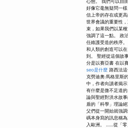
心態。 我們可以自
好像它毫無疑問一樣
信上帝的存在或更高
世界會議的重要性，
束，如果我們以某種
強調了這一點。 政
任維護受造的秩序。
和人類的創造可以在
到。 聖經從這個故
分是以賽亞書 在以賽
seo是什麼
路西法這
克勞迪奧·馬格里斯
中，作者向讀者揭示
有什麼是微不足道的
論與聖經對洪水故事
盾的「科學」理論絕
父們從一開始就強調
碼本身寫的訊息稱為加
入歐洲。 ……從「