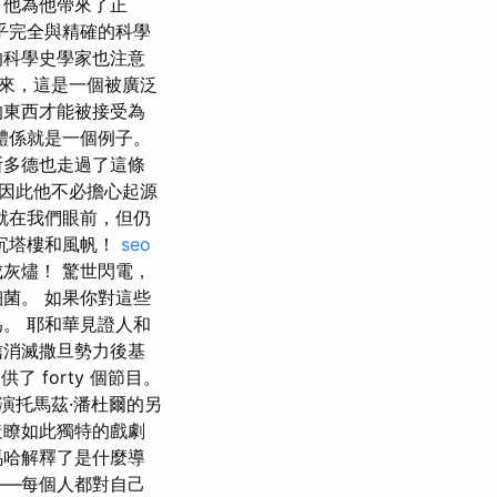
，他為他帶來了正
乎完全與精確的科學
的科學史學家也注意
來，這是一個被廣泛
的東西才能被接受為
體係就是一個例子。
斯多德也走過了這條
因此他不必擔心起源
就在我們眼前，但仍
沉塔樓和風帆！
seo
灰燼！ 驚世閃電，
菌。 如果你對這些
。 耶和華見證人和
信消滅撒旦勢力後基
 forty 個節目。
演托馬茲·潘杜爾的另
造瞭如此獨特的戲劇
馬哈解釋了是什麼導
——每個人都對自己