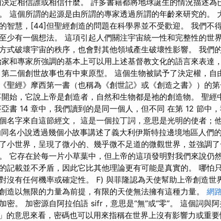
由決定相信誰或相信什麼。 許多書籍都將地球誕生的情況描述為
。 這個所謂的起源是由所謂的專家透過所謂的年齡來研究的。 
的智慧，[44]但聖經創造的問題在科學界並不受歡迎。 我們不
至少有一個想法。 這項引起人們關注宇宙統一性和完整性的世
方式破壞宇宙的秩序，也會對其他領域產生破壞性影響。 我們的
治家和專家所強調的基本上可以用上述基督教文化的語言來表達
 第二個創世故事也有中東原型。 這個生物被賦予了決定權，自
《聖經》摩西第一書（也稱為《創世記》或《創造之書》）的第
事開始，它說上帝是創造者，自然和生物都是祂的創造物。 聖經
亞書 14 章中，我們讀到的是同一個人，但不同 在第 12 節
個名字來自這節經文， 這是一個拉丁詞，意思是光明的使者；
的同名小說透過幾個小故事講述了義大利伊斯特拉邊境地區人們的
了小世界，呈現了微小的、幾乎微不足道的微觀世界，並強調了
。 它存在於每一片小草葉中，但上帝的這項發明對我們來說仍然
的記載並不矛盾，因此它比其他理論更有可能是真實的。 哪怕
對沒有任何機率或確定性。 F) 與菲隆認為天使幫助上帝創造世
創造以無限的力量為前提，有限的天使無法擁有這種力量。
網
密。 加密源自阿拉伯語 sifr，意思是“無”或“零”。 這個詞
零」的意思來看，密碼也可以用來指稱在世界上沒有影響力或重要