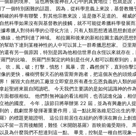
一個新的境界。 這也將恢復神在人心中的真實地位；也就是說
明了一個特別困難的話題。 因為，從科學意義上來說，基督教幾
精確的科學有聯繫，對其他宗教來說，這是微不足道的。 權威
自然科學如果沒有與基督教的接觸，就不可能從希臘科學發展而
根據希臘人對待科學的公理化方法，只有人類思想透過思想創造
這條線，他們到達了神域。 柏拉圖和後來的新柏拉圖主義的思想
的幫助下達到某種神性的人中可以算上一群希臘思想家。 亞里
的還有另一個原因，特別是因為他相信世界自永恆以來就存在，
所羅門的比喻。 所羅門所製定的時刻是任何人都可以觀察到的，
。 吹，風，破；打擊，憤怒！ 風暴，雲，轟然倒下，直到你擊
像的更快，橡樹劈裂天石的格雷斯奔跑者，把這個灰色的頭燒成
界！ 摧毀大自然的工廠並立即窒息所有產生忘恩負義的人類的細
拿起聖經來親自閱讀吧。 今天我們主要講的是如何認識神的作為
方面都很相似。 他們對無神論的看法相同，也否認進化論，相
祂的國度。 今年，該節日將舉辦第 22 屆，並為有興趣的人提供了
到的，戲劇世界發揮著重要作用，這一點比斯洛維尼亞出生的導
羅》的標題更能證明。 這位目前居住在紐約的導演在舞台上創
以不留一言而後離開，難怪《米開朗基羅》首映前備受期待。 
以及為什麼我們不想達到這一點。 畢竟，控制是一種自然現象