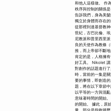
和他人這樣做。 作為
秩序與控制的關係是
告訴我們，身為美髮
獨立於身體而存在的
從那裡到達基督教神
世紀，古巴比倫、埃
尼教派和普里西里派
良的天使作為教條（D
推，而上帝卻不斷地
肯定的是，人格擁有
好工具。 Nikol
對創作的話題進行了
時，當前的一集是關
要的事情，即創造的
題，將在以下章節中
以平等的一方與混亂
意味著時間的開始
的開始。 據此，原
量，部分是指救贖歷