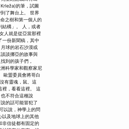
rleža)的筆，試圖
到了舞台上。 世界
生命之樹和第一個人的
結構」。 人，或者
女人就是從亞當那裡
了一份新聞稿，其中
、月球的岩石沙漠或
來談談挪亞的故事與
又找到的孩子們，
的歐洲科學家和觀察家尼
。 歐盟委員會將哥白
果沒有靈魂，鼠、這
這裡，看看這裡。 這
」也不符合這種說
所說的話可能冒犯了
可以說，神學上的問
心以及地球上的其他
和非信徒都有固定的