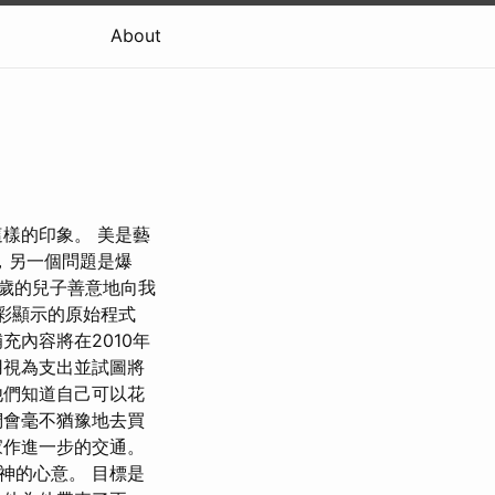
About
樣的印象。 美是藝
，另一個問題是爆
九歲的兒子善意地向我
色彩顯示的原始程式
充內容將在2010年
用視為支出並試圖將
他們知道自己可以花
們會毫不猶豫地去買
家作進一步的交通。
神的心意。 目標是