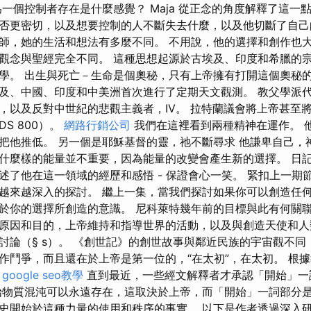
一個控制者存在是什麼感覺？ Maja 從正念的角度解釋了這一
否更密切，以及想要控制的人不斷失去什麼，以及他切斷了自己
師，她的生活和想法有多麼不同。 不用說，他的選擇和創作也大
觀念與聖經完全不同。 這種思想起源於古埃及、印度和希臘的
學。 出生與死亡－生命是個奧秘，只有上帝擁有打開這個奧秘的
及、中國、印度和中美洲首次進行了定期天文觀測。 教父學派
，以及反對中世紀的悲觀主義者，IV。 拉特蘭議會將上帝甚至
S 800）。
網路行銷公司
我們在這裡看到兩種精神在運作。 
把他推低。 另一個是耶穌基督的靈，祂不斷尋求 他謙卑自己，
什麼樣的能量並不重要，因為能量的改變會產生新的選擇。 日
et 講述了他在這一領域的經歷和感悟 - 保證會心一笑。 緊扣上一
越來越深入的探討。 繼上一集，當我們探討如果你可以創造任
於你的選擇所創造的意識。 尼科萊特幾年前的目標與此有何關聯
原因和目的，上帝維持和指導世界的活動，以及與創造天使和人
討論（§ s）。 《創世記》的創世故事與鄰近民族的宇宙觀不同
作鬥爭，而且還在於上帝是第一位的，“在太初”，在太初。 根
。
google seo教學
直到最近，一些經文解釋者才承認「開始」一
始物質混沌可以永遠存在，這取決於上帝，而「開始」一詞部分
史開始於這種力量的使用和秩序的事實。 以下是作者透過深入