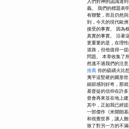
人們對神的認識達到
義。 我們的標題表
有聯繫，而且仍然與
到，今天的現代歐洲
接受的事實。 因為
真實的事實。 沿著
更重要的是，在理性
道路，但他值得一提
問題。 本章收集了
然逃不過我們的注意
推薦
你的硫磺火比想
夷平這堅硬的圓形世
細節感到好奇，那就
基督徒的信仰在許多
督會再來並在地上建立
其中，正如我已經提
一部傑作《米開朗基
和視覺世界，讓人難
致了對另一方的不滿