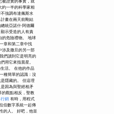
已被證實的事實，就
大約一半的科學家相
得不強調布達佩斯水
界計畫在兩天前剛結
總統亞諾什·阿德爾
，顯示受造的人有責
由的危險禮物。 地球
一章和第二章中找
中涉及撒旦的另一部
中，我們讀到它是明亮的
他們用它來指晨星。
生活。 在他的作品
一種簡單的認識：沒
是隱藏的。 但這理
只是因為與聖經相矛
界的觀點相反，聖教
路行銷
有時，用程式
與阿拉伯數字系統一起傳
性的人。 好吧，他並