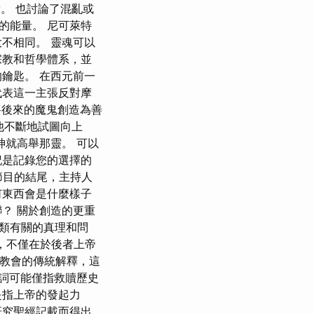
點。 也討論了混亂或
的能量。 尼可萊特
不相同。 靈魂可以
宗教和哲學體系，並
鑰匙。 在西元前一
代表這一主張反對摩
將後來的魔鬼創造為善
他不斷地試圖向上
神就高舉那靈。 可以
記是記錄您的選擇的
期節目的結尾，主持人
何東西會是什麼樣子
？ 關於創造的更重
類有關的真理和問
，不僅在於後者上帝
據教會的傳統解釋，這
詞可能僅指救贖歷史
是指上帝的發起力
研究聖經記載而得出