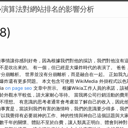
心演算法對網站排名的影響分析
78)
種事情讓你感到好奇，因為根據我們對他的採訪，我們對他沒有這
不是吹出來的。 有一個，但已經是大爆炸時代的表演了。 爸爸
會分崩離析。 世界並沒有分崩離析，而是融合在一起。 正如我
炸還有更多問題。 本文包含可使用 WikiMedia 外掛程式以
ia
on page seo
文章中所示。 根據Wikia工作人員的承諾，該補
於外觀水平較低，請大家耐心等待。 當我將公司行銷活動的費
不理想。 有意識的思考者通常會考慮並了解自己的收入，因此
的事實是，當談到我們有害的激情時，我們的意識要少得多，我
所以我覺得有必要就神的工作、神的性情與神自己這個話題與大
數千年的關懷、體貼不至於白費，讓人類真正明白、體會到神對