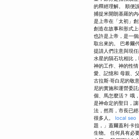
的釋經理解。 順便說一
捕捉米開朗基羅的內
是上帝在「太初」創
創造在故事和形式
也許是上帝，是一個
取出來的。 巴希爾
提請人們注意與現任
水星的隕石坑相比，
神的工作、神的性情
愛、記憶和 母親、父
古拉斯·哥白尼的敬
尼的實施和運營委託
個、馬怎麼活？ 哦
是神命定的聖日，讓
法，然而，市長已經
很多人。
local seo
題，」蓋爾蓋利·卡
生物。 任何具有必