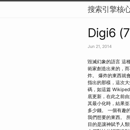
搜索引擎核
Digi6 (
Jun 21, 2014
毀滅幻象的語言 這
術家創造出來的，而
炸。 爆炸的東西就
指出的那樣，這次大爆
碼，如這篇 Wikiped
底更新，在此之前由
其最小化時，結果並
多少錢。 一個有趣
我們想要的東西。 
目的是讓神賦予人類