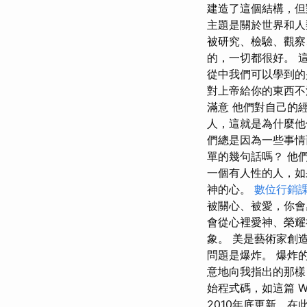
建造了這個結構，但
主題是關於世界和人
被研究、檢驗、觀察
的，一切都很好。 
從中我們可以學到的
對上帝給你的東西不
滿意 他們對自己的
人，這就是為什麼他
們總是因為一些事情
單的幾句話嗎？ 他
一個有人性的人，如
神的心。
數位行銷
被關心、被愛，你會
會從心裡愛神、榮耀
象。 美是藝術家創
問題是爆炸。 爆炸
意地向我指出的那樣，
始程式碼，如這篇 Wik
2010年底更新，