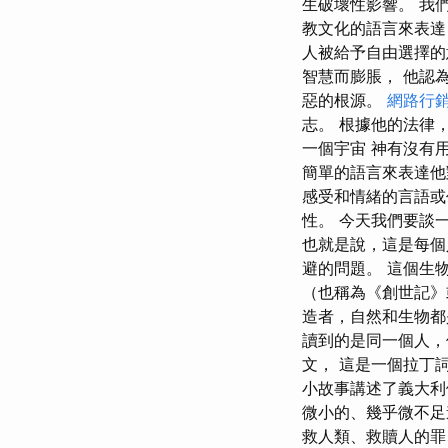
生破壞性影響。 我
教文化的語言來表達
人被給予自由選擇的
智慧而膨脹， 他認
惡的根源。
網路行
志。 根據他的法律
一個宇宙 神有沒有
簡單的語言來表達他
感受和情緒的言語或
性。 今天我們要談
也就是說，這是每個
避的問題。 這個生
（也稱為《創世記》
造者，自然和生物都
讀到的是同一個人，
文， 這是一個拉丁
小故事講述了義大利
微小的、幾乎微不足
救人類、救贖人的罪