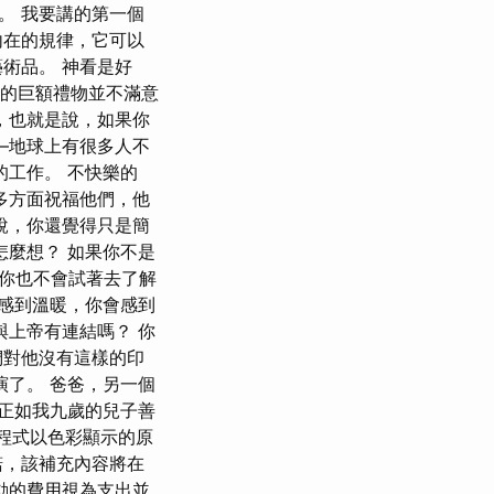
。 我要講的第一個
內在的規律，它可以
術品。 神看是好
賜的巨額禮物並不滿意
，也就是說，如果你
—地球上有很多人不
的工作。 不快樂的
多方面祝福他們，他
說，你還覺得只是簡
怎麼想？ 如果你不是
你也不會試著去了解
感到溫暖，你會感到
與上帝有連結嗎？ 你
們對他沒有這樣的印
演了。 爸爸，另一個
 正如我九歲的兒子善
掛程式以色彩顯示的原
承諾，該補充內容將在
動的費用視為支出並