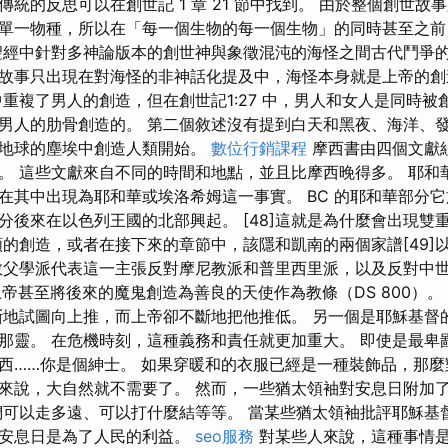
統的反思可以在創世記 1 章 21 節中找到。 由於整個創世故
單一物種，所以在「每一個生物的每一個生物」的同時甚至之前
聖經中針對多神論版本的創世神與象徵混沌的海怪之間古代鬥爭的
故事只出現在對海怪的非神話化提及中，海怪本身就是上帝的創
中重複了男人的創造，但在創世記1:27 中，男人和女人是同時
人是用男人的肋骨創造的。 第二個敘述沒有提到白天和黑夜、海洋
從地球的塵埃中創造人類開始。
數位行銷課程
摩西書由四個文獻
。 這些文獻來自不同的時間和地點，並且比摩西晚得多。 耶和
在其中出現為耶和華或埃洛希姆這一事實。 BC 的耶和華部分它於
分後來在以色列王國的北部興起。 [48]這就是為什麼會出現雙
類的創造，或者在接下來的章節中，該隱和凱南的兩個家譜[49]
。 教父學派代表這一主張反對摩尼教派和普里西里派，以及反對中
上帝甚至將後來的魔鬼創造為善良的天使作為教條（DS 800）。
斷地試圖向上推，而上帝卻不斷地把他推低。 另一個是耶穌基督
那靈。 在危機時刻，這種義務和責任就更加重大。 即使是最卑
西……你是個紳士。 如果穿暖和的衣服已經是一種裝飾品，那
來說，大自然就不需要了。 然而，一些猶太領袖對安息日附加
們可以走多遠、可以打什麼結等等。 當某些猶太領袖批評耶穌基
，安息日是為了人民的利益。
seo服務
對某些人來說，這種事情