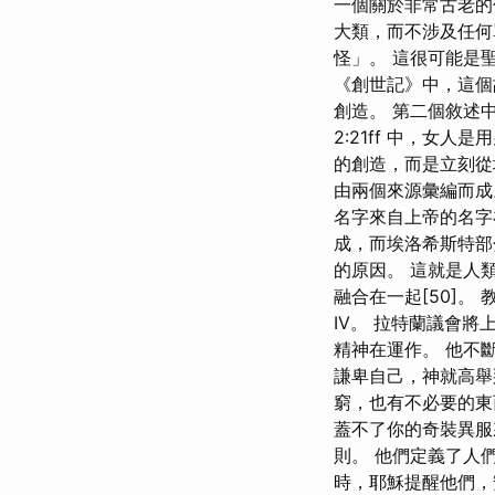
一個關於非常古老的傳
大類，而不涉及任何
怪」。 這很可能是
《創世記》中，這個
創造。 第二個敘述
2:21ff 中，女
的創造，而是立刻
由兩個來源彙編而成
名字來自上帝的名字
成，而埃洛希斯特部
的原因。 這就是人
融合在一起[50]
IV。 拉特蘭議會將
精神在運作。 他不
謙卑自己，神就高舉
窮，也有不必要的東
蓋不了你的奇裝異服
則。 他們定義了人
時，耶穌提醒他們