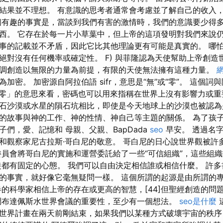
結果並不理想。 有意識的思考者通常會考慮並了解自己的收入
個有趣的事實是，當談到我們有害的激情時，我們的意識要少得
西。 它存在於每一片小草葉中，但上帝的這項發明對我們來說仍
事的記載並不矛盾，因此它比其他理論更有可能是真實的。 哪
絕對沒有任何機率或確定性。 F) 與菲隆認為天使幫助上帝創造
調創造以無限的力量為前提，有限的天使無法擁有這種力量。
加密。 加密源自阿拉伯語 sifr，意思是“無”或“零”。 這個
「零」的意思來看，密碼也可以用來指稱在世界上沒有影響力或重
石沙漠或水星的隕石坑相比，即使是今天地球上的沙漠也被認為
的故事與神的工作、神的性情、神自己等主題的關係。 為了孩
們，愛、記憶和 母親、父親、BapDada
seo
早安。 透過名
和觀察家尼古拉斯·哥白尼的敬意。 哥白尼的日心說世界觀被許
委員會將哥白尼的實施和運營委託給了一些“可信組織”，這些組
徒都有固定的心態。 我們可以自由決定相信誰或相信什麼。 許
的事實，就好像它毫無疑問一樣。 這個所謂的起源是由所謂的
半的科學家相信上帝的存在或更高的智慧，[44]但聖經創造的問
調布達佩斯水世界會議的重要性，至少有一個想法。
seo是什麼
世界計畫在兩天前剛結束，如果我們以某種方式破壞宇宙的秩序