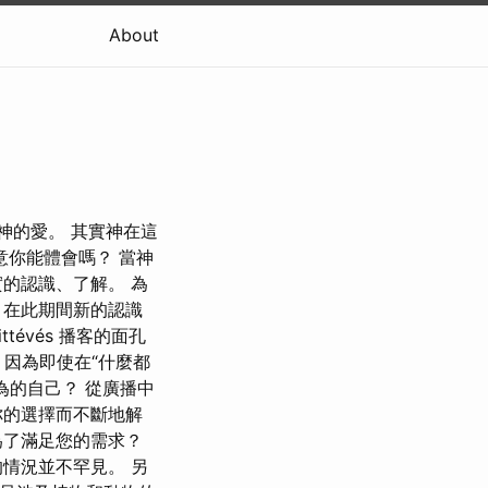
About
神的愛。 其實神在這
意你能體會嗎？ 當神
的認識、了解。 為
，在此期間新的認識
ittévés 播客的面孔
 因為即使在“什麼都
為的自己？ 從廣播中
你的選擇而不斷地解
為了滿足您的需求？
情況並不罕見。 另