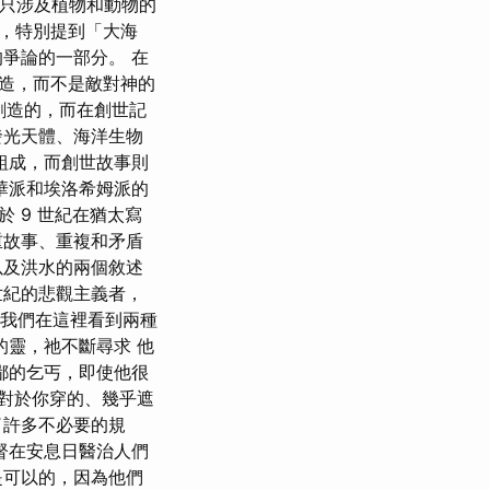
事只涉及植物和動物的
，特別提到「大海
爭論的一部分。 在
造，而不是敵對神的
被創造的，而在創世記
、發光天體、海洋生物
組成，而創世故事則
華派和埃洛希姆派的
 9 世紀在猶太寫
重故事、重複和矛盾
以及洪水的兩個敘述
世紀的悲觀主義者，
 我們在這裡看到兩種
的靈，祂不斷尋求 他
鄙的乞丐，即使他很
麼對於你穿的、幾乎遮
了許多不必要的規
督在安息日醫治人們
是可以的，因為他們