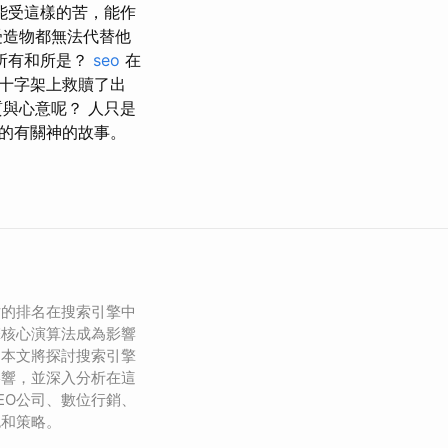
能受這樣的苦，能作
受造物都無法代替他
所有和所是？
seo
在
十字架上救贖了出
與心意呢？ 人只是
的有關神的故事。
站的排名在搜索引擎中
擎核心演算法成為影響
。本文將探討搜索引擎
影響，並深入分析在這
EO公司、數位行銷、
色和策略。