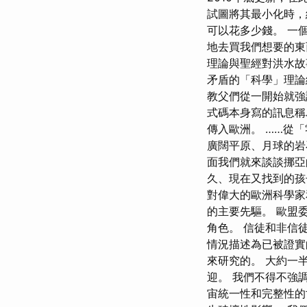
試圖將其最小化時，
可以花多少錢。 一
地去買我們想要的東
理論與聖經對洪水故
矛盾的「科學」理論
教父們從一開始就強
式碼本身寫的訊息稱為
傳入歐洲。 ……從
廣闊平原、月球的岩
面我們就來談談挪亞
久、現在又找到的孩子
對偉大的歐洲科學家
的主要先驅。 歐盟
角色。 信徒和非信
情況描述為已被證實
來研究的。 大約一
迎。 我們不得不強
宙統一性和完整性的