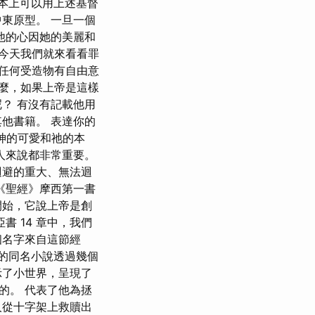
基本上可以用上述基督
東原型。 一旦一個
他的心因她的美麗和
 今天我們就來看看罪
任何受造物有自由意
那麼，如果上帝是這樣
？ 有沒有記載他用
他書籍。 表達你的
了神的可愛和祂的本
人來說都非常重要。
迴避的重大、無法迴
《聖經》摩西第一書
開始，它說上帝是創
 14 章中，我們
個名字來自這節經
斯的同名小說透過幾個
示了小世界，呈現了
的。 代表了他為拯
人從十字架上救贖出