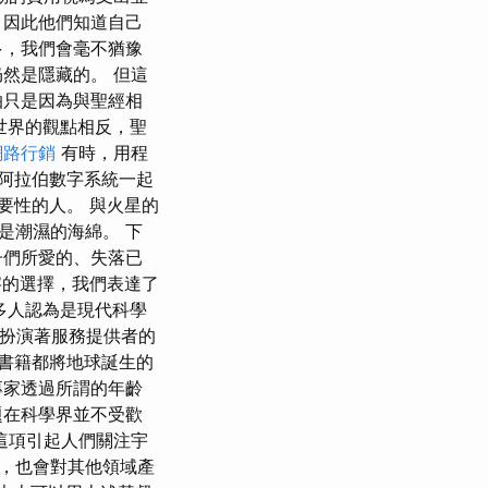
，因此他們知道自己
多，我們會毫不猶豫
然是隱藏的。 但這
怕只是因為與聖經相
世界的觀點相反，聖
網路行銷
有時，用程
詞與阿拉伯數字系統一起
要性的人。 與火星的
是潮濕的海綿。 下
子們所愛的、失落已
字的選擇，我們表達了
多人認為是現代科學
織扮演著服務提供者的
多書籍都將地球誕生的
專家透過所謂的年齡
題在科學界並不受歡
這項引起人們關注宇
，也會對其他領域產