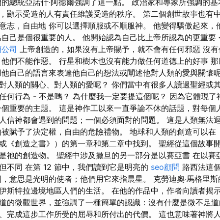
們的總統亞諾什·阿德爾強調了這一點。 政治家和專家所強調的
，顯示受造的人有責任維護受造的秩序。 第二個創世故事也有中
意志，自由地 你可以選擇順服或不順服神。 他變得驕傲起來，
為自己是個很重要的人。 他開始認為自己比上帝所認為的更重要
銷公司
上帝創造的，如果沒有上帝賜予，就不會有任何邪惡 沒有
，他們不能作惡。 行星和樹木也沒有能力做任何道德上的好事 
用他自己的語言來表達他自己的想法或闡述他對人類的愛與關懷呢
對人類的關心、對人類的愛呢？ 你們當中有很多人讀過聖經或其
任何行為 - 不是嗎？ 為什麼我一定要提這個呢？ 因為它體現
一個重要的主題。 這是神作工以來一直爭論不休的話題，對每個
人信神都會遇到的問題；一個必須面對的問題。 這是人類無法
物被賦予了決定權，自由的危險禮物。 地球和人類的創造可以在
或《創造之書》）的第一章和第二章中找到。 聖經從這個故事
是祂的創造物。 聖經中涉及撒旦的另一部分是以賽亞書 在以賽亞書
但不同 在第 12 節中，我們讀到它是明亮的
seo顧問
路西法這
詞，意思是光明的使者；他們用它來指晨星。 克勞迪奧·馬格里
伊斯特拉邊境地區人們的生活。 在他的作品中，作者向讀者揭
道的微觀世界，並強調了一種簡單的認識：沒有什麼是微不足道
、完成這步工作所受的屈辱和所付出的代價。 這也意味著神將