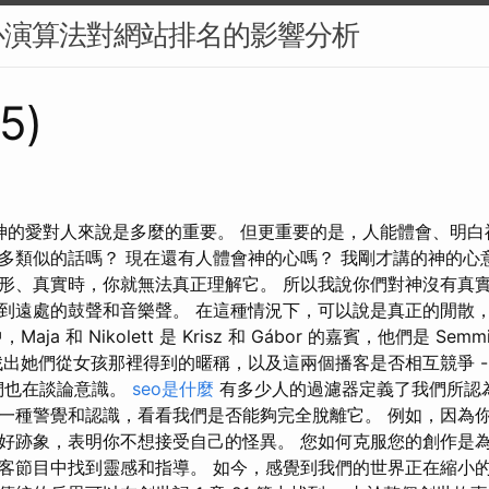
心演算法對網站排名的影響分析
75)
，神的愛對人來說是多麼的重要。 但更重要的是，人能體會、明白
多類似的話嗎？ 現在還有人體會神的心嗎？ 我剛才講的神的心
形、真實時，你就無法真正理解它。 所以我說你們對神沒有真實
到遠處的鼓聲和音樂聲。 在這種情況下，可以說是真正的閒散
ja 和 Nikolett 是 Krisz 和 Gábor 的嘉賓，他們是 Semm
找出她們從女孩那裡得到的暱稱，以及這兩個播客是否相互競爭 -
們也在談論意識。
seo是什麼
有多少人的過濾器定義了我們所認
一種警覺和認識，看看我們是否能夠完全脫離它。 例如，因為
好跡象，表明你不想接受自己的怪異。 您如何克服您的創作是
客節目中找到靈感和指導。 如今，感覺到我們的世界正在縮小的