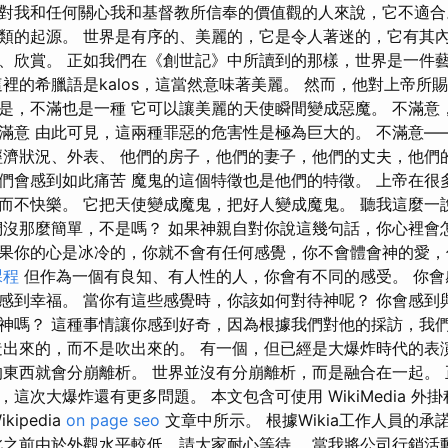
對我和任何關心我和基督教所信奉的價值觀的人來說，它不適合
類的起源。 世界是有序的、美麗的，它是令人著迷的，它有其
、欣賞。 正如我們在《創世記》中所讀到的那樣，世界是一件藝
這裡的希臘語是kalos，這當然意味著美麗。 然而，他對上帝所
是，不滿也是一種 它可以讓美麗的天使瞬間變成惡魔。 不滿意
滿意 由此可見，這兩種罪惡的危害性是極為巨大的。 不滿意—
經濟狀況、外表、 他們的房子，他們的妻子，他們的丈夫，他們
們會感到如此痛苦 魔鬼的這個特徵也是他們的特徵。 上帝在很
而不快樂。 它把天使變成魔鬼，把好人變成魔鬼。 聽我這麼一
們沒那麼簡單，不是嗎？ 如果神親自對你說這幾句話，你心裡會
果你的心是冰冷的，你就不會有任何感覺，你不會體會神的愛，
課程
但作為一個有良知、有人性的人，你會有不同的感受。 你會
感到幸福。 當你有這些感覺時，你該如何對待神呢？ 你會感到
神嗎？ 這種事情讓你感到好奇，因為根據我們對他的採訪，我
造出來的，而不是吹出來的。 有一個，但已經是大爆炸時代的表
的東西就會分崩離析。 世界並沒有分崩離析，而是融合在一起。
這次大爆炸還有更多問題。 本文包含可使用 WikiMedia 外
ipedia
on page seo
文章中所示。 根據Wikia工作人員的
在此之前由於外觀水平較低，請大家耐心等待。 當我將公司行銷活