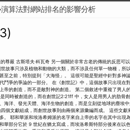
心演算法對網站排名的影響分析
73)
人類的尊嚴 古斯塔夫·科瓦奇 另一個關於非常古老的傳統的反思可以在創
創世故事只涉及植物和動物的大類，而不涉及任何單一物種，所
甚至之前，特別提到「大海怪」。 這很可能是聖經中針對多神
代鬥爭的爭論的一部分。 在《創世記》中，這個故事只出現在
上帝的創造，而不是敵對神的創造。 第二個敘述中重複了男人
女人是同時被創造的，而在創世記2:21ff 中，女人是用男人的肋骨
、海洋、發光天體、海洋生物的創造，而是立刻從地球的塵埃
四個文獻組成，而創世故事則由兩個來源彙編而成。 這些文獻
多。 耶和華派和埃洛希姆派的名字來自上帝的名字在其中出現
的耶和華部分它於 9 世紀在猶太寫成，而埃洛希斯特部分後來在以