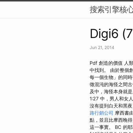
搜索引擎核
Digi6 (
Jun 21, 2014
Pdf 創造的價值 
中找到。 由於整個
每一個生物」的同時
徵混沌的海怪之間古
及中，海怪本身就是
1:27 中，男人和
沒有提到白天和黑夜
路行銷公司
摩西書由
點，並且比摩西晚得
這一事實。 BC 