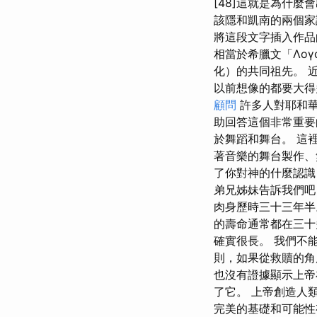
[48]這就是為什
該隱和凱南的兩個家譜
將這段文字插入作品
相當於希臘文「Λογ
化）的共同祖先。 
以前想像的都要大得
顧問
許多人對耶和華
助回答這個非常重要
於舞蹈和舞台。 這
著音樂的舞台製作、
了你對神的什麼認識
弟兄姊妹告訴我們吧
肉身歷時三十三年
的壽命通常都在三十
確實很長。 我們不
則，如果從救贖的角
也沒有證據顯示上帝
了它。 上帝創造人
完美的基礎和可能