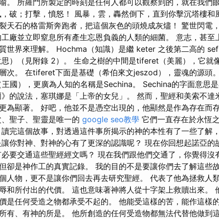
喻。 所羅門所製定的時刻是任何人都可以觀察到的，就在我們
風，破；打擊，憤怒！ 風暴，雲，轟然倒下，直到你擊沉塔樓和
裂天石的格雷斯奔跑者，把這個灰色的頭燒成灰燼！ 驚世閃電
的工廠並立即窒息所有產生忘恩負義的人類的細菌。 意志，甚至
界來理解。 Hochma（知識）是繼 keter 之後第二高的 sef
（意思）（見附錄 2）。 生命之樹的中間是tiferet（美麗），它
次。 在tiferet下面是基礎（希伯來文jeszod），靈魂的源
chut（王國），更廣為人知的名稱是Sechina。 Sechina的字面
爾》的說法，塞琪娜是「上帝的女兒」。 然而，聖經和美索不達
更為顯著。 好吧，他並不是憑空出現的，他顯然是作為存在而存
父、聖子、聖靈是唯一的
google seo教學
它們一直存在於永恆之
 讀完這個故事，對透過這件事所揭示的神的本性有了一些了解
是讓你對神、對神的心有了更深的認識呢？ 現在你回想起諾亞的
有必要交通這些聖經經文嗎？ 現在我們跟他們交通了，你覺得沒
但卻是神作工的真實記錄。 我的目的不是要讓你們去了解這些
個人物，更不是讓你們回去再去研究聖經。 代表了他為拯救人
辱和所付出的代價。 這也意味著神將人從十字架上救贖出來。 
價是任何受造之物都承受不起的。 他能受這樣的苦，能作這樣
所有、有神的所是。 他所創造的任何受造物都無法代替他做到這