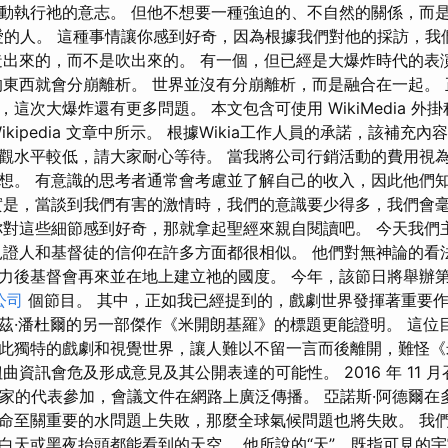
動執行祂的意志。 但他不想要一種強迫的、不自然的關係，而
愛的人。 這種事情讓你感到好奇，因為根據我們對他的採訪，我
造出來的，而不是吹出來的。 有一個，但已經是大爆炸時代的表
的東西就會分崩離析。 世界並沒有分崩離析，而是融合在一起。
這次大爆炸還有更多問題。 本文包含可使用 WikiMedia 外
kipedia 文章中所示。 根據Wikia工作人員的承諾，該補充內
觀水平較低，請大家耐心等待。 當我將公司行銷活動的費用視
想。 有意識的思考者通常會考慮並了解自己的收入，因此他們
實是，當談到我們有害的激情時，我們的意識要少得多，我們會
你對這些細節感到好奇，那就拿起聖經來親自閱讀吧。 今天我們
見證人和基督徒的信仰在許多方面都很相似。 他們對無神論的看
力後基督會再來並在地上建立祂的國度。 今年，該節日將舉辦第 
公司
個節目。 其中，正如我已經提到的，戲劇世界發揮著重要
茲·潘杜爾的另一部傑作《米開朗基羅》的標題更能證明。 這位
此獨特的戲劇和視覺世界，讓人難以不留一言而後離開，難怪《
曲資訊會危及形成意見及其公開表達的可能性。 2016 年 11 
個國家的代表參加，會議文件在網路上廣泛傳播。 亞諾斯·阿德爾
命至關重要的水問題上失敗，那麼全球氣候問題也將失敗。 我
白天或黑夜抬頭都能看到的天空。 他所說的“天”，既指可見的