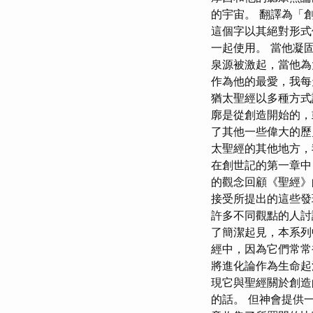
的宇宙。 翻譯為「創
這個字以其絕對形式
一起使用。 當他凝
泉源被激起，當他為
作為他的最愛，我每
猶太聖經以多種方式
廓是從創造開始的，
了其他一些偉大的歷史
太聖經的其他地方，
在創世記的第一章中
的觀念回顧《聖經》
接受所提出的這些發
許多不同觀點的人討
了簡潔起見，本系列
經中，因為它們常
將進化論作為生命起
現它與聖經關於創造
的話。 但神會提供