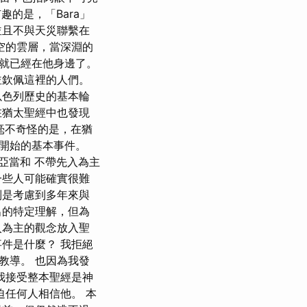
趣的是，「Bara」
並且不與天災聯繫在
空的雲層，當深淵的
就已經在他身邊了。
並欽佩這裡的人們。
以色列歷史的基本輪
猶太聖經中也發現
，毫不奇怪的是，在猶
開始的基本事件。
亞當和 不帶先入為主
一些人可能確實很難
別是考慮到多年來與
出的特定理解，但為
入為主的觀念放入聖
件是什麼？ 我拒絕
教導。 也因為我發
我接受整本聖經是神
迫任何人相信他。 本