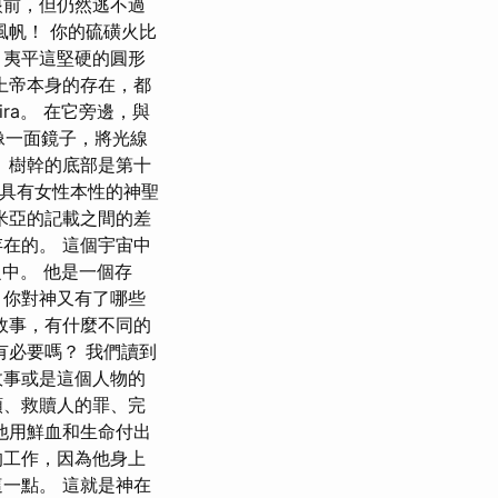
眼前，但仍然逃不過
風帆！ 你的硫磺火比
，夷平這堅硬的圓形
上帝本身的存在，都
ira。 在它旁邊，與
就像一面鏡子，將光線
頭。 樹幹的底部是第十
意思是具有女性本性的神聖
米亞的記載之間的差
在的。 這個宇宙中
中。 他是一個存
，你對神又有了哪些
故事，有什麼不同的
有必要嗎？ 我們讀到
故事或是這個人物的
類、救贖人的罪、完
他用鮮血和生命付出
的工作，因為他身上
一點。 這就是神在