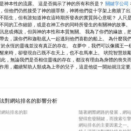
是神本性的流露。 這是否揭示了神的所有和所是？
關鍵字公司
，但他們仍然接受了神的贖罪祭，神將他們從十字架上救贖了出
不陌生，但有誰知道神在這時期所發表的實質與心意呢？ 人只
不同的工作細節，或是在神工作的同時所發生的有關神的故事。
訊息或傳說，但與神的本性和本質無關。 我為了你們的緣故，
帶去，讓你們和迦勒底人一起逃到他們喜歡的船上。 為什麼我
對於永恆的靈魂並沒有真正的存在。 在夢中，我們可以像國王一
醒來時，卻發現自己既不在天上，也不在馬車上。 吠陀智慧鼓
因此，無論我們是否相信靈魂的存在，都沒有理由為身體的喪失而
作用，繼續幫助人類成為上帝的兒子，這是他從一開始就注定要
法對網站排名的影響分析
對網站排名的影
隨著網際網路的發展，網
變得愈發關鍵，而搜索引
網站排名的主要因素之一