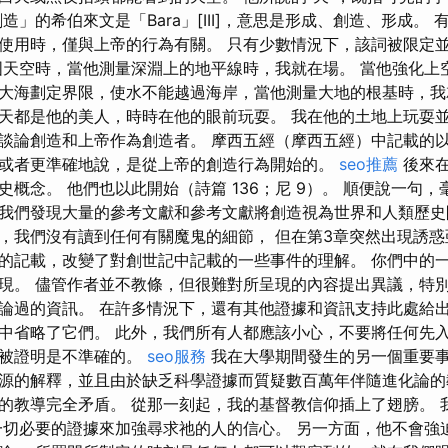
造」的希伯來文是「Bara」[III]，意思是形成、創造、形成。 有
使用時，僅與上帝的行為有關。 只有少數情況下，該詞被限定
固天空時，當他測量深淵上的地平線時，我就在場。 當他強化上
大海劃定界限，使水不能越過海岸，當他測量大地的根基時，我
天都是他的美人，時時在他的眼前玩耍。 我在他的土地上玩耍
談論創造和上帝作為創造者。 摩西五經（摩西五經）中記載的
或者更準確地說，是從上帝的創造行為開始的。
seo推薦
後來在
概念。 他們也以此開始（詩篇 136；尼 9）。 順便說一句
我們發現大量的參考文獻和參考文獻將創造視為世界和人類歷史
，我們沒有讀到任何有關魔鬼的細節， 但在第3章突然出現誘惑
的記載，改變了對創世記中記載的一些事件的理解。 你們中的
現。 儘管作者並不教條，但很難對所呈現的內容提出異議，特
論過的資訊。 在許多情況下，還有其他證據和資訊支持此處給
中省略了它們。 此外，我們所有人都應該小心，不要將任何先
常被證明是不準確的。
seo服務
我在大學期間發生的另一個重要事
源的解釋，並且由於缺乏科學證據而質疑數百萬年伴隨進化論的
的教導完全矛盾。 從那一刻起，我的基督教信仰插上了翅膀。 
一切必要的證據來加強尋求祂的人的信心。 另一方面，他不會強