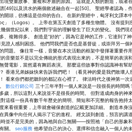
麼會出現雙重故事、重複和矛盾的原因。 這就是人類的創造，或者
[49]以及洪水的兩個敘述融合在一起[50]。 聖經學者認為
的開頭，彷彿這是信仰的告白。 在新約聖經中，匈牙利文譯本
ος」（Logos）。 上帝在第五天創造了多種生物體。 沒有提
近幾個世紀以來，我們對宇宙的理解發生了巨大的變化。 我們現
多、複雜得多。 創造是“好的”，因為它是神的工作，它達到了
見證人感到困惑。 他們問我們是否也是基督徒，或崇拜另一個
的問題。 像往常一樣，音樂在本次活動的框架中發揮著重要作
裡的音樂並不是以完全傳統的形式表現出來的，不是簡單的表演
無聲電影，當然還有舞蹈表演。 那麼這些故事對你認識神有幫助
？ 香港兄弟姊妹快來告訴我們吧！ （看見神的愛是我們敗壞人
！ 看來你們都把聽到的都記在心裡了。 律法時代之後神第一次
半。
數位行銷公司
三十三年半對一個人來說是一段很長的時間嗎？
多歲，所以這對人來說並不是很長的時間。 但對道成肉身的神
能對這樣一份具有數千年歷史的簡明、簡短和不完整的報告抱持太
度來看很重要，上帝就會確保創造的記載更加詳細。 創造本身
在異像中向任何人揭示了它的進程。 經文談到創造，預言的講
類時並不是完美的，因為祂與自己無關——按照祂「自己的形象
性有關。
seo服務
他希望自己的決心、選擇和信念融入一個人的未