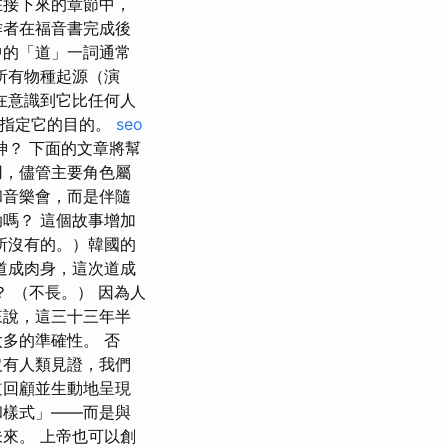
在接下來的章節中，
，作者在福音書完成後
中的「道」一詞通常
到所有物種起源（演
在意識到它比任何人
神指定它的目的。
seo
神？ 下面的文章將幫
用，儘管主要角色屬
和音樂會，而是伴隨
嗎？ 這個故事增加
所沒有的。）韓國的
道成肉身，這次道成
 （不長。） 因為人
來說，這三十三年半
多的準確性。 否
沒有人類見證，我們
道回顧並生動地呈現
和樣式」——而是與
來。 上帝也可以創