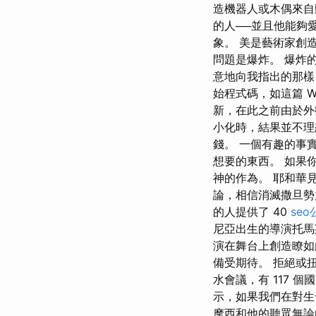
造機器人或木偶來自
的人──並且他能夠
象。 美是藝術家創
問題是爆炸。 爆炸
意地向我指出的那樣，
始程式碼，如這篇 Wi
新，在此之前由於外
小化時，結果並不理
錢。 一個有趣的事
想要的東西。 如果
神的作為。 耶和華
論，相信消滅撒旦勢
的人提供了 40
seo
尼亞出生的導演托馬
演在舞台上創造瞭如
備受期待。 拒絕或扭
水會議，有 117 
示，如果我們在對生
摩西和他的聽眾無論