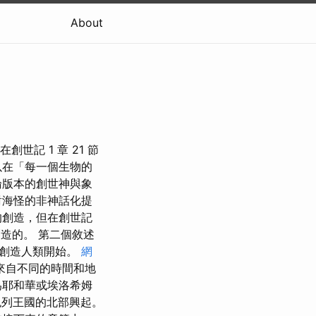
About
世記 1 章 21 節
以在「每一個生物的
論版本的創世神與象
對海怪的非神話化提
的創造，但在創世記
創造的。 第二個敘述
中創造人類開始。
網
來自不同的時間和地
為耶和華或埃洛希姆
色列王國的北部興起。