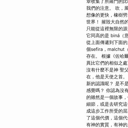
章收集了所羅門的比
我們的注意。 吹，
想像的更快，橡樹劈
世界！ 摧毀大自然
只能從這裡無限的源質世
它同高的是 biná
從上面傳遞到下面的層
個sefira，mal
存在。 根據《佐哈
異比它們的相似之處
沒有什麼不是神 聖
在，他是天使之首。
新的認識呢？ 是不
感覺嗎？ 你認為沒
的雖然是一個故事，
細節，或是去研究這
成這步工作所受的屈
了這個代價，這個代
有神的實質，有神的