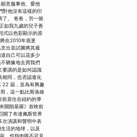
是願意服事他、愛他
們對他沒有這樣的印
演了。 爸爸，另一個
 正如我九歲的兒子善
掛程式以色彩顯示的原
容將在2010年底更
為支出並試圖將其最
知道自己可以花多少
毫不猶豫地去買我們
主要講的是如何認識
法相同，也否認進化
22 屆，並為有興趣
作用，這一點比斯洛維
目前居住在紐約的導
米開朗基羅》首映前
月召開了布達佩斯世界
在多次演講和聲明中表
們生活的地球，以及
宇宙，也指肉眼不可見