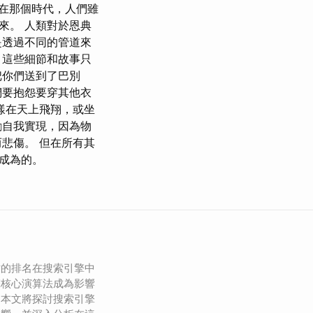
在那個時代，人們雖
來。 人類對於恩典
是透過不同的管道來
 這些細節和故事只
把你們送到了巴別
們要抱怨要穿其他衣
樣在天上飛翔，或坐
勵自我實現，因為物
悲傷。 但在所有其
成為的。
站的排名在搜索引擎中
擎核心演算法成為影響
。本文將探討搜索引擎