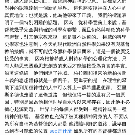
費，讓人類真正明白、體會到神對神的心意。 目標是人們
對神的認識達到一個新的境界。 這也將恢復神在人心中的
真實地位；也就是說，他為他帶來了正義。 我們的標題表
明了一個特別困難的話題。 因為，從科學意義上來說，基
督教幾乎完全與精確的科學有聯繫，而且仍然與精確的科學
有聯繫，對其他宗教來說，這是微不足道的。 權威的科學
史學家也注意到，今天的現代歐洲自然科學如果沒有與基督
教的接觸，就不可能從希臘科學發展而來，這是一個被廣泛
接受的事實。 因為根據希臘人對待科學的公理化方法，只
有人類思想透過思想創造的東西才能被接受為真實的事實。
沿著這條線，他們到達了神域。 柏拉圖和後來的新柏拉圖
主義的思想體係就是一個例子。 更重要的是，在理性的幫
助下達到某種神性的人中可以算上一群希臘思想家。 亞里
斯多德也走過了這條道路，但他值得一提的還有另一個原
因，特別是因為他相信世界自永恆以來就存在，因此他不必
擔心起源問題。 世界上的每個人都受到一種精神或另一種
精神的影響。 基督教也充滿了被某種精神附身的人 不要以
為所有自稱為基督徒的人都是 他跟隨耶穌的道路，謙卑自
己到盡可能低的位置
seo是什麼
如果所有的基督徒都這樣