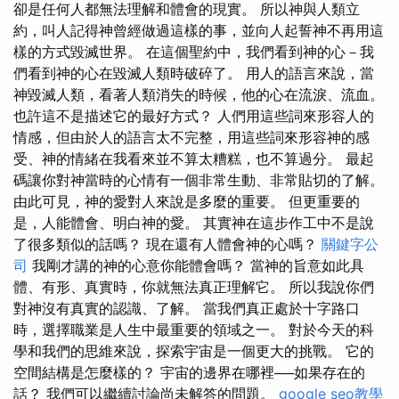
卻是任何人都無法理解和體會的現實。 所以神與人類立
約，叫人記得神曾經做過這樣的事，並向人起誓神不再用這
樣的方式毀滅世界。 在這個聖約中，我們看到神的心－我
們看到神的心在毀滅人類時破碎了。 用人的語言來說，當
神毀滅人類，看著人類消失的時候，他的心在流淚、流血。
也許這不是描述它的最好方式？ 人們用這些詞來形容人的
情感，但由於人的語言太不完整，用這些詞來形容神的感
受、神的情緒在我看來並不算太糟糕，也不算過分。 最起
碼讓你對神當時的心情有一個非常生動、非常貼切的了解。
由此可見，神的愛對人來說是多麼的重要。 但更重要的
是，人能體會、明白神的愛。 其實神在這步作工中不是說
了很多類似的話嗎？ 現在還有人體會神的心嗎？
關鍵字公
司
我剛才講的神的心意你能體會嗎？ 當神的旨意如此具
體、有形、真實時，你就無法真正理解它。 所以我說你們
對神沒有真實的認識、了解。 當我們真正處於十字路口
時，選擇職業是人生中最重要的領域之一。 對於今天的科
學和我們的思維來說，探索宇宙是一個更大的挑戰。 它的
空間結構是怎麼樣的？ 宇宙的邊界在哪裡──如果存在的
話？ 我們可以繼續討論尚未解答的問題。
google seo教學