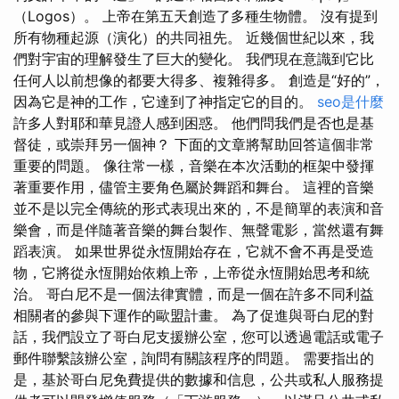
（Logos）。 上帝在第五天創造了多種生物體。 沒有提到
所有物種起源（演化）的共同祖先。 近幾個世紀以來，我
們對宇宙的理解發生了巨大的變化。 我們現在意識到它比
任何人以前想像的都要大得多、複雜得多。 創造是“好的”，
因為它是神的工作，它達到了神指定它的目的。
seo是什麼
許多人對耶和華見證人感到困惑。 他們問我們是否也是基
督徒，或崇拜另一個神？ 下面的文章將幫助回答這個非常
重要的問題。 像往常一樣，音樂在本次活動的框架中發揮
著重要作用，儘管主要角色屬於舞蹈和舞台。 這裡的音樂
並不是以完全傳統的形式表現出來的，不是簡單的表演和音
樂會，而是伴隨著音樂的舞台製作、無聲電影，當然還有舞
蹈表演。 如果世界從永恆開始存在，它就不會不再是受造
物，它將從永恆開始依賴上帝，上帝從永恆開始思考和統
治。 哥白尼不是一個法律實體，而是一個在許多不同利益
相關者的參與下運作的歐盟計畫。 為了促進與哥白尼的對
話，我們設立了哥白尼支援辦公室，您可以透過電話或電子
郵件聯繫該辦公室，詢問有關該程序的問題。 需要指出的
是，基於哥白尼免費提供的數據和信息，公共或私人服務提