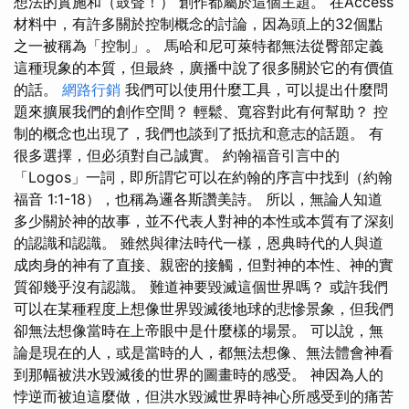
想法的實施和（鼓聲！） 創作都屬於這個主題。 在Access
材料中，有許多關於控制概念的討論，因為頭上的32個點
之一被稱為「控制」。 馬哈和尼可萊特都無法從臀部定義
這種現象的本質，但最終，廣播中說了很多關於它的有價值
的話。
網路行銷
我們可以使用什麼工具，可以提出什麼問
題來擴展我們的創作空間？ 輕鬆、寬容對此有何幫助？ 控
制的概念也出現了，我們也談到了抵抗和意志的話題。 有
很多選擇，但必須對自己誠實。 約翰福音引言中的
「Logos」一詞，即所謂它可以在約翰的序言中找到（約翰
福音 1:1-18），也稱為邏各斯讚美詩。 所以，無論人知道
多少關於神的故事，並不代表人對神的本性或本質有了深刻
的認識和認識。 雖然與律法時代一樣，恩典時代的人與道
成肉身的神有了直接、親密的接觸，但對神的本性、神的實
質卻幾乎沒有認識。 難道神要毀滅這個世界嗎？ 或許我們
可以在某種程度上想像世界毀滅後地球的悲慘景象，但我們
卻無法想像當時在上帝眼中是什麼樣的場景。 可以說，無
論是現在的人，或是當時的人，都無法想像、無法體會神看
到那幅被洪水毀滅後的世界的圖畫時的感受。 神因為人的
悖逆而被迫這麼做，但洪水毀滅世界時神心所感受到的痛苦