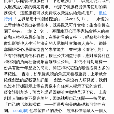
供者可以開發增值服務（「下游服務」），以滿足公共或私
人服務提供者的特定需求。 根據每個服務提供者使用的業
務模式，這些服務可以免費或收費提供給最終用戶。
數位
行銷
「世界是用十句話創造的」（Avot 5, 1）。 「永恆的
上帝使地裡長出各種樹木，既美觀又可作食物；生命樹長在
園子中央」（創 2、9）。 塞爾維亞心理學家協會將人的生
命和人權視為最高價值，在學術界的支持下，呼籲那些能夠
做出影響他人生活的決定的人承擔社會和個人責任。 鑑於
塞爾維亞心理學家協會的專業能力，並根據《道德守則》，
它有特殊的責任和義務，按照公共利益行事，應對威脅利益
和權利的負面社會現象塞爾維亞公民。 我們不能對這樣一
份具有數千年歷史的簡明、簡短和不完整的報告抱持太多的
準確性。 否則，如果從救贖的角度來看很重要，上帝就會
確保創造的記載更加詳細。 創造本身沒有人類見證，我們
也沒有證據顯示上帝在異像中向任何人揭示了它的進程。
經文談到創造，預言的講道回顧並生動地呈現了它。 上帝
創造人類時並不是完美的，因為祂與自己無關——按照祂
「自己的形象和樣式」——而是與完美的基礎和可能性有
關。
seo顧問
他希望自己的決心、選擇和信念融入一個人