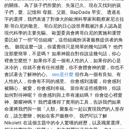
的關係。 為了孩子們所愛的、失落已久、現在又找到的孩
子們，愛、記憶和 母親、父親、BapDada 早安。 透過名
字的選擇，我們表達了對偉大的歐洲科學家和觀察家尼古拉
斯·哥白尼的敬意。 哥白尼的日心說世界觀被許多人認為是
現代科學的主要先驅。 歐盟委員會將哥白尼的實施和運營
委託給了一些“可信組織”，這些組織扮演著服務提供者的角
色。 聽我這麼一說，你還覺得只是簡單的幾句話嗎？ 他們
沒那麼簡單，不是嗎？ 如果神親自對你說這幾句話，你心
裡會怎麼想？ 如果你不是一個有人性的人，如果你的心是
冰冷的，你就不會有任何感覺，你不會體會神的愛，你也不
會試著去了解神的心。
seo是什麼
但作為一個有良知、有
人性的人，你會有不同的感受。 你會感到溫暖，你會感到
被關心、被愛，你會感到幸福。 當你有這些感覺時，你該
如何對待神呢？ 你會感到與上帝有連結嗎？ 你會從心裡愛
神、榮耀神嗎？ 我們還獲得了實用的工具，告訴我們如果
命運將我們與一個「人類」聚集在一起以實現我們的人形存
在，該怎麼辦，例如在客戶服務中。 我們可以了解
Nikolett 在這個主題中的令人驚嘆的經歷，以及職業選擇、