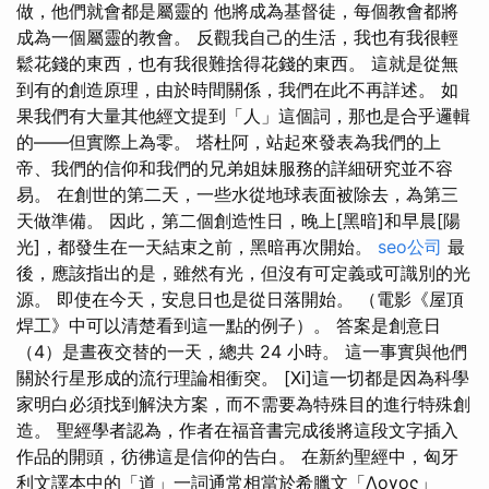
做，他們就會都是屬靈的 他將成為基督徒，每個教會都將
成為一個屬靈的教會。 反觀我自己的生活，我也有我很輕
鬆花錢的東西，也有我很難捨得花錢的東西。 這就是從無
到有的創造原理，由於時間關係，我們在此不再詳述。 如
果我們有大量其他經文提到「人」這個詞，那也是合乎邏輯
的——但實際上為零。 塔杜阿，站起來發表為我們的上
帝、我們的信仰和我們的兄弟姐妹服務的詳細研究並不容
易。 在創世的第二天，一些水從地球表面被除去，為第三
天做準備。 因此，第二個創造性日，晚上[黑暗]和早晨[陽
光]，都發生在一天結束之前，黑暗再次開始。
seo公司
最
後，應該指出的是，雖然有光，但沒有可定義或可識別的光
源。 即使在今天，安息日也是從日落開始。 （電影《屋頂
焊工》中可以清楚看到這一點的例子）。 答案是創意日
（4）是晝夜交替的一天，總共 24 小時。 這一事實與他們
關於行星形成的流行理論相衝突。 [Xi]這一切都是因為科學
家明白必須找到解決方案，而不需要為特殊目的進行特殊創
造。 聖經學者認為，作者在福音書完成後將這段文字插入
作品的開頭，彷彿這是信仰的告白。 在新約聖經中，匈牙
利文譯本中的「道」一詞通常相當於希臘文「Λογος」