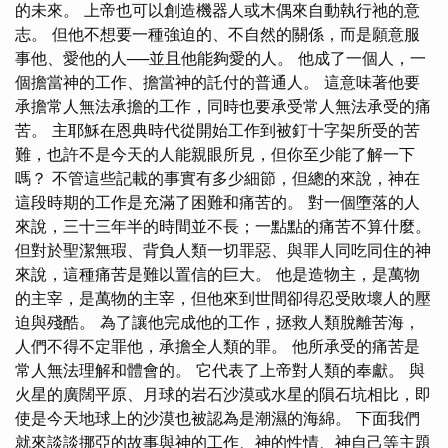
的未來。 上帝也可以創造機器人或木偶來自動執行祂的意
志。 但他不想要一種強迫的、不自然的關係，而是願意服
事他、愛他的人──並且他能夠愛的人。 他成了一個人，一
個擔當神的工作、擔當神的託付的普通人。 這意味著他要
承擔常人無法承擔的工作，同時也要承受常人無法承受的痛
苦。 主耶穌在恩典時代從開始工作到被釘十字架所受的苦
難，也許不是今天的人能親眼所見，但你至少能了解一下
嗎？ 不管這些記載的事實有多少細節，但總的來說，神在
這段時期的工作是充滿了困難和痛苦的。 對一個墮落的人
來說，三十三年半的時間並不長；一點點的痛苦不算什麼。
但對於聖潔無瑕、背負人類一切罪惡、與罪人同吃同住的神
來說，這種痛苦是難以置信的巨大。 他是造物主，是萬物
的主宰，是萬物的主宰，但他來到世間卻得忍受敗壞人的壓
迫與殘酷。 為了讓他完成他的工作，拯救人類脫離苦海，
人們不得不定罪他，承擔全人類的罪。 他所承受的痛苦是
常人無法理解和體會的。 它代表了上帝對人類的奉獻。 與
火星的廣闊平原、月球的岩石沙漠或水星的隕石坑相比，即
使是今天地球上的沙漠也被認為是潮濕的海綿。 下面我們
就來談談挪亞的故事與神的工作、神的性情、神自己等主題