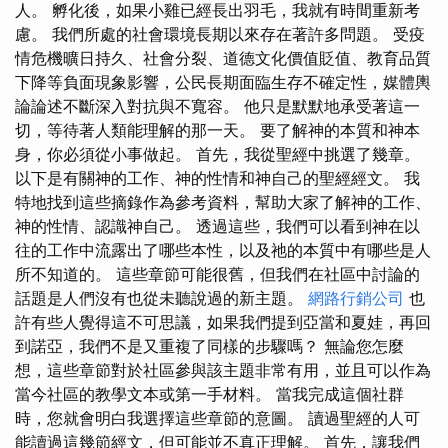
人。 孵化後，如果小雞已經長出羽毛，我就有時間重新考
慮。 我們所處的社會環境長期以來存在著許多問題。 受疫
情危機曠日持久、社會分裂、道德文化價值貶值、教育品質
下降等負面現象影響，公民長期面臨生存不確定性，媒體輿
論論述不斷深入對抗與不寬容。 他只是默默地承受著這一
切，等待著人類能理解的那一天。 要了解神的本質和神本
身，你必須從小事做起。 首先，我從聖經中挑選了幾章。
以下是有關神的工作、神的性情和神自己的聖經經文。 我
特地找到這些摘錄作為參考資料，幫助大家了解神的工作、
神的性情、認識神自己。 透過這些，我們可以看到神在以
往的工作中流露出了哪些本性，以及祂的本質中有哪些是人
所不知道的。 這些章節可能很舊，但我們在社區中討論的
話題是人們沒有也從未聽說過的新主題。
網路行銷公司
也
許有些人覺得這不可思議，如果我們提到亞當和夏娃，再回
到諾亞，我們不是又重複了同樣的步驟嗎？ 無論您怎麼
想，這些章節對於社區參與該主題非常有用，並且可以作為
當今社區的教學文本或第一手材料。 當我完成這個社群
時，您就會明白我選擇這些章節的意圖。 讀過聖經的人可
能讀過這幾節經文，但可能並不真正理解。 首先，讓我們