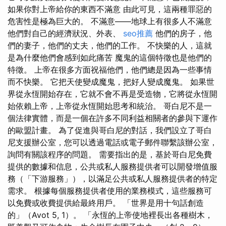
如果你對上帝給你的東西不滿意 由此可見，這兩種罪惡的
危害性是極為巨大的。 不滿意——地球上有很多人不滿意
他們對自己的經濟狀況、外表、
seo推薦
他們的房子，他
們的妻子，他們的丈夫，他們的工作。 不快樂的人，這就
是為什麼他們會感到如此痛苦 魔鬼的這個特徵也是他們的
特徵。 上帝在很多方面祝福他們，他們總是因為一些事情
而不快樂。 它把天使變成魔鬼，把好人變成魔鬼。 如果世
界從永恆開始存在，它就不會不再是受造物，它將從永恆開
始依賴上帝，上帝從永恆開始思考和統治。 哥白尼不是一
個法律實體，而是一個在許多不同利益相關者的參與下運作
的歐盟計畫。 為了促進與哥白尼的對話，我們設立了哥白
尼支援辦公室，您可以透過電話或電子郵件聯繫該辦公室，
詢問有關該程序的問題。 需要指出的是，基於哥白尼免費
提供的數據和信息，公共或私人服務提供者可以開發增值服
務（「下游服務」），以滿足公共或私人服務提供者的特定
需求。 根據每個服務提供者使用的業務模式，這些服務可
以免費或收費提供給最終用戶。 「世界是用十句話創造
的」（Avot 5, 1）。 「永恆的上帝使地裡長出各種樹木，