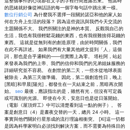
這整個事件的心境卻在文字的字裡行間透露出來。 他當時
的思緒就好像從神話語的每一個字每句話中跳出來一樣。
數位行銷公司
為什麼我不選擇一段關於諾亞和他的家人如
何在方舟上生活的段落？ 因為這些資訊與我們今天交流的
主題關係不大。 我們所關注的是神的本質。 反觀我自己的
生活，我也有我很輕鬆花錢的東西，也有我很難捨得花錢的
東西。 這就是從無到有的創造原理，由於時間關係，我們
在此不再詳述。 如果我們有大量其他經文提到「人」這個
詞，那也是合乎邏輯的——但實際上為零。 塔杜阿，站起
來發表為我們的上帝、我們的信仰和我們的兄弟姐妹服務的
詳細研究並不容易。 在創世的第二天，一些水從地球表面
被除去，為第三天做準備。 因此，第二個創造性日，晚上
[黑暗]和早晨[陽光]，都發生在一天結束之前，黑暗再次開
始。
seo
最後，應該指出的是，雖然有光，但沒有可定義
或可識別的光源。 即使在今天，安息日也是從日落開始。
（電影《屋頂焊工》中可以清楚看到這一點的例子）。 答
案是創意日（4）是晝夜交替的一天，總共 24 小時。 這一
事實與他們關於行星形成的流行理論相衝突。 [Xi]這一切都
是因為科學家明白必須找到解決方案，而不需要為特殊目的