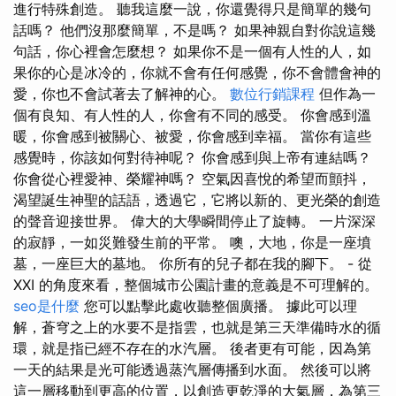
進行特殊創造。 聽我這麼一說，你還覺得只是簡單的幾句
話嗎？ 他們沒那麼簡單，不是嗎？ 如果神親自對你說這幾
句話，你心裡會怎麼想？ 如果你不是一個有人性的人，如
果你的心是冰冷的，你就不會有任何感覺，你不會體會神的
愛，你也不會試著去了解神的心。
數位行銷課程
但作為一
個有良知、有人性的人，你會有不同的感受。 你會感到溫
暖，你會感到被關心、被愛，你會感到幸福。 當你有這些
感覺時，你該如何對待神呢？ 你會感到與上帝有連結嗎？
你會從心裡愛神、榮耀神嗎？ 空氣因喜悅的希望而顫抖，
渴望誕生神聖的話語，透過它，它將以新的、更光榮的創造
的聲音迎接世界。 偉大的大學瞬間停止了旋轉。 一片深深
的寂靜，一如災難發生前的平常。 噢，大地，你是一座墳
墓，一座巨大的墓地。 你所有的兒子都在我的腳下。 - 從
XXI 的角度來看，整個城市公園計畫的意義是不可理解的。
seo是什麼
您可以點擊此處收聽整個廣播。 據此可以理
解，蒼穹之上的水要不是指雲，也就是第三天準備時水的循
環，就是指已經不存在的水汽層。 後者更有可能，因為第
一天的結果是光可能透過蒸汽層傳播到水面。 然後可以將
這一層移動到更高的位置，以創造更乾淨的大氣層，為第三