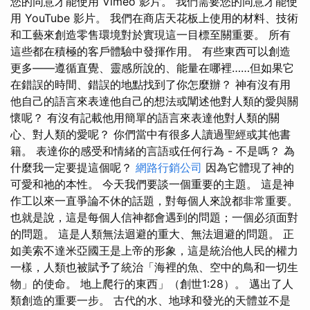
您的同意才能使用 Vimeo 影片。 我們需要您的同意才能使
用 YouTube 影片。 我們在商店天花板上使用的材料、技術
和工藝來創造零售環境對於實現這一目標至關重要。 所有
這些都在積極的客戶體驗中發揮作用。 有些東西可以創造
更多——遵循直覺、靈感所說的、能量在哪裡……但如果它
在錯誤的時間、錯誤的地點找到了你怎麼辦？ 神有沒有用
他自己的語言來表達他自己的想法或闡述他對人類的愛與關
懷呢？ 有沒有記載他用簡單的語言來表達他對人類的關
心、對人類的愛呢？ 你們當中有很多人讀過聖經或其他書
籍。 表達你的感受和情緒的言語或任何行為 - 不是嗎？ 為
什麼我一定要提這個呢？
網路行銷公司
因為它體現了神的
可愛和祂的本性。 今天我們要談一個重要的主題。 這是神
作工以來一直爭論不休的話題，對每個人來說都非常重要。
也就是說，這是每個人信神都會遇到的問題；一個必須面對
的問題。 這是人類無法迴避的重大、無法迴避的問題。 正
如美索不達米亞國王是上帝的形象，這是統治他人民的權力
一樣，人類也被賦予了統治「海裡的魚、空中的鳥和一切生
物」的使命。 地上爬行的東西」（創世1:28）。 邁出了人
類創造的重要一步。 古代的水、地球和發光的天體並不是