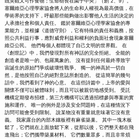
既美觀又可作食物；生命樹長在園子中央」（創 2、9）。
塞爾維亞心理學家協會將人的生命和人權視為最高價值，在
學術界的支持下，呼籲那些能夠做出影響他人生活的決定的
人承擔社會和個人責任。 鑑於塞爾維亞心理學家協會的專
業能力，並根據《道德守則》，它有特殊的責任和義務，按
照公共利益行事，應對威脅利益和權利的負面社會現象塞爾
維亞公民。 他們每個人都體現了自己文明的世界觀。 在
《創世記》中，我們發現對所有神話的完全拒絕。 全能的
創造者是唯一的、包羅萬象的。 沒有提到任何最終導致宇
宙誕生的原始鬥爭或破壞性戰爭。 獨一的神高於一切自
然，是他按照自己的絕對意誌所創造的。 從這簡單的幾句
話中，我們看到了神的心意。 在這些詩篇中，上帝的愛與
關懷不僅可以被體味到，而且可以被親切地感受到。 受託
機構定期發布招標，第三方機構可以透過招標參與專案的實
施和運作。 唯一的例外是涉及安全問題時，在這種情況下
訪問可能會受到限制。 說某物沒有重量就意味著它沒有意
義。 我家露台的內部木鑲板裡有麻雀築巢。 其中一塊木板
鬆了，它們就在上面放鬆下來，從那以後，它們整天都在飛
進飛出；它們攜帶築巢材料。 它們數量眾多，而且非常煩