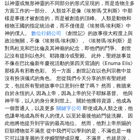
以神靈或無形神靈的不同部分的形式呈現的，而是造物主多
方面工作的一部分。 人類並不是像《埃努瑪·艾利斯》中那
樣是事後才被創造的，而是被創造的頂峰。 人類是動物和
植物王國的指定統治者，而不僅僅是《埃努瑪·埃利斯》中
神的僕人。
數位行銷公司
《創世記》的故事很大程度上與
政治無關，不像《埃努瑪·埃利斯》，《埃努瑪·埃利斯》是
對馬杜克和巴比倫及其神廟的紀念，即他們的鬥爭。 創世
記沒有提到以色列、耶路撒冷或聖殿。 此外，聖經故事並
不像在巴比倫新年慶祝活動的第四天背誦的《Enuma Elis》
那樣具有邪教色彩。 另一方面，創世記在以色列宗教中並
沒有扮演儀式的角色。 您從我們今天分享的所有聖經經
文，包括所有聖經故事中註意到什麼了嗎？ 然而，救贖來
自於永恆的人 因為上帝，因為上帝的兒子耶穌基督。 他與
神平等，以人的身分來到世上。 關於他獲得資源，他成為
一個普通人，以及更多
關鍵字公司
即使成為人類之後，他
也謙卑地成為所有人的僕人 以至於最後他給門徒洗腳。 因
此他將他提升到宇宙的最高地位。 然而，他對上帝所賜的
巨額禮物並不滿意 從中我們可以學到的是，不滿也是一種
它可以讓美麗的天使瞬間變成惡魔。 不滿意，也就是說，