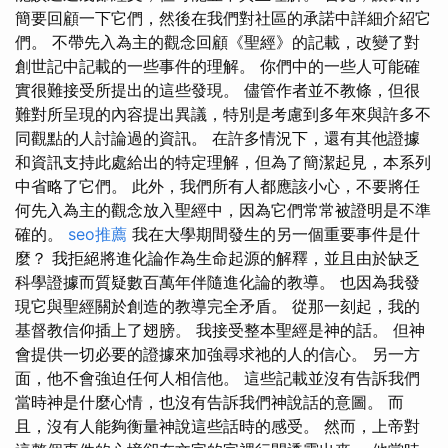
簡要回顧一下它們，然後在我們對社區的承諾中詳細介紹它
們。 不帶先入為主的觀念回顧《聖經》的記載，改變了對
創世記中記載的一些事件的理解。 你們中的一些人可能確
實很難接受所提出的這些發現。 儘管作者並不教條，但很
難對所呈現的內容提出異議，特別是考慮到多年來與許多不
同觀點的人討論過的資訊。 在許多情況下，還有其他證據
和資訊支持此處給出的特定理解，但為了簡潔起見，本系列
中省略了它們。 此外，我們所有人都應該小心，不要將任
何先入為主的觀念放入聖經中，因為它們常常被證明是不準
確的。
seo推薦
我在大學期間發生的另一個重要事件是什
麼？ 我拒絕將進化論作為生命起源的解釋，並且由於缺乏
科學證據而質疑數百萬年伴隨進化論的教導。 也因為我發
現它與聖經關於創造的教導完全矛盾。 從那一刻起，我的
基督教信仰插上了翅膀。 我接受整本聖經是神的話。 但神
會提供一切必要的證據來加強尋求祂的人的信心。 另一方
面，他不會強迫任何人相信他。 這些記載並沒有告訴我們
當時神是什麼心情，也沒有告訴我們神說話的意圖。 而
且，沒有人能夠衡量神說這些話時的感受。 然而，上帝對