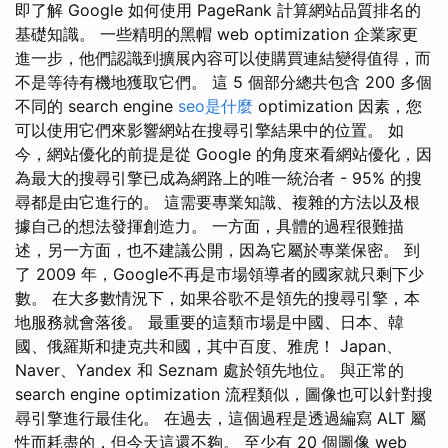
即了解 Google 如何使用 PageRank 計算網站品質排名的
基礎知識。 一些精明的黑帽 web optimization 企業家更
進一步，他們認識到擴展內容可以使購買連結變得值得，而
不是等待有機地獲取它們。 這 5 個部分總共包含 200 多個
不同的 search engine
seo是什麼
optimization 因素，您
可以使用它們來影響網站在搜尋引擎結果中的位置。 如
今，網站優化的前提是從 Google 的角度來看網站優化，因
為最大的搜尋引擎已成為網路上的唯一統治者 - 95% 的搜
尋都是由它進行的。 這需要專業知識、複雜的方法以及根
據自己的想法發揮創造力。 一方面，具體的過程很難描
述，另一方面，也不建議公開，因為它屬於專業保密。 到
了 2009 年，Google不再是市場領導者的國家就只剩下少
數。 在大多數情況下，如果谷歌不是領先的搜尋引擎，本
地服務就會落後。 最重要的這類市場是中國、日本、韓
國、俄羅斯和捷克共和國，其中百度、雅虎！ Japan、
Naver、Yandex 和 Seznam 處於領先地位。 與正常的
search engine optimization 流程類似，圖像也可以針對搜
尋引擎進行最佳化。 在過去，這個過程是透過編寫 ALT 屬
性而耗盡的，但今天這還不夠。 至少有 20 個圖像 web