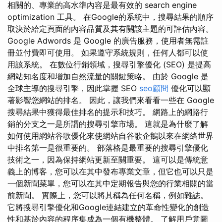
相關的、專業的高水準內容是最有效的 search engine
optimization 工具。 在Google的系統中，搜尋結果的順序
取決於給定頁面的內容品質及其有關該主題的可評估內容。
Google Adwords 是 Google 的廣告服務，使用者無需註
冊並付費即可使用。 如果遵守系統規則，任何人都可以使
用該系統。 在數位行銷領域，搜尋引擎優化 (SEO) 是提高
網站知名度和增加自然流量的關鍵策略。 由於 Google 是
全球主導的搜尋引擎，因此掌握 SEO
seo顧問
優化可以顯
著影響您網站的排名。 因此，讓我們來看看一些在 Google
搜尋結果中獲得最佳排名的提示和技巧。 網路上的網路行
銷的分支之一是所謂的搜尋引擎市場。 這就是為什麼了解
如何使用網站谷歌優化來使網站自谷歌企鵝以來在網絡世界
中排名第一是很重要的。 部落格是最重要的搜尋引擎優化
技術之一，因為保持網站更新至關重要。 這可以是傳統意
義上的博客，您可以在其中發布專業文章，但它也可以只是
一個新聞菜單，您可以在其中定期報告與您的行業相關的當
前新聞。 實際上，您可以將其稱為任何名稱，例如雜誌。
它將搜尋引擎優化和Google連結建立的革命性變化的創造
性和基於內容的程序集成為一個有機整體。 了解用戶意圖