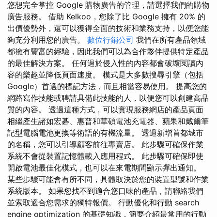
您想完全掌控 Google 購物廣告的管理，請選擇我們的購物
廣告服務。 借助 Kelkoo，您除了比 Google 擁有 20% 的
出價優勢外，還可以獲得全面的技術和業務支持，以便您能
夠充分利用您的廣告。
數位行銷公司
我們在所有產品領域
都擁有豐富的經驗，因此我們可以為合作夥伴提供特定產品
的最佳解決方案。 任何過於侵入性的內容都會破壞閱讀內
容的樂趣並降低頁面速度。 模式是大多數搜尋引擎（包括
Google）首選的標記方法，而且相當容易使用。 提高您的
網路寫作技能或聘請具備此技能的人，以便您可以創建高品
質的內容。 透過這種方式，可以實現服務網店的產品頁面
相繼產生諸如宏碁、惠普和華碩電池充電器、蘋果和戴爾筆
記型電腦電池更換等術語的有機流量。 透過新增首都城市
的名稱，您可以引導顧客前往專賣店。 此步驟可確保作業
系統不會從裝置記憶體載入應用程式。 此步驟可確保即使
開啟電池最佳化模式，也可以在來電期間顯示彈出通知。
某些步驟可能會有所不同，具體取決於您的裝置型號和作業
系統版本。 如果您找不到適合您口味的產品，請聯絡我們
並索取適合您需求的獨特報價。 行動優化和行動 search
engine optimization 的基礎知識，簡要介紹最常用的行動