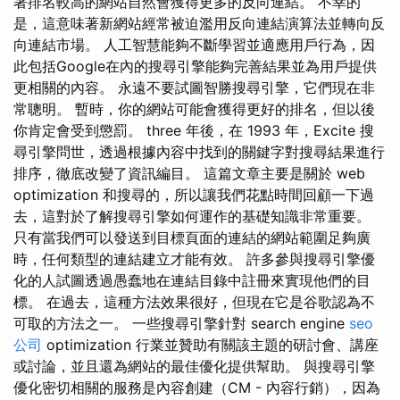
著排名較高的網站自然會獲得更多的反向連結。 不幸的
是，這意味著新網站經常被迫濫用反向連結演算法並轉向反
向連結市場。 人工智慧能夠不斷學習並適應用戶行為，因
此包括Google在內的搜尋引擎能夠完善結果並為用戶提供
更相關的內容。 永遠不要試圖智勝搜尋引擎，它們現在非
常聰明。 暫時，你的網站可能會獲得更好的排名，但以後
你肯定會受到懲罰。 three 年後，在 1993 年，Excite 搜
尋引擎問世，透過根據內容中找到的關鍵字對搜尋結果進行
排序，徹底改變了資訊編目。 這篇文章主要是關於 web
optimization 和搜尋的，所以讓我們花點時間回顧一下過
去，這對於了解搜尋引擎如何運作的基礎知識非常重要。
只有當我們可以發送到目標頁面的連結的網站範圍足夠廣
時，任何類型的連結建立才能有效。 許多參與搜尋引擎優
化的人試圖透過愚蠢地在連結目錄中註冊來實現他們的目
標。 在過去，這種方法效果很好，但現在它是谷歌認為不
可取的方法之一。 一些搜尋引擎針對 search engine
seo
公司
optimization 行業並贊助有關該主題的研討會、講座
或討論，並且還為網站的最佳優化提供幫助。 與搜尋引擎
優化密切相關的服務是內容創建（CM - 內容行銷），因為