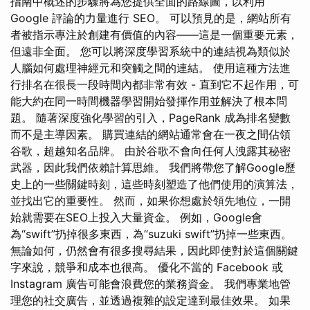
指南中概述的步驟將為您提供全面的路線圖，以利用
Google 評論的力量進行 SEO。 可以預見的是，網站所有
者被指示專注於創建有價值的內容——這是一個重要元素，
但遠非全面。 您可以將深度學習系統中的連結視為類似於
人腦如何處理神經元和突觸之間的連結。 使用這種方法進
行排名在很長一段時間內都非常有效 - 直到它不起作用，可
能大約在同一時間機器學習開始發揮作用並解決了根本問
題。 隨著深度強化學習的引入，PageRank 成為排名變數
而不是主導因素。 購買連結的網站通常會在一夜之間佔領
谷歌，超越知名品牌。 由於谷歌不會向任何人洩露其秘密
武器，因此我們依賴計算思維。 我們將帶您了解Google歷
史上的一些關鍵時刻，這些時刻塑造了他們使用的演算法，
並找出它的重要性。 然而，如果你想處於領先地位，一開
始就需要在SEO上投入大量資金。 例如，Google會
為“swift”扔掉很多東西，為“suzuki swift”扔掉一些東西。
無論如何，仍然會有很多搜尋結果，因此即使對於這個關鍵
字來說，競爭和成本也很高。 優化不當的 Facebook 或
Instagram 廣告可能會浪費您的業務資金。 我們專業地管
理您的社交廣告，並透過複雜的設定達到最佳效果。 如果