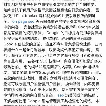
對於創建對用戶有用並由搜尋引擎排名的內容至關重要。
始終嘗試了解用戶的搜尋意圖並相應地自訂您的內容。 嘗
試使用 Ranktracker 尋找易於排名且競爭度較低的關鍵
字。
on page seo
沒有圖像描述的搜尋引擎無法辨識圖像
中的內容。 完整建置的英鎊對於潛在客戶和 Google 來說
都是有價值的資訊來源。 Google 的目標是為使用者提供與
其搜尋最相關的結果。 提供準確、詳細的資訊有助於
Google 信任您的企業。 這並不意味著您需要快速將一些內
容組合在一起並每週發布，以便為網站準備好新內容。 當
然，應該定期有新內容，但這些內容應該對使用者來說資訊
豐富且有用。 在各種 SEO 技術中，內容優化可能是許多人
最熟悉的。 您的網站和網路商店的內容對 Google 非常重
要。 重要的是用戶在Google搜尋引擎中搜尋的關鍵字可以
在您的網站上找到。 透過針對搜尋引擎演算法優化內容，
您還可以改善用戶的整體用戶體驗。 換句話說，內容更容
易閱讀和導航，從而更令人愉悅。 您只需要考慮最重要的
事情即可將您的內容排名更高。
seo
請參閱我們的協助，
了解如何使用 Google 網站管理員工具檢查您的網站。 本