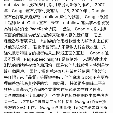
optimization 技巧[55]可以用來提高圖像的排名。 2007
年，Google宣布打擊付費連結。 [18] 2009 年，Google
宣布已採取措施減輕 nofollow 屬性的影響。 Google 軟體
工程師 Matt Cutts 宣布，未來，nofollow 連結將不會被視
為等同於消除 PageRank 雕刻。 然後，Google 可以根據
頁面的價值提供者歷史記錄來確定內容的新鮮度。 它是一
種機器學習演算法，其訓練的使用者數量比人類歷史上任何
其他系統都多。 強化學習代理人不斷致力於自我改進，只
強化搜尋和提交的搜尋結果之間最正面的互動。 Google 通
常不透明，PageSpeedInsights 是個例外。 未通過此速度
測試的網站將被放入懲罰箱，因為它們加載緩慢 - 特別是對
於行動用戶。 因此，當客戶評論您的業務並使用「客製化
牛仔帽」或「品質」等關鍵字時，他們會讓 Google 有更多
理由將您視為其搜尋的第一個結果。 持續從多個線上平台
獲得大量高品質評論的企業通常在搜尋結果中排名較高。
這會增加網路流量和收入，企業應在其成長策略中優先考慮
這一點。 現在我們將向您展示如何使用 Google 評論來提
升您的 SEO 工作。 Google 會測量使用者掃描結果頁面所