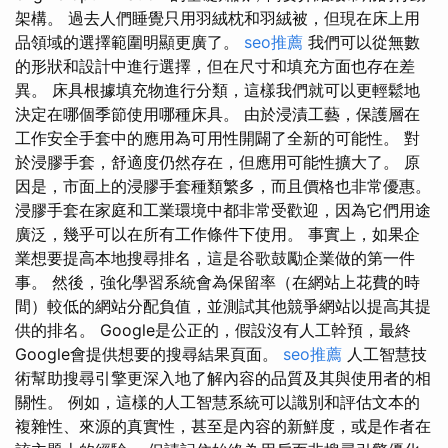
架構。 過去人們睡覺只用羽絨枕和羽絨被，但現在床上用
品領域的選擇範圍明顯更廣了。
seo推薦
我們可以從無數
的形狀和設計中進行選擇，但在尺寸和填充方面也存在差
異。 床具根據填充物進行分類，這樣我們就可以更輕鬆地
決定在哪個季節使用哪種床具。 由於浸漬工藝，保護層在
工作安全手套中的應用為可用性開闢了全新的可能性。 對
於浸膠手套，舒適度仍然存在，但應用可能性擴大了。 原
因是，市面上的浸膠手套種類繁多，而且價格也非常優惠。
浸膠手套在家庭和工業環境中都非常受歡迎，因為它們用途
廣泛，幾乎可以在所有工作條件下使用。 事實上，如果企
業想要提高本地搜尋排名，這是谷歌鼓勵企業做的第一件
事。 然後，強化學習系統會為保留率（在網站上花費的時
間）較低的網站分配負值，並測試其他競爭網站以提高其提
供的排名。 Google是公正的，假設沒有人工幹預，最終
Google會提供想要的搜尋結果頁面。
seo推薦
人工智慧技
術幫助搜尋引擎更深入地了解內容的品質及其與使用者的相
關性。 例如，這樣的人工智慧系統可以識別和評估文本的
複雜性、來源的真實性，甚至是內容的新鮮度，或是作者在