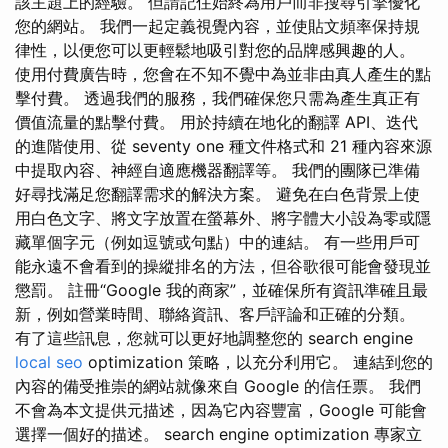
該主題上的經驗。 但請記住始終為用戶而非搜尋引擎優化
您的網站。 我們一起定義視覺內容，並使貼文頻率保持規
律性，以便您可以更輕鬆地吸引對您的品牌感興趣的人。
使用付費廣告時，您會在不知不覺中為並非由真人產生的點
擊付費。 透過我們的服務，我們確保您只需為產生真正有
價值流量的點擊付費。 用於持續在地化的翻譯 API、迭代
的進階使用、從 seventy one 種文件格式和 21 種內容來源
中提取內容、神經自適應機器翻譯等。 我們的團隊已準備
好尋找滿足您翻譯需求的解決方案。 避免在白色背景上使
用白色文字、將文字放置在螢幕外、將字體大小設為零或隱
藏單個字元（例如逗號或句點）中的連結。 有一些用戶可
能永遠不會看到的操縱排名的方法，但谷歌很可能會發現並
懲罰。 註冊“Google 我的商家”，並確保所有資訊準確且最
新，例如營業時間、聯絡資訊、客戶評論和正確的分類。
有了這些訊息，您就可以更好地調整您的 search engine
local seo
optimization 策略，以充分利用它。 連結到您的
內容的備受推崇的網站就像來自 Google 的信任票。 我們
不會為本文提供元描述，因為它內容豐富，Google 可能會
選擇一個好的描述。 search engine optimization 專家立