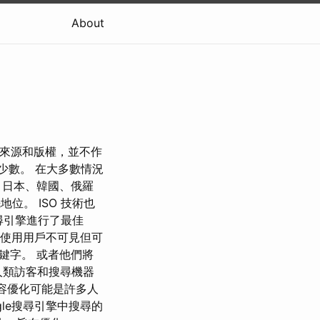
About
字來源和版權，並不作
下少數。 在大多數情況
、日本、韓國、俄羅
地位。 ISO 技術也
搜尋引擎進行了最佳
他們使用用戶不可見但可
鍵字。 或者他們將
人類訪客和搜尋機器
中，內容優化可能是許多人
gle搜尋引擎中搜尋的