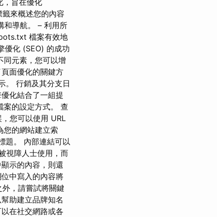
優化，旨在優化
當的標籤來概述您的內容
和導航。 – 利用所
ts.txt 檔案有效地
化 (SEO) 的成功
不同元素，您可以增
了頁面優化的關鍵方
示。 行銷及其分支日
擎優化結合了一組提
 檔案的設定方式。 查
，您可以使用 URL
 上為您的網站建立索
標題。 內部連結可以
易被視障人士使用，而
中顯示的內容，則還
欄位中寫入的內容將
址之外，請嘗試將關鍵
以幫助建立品牌知名
可以在社交網路或各