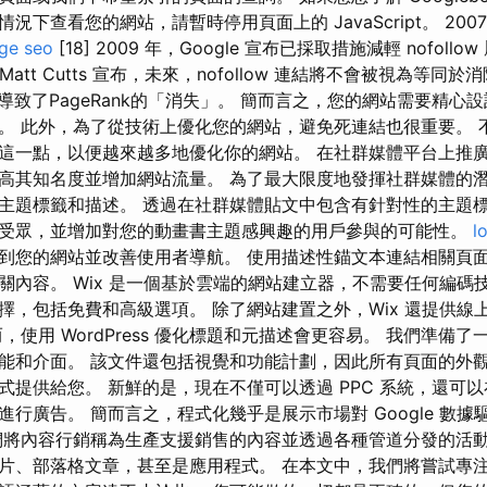
下查看您的網站，請暫時停用頁面上的 JavaScript。 2007
ge seo
[18] 2009 年，Google 宣布已採取措施減輕 nofoll
 Matt Cutts 宣布，未來，nofollow 連結將不會被視為等同於消除
llow導致了PageRank的「消失」。 簡而言之，您的網站需要精
。 此外，為了從技術上優化您的網站，避免死連結也很重要。 
這一點，以便越來越多地優化你的網站。 在社群媒體平台上推
高其知名度並增加網站流量。 為了最大限度地發揮社群媒體的
主題標籤和描述。 透過在社群媒體貼文中包含有針對性的主題
受眾，並增加對您的動畫書主題感興趣的用戶參與的可能性。
l
到您的網站並改善使用者導航。 使用描述性錨文本連結相關頁
關內容。 Wix 是一個基於雲端的網站建立器，不需要任何編碼
擇，包括免費和高級選項。 除了網站建置之外，Wix 還提供線上
，使用 WordPress 優化標題和元描述會更容易。 我們準備
能和介面。 該文件還包括視覺和功能計劃，因此所有頁面的外
式提供給您。 新鮮的是，現在不僅可以透過 PPC 系統，還可
行廣告。 簡而言之，程式化幾乎是展示市場對 Google 數
們將內容行銷稱為生產支援銷售的內容並透過各種管道分發的活動
片、部落格文章，甚至是應用程式。 在本文中，我們將嘗試專注