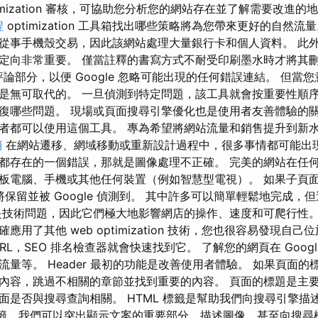
e optimization 審核，可協助您分析您的網站存在並了解需要改進的地方
程
optimization 工具箱找出哪些策略將為您帶來更好的自然流
從事手機殼交易，因此該網站處理大量銀行卡和個人資料。 此
定向非常重要。 僅當註釋的書寫方式不耐受印刷墨水時才將其刪
新增至評論部分，以便 Google 忽略可能出現的任何錯誤連結。 但
是無可取代的。 一旦偵測到特定問題，該工具就會按重要性順
復哪些問題。 現場或頁面搜尋引擎優化也是使用者友善體驗的關
者都可以使用這個工具。 專為希望將網站流量和銷售提升到新
銷
在網站遷移、網域移動或重新設計過程中，很多事情都可能出現
都存在的一個錯誤，那就是圖像處理不正確。 完美的網站在任
板電腦、手機或其他任何裝置（例如智慧型電視）。 如果子頁
 將保留並被 Google 偵測到。 其中許多可以簡單輕鬆地完成
是技術問題，因此它們極大地影響網店的操作、速度和可爬行性。
應用了其他 web optimization 技術，您也很容易發現自
RL，SEO 排名檢查器就會快速找到它。 了解您的網頁在 Googl
量等。 Header 最初的功能是改善使用者體驗。 如果頁面
內容，跳過不相關的章節並找到重要的內容。 頁面的標題是主要主題
面是否與搜尋查詢相關。 HTML 標籤是幫助我們向搜尋引擎描
L 標籤，我們可以突出顯示文案的重要部分、描述圖像，甚至向搜尋