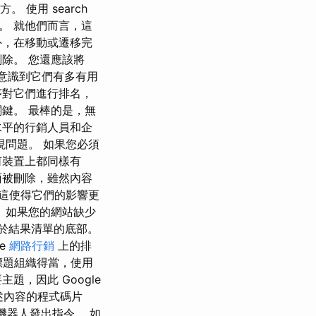
。 使用 search
量。 就他們而言，這
外，在移動或遷移完
除。 您還應該將
當您意識到它們有多有用
序對它們進行排名，
鍵。 最棒的是，無
水平的行銷人員和企
問題。 如果您必須
何裝置上都同樣有
面被刪除，雖然內容
，但這使得它們的影響更
 如果您的網站缺少
己位於結果清單的底部。
e
網路行銷
上的排
的標題組織得當，使用
，因此 Google
述內容的程式碼片
機器人發出指令。 如