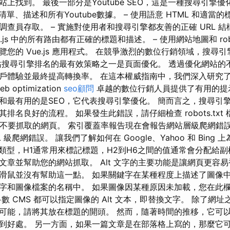
上找到。 最後一部分是Youtube SEO，這是一種搜尋引擎
放清單、描述和所有Youtube數據。 – 使用語意 HTML 和適
查員存取。 – 實施對使用者和搜尋引擎都友善的正確 URL 結構
.js 中的所有路由都有正確的標題和描述。 – 使用網站地圖和 robo
您的 Vue.js 應用程式。 在競爭激烈的數位行銷領域，搜尋引擎優
站搜尋引擎排名的最有效策略之一是頁面優化。 透過優化網站的
戶體驗並最終提高轉換率。 在這本權威指南中，我們深入研究
optimization
seo顧問
卓越的數位行銷人員提供了有用的提
和最有用的是SEO，它代表搜尋引擎優化。 簡而言之，搜尋引
排名良好的流程。 如果發生此錯誤，請仔細檢查 robots.txt
le 不要抓取的網頁。 索引覆蓋率報告現在會報告網站層級爬網錯誤
 級爬網錯誤。 讓我們了解如何在 Google、Yahoo 和 Bing
種類型，H1通常用來標記標題，H2到H6之間的值通常會分配給副
文章並幫助您的網站抓取。 Alt 文字的主要功能是讓網頁更容
滑鼠並沒有幫助這一點。 如果關鍵字在某種程度上描述了圖像
字和圖像檔案的名稱中。 如果圖像因某種原因未加載，您在此
數 CMS 都可以指定圖像的 Alt 文本，即替換文字。 除了網
可能，請將其放在標題的開頭。 然而，隨著時間的推移，它可
到好處。 另一方面，如果一篇文章是在部落格上寫的，那麼它