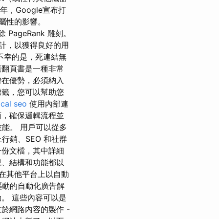
年，Google宣布打
ow 屬性的影響。
 PageRank 雕刻。
心設計，以獲得良好的用
不幸的是，死連結無
廣翻頁書是一種非常
潛在優勢，必須納入
標籤，您可以幫助您
ocal seo
使用內部連
面，確保邏輯流程並
技能。 用戶可以從多
行銷、SEO 和社群
了一份文檔，其中詳細
觀、結構和功能都以
以在其他平台上以自動
據驅動的自動化廣告解
。 這些內容可以是
於網路內容的製作 -