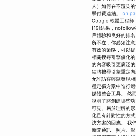
人）如何在不渲染的情況
擊付費連結。
on pa
Google 軟體工程師
[19]結果，nofo
戶體驗和良好的排名
所不在，你必須注意
有效的策略，可以提
相關搜尋引擎優化的
的內容吸引更廣泛的
結將搜尋引擎重定向
允許訪客輕鬆發現相
種定價方案中進行選
媒體整合工具。 然而
說明了將創建哪些功
可見、易於理解的形
化且有針對性的方式進
決方案的回應。 我
新聞通訊、照片、影