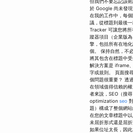
但我們不要忘記該術
於 Google 尚未
在我的工作中，每個關
議，從標題到最後一段。
Tracker 可讓您
蹤器項目（企業版為 f
擎，包括所有在地化
個。 保持自然，不
將其包含在標題中受益。 
解決方案是 ifram
字或規則。 頁面搜
個問題很重要？ 透
在領域值得信賴的權
者來說，SEO（搜
optimization
seo
對
題）構成了整個網站
在您的文章標題中以
未屈折形式還是屈折
如果位址太長，因此 UR