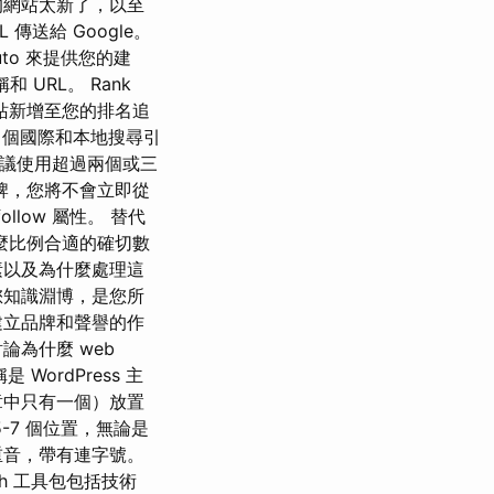
的網站太新了，以至
傳送給 Google。
to 來提供您的建
 URL。 Rank
手網站新增至您的排名追
97 個國際和本地搜尋引
建議使用超過兩個或三
牌，您將不會立即從
llow 屬性。 替代
或什麼比例合適的確切數
素以及為什麼處理這
您知識淵博，是您所
建立品牌和聲譽的作
論為什麼 web
ordPress 主
章中只有一個）放置
-7 個位置，無論是
重音，帶有連字號。
ush 工具包包括技術