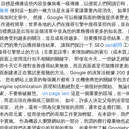
 目標是傳播這些內容並像病毒一樣傳播，以便當人們閱讀它時
o服務
做到這一點的一種方法是永遠不要讓重要內容消失。 如果
添加到文章中。 然後，Google 可以根據頁面的價值提供者歷
工作過程簡單；世界各地的人們在搜尋引擎中搜尋某些內容，並
略的目標應該是出現在這個清單中並為您的業務獲得更多的知名度。
就會受到越多的關注，並且成長得越多。 但要獲得這些結果，您需
它們的潛力以獲得最佳結果。 讓我們探討一下 SEO
seo顧問
工
使用搜尋引擎禁止的方法（主要是誤導）來增加網站的索引（或本質
頁面上使用流行但不相關的關鍵字。 即使在今天，一些缺乏經
管今天它不僅對改善搜尋結果無效，而且頁面甚至可能獲得更差
創建者正在嘗試更複雜的方法。 Google 的演算法根據 200
。 您在網站上放置的每張圖片都有 3 次機會將您的關鍵字包含
 engine optimization 原理和活動絕對是一個很好的開始。
專家」不要衝破籬笆。
on page seo
這是一個重要的區域，在一
，而是出現在兩個或三個部分。 如今，許多人決定父母的浴室
浴室。 此外，還有一間為兒童預留的房間，通常從走廊打開。 
本內容元素，從而使他們的長期工作更加輕鬆。 在本節中，我
中實施。 作為機器人瀏覽網站的一部分，所謂的爬行廢棄物也必
面或我們不希望索引的頁面的查詢。 如果您想了解 Googleb