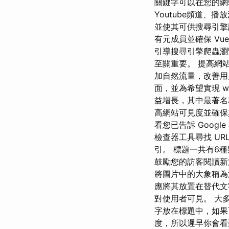
關鍵字可以在您的網站
Youtube頻道、播
並使其可供搜尋引擎調
有元成員並確保 Vue
引導搜尋引擎爬蟲瀏覽
至關重要。 提高網
加自然流量，改善用
面，並為希望實現 web 
益增長，其中最著名
高網站可見度並確保其
看您已告訴 Goog
檢查器工具尋找 URL
引。 標題一共有6
鼓勵您的訪客閱讀新
將圖片中的大象稱為
應將其放置在替代文
對使用者可見。 大多
字放在標題中，如果
度，所以遲早你會看