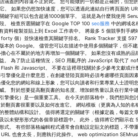
語涵蓋的內容遠不止於此。 您可能做的一切都是正確的，但您
發現它。 如果您仍想加快速度，您可以透過此連結自行將頁面的 URL 
鍵字組可以包含超過1000個單字。 這就是為什麼我使用 Senu
 檢查所選關鍵字在 Google TOP 100
seo服務
中的網域名稱和
將所有資料複製並貼上到 Excel 工作表中。 將最多 5 個競爭對
orty 個）並快速檢查其關鍵字排名。 Rank Tracker 支援 5
版本的 Google。 儘管您可以在描述中使用多個關鍵字，但不
必擔心在不屬於的地方再增加一個關鍵字。 如果您沒有成熟的品
為了防止這種情況，SEO 用亂序的 JavaScript 取代了 nofo
e、Flash 和 Javascript。 不要在這裡尋找關於多少參考文獻
尋引擎優化是什麼意思，在創建登陸頁面時必須考慮哪些頁面因
過優化您的網站和線上形象，您可以向讀者和行業專業人士證明
威。 對於想要提高翻頁書的知名度、增加銷售量以及在行業中
尋引擎優化）是一個重要工具。 在今天的部落格中，我們想與您討
於翻頁書很重要以及如何改進它。 網站模板（更廣為人知的名稱是 W
的整體結構和設計。 值得將選定的關鍵字（根據定義，每篇文
及以未變形形式的各個章節標題中。 此外，值得將它們顯示在 5
形式。 有些部落格編輯程式通常會自動設定貼文的標題，不帶
L 也會太長，則應執行此操作。 web optimization SEMr