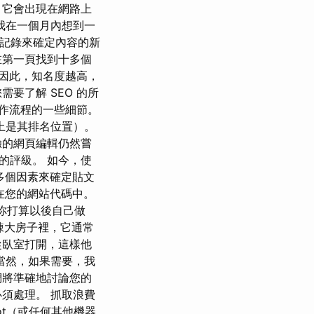
，它會出現在網路上
我在一個月內想到一
史記錄來確定內容的新
在第一頁找到十多個
 因此，知名度越高，
要了解 SEO 的所
作流程的一些細節。
上是其排名位置）。
驗的網頁編輯仍然嘗
的評級。 如今，使
 多個因素來確定貼文
在您的網站代碼中。
 無論你打算以後自己做
棟大房子裡，它通常
從臥室打開，這樣他
當然，如果需要，我
們將準確地討論您的
須處理。 抓取浪費
ot（或任何其他機器