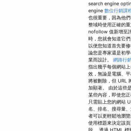
search engin
engine
數位行銷課
也很重要，因為他們
整域時使用正確的重
nofollow 值
時，您就會知道它們
以便您知道首先要修
論您是專家還是初學
業而設計。
網路行
指出幾乎每個網站上
效，無論是電腦、平
將被刪除，但 URL
加顯著。 由於這些
某些內容，即使您正確
只需貼上您的網站 U
名、排名、搜尋量、流
者可以更輕鬆地瀏覽
使用標題來決定該頁
段。 透過 HTM