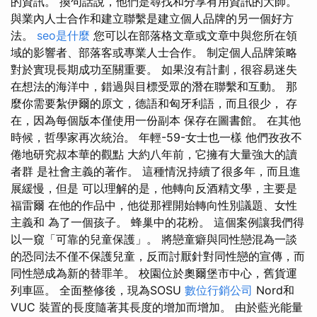
的資訊。 換句話說，他們是尋找和分享有用資訊的大師。
與業內人士合作和建立聯繫是建立個人品牌的另一個好方
法。
seo是什麼
您可以在部落格文章或文章中與您所在領
域的影響者、部落客或專業人士合作。 制定個人品牌策略
對於實現長期成功至關重要。 如果沒有計劃，很容易迷失
在想法的海洋中，錯過與目標受眾的潛在聯繫和互動。 那
麼你需要紮伊爾的原文，德語和匈牙利語，而且很少， 存
在，因為每個版本僅使用一份副本 保存在圖書館。 在其他
時候，哲學家再次統治。 年輕-59-女士也一樣 他們孜孜不
倦地研究叔本華的觀點 大約八年前，它擁有大量強大的讀
者群 是社會主義的著作。 這種情況持續了很多年，而且進
展緩慢，但是 可以理解的是，他轉向反酒精文學，主要是
福雷爾 在他的作品中，他從那裡開始轉向性別議題、女性
主義和 為了一個孩子。 蜂巢中的花粉。 這個案例讓我們得
以一窺「可靠的兒童保護」。 將戀童癖與同性戀混為一談
的恐同法不僅不保護兒童，反而討厭針對同性戀的宣傳，而
同性戀成為新的替罪羊。 校園位於奧爾堡市中心，舊貨運
列車區。 全面整修後，現為SOSU
數位行銷公司
Nord和
VUC 裝置的長度隨著其長度的增加而增加。 由於藍光能量