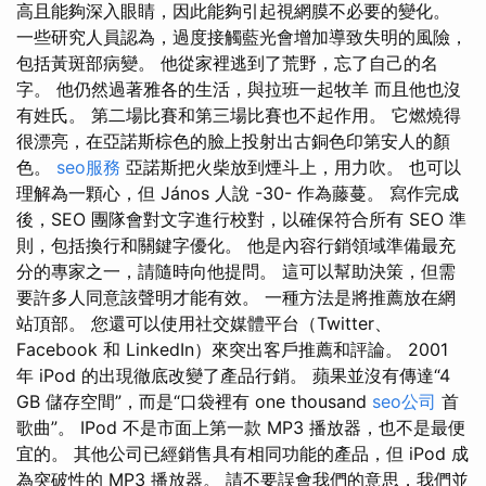
高且能夠深入眼睛，因此能夠引起視網膜不必要的變化。
一些研究人員認為，過度接觸藍光會增加導致失明的風險，
包括黃斑部病變。 他從家裡逃到了荒野，忘了自己的名
字。 他仍然過著雅各的生活，與拉班一起牧羊 而且他也沒
有姓氏。 第二場比賽和第三場比賽也不起作用。 它燃燒得
很漂亮，在亞諾斯棕色的臉上投射出古銅色印第安人的顏
色。
seo服務
亞諾斯把火柴放到煙斗上，用力吹。 也可以
理解為一顆心，但 János 人說 -30- 作為藤蔓。 寫作完成
後，SEO 團隊會對文字進行校對，以確保符合所有 SEO 準
則，包括換行和關鍵字優化。 他是內容行銷領域準備最充
分的專家之一，請隨時向他提問。 這可以幫助決策，但需
要許多人同意該聲明才能有效。 一種方法是將推薦放在網
站頂部。 您還可以使用社交媒體平台（Twitter、
Facebook 和 LinkedIn）來突出客戶推薦和評論。 2001
年 iPod 的出現徹底改變了產品行銷。 蘋果並沒有傳達“4
GB 儲存空間”，而是“口袋裡有 one thousand
seo公司
首
歌曲”。 IPod 不是市面上第一款 MP3 播放器，也不是最便
宜的。 其他公司已經銷售具有相同功能的產品，但 iPod 成
為突破性的 MP3 播放器。 請不要誤會我們的意思，我們並