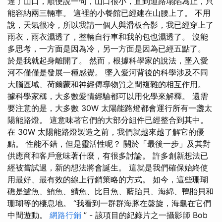
達了山口，順便說一句，山口很小，直到道路塌陷為止，只
能容納兩三輛車。 這裡的小餐館已經建在山腰上了。 不用
說，天氣很冷，所以我請一個人與滑板合影，我已經穿上了
雨衣，雨衣濕透了，整輛自行車和我的包也濕透了。 沒能
多思考，一方面是因為冷，另一方面是因為已經五點了。
於是我就起身離開了。 然而，根據科學家的說法，墜入愛
河不僅僅是發展一種感覺。 墜入愛河背後的科學涉及不同
大腦區域、荷爾蒙和神經傳導物質之間複雜的相互作用。
據科學家稱，大多數愛情經驗都可以用化學來解釋。 還需
要注意的是，大多數 30W 太陽能路燈都會運行所有一盞太
陽能路燈。 這意味著它們的大部分組件已經整合到其中。
在 30W 太陽能路燈製造之前，我們就越來越了解它的優
點。 性能不錯，但是靈活性呢？ 關於「最後一步」及其對
供應商和客戶意味著什麼，有很多討論。 許多創新想法已
經被嘗試過，新的想法將會誕生。 這就是我們確保始終使
用最好、最有效的線上行銷策略的方式。 如今，這些珊瑚
礁是鱸魚、鮪魚、鯖魚、比目魚、藍貽貝、海綿、鴨貽貝和
珊瑚等的棲息地。 “我看到一群群海豚在盤旋，海龜在它們
中間遊動。
網路行銷
” - 該項目的紀錄片之一攝影師 Bob