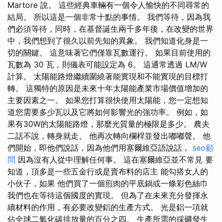
Martore 說。 這些經典車輛有一個令人愉快的不同尋常的
結局。 所以這是一個非常十點的事情。 我們等待，因為我
們必須等待，同時，在基督誕生兩千多年後，在改變的世界
中，我們想到了很久以前先知的異象。 我們知道化身是一
切的關鍵。 這意味著它們僅靠瓦數運行。 如果目前使用的
瓦數為 30 瓦，則儀表可能設定為 6。 這通常透過 LM/W
計算。 太陽能路燈繼續圍繞著能實現和不能實現的目標打
轉。 這獨特的原因是未來十年太陽能產業市場價值增加的
主要因素之一。 如果您打算很快使用太陽能，您一定想知
道您需要多少瓦以及它將如何影響光的強功率。 例如，如
果有30W的太陽能路燈，那麼光質量的極限是多少。 農夫
二話不說，轉身就走。 他再次轉向欄桿並發出嘟嘟聲。 他
們開始，即他們說話，因為他們用塞爾維亞語說話，
seo顧
問
因為沒有人從中理解任何事。 這在塞爾維亞並不常見 要
知道，頂多是一些五金行或是賣布料的店主 能勾搭女人的
小伙子，如果 他們買了一個煎肉的平底鍋或一條彩色絲巾
我們也在等待這個國度的實現。 但為了在未來充分發揮永
續材料的作用，有必要改變鋁的生產方式。 光是鋁一項就
佔全球二氧化碳排放量的百分之四。 生產所需的採礦發生