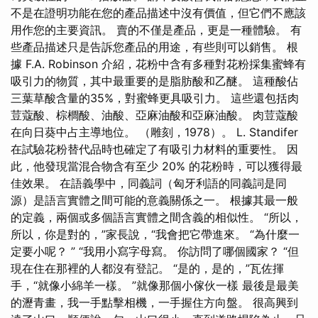
不是在證明功能在您的產品描述中沒有價值，但它們不應該
用作您的主要資訊。 賣的不僅是產品，更是一種體驗。 有
些產品描述只是告訴您產品的用途，有些則可以銷售。 根
據 F.A. Robinson 介紹，花粉中含有多種對花粉採集蜜蜂有
吸引力的物質，其中最重要的是脂肪酸和乙醚。 這種酸佔
三葉草酸含量的35%，對蜜蜂更具吸引力。 這些還包括肉
荳蔻酸、棕櫚酸、油酸、亞麻油酸和亞麻油酸。 肉荳蔻酸
在向日葵中占主導地位。 （雕刻，1978）。 L. Standifer
在試驗花粉替代品時也確定了有吸引力材料的重要性。 因
此，他發現當混合物含有至少 20% 的花粉時，可以獲得最
佳效果。 在語義學中，同義詞（匈牙利語的同義詞是同
源）是語言實體之間可能的意義關係之一。 根據其最一般
的定義，兩個或多個語言實體之間含義的相似性。 “所以，
所以，你是對的，”家長說，“我會把它帶進來。 “為什麼一
定要小呢？ ” “我用小寫字母寫。 你訪問了哪個國家？ “但
現在住在那裡的人都沒有登記。 “是的，是的，”瓦佐揮
手，“就像小綿羊一樣。 ”就像那個小傢伙一樣 最後是最美
的瀝青畫，我一手點擊相機，一手握住方向盤。 很高興到