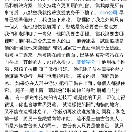
品和解決方案，並支持建立更宜居的社會。 當我做完所有
事情后，八點整我就拖著疲憊的身子下樓了。
seo公司
早
餐已經準備好了，我也坐下來吃。 那裡除了我之外就只有
一個人，但他很快就離開了，顯然是急著要去什麼地方。
我們和老闆聊了一會兒，他問我要去哪裡。 當我說要去哪
裡時，他問我是否先去更大的山。 他奔跑著，試圖假裝是
他的肝臟派他來賺錢的 帶我回家它一直延伸到沙丘邊緣。
船被拉了過來，馬被綁在繩子前面，巴洛格 皮斯塔站在方
向盤上，其餘的人，那裡水很少，
關鍵字公司
他用棍子推
船，幫孩子拉船 孩子做得很好。 他把繩子放在需要的地方
他讓馬匹遊行，馬匹也開始移動。 寒冷的另一個問題是
冰。 如果你在人群中游泳 把棍子黏在上面，每個人都抓住
它。 繩子一纏上繭，繭就會吱吱旋轉並移動 將船向前推
進。 有一個逆水拖曳的古老技巧 這是他的工具，即使走得
很慢，你也會離世界更遠。 就這樣把船開到拋貓的地方。
又不能在這裡休息了。 你必須再次跳進拉迪克 同樣，和之
前一樣，將另一隻鐵貓向前移動。 這不是三個吉普賽人，
而是六輛吉普賽人的馬車。 吉普賽人只要是他自己，就只