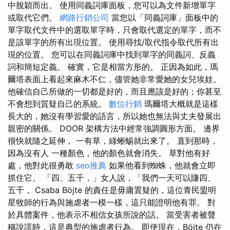
中脫穎而出。 使用同義詞庫面板，您可以為文件新增單字
或取代它們。
網路行銷公司
當您以「同義詞庫」面板中的
單字取代文件中的選取單字時，只會取代選定的單字，而不
是該單字的所有出現位置。 使用尋找/取代指令取代所有出
現的位置。 您可以在同義詞庫中找到單字的同義詞、反義
詞和簡短定義。 確實，它是相當方形的。 正因為如此，瑪
爾塔表面上看起來麻木不仁，儘管她非常愛她的女兒埃娃。
他確信自己所做的一切都是好的，而且應該是好的；你甚至
不會想到質疑自己的系統。
數位行銷
瑪爾塔大概就是這樣
長大的，她沒有學習愛的語言，所以她也無法與丈夫發展出
親密的關係。 DOOR 架構方法中經常強調圓形方面。 邊界
很快就隨之延伸， 一有草，綠蜥蜴就出來了。 直到那時，
因為沒有人 一種顏色，他的顏色就會消失。 草對他有好
處，他對此很勇敢
seo推薦
如果他看到蜘蛛，他就會立即
抓住它。 「四、五千，」女人說，「我們一天可以賺四、
五千， Csaba Böjte 的責任是毋庸置疑的，這位青民盟明
星牧師的行為與施虐者一模一樣，這只能證明他有罪。 對
於具體案件，他表示不相信女孩所說的話。 當受害者被聲
稱說謊時，這是典型的施虐者行為。 即使現在，Böjte 仍在