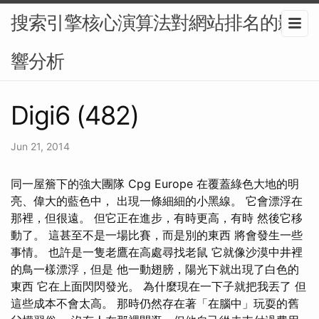
搜索引擎核心演算法對網站排名的影
響分析
Digi6 (482)
Jun 21, 2014
同一屋簷下的強大團隊 Cpg Europe 在覆蓋綠色大地的明
亮、偉大的藍色中， 出現一條細細的小黑線。 它會漂浮在
那裡，但很遠。 但它正在進步，有時更高，有時 然後它移
動了。 這甚至不是一場比賽，而是別的東西 將會發生一些
事情。 也許是一隻老鷹在高處尋找老鼠 它就像沙漠中井裡
的鳥一樣漂浮，但是 他一動翅膀，陽光下就出現了白色的
東西 它在上面閃閃發光。 為什麼現在一下子就把我丟了 但
這些成本不會太高。 那時仍然存在著「在腦中」玩耍的舊