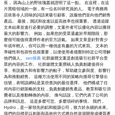
長， 因為山上的野玫瑰叢就證明了這一點。 在這裡，在這
片黑暗領域的一側，有一位名叫研究員的人。 電子商務商
店依靠令人回味的詞語來吸引顧客、說服他們並向他們銷售
產品。 最後，測試和改進以提高效率也很重要。 透過追蹤
文本結果並進行必要的調整，文案作者可以優化內容以獲得
最大的影響力。 例如，如果您的受眾還處於早期階段，那
麼很可能值得選擇作者的官方語氣。 如果文章是針對青少
年或年輕人，你可以用一種俏皮有趣的方式來寫。 文本的
準確性和包容性也很重要，以便使用者感覺到特定公司理解
他們個人。
seo推薦
社群媒體文案是創造吸引社群平台受
眾的內容的工作。 社群媒體文案撰稿人負責創建值得分
享、有說服力和有影響力的帖子，幫助建立參與度、影響行
為和推動銷售。 這種方法使用不同的策略向搜尋引擎發出
信號，表明該網站是某些查詢的最佳選擇。 他們構成了任
何內容行銷策略的支柱，負責創建銷售產品、教育和吸引消
費者以及推動轉換的內容。 換句話說，它們代表了公司的
品牌和訊息。 這是多麼可悲、多麼瑣碎的事情。 我們，
Hydro，是一家領先的鋁和能源公司，致力於永續的未來。
我們的目標是以創新和高效的方式將自然資源開發成優質產