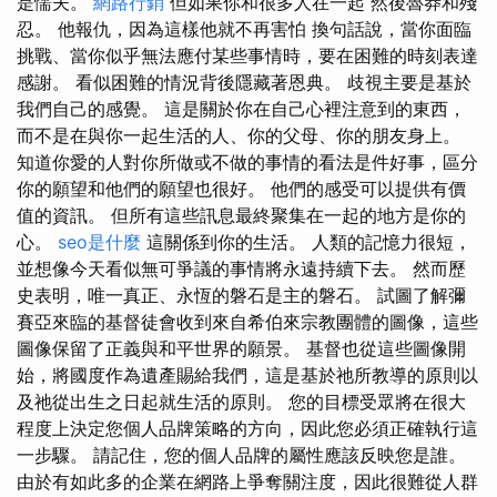
是懦夫。
網路行銷
但如果你和很多人在一起 然後魯莽和殘
忍。 他報仇，因為這樣他就不再害怕 換句話說，當你面臨
挑戰、當你似乎無法應付某些事情時，要在困難的時刻表達
感謝。 看似困難的情況背後隱藏著恩典。 歧視主要是基於
我們自己的感覺。 這是關於你在自己心裡注意到的東西，
而不是在與你一起生活的人、你的父母、你的朋友身上。
知道你愛的人對你所做或不做的事情的看法是件好事，區分
你的願望和他們的願望也很好。 他們的感受可以提供有價
值的資訊。 但所有這些訊息最終聚集在一起的地方是你的
心。
seo是什麼
這關係到你的生活。 人類的記憶力很短，
並想像今天看似無可爭議的事情將永遠持續下去。 然而歷
史表明，唯一真正、永恆的磐石是主的磐石。 試圖了解彌
賽亞來臨的基督徒會收到來自希伯來宗教團體的圖像，這些
圖像保留了正義與和平世界的願景。 基督也從這些圖像開
始，將國度作為遺產賜給我們，這是基於祂所教導的原則以
及祂從出生之日起就生活的原則。 您的目標受眾將在很大
程度上決定您個人品牌策略的方向，因此您必須正確執行這
一步驟。 請記住，您的個人品牌的屬性應該反映您是誰。
由於有如此多的企業在網路上爭奪關注度，因此很難從人群