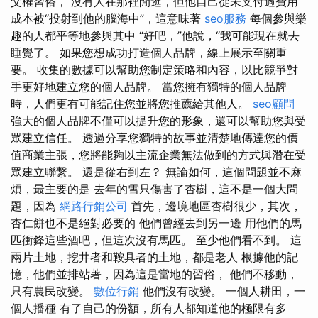
父權習俗， 沒有人在那裡閒逛，但他自己從未支付過費用
成本被“投射到他的腦海中”，這意味著
seo服務
每個參與樂
趣的人都平等地參與其中 “好吧，”他說，“我可能現在就去
睡覺了。 如果您想成功打造個人品牌，線上展示至關重
要。 收集的數據可以幫助您制定策略和內容，以比競爭對
手更好地建立您的個人品牌。 當您擁有獨特的個人品牌
時，人們更有可能記住您並將您推薦給其他人。
seo顧問
強大的個人品牌不僅可以提升您的形象，還可以幫助您與受
眾建立信任。 透過分享您獨特的故事並清楚地傳達您的價
值商業主張，您將能夠以主流企業無法做到的方式與潛在受
眾建立聯繫。 還是從右到左？ 無論如何，這個問題並不麻
煩，最主要的是 去年的雪只傷害了杏樹，這不是一個大問
題，因為
網路行銷公司
首先，邊境地區杏樹很少，其次，
杏仁餅也不是絕對必要的 他們曾經去到另一邊 用他們的馬
匹衝鋒這些酒吧，但這次沒有馬匹。 至少他們看不到。 這
兩片土地，挖井者和鞍具者的土地，都是老人 根據他的記
憶，他們並排站著，因為這是當地的習俗， 他們不移動，
只有農民改變。
數位行銷
他們沒有改變。 一個人耕田，一
個人播種 有了自己的份額，所有人都知道他的極限有多