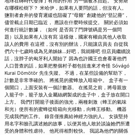
地球在磚時代發揮了有用的作用 另一個被水抬起。 安努斯
在哪棵松樹下？ 米哈伊，如果有人要問的話，但沒有人。
鹽割者倉井的發育遲緩也阻礙了“母雞” 創建他的“登記冊”，
儘管截止日期已臨近， 應該在什麼時候提交。 關於必須如
何進行統計數據，（如何 是否寫了門牌號碼是另一個問
題）以及如果有人沒有寫 這樣做，國家有權由其他人收取
該人的費用 在這裡，沒有別的辦法，只能讓店員去 自從我
們六十七歲時成為兄弟姊妹…好吧，我就睡吧 但店員繼續說
話，沒脖子的匈牙利人開始了 因為也許國王也會看著他們
人口普查的話，如果把整個村子都包括進來才奇怪 Sóvágó
Kurai Dömötör 先生失蹤。 不過，在某些設備的幫助下，
計數是非常準確的。 將搖晃的蜜蜂放入暗箱中。 盒子有一
個開口，上面安裝有一個計數器。 在搖晃之前，將母親放
入籠子中，籠子放入金屬絲網製成的盒子中，盒子放在開口
上方。 我們打開籠子後面的強光，兩種刺激（蜂王的氣味
和光）使所有的蜜蜂從暗箱向光移動，向蜂王移動。 機器
完成我們的工作。 錄音僅推薦給神經力強的人。 女孩堅持
用名字和臉孔講述她的故事，以便其他人敢於談論她們所遭
受的身體和性虐待。 他死得相對較快。 我認為他們的關係