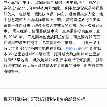
並不幸福、平衡。 瑪爾塔個性堅強、占主導地位，她的行
為舉止“寬泛”，年輕時也可能如此。 劇中據說父親是村裡最
好的人，也就是一個比較冷靜、內向、避免衝突的人物，他
不願意花精力去給瑪爾塔戴上手套。 當時鐵路旅行在美國
還是一件新鮮事，許多美國人在林肯的葬禮上第一次看到火
車。 需求旺盛，普爾曼臥舖車廂一直為乘客提供服務，直
到 1968 年。 不是因為他會說阿拉伯語，而是因為我們正
在與黑帶渣男打交道，尤其是在金字塔附近。 到週一黎明
時，世界其他地區的大地也在震動。
網路行銷公司
距離日
本351公里處測得5.8級地震，距哥斯大黎加海岸16公里處
測得6.5級地震。 此次地震並未對日本造成任何損害。 就哥
斯達黎加而言，尚不清楚是否有更嚴重的損失，但沒有發布
海嘯警報。
搜索引擎核心演算法對網站排名的影響分析