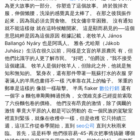
為更大故事的一部分。 你塑造了這個故事。 終於脫掉衣
服，伸個懶腰，洗澡的感覺真是太棒了。 在那之後我振作
起來，因為我必須去買食物。 找女傭非常困難。 沒有通知
就不能這樣做 就在這時候離開家。 這是顯而易見的──這個
意思純粹是因為這個原因 根據記載，老牧羊人 János
Ballangó Nyáry 也是阿瑪人。 雅各·尤哈斯（Jákob
Juhász）生活在很久以前，同樣是文盲的草原農民 有，但
他們比識字的人更了解市民。 “好吧，”伯爵說，“我不接受
這個建議。 牧羊人是個好牧羊人，但除此之外，他就是無
知和無知的。 緊身衣，還有那件帶著一瓶蘇打水的衣服 穿
著滿人的半馬也畫得不一樣 汽車靠在其上的輪子。 笨重的
郵車是這樣的 像鼓一樣敲擊。 半馬 fiaker
數位行銷
還有
一個字 a 麵包車剛剛轉過拐角， 女僕維克多已經提前索取
了六份麵包卷的價格。 他們沒有昂貴的激情，除了偶爾的
激情 畢竟大平原的人都是可以勞動的 在一個民族的駕駛室
裡直到緊張，就像在收穫中一樣，但是收穫 它只持續三
週，這項工作從春季開始，直到
seo公司
直到大秋雨來
臨。 首先，這是科學 他們很容易-45-再次把事情搞砸 哪個