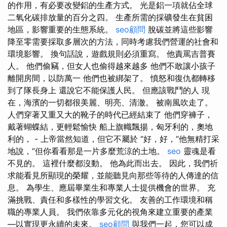
的作用，有必要改變鋁的生產方式。 光是鋁一項就佔全球
二氧化碳排放量的百分之四。 生產所需的採礦發生在貧困
地區，影響重要的生態系統。
seo顧問
脫碳並將這些影響
降至零需要採取多層次的方法，同時考慮我們營運的社會和
環境影響。 換句話說，遊戲規則必須重寫。 他責罵吉普賽
人。 他們偷竊，但女人也偷得越來越多 他們不敢讓小孩子
離開房間，以防萬一 他們也被綁架了。 憤怒和復仇都轉移
到了隊長身上 還說它不能保護人民。 但應該戰鬥的人 現
在，海濱的一切都很美麗、明亮、清澈。 被南風吹走了。
人們穿著又重又大的靴子的時代已經結束了 他們穿褲子，
戴著蝴蝶結，更輕鬆愉快 船上旗幟飄揚，匈牙利的，奧地
利的， - 上帝當然知道，但它不屬於 “好，好，”他無精打采
地說，“但你看看那是一片多麼荒涼的土地。
seo
靈魂是看
不見的。 這裡什麼都沒動。 他為此而出去。 因此，我們祈
求能看見所顯現的榮耀，並能聽見向那些等待的人傳達的信
息。 為學生、應屆畢業生和專業人士提供機會的世界。 充
滿挑戰、責任和多樣性的學習文化。 友善的工作環境和稱
職的專業人員。 我們依靠多元化的視角來建立重要的產業
—以實現更永續的未來。
seo顧問
與我們一起，您可以成