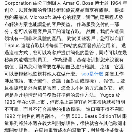
Corporation 由公司創辦人 Amar G. Bose 博士於 1964 年
創立，以其創新的音訊技術和優質產品而享有盛譽。 根據
您的產品以 Microsoft 為中心的程度，我們的應用程式發
布解決方案也能讓您的客戶受益。 作為服務交付的一部
分，您可以管理客戶員工的遠端存取。 然而，我們在這個
領域有一個非常具體的產品。 對於某些客戶，您可以自訂
TSplus 遠端存取以將每個工作站的桌面發佈給使用者。 透
過這種方式，您可以為客戶提供簡化的監管，同時可以在幾
秒鐘內遠端控制員工。 作為經理，基礎培訓對您來說很有
價值，因為您可能需要在早期自己進行培訓。 之後，它還
可以更輕鬆地監視其他人在做什麼。
seo是什麼
銷售工作
涉及電話、電子郵件、會議（面對面或虛擬）、報價……並
且根據您是外向還是害羞，您會以不同的方式面對它。 練
習是為此類情況和任務做好準備的最佳方法。 Yugos 於
1986 年在北美上市，但市場上最便宜的汽車很快就被證明
不可靠，而且不符合當地的排放標準。 進口商不得不召回
1992 年銷售的所有副本。 全新 500L Beats EditionTM 限
量系列將於本週在義大利開始販售，很快就會在其他歐洲市
場開始販售。 在攤銷重置成本的幫助下，對於很少或從未