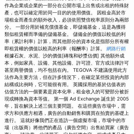
作為企業或企業的一部分在公開市場上出售或出租的特殊財
產，也可以確定用於同一目的的使用價值。 因租金高於市
場租金而產生的額外收入，必須依照雙倍稅率原則分為兩部
分。 一部分用於補充償債基金，即儲備基金，這是為獲得
類似租賃權而準備的儲備基金。 儲備金的價值以較低的利
率（累計利率）計算，而其他部分的資本化是指部分所有權
即租賃權的價值以較高的利率（報酬率）計算。
網路行銷
根據石灰、水泥、沙的價值[磚塊和砂漿估價] 其他額外成
本，例如家具、設備、其他設備、許可證、官方或法律許可
甚至商譽價值，均不包括在內。 TEGOVA 不建議使用此方
法作為主要方法，但在許多情況下，在確定某些投資的內部
結構或比例時，它可能很有用。 英國採用的基於估值表的
估值方法的一個要素是資本化率，租金收入的可變部分被折
現或轉換為資本等值。 第一個 Ad Exchange 誕生於 2005
年，旨在解決上述三個主要問題。 在這些廣告市場中，需
求方和供應方相遇，廣告的自動銷售和購買在拍賣的基礎上
進行。 這就好像我們正在造訪一個虛擬市場，市場中的市
場（出版商）將他們的產品（廣告空間）出售給買家（廣告