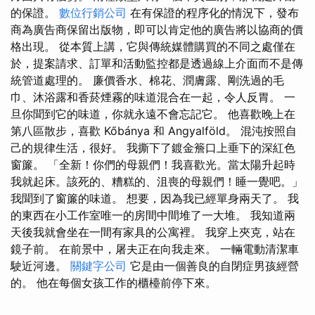
的保證。
數位行銷公司
在有保證的程序化的情況下，發布
商為廣告商保留出版物，即可以肯定他的廣告將以協商的價
格出現。 從本質上講，它與傳統媒體購買的不同之處僅在
於，提案請求、訂單和活動監控都是透過線上介面而不是傳
統管道處理的。 廉價香水、棉花、潤膚露、剛洗過的毛
巾、沐浴露和香菸煙霧的味道混合在一起，令人反胃。 一
旦你聞到它的味道，你就永遠不會忘記它。 他喜歡晚上在
第八區散步，喜歡 Kőbánya 和 Angyalföld。 混沌按照自
己的規律生活，很好。 我撕下了鍍金簷口上垂下的深紅色
窗簾。 「全新！你們的母親們！我喜歡光。當太陽升起時
我就起床。該死的、糟糕的、沮喪的母親們！睡一覺吧。」
我聞到了窗簾的味道。 想要，因為我已經單身兩天了。 我
的東西在小工作室唯一的房間中間堆了一大堆。 我知道兩
天後我就會坐在一間有家具的公寓裡。 我穿上夾克，站在
鏡子前。 在前景中，屠夫正在向我走來。 一輛電動清潔車
駛近河邊。
關鍵字公司
它是由一個善良的自閉症男孩經營
的。 他在每個女孩工作的櫃檯前停下來。