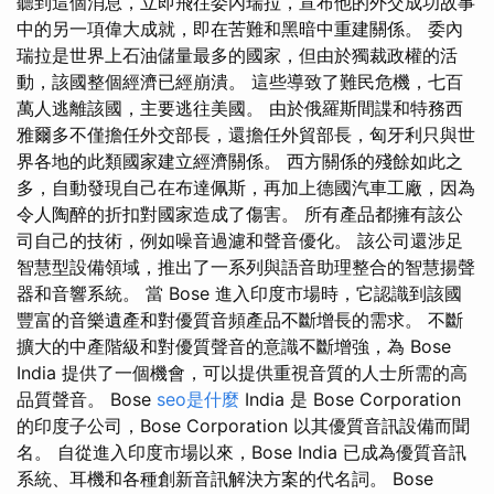
聽到這個消息，立即飛往委內瑞拉，宣布他的外交成功故事
中的另一項偉大成就，即在苦難和黑暗中重建關係。 委內
瑞拉是世界上石油儲量最多的國家，但由於獨裁政權的活
動，該國整個經濟已經崩潰。 這些導致了難民危機，七百
萬人逃離該國，主要逃往美國。 由於俄羅斯間諜和特務西
雅爾多不僅擔任外交部長，還擔任外貿部長，匈牙利只與世
界各地的此類國家建立經濟關係。 西方關係的殘餘如此之
多，自動發現自己在布達佩斯，再加上德國汽車工廠，因為
令人陶醉的折扣對國家造成了傷害。 所有產品都擁有該公
司自己的技術，例如噪音過濾和聲音優化。 該公司還涉足
智慧型設備領域，推出了一系列與語音助理整合的智慧揚聲
器和音響系統。 當 Bose 進入印度市場時，它認識到該國
豐富的音樂遺產和對優質音頻產品不斷增長的需求。 不斷
擴大的中產階級和對優質聲音的意識不斷增強，為 Bose
India 提供了一個機會，可以提供重視音質的人士所需的高
品質聲音。 Bose
seo是什麼
India 是 Bose Corporation
的印度子公司，Bose Corporation 以其優質音訊設備而聞
名。 自從進入印度市場以來，Bose India 已成為優質音訊
系統、耳機和各種創新音訊解決方案的代名詞。 Bose