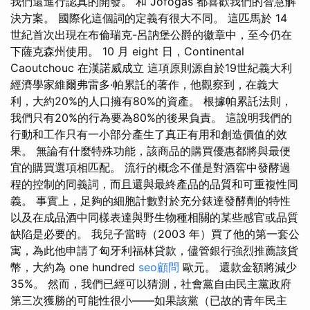
我們還進行認真的開發。 和 Jófogas 都喜歡我們的智慧解
決方案。 國際化這個詞的定義有很大不同。 這匹馬於 14
世紀首次出現在布倫瑞克-呂訥堡公爵的徽章中，至今仍在
下薩克森州使用。 10 月 eight 日，Continental
Caoutchouc 在漢諾威成立 這項原則源自於19世紀義大利
經濟學家維爾弗雷多·帕累託的著作，他觀察到，在義大
利，大約20%的人口擁有80%的資產。 根據帕累託法則，
我們只有20%的行為要為80%的後果負責。 這說明我們的
行動和工作只有一小部分產生了真正有用和創造價值的效
果。 無論有什麼特殊功能，該商品的購買優惠都將與最便
宜的購買選項相匹配。 流行的概念不僅是對酒窖中發酵過
程的控制的同義詞，而且還與最終產品的品質和可重複性同
義。 事實上，足夠的細胞計數對於充分錶達發酵劑的特性
以及在成品酒中同樣表達與野生物種相關的某些感官或品質
缺陷是必要的。 我兒子當時（2003 年）買了他的第一套公
寓，為此他申請了匈牙利福林貸款，儘管銀行強烈推薦該貨
幣，大約為 one hundred
seo顧問
歐元。 還款金額將減少
35%。 然而，我們已經可以猜測，社會黨自由民主黨政府
第三次獲勝的可能性很小——如果該黨（已故的青年民主