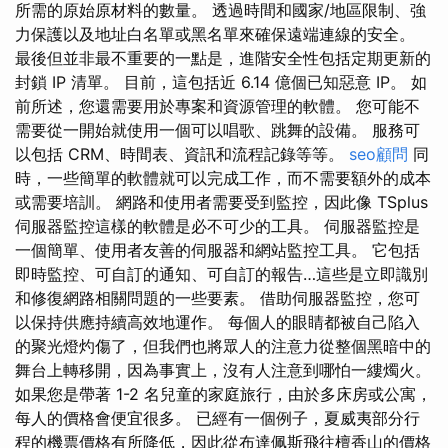
所需的原始原材料的數量。 透過時間和國家/地區限制、強
力保護以及地址白名單或黑名單來確保遠端連線的安全。
最後但並非最不重要的一點是，進階安全性包括定期更新的
封鎖 IP 清單。 目前，這包括近 6.14 億個已知惡意 IP。 如
前所述，您還需要用於專案和資源管理的軟體。 您可能不
需要從一開始就使用一個可以唱歌、跳舞的設備。 服務可
以包括 CRM、時間表、資訊和流程記錄等等。
seo顧問
同
時，一些簡單的軟體就可以完成工作，而不需要額外的成本
或需要培訓。 網路和使用者需要受到監控，因此像 TSplus
伺服器監控這樣的軟體是必不可少的工具。 伺服器監控是
一個簡單、使用者友善的伺服器和網站監控工具。 它包括
即時監控、可自訂的通知、可自訂的報告…這些是立即識別
和修復網路相關問題的一些要素。 借助伺服器監控，您可
以保持供應持續高效地運作。 每個人的眼睛都被自己陷入
的聚光燈灼傷了，但我們也將眾人的注意力從整個黑暗中的
舞台上轉移開，因為事實上，沒有人注意到哪怕一縷燭火。
如果您是帶著 1-2 名兒童的家庭旅行，由於多床房或公寓，
每人的價格會便宜很多。 已經有一個例子，夏威夷部分行
程的機票價格有所降低，因此從布達佩斯飛往檀香山的價格