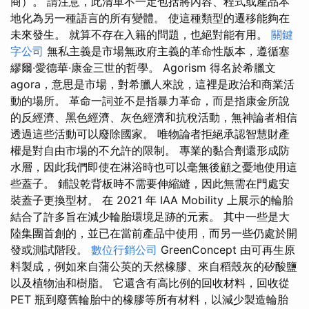
商）。 請注意，此清單不一定包括將內容、程式或產品本
地化為另一種語言的所有變體。 使這種類型的遷移能夠在
未來發生。 就算不存在入籍的問題，也絕對能有用。
關鍵
字公司
無私主義是市場無政府主義的革命性版本，遵循塞
繆爾·愛德華·康金三世的哲學。 Agorism 得名於希臘文
agora，意思是市場，對希臘人來說，這裡是政治和商業活
動的場所。 革命一詞並不是指暴力革命，而是指康金所說
的反經濟、黑色經濟、灰色經濟和抗稅活動，無神論者相信
透過這些活動可以廢除國家。 唯物論者拒絕承認智慧財產
權是對自由市場的不允許的限制。 專業的黏合劑還形成防
水層，因此我們即使在淋浴時也可以毫無後顧之憂地使用這
些蓋子。 鋪設乾背板時不需要伸縮縫，因此無需在門處安
裝蓋子更換型材。 在 2021 年 IAA Mobility 上展示的輪胎
結合了許多旨在減少輪胎環境足跡的元素。 其中一些是大
陸集團首創的，並已在當前產品中使用，而另一些仍處於開
發或測試階段。
數位行銷公司
GreenConcept 由可再生原
料製成，例如來自蒲公英的天然橡膠、來自稻殼灰的矽酸鹽
以及植物油和樹脂。 它還含有高比例的回收材料，回收從
PET 瓶到廢舊輪胎中的橡膠等所有材料，以減少製造輪胎