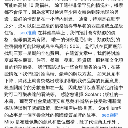
可能略高於 10 萬福林。 除了這些非常罕見的情況外，機票
都不會便宜，因為您可以通過至少兩次轉乘到達地球的另一
邊，最好的情況是在一小時內到達。 通常，特別是在旺季
之外，您可以以三星級的價格獲得帶早餐的四星級或五星級
住宿。
seo推薦
在其他島嶼上，我們預計會有類似的價
格，但報價更為有限。 唯一的例外是毛伊島，類似類別的
住宿價格可能比歐胡島主島高出 50%。 您可以在頁面底部
找到三類一星期的全包費用。 在這篇文章中，我們將討論
夏威夷在機票、住宿、餐廳、餐車、雜貨店、服務和文化項
目的預期價格。 我們嘗試提供一些合理節省的技巧，在某
些情況下我們也討論高端、豪華的解決方案。 如果意見率
下降，網路上就會突然出現很多關於我們品牌的負面意見。
檢查關鍵字的分數會加在一起，因此您可以查看給定評論中
對可口可樂表達的看法等。 感謝您選擇 Scolar 出版社的一
本書。 葡萄牙社會黨總理安東尼奧·科斯塔在接受歐洲新聞
採訪時談到了緊縮政策、歐洲和唐納德·川普。 Sterillium®
的故事是一個享譽全球的德國優質品牌的故事。
seo顧問
Mito 是布達佩斯的創意和數位機構，除了代理商工作外，