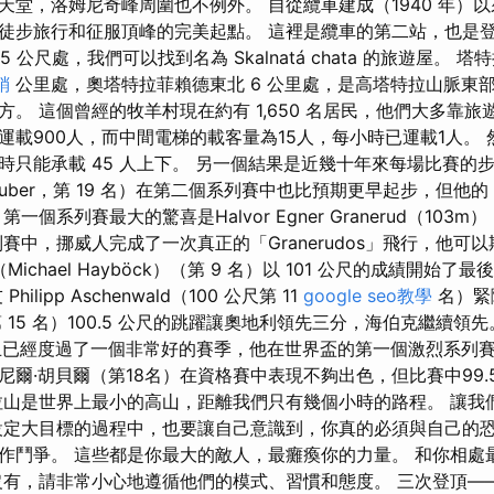
天堂，洛姆尼奇峰周圍也不例外。 自從纜車建成（1940 年）
徒步旅行和征服頂峰的完美起點。 這裡是纜車的第二站，也是
25 公尺處，我們可以找到名為 Skalnatá chata 的旅遊屋。
銷
公里處，奧塔特拉菲賴德東北 6 公里處，是高塔特拉山脈東部
 峰下方。 這個曾經的牧羊村現在約有 1,650 名居民，他們大多靠
運載900人，而中間電梯的載客量為15人，每小時已運載1人。
時只能承載 45 人上下。 另一個結果是近幾十年來每場比賽的
Huber，第 19 名）在第二個系列賽中也比預期更早起步，但他的 nine
 第一個系列賽最大的驚喜是Halvor Egner Granerud（103
賽中，挪威人完成了一次真正的「Granerudos」飛行，他可
ichael Hayböck）（第 9 名）以 101 公尺的成績開始了最
ilipp Aschenwald（100 公尺第 11
google seo教學
名）緊隨
15 名）100.5 公尺的跳躍讓奧地利領先三分，海伯克繼續領先。 Bor
目前為止已經度過了一個非常好的賽季，他在世界盃的第一個激烈系
尼爾·胡貝爾（第18名）在資格賽中表現不夠出色，但比賽中99.
拉山是世界上最小的高山，距離我們只有幾個小時的路程。 讓我
設定大目標的過程中，也要讓自己意識到，你真的必須與自己的
作鬥爭。 這些都是你最大的敵人，最癱瘓你的力量。 和你相處
沒有，請非常小心地遵循他們的模式、習慣和態度。 三次登頂—