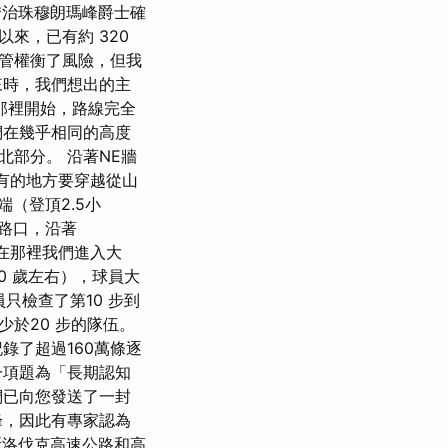
喬治珠穆朗瑪峰爵士確
始以來，已有約 320
儘管權衡了風險，但我
來時，我們想出的主
那裡開始，路線完全
們在幾乎相同的高度
部分。 沿著NE牆
牆。 有的地方要穿越從山
（登頂2.5小
一個路口，沿著
，在那裡我們進入大
0 歲左右），球員大
員只檢查了第10 步到
少於20 步的隊伍。
錄了超過160萬條逐
一項題為「長期認知
們已向您發送了一封
峰，因此有專家認為
關斯洛伐克高速公路和高