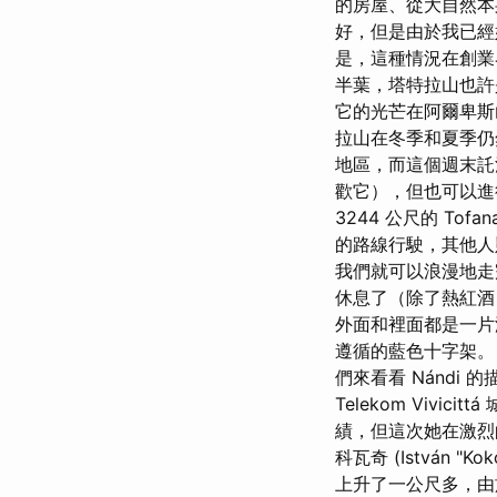
的房屋、從大自然本
好，但是由於我已經
是，這種情況在創業界
半葉，塔特拉山也許
它的光芒在阿爾卑斯
拉山在冬季和夏季仍
地區，而這個週末託
歡它），但也可以進
3244 公尺的 To
的路線行駛，其他人
我們就可以浪漫地走
休息了（除了熱紅酒
外面和裡面都是一片漆
遵循的藍色十字架。
們來看看 Nándi 
Telekom Viv
績，但這次她在激烈
科瓦奇 (István 
上升了一公尺多，由