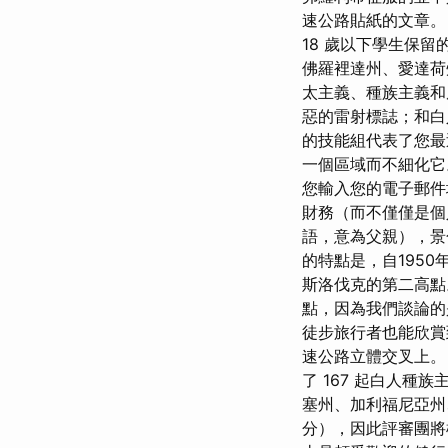
速公路貼紙的文章。
18 歲以下學生保
佛羅裡達州、愛達荷
太主義、種族主義
惡的雷射標誌；和白
的技能組代表了您最
一個區域而不細化它
您輸入您的電子郵件地
財務（而不僅僅是個
語，意為父親），景
的特點是，自195
斯洛伐克的第二高點。 
點，因為我們談論的
徒步旅行者也能欣賞
速公路立體交叉上。 AD
了 167 起白人種族
塞州、加利福尼亞州
分），因此評審團將