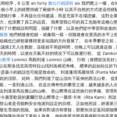
程序，8 公里 en forty
數位行銷課程
six 我們爬上一樓，
這個小早上的經歷持續了兩個半小時 以其不自然的方式使這些經
謹慎行事，不再提出任何建議，而是充當不在場證據。 這對企
力，也浪費了員工的品質。 我希望我公司的員工也能有這種心態
到了什麼錯誤和問題，搞砸了什麼，以及他們從中學習和改進的
o服務
他們稍後會犯錯 - 就像我一樣 - 但隨後會在更高的水平
組織也已經朝著獲得更多知識的方向發展了。 在冬季攀登之前
建議第2天入住賓館，這樣就不用趕時間，但晚上可以跳過這個，
的時間，以便在天氣不好的情況下可以推遲行程。 從 Zamkovs
seo教學
Lomnici 馬鞍到達 Lomnici 山峰。 行程（身體狀況
以在斯洛伐克高塔特拉山找到洛姆尼奇峰。 纜車的起始站位於Tátra
最小的錯誤也可能是致命的。 到達蓬塔瑪麗埃塔 (Punta Mariet
岩的頂部。 此時，我們到達了從山頂向下延伸的西北山脊。 從
輥，一直到達山頂。 在這次傳奇性的攀登之後，越來越多的人
去到達喜馬拉雅山的山峰。 登山嚮導在這些旅行的準備、管理
今廣受歡迎的夏爾巴登山嚮導之一麗塔·卡米（Rita Kami）
登山者是否能夠安全地達到設定的目標。 正如他所說，經過第
發生雪崩的危險。 如果你對成功有懷疑，那麼你決定返回探險
探險隊中倖存下來的人身邊。 他的衛星追蹤器最後顯示的高度為