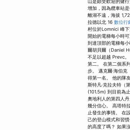
山是頗受歡迎的健行
增加，因為纜車站是
離湖不遠，海拔 1,7
拉德以北 16
數位行
村位於Lomnici
開始的電梯每小時可
到達頂部的電梯每小
爾胡貝爾（Daniel 
不足以超越 Prevc。
第二。 在第二個系列
步。 邁克爾·海伯克（M
得第一名。 他的隊友 Ph
斯特凡·克拉夫特（第 
(101.5m) 到
奧地利人的第四人丹
幾分信心。 高塔特
止發生的事情。 在
己的登山模式和習慣
的高度了嗎？ 如果