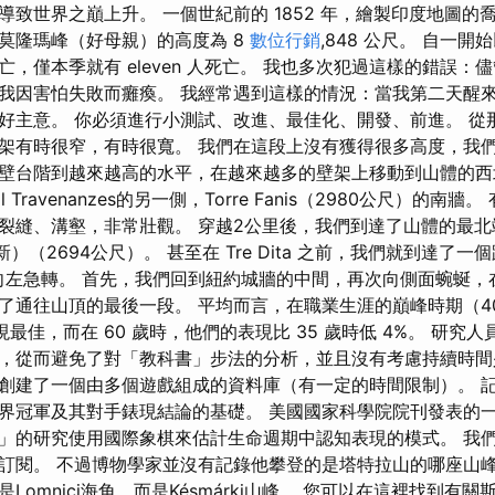
導致世界之巔上升。 一個世紀前的 1852 年，繪製印度地圖的
莫隆瑪峰（好母親）的高度為 8
數位行銷
,848 公尺。 自一開
，僅本季就有 eleven 人死亡。 我也多次犯過這樣的錯誤：
我因害怕失敗而癱瘓。 我經常遇到這樣的情況：當我第二天醒
好主意。 你必須進行小測試、改進、最佳化、開發、前進。 從
架有時很窄，有時很寬。 我們在這段上沒有獲得很多高度，我
壁台階到越來越高的水平，在越來越多的壁架上移動到山體的西北
Travenanzes的另一側，Torre Fanis（2980公尺）的南
裂縫、溝壑，非常壯觀。 穿越2公里後，我們到達了山體的最北端
（三新）（2694公尺）。 甚至在 Tre Dita 之前，我們就到達了
誌向左急轉。 首先，我們回到紐約城牆的中間，再次向側面蜿蜒
了通往山頂的最後一段。 平均而言，在職業生涯的巔峰時期（4
現最佳，而在 60 歲時，他們的表現比 35 歲時低 4%。 研究人
骰子，從而避免了對「教科書」步法的分析，並且沒有考慮持續時間
創建了一個由多個遊戲組成的資料庫（有一定的時間限制）。 記
界冠軍及其對手錶現結論的基礎。 美國國家科學院院刊發表的
」的研究使用國際象棋來估計生命週期中認知表現的模式。 我
訂閱。 不過博物學家並沒有記錄他攀登的是塔特拉山的哪座山
Lomnici海角，而是Késmárki山峰。 您可以在這裡找到有