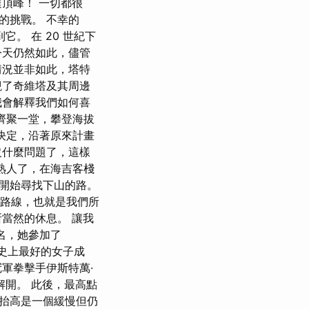
頂峰！ 一切都很
的挑戰。 不幸的
它。 在 20 世紀下
今天仍然如此，儘管
情況並非如此，塔特
觀了奇維塔及其周邊
我會解釋我們如何喜
人齊聚一堂，攀登海拔
做出決定，沿著原來計畫
沒什麼問題了，這樣
經是熟人了，在海吉客棧
開始尋找下山的路。
旅遊路線，也就是我們所
當然的休息。 讓我
第一名，她參加了
賽歷史上最好的女子成
軍拳擊手伊斯特萬·
從未解開。 此後，最高點
抬高是一個緩慢但仍