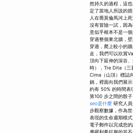
然持久的過程，這也
定了當地人所說的措
人在喬莫倫馬河上死亡
沒有冒險一試，因為
意似乎根本不是一個
穿過整個東北牆，壁
穿過，爬上較小的牆
走，我們可以欣賞Val 
頂向下延伸的深谷、
時），Tre Dita
Cima（山頂）標
鍋，裡面向我們展示
約有 50% 的時間表
第100 步之間的
seo是什麼
研究人員
步觀察數據，作為世
表現的生命週期模式
電子郵件以完成您的
弗羅利希征服的並不是