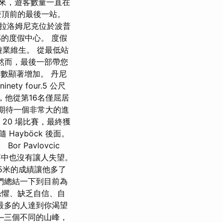
以來，遊客數量一直在
登頂前的最後一站。
 塔特拉洛姆尼克位於波普
的度假中心。 度假
旅遊業維生。 從最低站
 然而，最後一部帶您
步數顯著增加。 丹尼
ty four.5 公尺
m），他從第16名僅屈居
以期待一個非常大的進
後 20 場比賽，最終獲
 Hayböck 後面。
 Pavlovcic
列賽中也沒有讓人失望。
5米的成績讓他多了
們總結一下到目前為
恐懼、缺乏自信、自
最多的人達到你渴望
—三個不同的山峰，