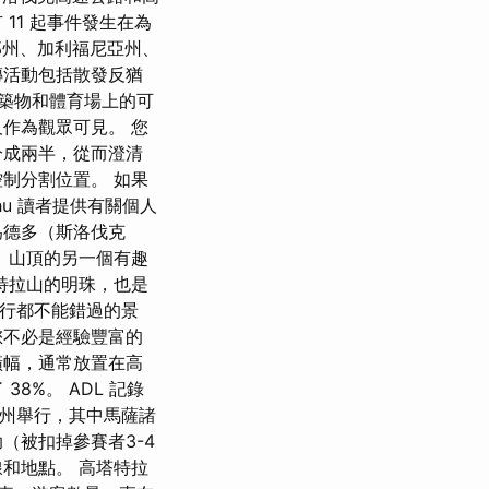
11 起事件發生在為
那州、加利福尼亞州、
傳活動包括散發反猶
建築物和體育場上的可
作為觀眾可見。 您
分成兩半，從而澄清
制分割位置。 如果
hu 讀者提供有關個人
為德多（斯洛伐克
 山頂的另一個有趣
特拉山的明珠，也是
山旅行都不能錯過的景
您不必是經驗豐富的
橫幅，通常放置在高
38%。 ADL 記錄
3 個州舉行，其中馬薩諸
（被扣掉參賽者3-4
和地點。 高塔特拉