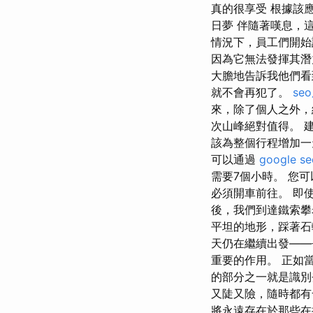
真的很享受 根據該應用
日夢 伴隨著嘆息，
情況下，員工們開始
因為它無法發揮其潛
大膽地告訴我他們看
就不會再犯了。
se
來，除了個人之外，
次山峰絕對值得。 
該為整個行程增加一天
可以通過
google 
需要7個小時。 您可
必須開車前往。 即使是
後，我們到達鐵索攀
平坦的地形，踩著石
天仍在繼續出發——
重要的作用。 正如當
的部分之一就是識別
又陡又險，隨時都有
將永遠存在於那些在