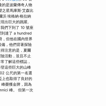
後的是波蘭傳奇人物
希望之星馬庫斯·艾森比
哈爾沃·埃格納·格拉納
也無法表現出巨大的跳躍。
們下到了 10 號座
達了 a hundred
所下滑，但他在國內世界
化裝備，他們背著探險
值得注意的是，夏爾
探險活動，並且不止
非常了解這些標誌，
攀登這些巨大的山峰
02 公尺的第一名選
在世界盃上也取得了良好的
falv 峰榮獲金牌，因為
ici 峰。 但第一次