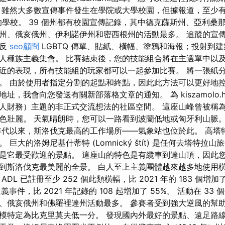
 雖然大多數宣傳事件發生在學院或大學校園，但據報道，至少有 
留的學校。 39 個州都有校園宣傳記錄，其中德克薩斯州、亞利桑
州、俄亥俄州、伊利諾伊州和密西根州的活動最多。 追蹤的宣
和反
seo顧問
LGBTQ 傳單、貼紙、橫幅、塗鴉和海報；投射到
人種族主義集會。 比賽結束後，您的技能組合將在主選單中以及
近的表現，所有技能組的玩家都可以一起參加比賽。 將一張紙
。 由於使用者指定分割的起點和終點，因此此方法可以更好地控
址，我會向您發送有關新部落格文章的通知。 為 kiszamolo.
人財務）主題的非正式交流想法的社區空間。 這座山峰曾被稱
色壯麗。 天氣晴朗時，您可以一路看到波蘭低地或匈牙利山脈。
0年代以來，斯洛伐克最高的工作場所——氣象站也位於此。 高塔
巨大的洛姆尼基什蒂特 (Lomnický štít) 是任何去塔特拉
是它最受歡迎的景點。 這座山的特色是有纜車到達山頂，因此
到斯洛伐克最美麗的全景。 白人至上主義團體越來越多地使用
L 已註冊至少 252 個此類橫幅，比 2021 年的 183 個增加了 
主義事件，比 2021 年記錄的 108 起增加了 55%。 活動在 3
、俄亥俄州和佛羅裡達州活動最多。 參賽者受到強大逆風的幫助
模特定為比克里莫夫低一分。 發現國內外最好的景點、遠足路線