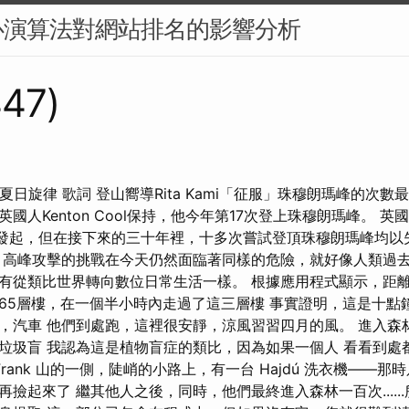
心演算法對網站排名的影響分析
447)
tban 夏日旋律 歌詞 登山嚮導Rita Kami「征服」珠穆朗瑪峰的次
國人Kenton Cool保持，他今年第17次登上珠穆朗瑪峰。 
1 年發起，但在接下來的三十年裡，十多次嘗試登頂珠穆朗瑪峰均
 高峰攻擊的挑戰在今天仍然面臨著同樣的危險，就好像人類過
有從類比世界轉向數位日常生活一樣。 根據應用程式顯示，距離為
65層樓，在一個半小時​​內走過了這三層樓 事實證明，這是十
，汽車 他們到處跑，這裡很安靜，涼風習習四月的風。 進入森
垃圾盲 我認為這是植物盲症的類比，因為如果一個人 看看到處
Frank 山的一側，陡峭的小路上，有一台 Hajdú 洗衣機——那
撿起來了 繼其他人之後，同時，他們最終進入森林一百次.....