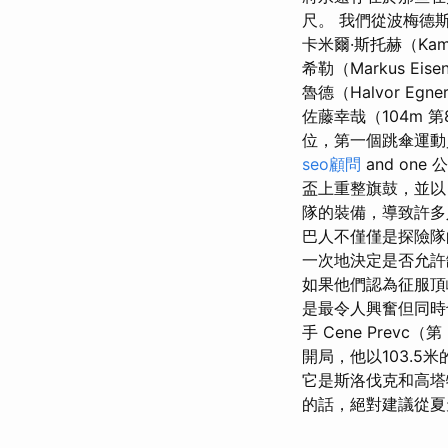
尺。 我們從波梅德
卡米爾·斯托赫（Ka
希勒（Markus Ei
魯德（Halvor Eg
佐藤幸哉（104m 
位，第一個跳傘運動員丹尼
seo顧問
and on
盃上重整旗鼓，並以 
隊的裝備，導致許多
巴人不僅僅是探險隊
一次地決定是否允許
如果他們認為征服頂
是最令人興奮但同時
手 Cene Prevc
開局，他以103.5
它是斯洛伐克和高塔特拉
的話，絕對建議從夏