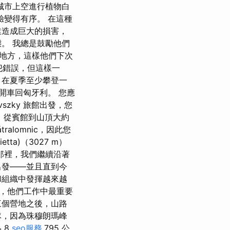
在城市上空進行植物白
驗變得有序。 在這種
業造成巨大的損害，
。 我總是鼓勵他們
地方，這樣他們下次
上犯錯誤，但這樣一
，在夏季至少攀登一
開車回匈牙利。 您應
zky 旅館出發，您
良好）從賓館到山頂大約
lomnic，因此您
ta)（3027 m）
那裡，我們繼續沿著
出發——並且直到今
和組織中發揮越來越
所說，他們工作中最重要
三個營地之後，山路
隊，因為珠穆朗瑪峰
 8
seo服務
,795 公