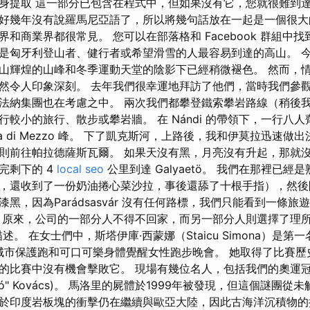
身提取 這一部分已包含在程式中，但如果沒有它，您就很難到達
好幾年沒有說羅馬尼亞語了，所以將幾句話放在一起是一個很大
和商業界都很常見。 您可以在部落格和 Facebook 群組中找到
是匈牙利登山者、健行者或希望滑雪的人最容易到達的高山。 
山輝煌的山峰和冬季運動天堂的陰影下已經稍微褪色。 然而，
然令人印象深刻。 去年我們很幸運地拜訪了他們，當時我們參
法納集團也在考慮之中。 兩次我們都攀登鐵索攀岩路線（稍後
行較小的旅行、散步或攀岩牆。 在 Nándi 的帶領下，一行八
fana di Mezzo 峰。 下了凱克斯河，上路後，我和伊莫拉迅速
則前往帕拉德薩斯瓦爾。 如果天沒有黑，月亮沒有升起，那就
完剩下的 4
local seo
公里到達 Galyaetö。 我們在那裡已
，還收到了一份奶油捲心菜沙拉，事後還舔了十根手指），然後
黑，因為Parádsasvár 沒有任何路標，我們只能看到一條
 原來，公司的一部分人不得不回家，而另一部分人則選擇了理所
的描述。 在女士們中，斯塔伊庫·西蒙娜（Staicu Simona）是
icittá 城市保護跑和可口可樂身體覺醒女性跑步晚會。 她取得了比
的比賽中沒有機會擊敗它。 現場有幾位名人，包括我們的奧運冠
"Kokó" Kovács)。 馬洛里的屍體於1999年被發現，但這個謎團
於印度岩板塊的衝擊仍在繼續與歐亞大陸，因此古海洋沉積物的