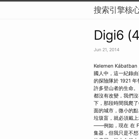
搜索引擎核
Digi6 (
Jun 21, 2014
Kelemen Kába
國人中，這一紀錄由英
的探險隊於 192
許多登山者的生命。
都沒有改變，我們沒
下，那段時間我爬了
面的城市，微小的點
垃圾盲，就必須戴上
——例如，現在 在 
集器，但我只是不想再