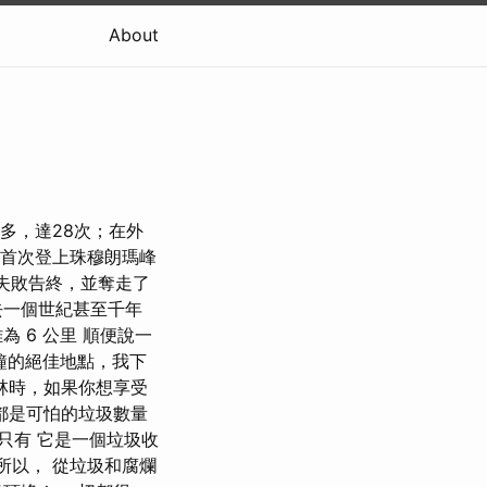
About
數最多，達28次；在外
英國首次登上珠穆朗瑪峰
以失敗告終，並奪走了
去一個世紀甚至千年
 6 公里 順便說一
點鐘的絕佳地點，我下
林時，如果你想享受
都是可怕的垃圾數量
時只有 它是一個垃圾收
.所以， 從垃圾和腐爛