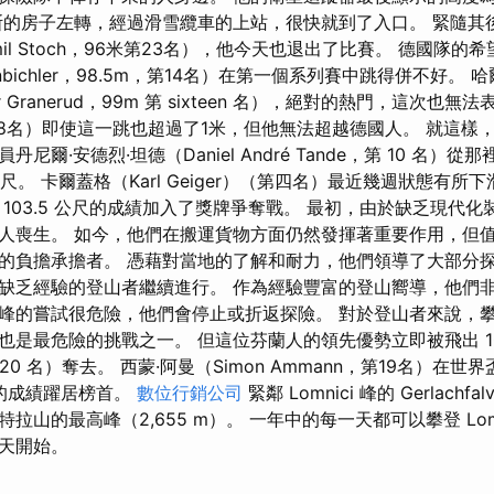
斯的房子左轉，經過滑雪纜車的上站，很快就到了入口。 緊隨其
mil Stoch，96米第23名），他今天也退出了比賽。 德國隊的
senbichler，98.5m，第14名）在第一個系列賽中跳得併不好。 
ner Granerud，99m 第 sixteen 名），絕對的熱門，這次
第8名）即使這一跳也超過了1米，但他無法超越德國人。 就這樣，我
爾·安德烈·坦德（Daniel André Tande，第 10 名）從那裡到
e 公尺。 卡爾蓋格（Karl Geiger）（第四名）最近幾週狀態有
103.5 公尺的成績加入了獎牌爭奪戰。 最初，由於缺乏現代
人喪生。 如今，他們在搬運貨物方面仍然發揮著重要作用，但
的負擔承擔者。 憑藉對當地的了解和耐力，他們領導了大部分
缺乏經驗的登山者繼續進行。 作為經驗豐富的登山嚮導，他們
峰的嘗試很危險，他們會停止或折返探險。 對於登山者來說，
也是最危險的挑戰之一。 但這位芬蘭人的領先優勢立即被飛出 1
（第 20 名）奪去。 西蒙·阿曼（Simon Ammann，第19名）
米的成績躍居榜首。
數位行銷公司
緊鄰 Lomnici 峰的 Gerlach
山的最高峰（​​2,655 m）。 一年中的每一天都可以攀登 Lomn
天開始。