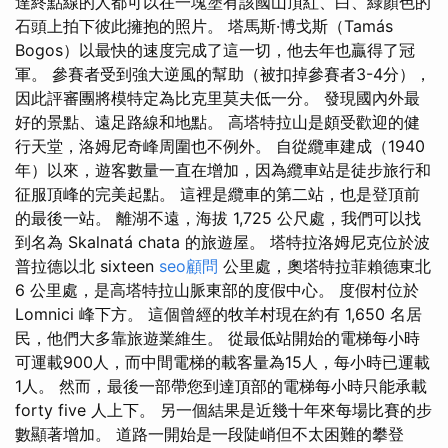
達終點線的人都可以在一塊塗有該國山頂紅、白、綠顏色的
石頭上拍下彼此擁抱的照片。 塔馬斯·博戈斯（Tamás
Bogos）以最快的速度完成了這一切，他去年也贏得了冠
軍。 參賽者受到強大逆風的幫助（被扣掉參賽者3-4分），
因此評審團將模特定為比克里莫夫低一分。 發現國內外最
好的景點、遠足路線和地點。 高塔特拉山是頗受歡迎的健
行天堂，洛姆尼奇峰周圍也不例外。 自從纜車建成（1940
年）以來，遊客數量一直在增加，因為纜車站是徒步旅行和
征服頂峰的完美起點。 這裡是纜車的第二站，也是登頂前
的最後一站。 離湖不遠，海拔 1,725 公尺處，我們可以找
到名為 Skalnatá chata 的旅遊屋。 塔特拉洛姆尼克位於波
普拉德以北 sixteen
seo顧問
公里處，奧塔特拉菲賴德東北
6 公里處，是高塔特拉山脈東部的度假中心。 度假村位於
Lomnici 峰下方。 這個曾經的牧羊村現在約有 1,650 名居
民，他們大多靠旅遊業維生。 從最低站開始的電梯每小時
可運載900人，而中間電梯的載客量為15人，每小時已運載
1人。 然而，最後一部帶您到達頂部的電梯每小時只能承載
forty five 人上下。 另一個結果是近幾十年來每場比賽的步
數顯著增加。 道路一開始是一段陡峭但不太困難的攀登