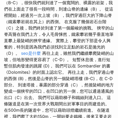
（B-C），很快我們就到達了一個寬闊的、裸露的岩架，我
們在上面走了很長一段時間，到達山脊的邊緣（B）。 從這
裡開始，經過另一次上坡（B），我們穿過巨大的下降山脊
（鐵索攀岩就在其上）的西側。 在克服了幾個岩石台階
（C）之後，我們終於到達了第一個嚴峻的挑戰。 狹窄的山
脊高聳在我們上方，令人毛骨悚然，鐵索攀岩幾乎垂直地筆
直攀上最陡峭的狹窄邊緣。 實際上，攀登的下部是令人興
奮的，特別是因為我們必須找到立足點的岩石是拋光的
（D）。
seo是什麼
再往上走，雖然我們繼續攀爬陡峭的山
坡，但地形變得更容易了（C-D）。 短暫休息後，進行短
暫但肌肉發達的跳躍 (D)， 我們可以在 Sombardier 的書
《Dolomites》的封面上認出它。 再往上走，我們穿過山脊
的西側 (B)，然後是山脊的另一個陡峭塔樓 (B-C)，在 C-D
部分。 到達塔後，暴露的部分穿過（C），然後陡峭的地方
變成一個狹窄的凹口，在凹口的另一側，您可以通過通風的
出口（C）出去。 我們可以藉助梯子和鐵絲到達入口。 這
條隧道是在第一次世界大戰期間出於軍事目的而建造的。
在500m長的隧道中，您可以藉助頭燈繼續前進。 在隧道
裡，我們爬了大約150m，一開始要走鐵梯，後來又要走岩