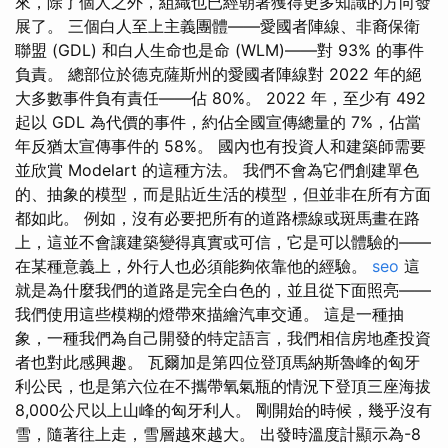
來，除了個人之外，組織也已經朝著獲得更多知識的方向發
展了。 三個白人至上主義團體——愛國者陣線、非裔保衛
聯盟 (GDL) 和白人生命也是命 (WLM)——對 93% 的事件
負責。 總部位於德克薩斯州的愛國者陣線對 2022 年的絕
大多數事件負有責任——佔 80%。 2022 年，至少有 492
起以 GDL 為代價的事件，約佔全國宣傳總量的 7%，佔當
年反猶太宣傳事件的 58%。 國內也有投資人和建築師需要
並欣賞 Modelart 的這種方法。 我們不會為它們創建單色
的、抽象的模型，而是貼近生活的模型，但並非在所有方面
都如此。 例如，沒有必要把所有的道路標線或斑馬畫在路
上，這並不會讓建築變得真實或可信，它是可以體驗的——
在某種意義上，外行人也必須能夠依靠他的經驗。
seo
這
就是為什麼我們的道路是完全白色的，並且從下面照亮——
我們使用這些模糊的燈帶來描繪汽車交通。 這是一種抽
象，一種我們為自己開發的特定語言，我們相信房地產投資
者也對此感興趣。 瓦爾加是第四位登頂馬納斯魯峰的匈牙
利公民，也是第六位在不攜帶氧氣瓶的情況下登頂三座海拔
8,000公尺以上山峰的匈牙利人。 剛開始的時候，幾乎沒有
雪，隨著往上走，雪層越來越大。 出發時溫度計顯示為-8