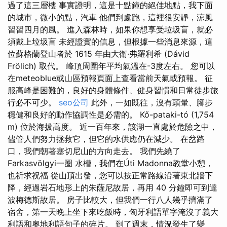
過了這三層樓 事實證明，這是十點鐘的絕佳地點，我下面
的城市，微小的點，汽車 他們到處跑，這裡很安靜，涼風
習習四月的風。 進入森林時，如果你想享受垃圾盲，就必
須戴上垃圾盲 未經證實的信息，但根據一些消息來源，這
位蘇格蘭登山者於 1615 年由大衛·弗羅利希 (Dávid
Frölich) 取代。 峰頂周圍年平均氣溫在-3度左右。 您可以
在meteoblue或山區預報頁面上查看當前天氣或預報。 征
服高峰是困難的，良好的身體條件、健身習慣和日常徒步旅
行必不可少。
seo公司
此外，一如既往，沒有頭暈、腳步
穩健和良好的動作協調性是必需的。 Kő-pataki-tó (1,754
m) 位於海拔高度。 近一百年來，該湖一直處於危險之中，
儘管人們努力拯救它，但它的水供應仍在減少。 在岔路
口，我們朝著塞切尼山的方向走去。 我們先繞了
Farkasvölgyi一圈 水槽，我們在Úti Madonna教堂小憩，
也祈求祝福 從山頂出發，您可以按正常路線沿著東北牆下
降，經過岩石地形上的朱薩尼故居，再用 40 分鐘即可到達
波梅德斯故居。 房子比較大，但我們一行八人幾乎擠滿了
宿舍，第一天晚上坐下來吃飯時，匈牙利語單字淹沒了義大
利語和奧地利語句子的碎片。 到了週末，情況發生了變