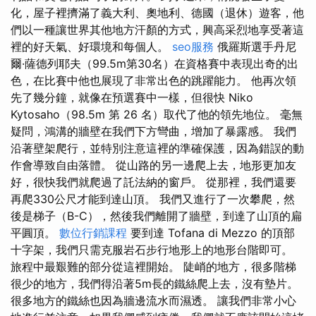
化，屋子裡擠滿了義大利、奧地利、德國（退休）遊客，他
們以一種讓世界其他地方汗顏的方式，興高采烈地享受著這
裡的好天氣、好環境和每個人。
seo服務
俄羅斯選手丹尼
爾·薩德列耶夫（99.5m第30名）在資格賽中表現出奇的出
色，在比賽中他也展現了非常出色的跳躍能力。 他再次領
先了幾分鐘，就像在預選賽中一樣，但很快 Niko
Kytosaho（98.5m 第 26 名）取代了他的領先地位。 毫無
疑問，鴻溝的牆壁在我們下方彎曲，增加了暴露感。 我們
沿著壁架爬行，並特別注意這裡的準確保護，因為錯誤的動
作會導致自由落體。 從山路的另一邊爬上去，地形更加友
好，很快我們就爬過了託法納的窗戶。 從那裡，我們還要
再爬330公尺才能到達山頂。 我們又進行了一次攀爬，然
後是梯子（B-C），然後我們離開了牆壁，到達了山頂的扁
平圓頂。
數位行銷課程
要到達 Tofana di Mezzo 的頂部
十字架，我們只需克服岩石步行地形上的地形台階即可。
旅程中最艱難的部分從這裡開始。 陡峭的地方，很多階梯
很少的地方，我們得沿著5m長的鐵絲爬上去，沒有墊片。
很多地方的鐵絲也因為牆邊流水而濕透。 讓我們非常小心