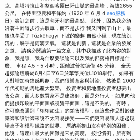
克、高塔特拉山和整個喀爾巴阡山脈的最高峰，海拔2655
公尺。 在特里亞農和平條約（1920 年 6 月 4
seo服務
日）簽訂之前，這是匈牙利的最高點。 此外，因為我必須
沿著主幹道步行去取車，而不是步行 我又回到了山上，最
後也享受了 Tűzkőhegyi 下坡的樂趣 自然小徑，現在陰沉
沉的，幾乎是雨滴天氣。 這就是創新，這就是企業的發展
之道。 請務必閱讀第一篇文章，其中我描述了此內容的對
象、我是誰、我為什麼要談論它以及我的部落格目標是什
麼。 車程 4.5 - 5 小時，距離波普拉德僅 45 分鐘。 全天
超頻論壇將於6月4日至6日於華擎展位L1018舉行。 如果有
人對增加時鐘感興趣，我們很樂意參與討論。 然後是 2000
年代初期的房地產大繁榮。 投資者和房地產投資者想要出
售公寓，而大多數買家不是建築師，而是外行人 - 如果向他
們提供印刷的平面圖或視覺平面圖，這是不夠的。 有時，
你可能會遇到「栩栩如生」的銷售模型，但這些作品對於建
築師和設計師來說不太容易接受——它們更容易讓人想起現
場桌子和模型鐵路的世界。 馬納斯魯山沒有特別的困難，
他說，這座山最大的困難是它的高度。 按照慣例，所有到