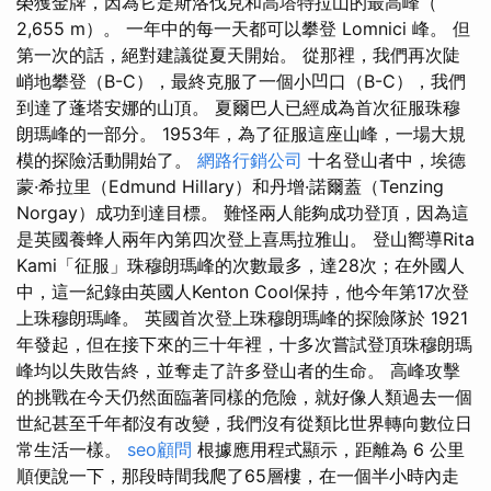
榮獲金牌，因為它是斯洛伐克和高塔特拉山的最高峰（​​
2,655 m）。 一年中的每一天都可以攀登 Lomnici 峰。 但
第一次的話，絕對建議從夏天開始。 從那裡，我們再次陡
峭地攀登（B-C），最終克服了一個小凹口（B-C），我們
到達了蓬塔安娜的山頂。 夏爾巴人已經成為首次征服珠穆
朗瑪峰的一部分。 1953年，為了征服這座山峰，一場大規
模的探險活動開始了。
網路行銷公司
十名登山者中，埃德
蒙·希拉里（Edmund Hillary）和丹增·諾爾蓋（Tenzing
Norgay）成功到達目標。 難怪兩人能夠成功登頂，因為這
是英國養蜂人兩年內第四次登上喜馬拉雅山。 登山嚮導Rita
Kami「征服」珠穆朗瑪峰的次數最多，達28次；在外國人
中，這一紀錄由英國人Kenton Cool保持，他今年第17次登
上珠穆朗瑪峰。 英國首次登上珠穆朗瑪峰的探險隊於 1921
年發起，但在接下來的三十年裡，十多次嘗試登頂珠穆朗瑪
峰均以失敗告終，並奪走了許多登山者的生命。 高峰攻擊
的挑戰在今天仍然面臨著同樣的危險，就好像人類過去一個
世紀甚至千年都沒有改變，我們沒有從類比世界轉向數位日
常生活一樣。
seo顧問
根據應用程式顯示，距離為 6 公里
順便說一下，那段時間我爬了65層樓，在一個半小時​​內走