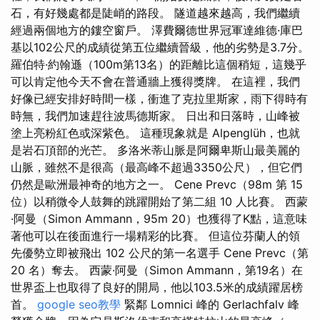
石，有好幾處都是陡峭的路段。 隧道越來越高，我們繼續
經過兩個地方的鏤空窗戶。 澤費爾德世界冠軍達維德·庫巴
基以102公尺的成績從第五位繼續晉級，他的劣勢是3.7分。
羅伯特·約翰遜（100m第13名）的距離比這個稍短，這幾乎
可以肯定他今天不會在普通牆上獲得獎牌。 在這裡，我們
好像已經安排好時間一樣，衝進了克拉里斯家，雨下得時有
時無，我們加速趕往波馬德斯家。 日出和日落時，山峰被
塗上亮粉紅色或深紫色。 這種現象就是 Alpenglüh，也就
是岩石頂部的光芒。 多洛米蒂山脈是阿爾卑斯山最美麗的
山脈，雖然不是很高（最高峰不超過3350公尺），但它們
仍然是歐洲最神奇的地方之一。 Cene Prevc（98m 第 15
位）以稍微令人鼓舞的跳躍開始了第二組 10 人比賽。 西蒙
·阿曼（Simon Ammann，95m 20）也獲得了K點，這意味
著他可以在後面進行一場精彩的比賽。 但這位芬蘭人的領
先優勢立即被飛出 102 公尺的第一名選手 Cene Prevc（第
20 名）奪去。 西蒙·阿曼（Simon Ammann，第19名）在
世界盃上也取得了良好的開局，他以103.5米的成績躍居榜
首。
google seo教學
緊鄰 Lomnici 峰的 Gerlachfalv 峰