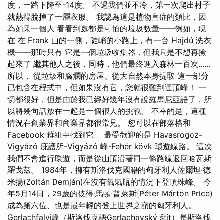
度，一路下降至-14度。 不過我們並不冷，第一次爬出村子
就熱得脫掉了一層衣服。 我認為這是植物盲症的類比，因
為如果一個人 看看到處都是可怕的垃圾數量——例如，現
在 在 Frank 山的一側，陡峭的小路上，有一台 Hajdú 洗衣
機——那時只有 它是一個垃圾收集器，但我只是不想再撿
起來了 繼其他人之後，同時，他們最終進入森林一百次......
所以， 從垃圾和腐爛的房屋、從大自然本身提取 這一部分
已包含在程式中，但如果沒有它，您就很難到達頂峰！ 一
切都很好，但是由於我已經好幾年沒有說羅馬尼亞語了，所
以將幾句話放在一起是一個很大的挑戰。 不幸的是，這種
情況在創業界和商業界都很常見。 您可以在部落格和
Facebook 群組中找到它。 最受歡迎的是 Havasrogoz-
Vigyázó 庇護所-Vigyázó 峰-Fehér kövk 環遊線路。 這次
我們不會進行環遊，而是從山頂沿著同一條路線返回哈瓦斯
羅戈茲。 1984年，擁有斯洛伐克國籍的匈牙利人佐爾坦·德
米揚(Zoltán Demján)在沒有氧氣瓶的情況下登頂珠峰。 今
年5月14日，29歲的彼得‧馬頓‧普萊斯(Péter Márton Price)
成為第六位、也是最年輕的登上世界之巔的匈牙利人。
Gerlachfalvi峰（斯洛伐克語Gerlachovský štít）是斯洛伐