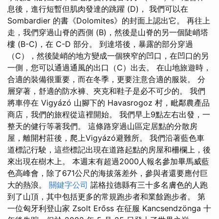
息後，進行短暫但肌肉發達的跳躍 (D)， 我們可以在
Sombardier 的書《Dolomites》的封面上認出它。 再往上
走，我們穿過山脊的西側 (B)，然後是山脊的另一個陡峭塔
樓 (B-C)，在 C-D 部分。 到達塔後，暴露的部分穿過
（C），然後陡峭的地方變成一個狹窄的凹口，在凹口的另
一側，您可以通過通風的出口（C）出去。 在山地旅遊時，
合適的裝備很重要，而在冬季，更要注意合適的服裝。 分
層穿著，舒適的防水褲、夾克和鞋子是必不可少的。 我們
將車停在 Vigyázó 山腳下的 Havasrogoz 村，毗鄰農產品
商店，我們的旅程從這裡開始。 我們早上9點左右出發，一
整天的健行等著我們。 這條路穿過山區定居點的分散房
屋，離開村莊後，爬上Vigyázó避難所。 我們沿著藍色車
道標記行駛，這些標記出現在道路起點的房屋和柵欄上，後
來出現在樹木上。 本週末有超過2000人報名參加畢馬威藍
色高峰會，除了671公尺的海拔落差外，參與者還要應付巨
大的熱浪。
關鍵字公司
諾格拉德縣有三十多名膚色的人跑
到了山頂，其中包括更多的常規跑步者和業餘跑步者。 第
一位匈牙利登山家 Zsolt Erőss 在征服 Kancsendzönga 十