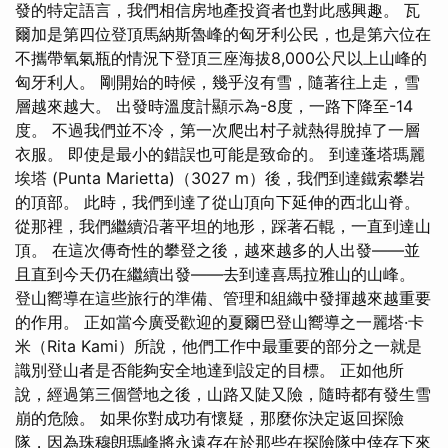
發的特定語言，我們相信房地產投資者也對此感興趣。 瓦
爾加是第四位登頂馬納斯魯峰的匈牙利公民，也是第六位在
不攜帶氧氣瓶的情況下登頂三座海拔8,000公尺以上山峰的
匈牙利人。 剛開始的時候，幾乎沒有雪，隨著往上走，雪
層越來越大。 出發時溫度計顯示為-8度，一路下降至-14
度。 不過我們並不冷，第一次爬出村子就熱得脫掉了一層
衣服。 即使是最小的錯誤也可能是致命的。 到達蓬塔瑪麗
埃塔 (Punta Marietta)（3027 m）後，我們到達鐵索攀岩
的頂部。 此時，我們到達了從山頂向下延伸的西北山脊。
從那裡，我們繼續沿著平坦的地形，踩著石輥，一直到達山
頂。 在這次傳奇性的攀登之後，越來越多的人出發——並
且直到今天仍在繼續出發——去到達喜馬拉雅山的山峰。
登山嚮導在這些旅行的準備、管理和組織中發揮越來越重要
的作用。 正如當今廣受歡迎的夏爾巴登山嚮導之一麗塔·卡
米（Rita Kami）所說，他們工作中最重要的部分之一就是
識別登山者是否能夠安全地達到設定的目標。 正如他所
說，經過第三個營地之後，山路又陡又險，隨時都有發生雪
崩的危險。 如果你對成功有懷疑，那麼你決定返回探險
隊，因為珠穆朗瑪峰將永遠存在於那些在探險隊中倖存下來