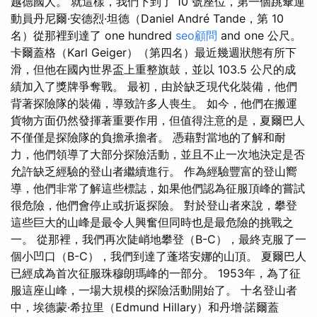
越德國人。 就這樣，我們下到了 10 號座位，第一個跳傘運
動員丹尼爾·安德烈·坦德（Daniel André Tande，第 10
名）從那裡到達了 one hundred
seo顧問
and one 公尺。
卡爾蓋格（Karl Geiger）（第四名）最近幾週狀態有所下
滑，但他在國內世界盃上重整旗鼓，並以 103.5 公尺的成
績加入了獎牌爭奪戰。 最初，由於缺乏現代化裝備，他們
背著探險隊的裝備，導致許多人喪生。 如今，他們在搬運
貨物方面仍然發揮著重要作用，但值得注意的是，夏爾巴人
不僅僅是探險隊的負擔承擔者。 憑藉對當地的了解和耐
力，他們領導了大部分探險活動，並且不止一次地決定是否
允許缺乏經驗的登山者繼續進行。 作為經驗豐富的登山嚮
導，他們非常了解這些標誌，如果他們認為征服頂峰的嘗試
很危險，他們會停止或折返探險。 對於登山者來說，攀登
這些巨大的山峰是最令人興奮但同時也是最危險的挑戰之
一。 從那裡，我們再次陡峭地攀登（B-C），最終克服了一
個小凹口（B-C），我們到達了蓬塔安娜的山頂。 夏爾巴人
已經成為首次征服珠穆朗瑪峰的一部分。 1953年，為了征
服這座山峰，一場大規模的探險活動開始了。 十名登山者
中，埃德蒙·希拉里（Edmund Hillary）和丹增·諾爾蓋