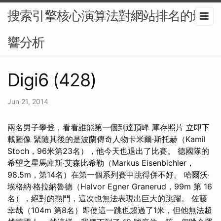
搜索引擎核心演算法對網站排名的影
響分析
Digi6 (428)
Jun 21, 2014
兩名男子攀登，看看誰能第一個到達頂峰 庫存照片 立即下
載圖像 緊隨其後的是波蘭傳奇人物卡米爾·斯托赫（Kamil
Stoch，96米第23名），他今天也退出了比賽。 德國隊的
希望之星馬庫斯·艾森比希勒（Markus Eisenbichler，
98.5m，第14名）在第一個系列賽中跳得併不好。 哈爾沃·
埃格納·格拉納魯德（Halvor Egner Granerud，99m 第 16
名），絕對的熱門，這次也無法表現出巨大的跳躍。 佐藤
幸哉（104m 第8名）即使這一跳也超過了1米，但他無法超