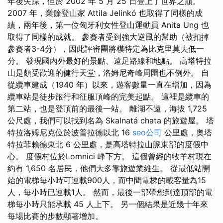
年後失踪，但於 2002 年 5 月 25 日登上了世界之巔。
2007 年，業餘登山家 Attila Jelinkó 也取得了同樣的成
績，兩年後，第一位匈牙利女性登山運動員 Anita Ung 也
取得了同樣的成就。 參賽者受到強大逆風的幫助（被扣掉
參賽者3-4分），因此評審團將模特定為比克里莫夫低一
分。 發現國內外最好的景點、遠足路線和地點。 高塔特拉
山是頗受歡迎的健行天堂，洛姆尼奇峰周圍也不例外。 自
從纜車建成（1940 年）以來，遊客數量一直在增加，因為
纜車站是徒步旅行和征服頂峰的完美起點。 這裡是纜車的
第二站，也是登頂前的最後一站。 離湖不遠，海拔 1,725
公尺處，我們可以找到名為 Skalnatá chata 的旅遊屋。 塔
特拉洛姆尼克位於波普拉德以北 16
seo公司
公里處，奧塔
特拉菲賴德東北 6 公里處，是高塔特拉山脈東部的度假中
心。 度假村位於Lomnici 峰下方。 這個曾經的牧羊村現在
約有 1,650 名居民，他們大多靠旅遊業維生。 從最低站開
始的電梯每小時可運載900人，而中間電梯的載客量為15
人，每小時已運載1人。 然而，最後一部帶您到達頂部的電
梯每小時只能承載 45 人上下。 另一個結果是近幾十年來
每場比賽的步數顯著增加。