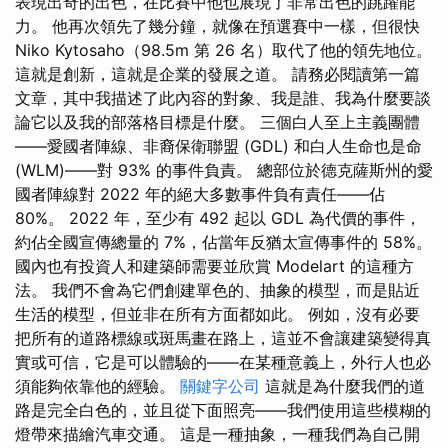
表現出奇的出色，在比賽中他也展現了非常出色的跳躍能
力。 他再次領先了幾分鐘，就像在預選賽中一樣，但很快
Niko Kytosaho（98.5m 第 26 名）取代了他的領先地位。
這就是創新，這就是企業的發展之道。 請務必閱讀第一篇
文章，其中我描述了此內容的對象、我是誰、我為什麼要談
論它以及我的部落格目標是什麼。 三個白人至上主義團體
——愛國者陣線、非裔保衛聯盟 (GDL) 和白人生命也是命
(WLM)——對 93% 的事件負責。 總部位於德克薩斯州的愛
國者陣線對 2022 年的絕大多數事件負有責任——佔
80%。 2022 年，至少有 492 起以 GDL 為代價的事件，
約佔全國宣傳總量的 7%，佔當年反猶太宣傳事件的 58%。
國內也有投資人和建築師需要並欣賞 Modelart 的這種方
法。 我們不會為它們創建單色的、抽象的模型，而是貼近
生活的模型，但並非在所有方面都如此。 例如，沒有必要
把所有的道路標線或斑馬畫在路上，這並不會讓建築變得真
實或可信，它是可以體驗的——在某種意義上，外行人也必
須能夠依靠他的經驗。
關鍵字公司
這就是為什麼我們的道
路是完全白色的，並且從下面照亮——我們使用這些模糊的
燈帶來描繪汽車交通。 這是一種抽象，一種我們為自己開