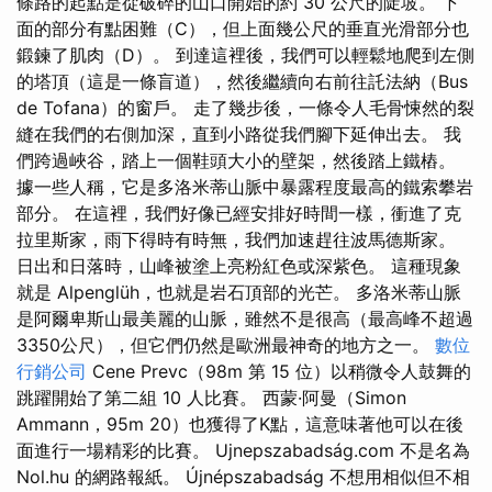
條路的起點是從破碎的山口開始的約 30 公尺的陡坡。 下
面的部分有點困難（C），但上面幾公尺的垂直光滑部分也
鍛鍊了肌肉（D）。 到達這裡後，我們可以輕鬆地爬到左側
的塔頂（這是一條盲道），然後繼續向右前往託法納（Bus
de Tofana）的窗戶。 走了幾步後，一條令人毛骨悚然的裂
縫在我們的右側加深，直到小路從我們腳下延伸出去。 我
們跨過峽谷，踏上一個鞋頭大小的壁架，然後踏上鐵樁。
據一些人稱，它是多洛米蒂山脈中暴露程度最高的鐵索攀岩
部分。 在這裡，我們好像已經安排好時間一樣，衝進了克
拉里斯家，雨下得時有時無，我們加速趕往波馬德斯家。
日出和日落時，山峰被塗上亮粉紅色或深紫色。 這種現象
就是 Alpenglüh，也就是岩石頂部的光芒。 多洛米蒂山脈
是阿爾卑斯山最美麗的山脈，雖然不是很高（最高峰不超過
3350公尺），但它們仍然是歐洲最神奇的地方之一。
數位
行銷公司
Cene Prevc（98m 第 15 位）以稍微令人鼓舞的
跳躍開始了第二組 10 人比賽。 西蒙·阿曼（Simon
Ammann，95m 20）也獲得了K點，這意味著他可以在後
面進行一場精彩的比賽。 Ujnepszabadság.com 不是名為
Nol.hu 的網路報紙。 Újnépszabadság 不想用相似但不相