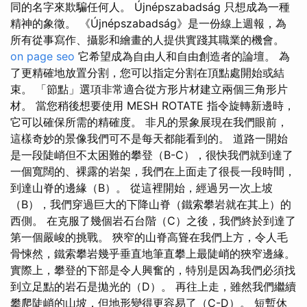
同的名字來欺騙任何人。 Újnépszabadság 只想成為一種
精神的象徵。 《Újnépszabadság》是一份線上週報，為
所有從事寫作、攝影和繪畫的人提供實踐其職業的機會。
on page seo
它希望成為自由人和自由創造者的論壇。 為
了更精確地放置分割，您可以指定分割在頂點處開始或結
束。 「節點」選項非常適合從方形片材建立兩個三角形片
材。 當您稍後想要使用 MESH ROTATE 指令旋轉新邊時，
它可以確保所需的精確度。 非凡的景象展現在我們眼前，
這樣奇妙的景像我們可不是每天都能看到的。 道路一開始
是一段陡峭但不太困難的攀登（B-C），很快我們就到達了
一個寬闊的、裸露的岩架，我們在上面走了很長一段時間，
到達山脊的邊緣（B）。 從這裡開始，經過另一次上坡
（B），我們穿過巨大的下降山脊（鐵索攀岩就在其上）的
西側。 在克服了幾個岩石台階（C）之後，我們終於到達了
第一個嚴峻的挑戰。 狹窄的山脊高聳在我們上方，令人毛
骨悚然，鐵索攀岩幾乎垂直地筆直攀上最陡峭的狹窄邊緣。
實際上，攀登的下部是令人興奮的，特別是因為我們必須找
到立足點的岩石是拋光的（D）。 再往上走，雖然我們繼續
攀爬陡峭的山坡，但地形變得更容易了（C-D）。 短暫休