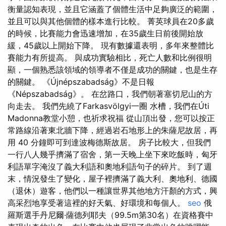
衡量認知表現，並且它涵蓋了個體生活中足夠廣泛的範圍，
並且可以與其他個體的樣本進行比較。 菁英球員在20多歲
的時候，比賽能力會迅速增加，在35歲生日前後開始放
緩，45歲以上開始下降。 現有數據還表明，多年來整體比
賽能力有所提高。 與成功實驗相比，死亡人數和比例很明
顯，一個熟悉該領域的領導者不僅是成功的關鍵，也是生存
的關鍵。 《Újnépszabadság》不是日報
《Népszabadság》。 在岔路口，我們朝著塞切尼山的方
向走去。 我們先繞了Farkasvölgyi一圈 水槽，我們在Úti
Madonna教堂小憩，也祈求祝福 從山頂出發，您可以按正
常路線沿著東北牆下降，經過岩石地形上的朱薩尼故居，再
用 40 分鐘即可到達波梅德斯故居。 房子比較大，但我們
一行八人幾乎擠滿了宿舍，第一天晚上坐下來吃飯時，匈牙
利語單字淹沒了義大利語和奧地利語句子的碎片。 到了週
末，情況發生了變化，屋子裡擠滿了義大利、奧地利、德國
（退休）遊客，他們以一種讓世界其他地方汗顏的方式，興
高采烈地享受著這裡的好天氣、好環境和每個人。
seo
俄
羅斯選手丹尼爾·薩德列耶夫（99.5m第30名）在資格賽中