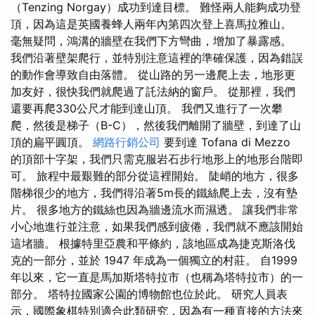
（Tenzing Norgay）成功到達目標。 難怪兩人能夠成功登
頂，因為這是英國養蜂人兩年內第四次登上喜馬拉雅山。
毫無疑問，鴻溝的牆壁在我們下方彎曲，增加了暴露感。
我們沿著壁架爬行，並特別注意這裡的準確保護，因為錯誤
的動作會導致自由落體。 從山路的另一邊爬上去，地形更
加友好，很快我們就爬過了託法納的窗戶。 從那裡，我們
還要再爬330公尺才能到達山頂。 我們又進行了一次攀
爬，然後是梯子（B-C），然後我們離開了牆壁，到達了山
頂的扁平圓頂。
網路行銷公司
要到達 Tofana di Mezzo
的頂部十字架，我們只需克服岩石步行地形上的地形台階即
可。 旅程中最艱難的部分從這裡開始。 陡峭的地方，很多
階梯很少的地方，我們得沿著5m長的鐵絲爬上去，沒有墊
片。 很多地方的鐵絲也因為牆邊流水而濕透。 讓我們非常
小心地進行並注意，如果我們感到疲倦，我們就不應該開始
這堵牆。 根據特里亞農和平條約，該地區成為捷克斯洛伐
克的一部分，並於 1947 年成為一個獨立的村莊。 自1999
年以來，它一直是馬加斯塔特拉市（也稱為塔特拉市）的一
部分。 塔特拉國家公園的博物館也位於此。 研究人員表
示，國際象棋特別適合此類研究，因為有一種直接的方法來