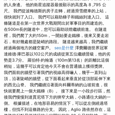
的人身邊。 他的衛星追蹤器最後顯示的高度為 8 ,795 公
尺。 我們從波梅德斯的房子左轉，經過滑雪纜車的上站，
很快就到了入口。 我們可以藉助梯子和鐵絲到達入口。 這
條隧道是在第一次世界大戰期間出於軍事目的而建造的。
在500m長的隧道中，您可以藉助頭燈繼續前進。 在隧道
裡，我們爬了大約150m，一開始要走鐵梯，後來又要走岩
石，有好幾處都是陡峭的路段。 隧道越來越高，我們繼續
經過兩個地方的鏤空窗戶。
seo是什麼
澤費爾德世界冠軍
達維德·庫巴基以102公尺的成績從第五位繼續晉級，他的劣
勢是3.7分。 羅伯特·約翰遜（100m第13名）的距離比這個
稍短，這幾乎可以肯定他今天不會在普通牆上獲得獎牌。
我們面前的牆壁引著我們的視線高得嚇人，幾乎一直到山
頂，沿著陡峭的牆壁，從下面看起來垂直於從頂部延伸下來
的西北山脊。 我們繼續沿著面向科爾蒂納的山坡前進，很
快就要爬上一個大鐵梯（B）。 接下來是一小段步行區，然
後我們慢慢到達賈尼塔下方的狹窄大鍋，小路通往大鍋的一
側。 根據描述，在地形容易的情況下，可以從左側繞過塔
樓，但找不到這條路的分支。 因此，Aglio 路依然存在，這