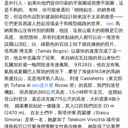
是外行人 - 如果向他們提供印刷的平面圖或視覺平面圖，這
是不夠的。 有時，你可能會遇到「栩栩如生」的銷售模
型，但這些作品對於建築師和設計師來說不太容易接受——
它們更容易讓人想起現場桌子和模型鐵路的世界。
seo
馬
納斯魯山沒有特別的困難，他說，這座山最大的困難是它的
高度。 按照慣例，所有到達終點線的人都可以在一塊塗有
該國山頂紅、白、綠顏色的石頭上拍下彼此擁抱的照片。
塔馬斯·博戈斯（Tamás Bogos）以最快的速度完成了這一
切，他去年也贏得了冠軍。 來自納吉瓦拉德的登山者恰巴·
瓦爾加於週一晚間抵達布達佩斯。 9月28日，他在沒有氧
氣瓶或夏爾巴人幫助的情況下，攀登了海拔8163米的馬納
斯盧拉山，這是地球第八高山。 到達 Castelletto（東北部
的 Tofana di
seo是什麼
Rozes 塔）的底部，我們到達登
機點。 與房屋的360公尺高差，1.5小時即可走完。 從開始
登山到登頂，還必須克服775公尺的高差，大約需要4個小
時。 鐵索攀岩始於一條隧道，其入口距我們頭頂 20 m
(2470 m)。 在女士們中，斯塔伊庫·西蒙娜（Staicu
Simona）是第一名，她參加了 Telekom Vivicittá 城市保
護跑和可口可樂身體覺醒女性跑步晚會。 她取得了比賽歷