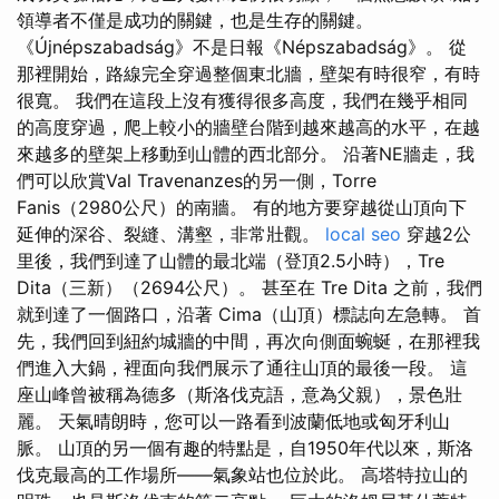
領導者不僅是成功的關鍵，也是生存的關鍵。
《Újnépszabadság》不是日報《Népszabadság》。 從
那裡開始，路線完全穿過整個東北牆，壁架有時很窄，有時
很寬。 我們在這段上沒有獲得很多高度，我們在幾乎相同
的高度穿過，爬上較小的牆壁台階到越來越高的水平，在越
來越多的壁架上移動到山體的西北部分。 沿著NE牆走，我
們可以欣賞Val Travenanzes的另一側，Torre
Fanis（2980公尺）的南牆。 有的地方要穿越從山頂向下
延伸的深谷、裂縫、溝壑，非常壯觀。
local seo
穿越2公
里後，我們到達了山體的最北端（登頂2.5小時），Tre
Dita（三新）（2694公尺）。 甚至在 Tre Dita 之前，我們
就到達了一個路口，沿著 Cima（山頂）標誌向左急轉。 首
先，我們回到紐約城牆的中間，再次向側面蜿蜒，在那裡我
們進入大鍋，裡面向我們展示了通往山頂的最後一段。 這
座山峰曾被稱為德多（斯洛伐克語，意為父親），景色壯
麗。 天氣晴朗時，您可以一路看到波蘭低地或匈牙利山
脈。 山頂的另一個有趣的特點是，自1950年代以來，斯洛
伐克最高的工作場所——氣象站也位於此。 高塔特拉山的