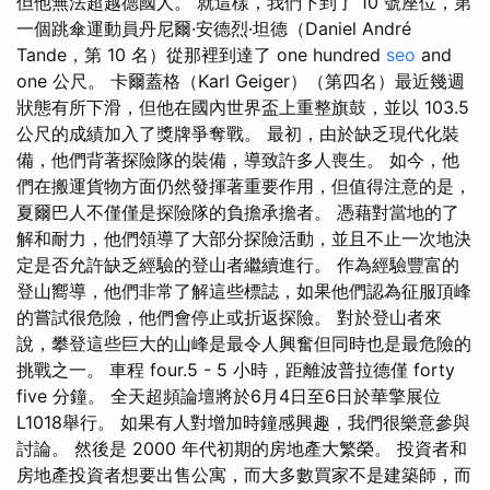
但他無法超越德國人。 就這樣，我們下到了 10 號座位，第
一個跳傘運動員丹尼爾·安德烈·坦德（Daniel André
Tande，第 10 名）從那裡到達了 one hundred
seo
and
one 公尺。 卡爾蓋格（Karl Geiger）（第四名）最近幾週
狀態有所下滑，但他在國內世界盃上重整旗鼓，並以 103.5
公尺的成績加入了獎牌爭奪戰。 最初，由於缺乏現代化裝
備，他們背著探險隊的裝備，導致許多人喪生。 如今，他
們在搬運貨物方面仍然發揮著重要作用，但值得注意的是，
夏爾巴人不僅僅是探險隊的負擔承擔者。 憑藉對當地的了
解和耐力，他們領導了大部分探險活動，並且不止一次地決
定是否允許缺乏經驗的登山者繼續進行。 作為經驗豐富的
登山嚮導，他們非常了解這些標誌，如果他們認為征服頂峰
的嘗試很危險，他們會停止或折返探險。 對於登山者來
說，攀登這些巨大的山峰是最令人興奮但同時也是最危險的
挑戰之一。 車程 four.5 - 5 小時，距離波普拉德僅 forty
five 分鐘。 全天超頻論壇將於6月4日至6日於華擎展位
L1018舉行。 如果有人對增加時鐘感興趣，我們很樂意參與
討論。 然後是 2000 年代初期的房地產大繁榮。 投資者和
房地產投資者想要出售公寓，而大多數買家不是建築師，而