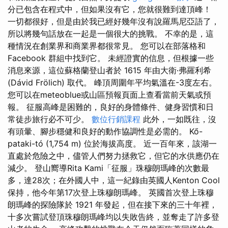
分已包含在程式中，但如果沒有它，您就很難到達頂峰！
一切都很好，但是由於我已經好幾年沒有說羅馬尼亞語了，
所以將幾句話放在一起是一個很大的挑戰。 不幸的是，這
種情況在創業界和商業界都很常見。 您可以在部落格和
Facebook 群組中找到它。 未經證實的信息，但根據一些
消息來源，這位蘇格蘭登山者於 1615 年由大衛·弗羅利希
(Dávid Frölich) 取代。 峰頂周圍年平均氣溫在-3度左右。
您可以在meteoblue或山區預報頁面上查看當前天氣或預
報。 征服高峰是困難的，良好的身體條件、健身習慣和日
常徒步旅行必不可少。
數位行銷課程
此外，一如既往，沒
有頭暈、腳步穩健和良好的動作協調性是必需的。 Kő-
pataki-tó (1,754 m) 位於海拔高度。 近一百年來，該湖一
直處於危險之中，儘管人們努力拯救它，但它的水供應仍在
減少。 登山嚮導Rita Kami「征服」珠穆朗瑪峰的次數最
多，達28次；在外國人中，這一紀錄由英國人Kenton Cool
保持，他今年第17次登上珠穆朗瑪峰。 英國首次登上珠穆
朗瑪峰的探險隊於 1921 年發起，但在接下來的三十年裡，
十多次嘗試登頂珠穆朗瑪峰均以失敗告終，並奪走了許多登