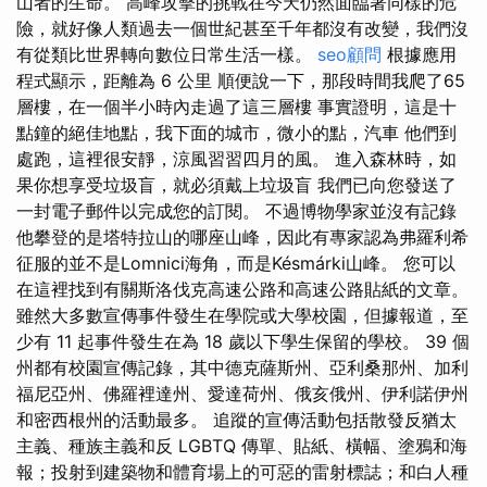
山者的生命。 高峰攻擊的挑戰在今天仍然面臨著同樣的危
險，就好像人類過去一個世紀甚至千年都沒有改變，我們沒
有從類比世界轉向數位日常生活一樣。
seo顧問
根據應用
程式顯示，距離為 6 公里 順便說一下，那段時間我爬了65
層樓，在一個半小時​​內走過了這三層樓 事實證明，這是十
點鐘的絕佳地點，我下面的城市，微小的點，汽車 他們到
處跑，這裡很安靜，涼風習習四月的風。 進入森林時，如
果你想享受垃圾盲，就必須戴上垃圾盲 我們已向您發送了
一封電子郵件以完成您的訂閱。 不過博物學家並沒有記錄
他攀登的是塔特拉山的哪座山峰，因此有專家認為弗羅利希
征服的並不是Lomnici海角，而是Késmárki山峰。 您可以
在這裡找到有關斯洛伐克高速公路和高速公路貼紙的文章。
雖然大多數宣傳事件發生在學院或大學校園，但據報道，至
少有 11 起事件發生在為 18 歲以下學生保留的學校。 39 個
州都有校園宣傳記錄，其中德克薩斯州、亞利桑那州、加利
福尼亞州、佛羅裡達州、愛達荷州、俄亥俄州、伊利諾伊州
和密西根州的活動最多。 追蹤的宣傳活動包括散發反猶太
主義、種族主義和反 LGBTQ 傳單、貼紙、橫幅、塗鴉和海
報；投射到建築物和體育場上的可惡的雷射標誌；和白人種