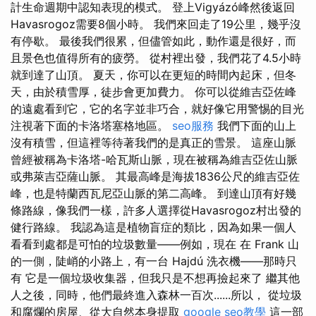
計生命週期中認知表現的模式。 登上Vigyázó峰然後返回
Havasrogoz需要8個小時。 我們來回走了19公里，幾乎沒
有停歇。 最後我們很累，但儘管如此，動作還是很好，而
且景色也值得所有的疲勞。 從村裡出發，我們花了4.5小時
就到達了山頂。 夏天，你可以在更短的時間內起床，但冬
天，由於積雪厚，徒步會更加費力。 你可以從維吉亞佐峰
的遠處看到它，它的名字並非巧合，就好像它用警惕的目光
注視著下面的卡洛塔塞格地區。
seo服務
我們下面的山上
沒有積雪，但這裡等待著我們的是真正的雪景。 這座山脈
曾經被稱為卡洛塔-哈瓦斯山脈，現在被稱為維吉亞佐山脈
或弗萊吉亞薩山脈。 其最高峰是海拔1836公尺的維吉亞佐
峰，也是特蘭西瓦尼亞山脈的第二高峰。 到達山頂有好幾
條路線，像我們一樣，許多人選擇從Havasrogoz村出發的
健行路線。 我認為這是植物盲症的類比，因為如果一個人
看看到處都是可怕的垃圾數量——例如，現在 在 Frank 山
的一側，陡峭的小路上，有一台 Hajdú 洗衣機——那時只
有 它是一個垃圾收集器，但我只是不想再撿起來了 繼其他
人之後，同時，他們最終進入森林一百次......所以， 從垃圾
和腐爛的房屋、從大自然本身提取
google seo教學
這一部