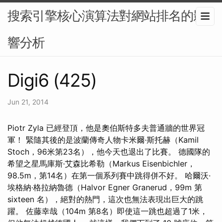
搜索引擎核心演算法對網站排名的影
響分析
Digi6 (425)
Jun 21, 2014
Piotr Zyla 已經登頂，他是奧伯斯特多夫普通牆的世界冠
軍！ 緊隨其後的是波蘭傳奇人物卡米爾·斯托赫（Kamil
Stoch，96米第23名），他今天也退出了比賽。 德國隊的
希望之星馬庫斯·艾森比希勒（Markus Eisenbichler，
98.5m，第14名）在第一個系列賽中跳得併不好。 哈爾沃·
埃格納·格拉納魯德（Halvor Egner Granerud，99m 第
sixteen 名），絕對的熱門，這次也無法表現出巨大的跳
躍。 佐藤幸哉（104m 第8名）即使這一跳也超過了1米，