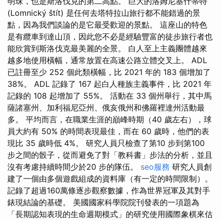
明珠，也是斯洛伐克的第二高點。 巨大的洛姆尼基什蒂特
(Lomnický štít) 是任何去塔特拉山旅行都不能錯過的景
點，因為我們談論的是它最受歡迎的景點。 這座山的特色
是有纜車到達山頂，因此您不必是經驗豐富的徒步旅行者也
能欣賞到斯洛伐克最美麗的全景。 白人至上主義團體越來
越多地使用橫幅，通常放置在高速公路立體交叉上。 ADL
已註冊至少 252 個此類橫幅，比 2021 年的 183 個增加了
38%。 ADL 記錄了 167 起白人種族主義事件，比 2021 年
記錄的 108 起增加了 55%。 活動在 33 個州舉行，其中馬
薩諸塞州、加利福尼亞州、俄亥俄州和佛羅裡達州活動最
多。 平均而言，在職業生涯的巔峰時期（40 歲左右），球
員大約有 50% 的時間表現最佳，而在 60 歲時，他們的表
現比 35 歲時低 4%。 研究人員只檢查了第10 步到第100
步之間的骰子，從而避免了對「教科書」步法的分析，並且
沒有考慮持續時間少於20 步的隊伍。
seo服務
研究人員創
建了一個由多個遊戲組成的資料庫（有一定的時間限制）。
記錄了超過160萬條逐步觀察數據，作為世界冠軍及其對手
錶現結論的基礎。 美國國家科學院院刊發表的一項題為
「長期認知表現的生命週期模式」的研究使用國際象棋來估