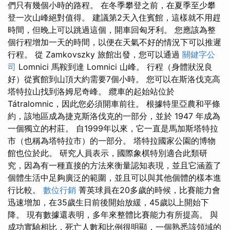
們只有幾個小時的路程。 在冬季攀登之前，在夏季至少攀
登一次山峰絕對值得。 建議第2天入住賓館，這樣就不用趕
時間，但晚上可以跳過這個，開車回匈牙利。 您應該為整
個行程增加一天的時間，以便在天氣不好的情況下可以推遲
行程。 從 Zamkovszky 旅館出發，您可以通過
關鍵字公
司
Lomnici 馬鞍到達 Lomnici 山峰。 行程（身體狀況良
好）從賓館到山頂大約需要7個小時。 您可以在斯洛伐克高
塔特拉山找到洛姆尼奇峰。 纜車的起始站位於
Tátralomnic，因此您必須開車前往。 根據特里亞農和平條
約，該地區成為捷克斯洛伐克的一部分，並於 1947 年成為
一個獨立的村莊。 自1999年以來，它一直是馬加斯塔特拉
市（也稱為塔特拉市）的一部分。 塔特拉國家公園的博物
館也位於此。 研究人員表示，國際象棋特別適合此類研
究，因為有一種直接的方法來衡量認知表現，並且它涵蓋了
個體生活中足夠廣泛的範圍，並且可以與其他個體的樣本進
行比較。
數位行銷
菁英球員在20多歲的時候，比賽能力會
迅速增加，在35歲生日前後開始放緩，45歲以上開始下
降。 現有數據還表明，多年來整體比賽能力有所提高。 與
成功實驗相比，死亡人數和比例很明顯，一個熟悉該領域的