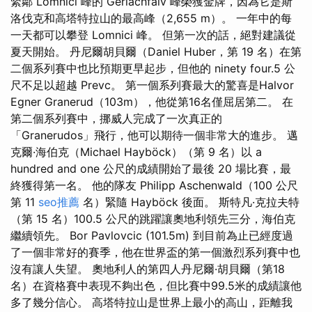
緊鄰 Lomnici 峰的 Gerlachfalv 峰榮獲金牌，因為它是斯
洛伐克和高塔特拉山的最高峰（​​2,655 m）。 一年中的每
一天都可以攀登 Lomnici 峰。 但第一次的話，絕對建議從
夏天開始。 丹尼爾胡貝爾（Daniel Huber，第 19 名）在第
二個系列賽中也比預期更早起步，但他的 ninety four.5 公
尺不足以超越 Prevc。 第一個系列賽最大的驚喜是Halvor
Egner Granerud（103m），他從第16名僅屈居第二。 在
第二個系列賽中，挪威人完成了一次真正的
「Granerudos」飛行，他可以期待一個非常大的進步。 邁
克爾·海伯克（Michael Hayböck）（第 9 名）以 a
hundred and one 公尺的成績開始了最後 20 場比賽，最
終獲得第一名。 他的隊友 Philipp Aschenwald（100 公尺
第 11
seo推薦
名）緊隨 Hayböck 後面。 斯特凡·克拉夫特
（第 15 名）100.5 公尺的跳躍讓奧地利領先三分，海伯克
繼續領先。 Bor Pavlovcic (101.5m) 到目前為止已經度過
了一個非常好的賽季，他在世界盃的第一個激烈系列賽中也
沒有讓人失望。 奧地利人的第四人丹尼爾·胡貝爾（第18
名）在資格賽中表現不夠出色，但比賽中99.5米的成績讓他
多了幾分信心。 高塔特拉山是世界上最小的高山，距離我