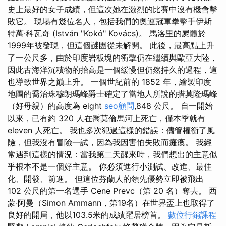
史上最好的女子成績，但這次她在激烈的比賽中沒有機會擊
敗它。 現場有幾位名人，包括我們的奧運冠軍拳擊手伊斯
特萬·科瓦奇 (István "Kokó" Kovács)。 馬洛里的屍體於
1999年被發現，但這個謎團從未解開。 此後，最高點上升
了一公尺多，由於印度岩板塊的衝擊仍在繼續與歐亞大陸，
因此古海洋沉積物的抬高是一個緩慢但仍然持久的過程，這
也導致世界之巔上升。 一個世紀前的 1852 年，繪製印度
地圖的喬治珠穆朗瑪峰爵士確定了當地人所說的措莫隆瑪峰
（好母親）的高度為 eight
seo顧問
,848 公尺。 自一開始
以來，已有約 320 人在喬莫倫馬河上死亡，僅本季就有
eleven 人死亡。 我也多次犯過這樣的錯誤：儘管權衡了風
險，但我沒有冒險一試，因為我因害怕失敗而癱瘓。 我經
常遇到這樣的情況：當我第二天醒來時，我們想出的主意似
乎根本不是一個好主意。 你必須進行小測試、改進、最佳
化、開發、前進。 但這位芬蘭人的領先優勢立即被飛出
102 公尺的第一名選手 Cene Prevc（第 20 名）奪去。 西
蒙·阿曼（Simon Ammann，第19名）在世界盃上也取得了
良好的開局，他以103.5米的成績躍居榜首。
數位行銷課程