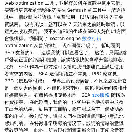
web optimization 工具，並解釋如何在實踐中使用它們。
要獲得更完整的體驗並沉浸在 Semrush 的工具中，請選擇
其中一個軟體包並選擇「免費試用」以訪問有限的 7 天免
費試用。 沒有風險；您可以在 7 天結束之前隨時取消，以
避免被收取費用。 我不知道PS的生成在SEO友好的url方面
會很糟糕。 我關閉了 search engine
數位行銷
optimization 友善的網址，現在圖像出現了。 暫時關閉
SEO 友善的 url，這樣我就可以查看它了。 然後，只需讓客
戶發表正面的評論和推薦，該網站很快就會攀升當地排名。
此外，SEO 作為一種方法可以幫助我們創建真正滿足使用
者需求的內容。 SEA 這個術語並不常見，PPC 較常見。
PPC（按點擊付費），即專注於付費廣告，不同之處在於它
是一個更大的類別，不僅包括東南亞，還包括展示網路和社
群媒體廣告。 在盎格魯撒克遜地區，SEA
seo服務
簡稱為
付費搜尋。 在此期間，我們的一位客戶在本地搜尋中取得
了出色的結果。 結果不言而喻，您可能成為下一個成功故
事的作者。 換句話說，這是人們在聽到這個詞時無意識地
感知到的。 在特徵非常明顯的情況下，該詞的情緒潛意識
意義更強烈。 此外，所有現代瀏覽器都會阻止更多惡意類