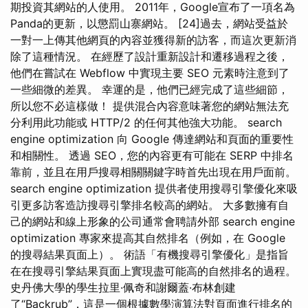
期投資其網站的人使用。 2011年，Google宣布了一項名為
Panda的更新，以懲罰山寨網站。 [24]過去，網站受益於
一對一上傳其他網頁的內容並獲得新的訪客，而這次更新消
除了這種情況。 在經歷了設計重新設計和遷移過程之後，
他們在嘗試在 Webflow 中實現主要 SEO 元素時注意到了
一些細微的差異。 幸運的是，他們已經完成了這些細節，
所以您不必這樣做！ 提供混合內容意味著您的網站無法充
分利用此功能或 HTTP/2 的任何其他強大功能。 search
engine optimization 向 Google 傳達網站和頁面的重要性
和相關性。 透過 SEO，您的內容更有可能在 SERP 中排名
靠前，並且在用戶搜尋相關關鍵字時首先出現在用戶面前。
search engine optimization 提供者使用搜尋引擎優化來吸
引更多訪客造訪搜尋引擎排名較高的網站。 大多數擁有自
己的網站和線上形象的公司通常會聘請外部 search engine
optimization 專家來提高其自然排名（例如，在 Google
的搜尋結果頁面上）。 術語「有機搜尋引擎優化」是指旨
在在搜尋引擎結果頁面上實現盡可能高的自然排名的過程。
史丹佛大學的學生拉里·佩奇和謝爾蓋·布林創建
了“Backrub”，這是一個根據數學演算法對頁面進行排名的