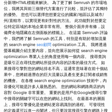
分新增HTML標籤來解決。 為了更了解 Semrush 的市場地
位，我將其與前三個替代方案進行了比較，並評估了其獨特
的優勢。 您也可以選擇您想要定位的國家/地區以及城市/
州/直轄市，以實現更有針對性的方法。 此功能對於想要定
位特定區域的本地企業非常有用。 整個介面井井有條，設
備齊全地隱藏在左側面板的標籤上。 在這篇 Semrush 評論
中，我們將了解 Semrush 的工具，特別是有助於增加流量
的 search engine
seo顧問
optimization 工具。 我將透過
螢幕截圖介紹主要內容，並向您展示如何從 search engine
optimization 專業人士的角度使用每一個內容。 搜尋查詢
是吸引正在尋找您網站所提供內容的訪客的最佳方式。 如
果搜尋引擎對您的網站排名不高，這通常意味著在前十個結
果中，您將錯過潛在的巨大流量以及產生更多訂閱者或銷售
的機會。 在各種 search engine optimization 技術中，內
容優化可能是許多人最熟悉的。 您的網站和網路商店的內
容對 Google 非常重要。 重要的是用戶在Google搜尋引擎
中搜尋的關鍵字可以在您的網站上找到。 在最基本的層面
上，搜尋引擎優化是使網站更容易識別的過程。 可發現性
的定義還可以進一步闡述，但只要說當搜尋引擎在網路上搜