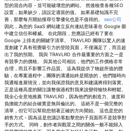
型的混合內容 - 並可能破壞您的網站。 然後檢查各種SEO
設置，如果缺少，請設定適當的值。 如果基礎知識不完
善，那麼每月開始搜尋引擎優化也是不值得的。
seo公司
因此，為您的 SaaS 網站建立反向連結意味著在 Google 眼
中建立信任和權威。 在此階段，您應該已經有了要在
Google 上排名的關鍵字清單。 TRAVLRD 團隊以驚人的速
度創建了具有視覺吸引力的登陸頁面，不僅滿足了，而且超
出了我的預期。 我與 TRAVLRD 合作最重要的方面之一是
有競爭力的價格。 與其他公司相比，他們的工作價格非常
合理，而且不影響工作品質。 這為我提供了物超所值的體
驗，在專案過程中，團隊的溝通始終是開放的，他們隨時向
我通報進展情況，並向我保證我的意見和建議將得到落實。
正是這種高度的關注讓整個過程對我來說變得愉快和輕鬆。
我全心全意地推薦 TRAVLRD，因為他們的創造力、速度和
負擔能力的結合確實是無與倫比的。 這絕不是一個完整的
清單，但它可以幫助您朝著正確的方向開始。 這也是您的
銷售方式 - 因為這是您讓訪客點擊您的子頁面而不是競爭對
手的方式。 同時，創作者與觀眾之間的關係一般不能歸入