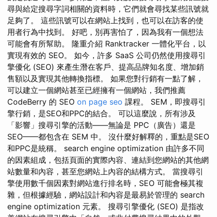
尋與給定搜尋字詞相關的資料時，它們就會尋找某些訊號就
足夠了。 這些訊號可以在網站上找到，也可以在訪客的使
用者行為中找到。 好吧，別再害怕了，因為我有一個想法
可能會有所幫助。 隆重介紹 Ranktracker 一體化平台，以
實現有效的 SEO。 如今，許多 SaaS 公司仍然使用搜尋引
擎優化 (SEO) 來產生潛在客戶、提高品牌知名度、增加銷
售額以及實現其他轉換指標。 如果您對行銷有一點了解，
可以建立一個網站甚至已經擁有一個網站，我們推薦
CodeBerry 的 SEO
on page seo
課程。 SEM，即搜尋引
擎行銷，是SEO和PPC的結合。 可以這麼說，所有涉及
「影響」搜尋引擎的活動——無論是 PPC（廣告）還是
SEO——都包含在 SEM 中。 沒什麼好解釋的，重點是SEO
和PPC是統稱。 search engine optimization 由許多不同
的因素組成，包括頁面的實際內容、連結到您網站的其他網
站數量和內容，甚至您網站上內容的結構方式。 當搜尋引
擎使用數千個因素對網站進行排名時，SEO 可能會極其複
雜，但根據經驗，網站設計和內容是最易於管理的 search
engine optimization 元素。 搜尋引擎優化 (SEO) 是指改