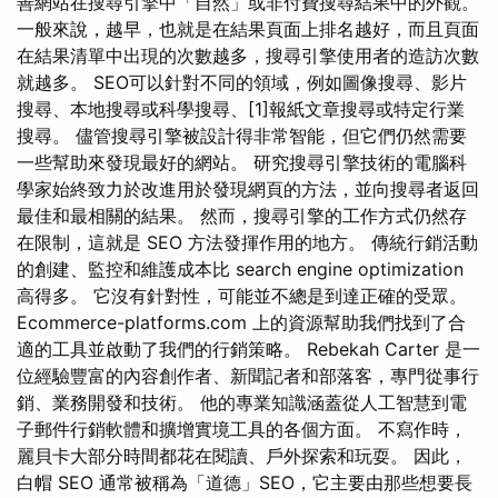
善網站在搜尋引擎中「自然」或非付費搜尋結果中的外觀。
一般來說，越早，也就是在結果頁面上排名越好，而且頁面
在結果清單中出現的次數越多，搜尋引擎使用者的造訪次數
就越多。 SEO可以針對不同的領域，例如圖像搜尋、影片
搜尋、本地搜尋或科學搜尋、[1]報紙文章搜尋或特定行業
搜尋。 儘管搜尋引擎被設計得非常智能，但它們仍然需要
一些幫助來發現最好的網站。 研究搜尋引擎技術的電腦科
學家始終致力於改進用於發現網頁的方法，並向搜尋者返回
最佳和最相關的結果。 然而，搜尋引擎的工作方式仍然存
在限制，這就是 SEO 方法發揮作用的地方。 傳統行銷活動
的創建、監控和維護成本比 search engine optimization
高得多。 它沒有針對性，可能並不總是到達正確的受眾。
Ecommerce-platforms.com 上的資源幫助我們找到了合
適的工具並啟動了我們的行銷策略。 Rebekah Carter 是一
位經驗豐富的內容創作者、新聞記者和部落客，專門從事行
銷、業務開發和技術。 他的專業知識涵蓋從人工智慧到電
子郵件行銷軟體和擴增實境工具的各個方面。 不寫作時，
麗貝卡大部分時間都花在閱讀、戶外探索和玩耍。 因此，
白帽 SEO 通常被稱為「道德」SEO，它主要由那些想要長