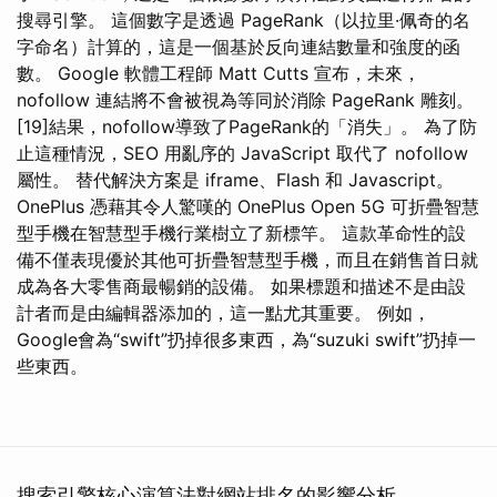
搜尋引擎。 這個數字是透過 PageRank（以拉里·佩奇的名
字命名）計算的，這是一個基於反向連結數量和強度的函
數。 Google 軟體工程師 Matt Cutts 宣布，未來，
nofollow 連結將不會被視為等同於消除 PageRank 雕刻。
[19]結果，nofollow導致了PageRank的「消失」。 為了防
止這種情況，SEO 用亂序的 JavaScript 取代了 nofollow
屬性。 替代解決方案是 iframe、Flash 和 Javascript。
OnePlus 憑藉其令人驚嘆的 OnePlus Open 5G 可折疊智慧
型手機在智慧型手機行業樹立了新標竿。 這款革命性的設
備不僅表現優於其他可折疊智慧型手機，而且在銷售首日就
成為各大零售商最暢銷的設備。 如果標題和描述不是由設
計者而是由編輯器添加的，這一點尤其重要。 例如，
Google會為“swift”扔掉很多東西，為“suzuki swift”扔掉一
些東西。
搜索引擎核心演算法對網站排名的影響分析