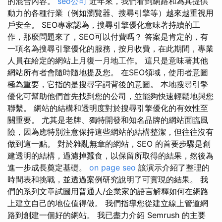
的混合內容。
seo公司
近年來，我們看到網路和為其提供
動力的各種行業（例如瀏覽器、搜尋引擎等）越來越重視用
戶安全。 SEO專家認為，搜尋引擎優化意味著持續的工
作，那麼問題來了，SEO可以付費嗎？ 答案是肯定的，有
一項名為搜尋引擎優化的服務，按月收費，在此期間，專業
人員在給定的網站上月復一月地工作。 這只是意味著其他
網站所有者會隨時隨地提及您。 在SEO領域，使用者意圖
極為重要，它指的是搜尋字詞背後的意圖。 本地搜尋引擎
優化可幫助他們首先找到您的公司，並能夠快速輕鬆地與您
聯繫。 網站的結構和透明度對於搜尋引擎優化的有效性至
關重要。 尤其是老牌、獨特開發和知名品牌的網站面臨風
險，因為應特別注意保持這些網站的結構整潔，但往往沒有
做到這一點。 對於雜亂無章的網站，SEO 的首要步驟是創
建透明的結構，過濾掉蠶食，以保留所取得的結果，然後為
進一步成長奠定基礎。
on page seo
該演示介紹了整理的
時間表和挑戰，並透過案例研究說明了可實現的結果。 我
們的系列文章試圖用普通人/企業家的語言解釋如何在網路
上建立自己的地位值得做。 我們指導您從建立線上管道網
路到創建一個好的網站。 我已盡力介紹 Semrush 的主要