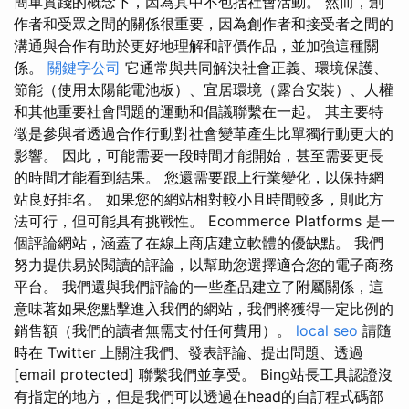
簡單實踐的概念下，因為其中不包括社會活動。 然而，創
作者和受眾之間的關係很重要，因為創作者和接受者之間的
溝通與合作有助於更好地理解和評價作品，並加強這種關
係。
關鍵字公司
它通常與共同解決社會正義、環境保護、
節能（使用太陽能電池板）、宜居環境（露台安裝）、人權
和其他重要社會問題的運動和倡議聯繫在一起。 其主要特
徵是參與者透過合作行動對社會變革產生比單獨行動更大的
影響。 因此，可能需要一段時間才能開始，甚至需要更長
的時間才能看到結果。 您還需要跟上行業變化，以保持網
站良好排名。 如果您的網站相對較小且時間較多，則此方
法可行，但可能具有挑戰性。 Ecommerce Platforms 是一
個評論網站，涵蓋了在線上商店建立軟體的優缺點。 我們
努力提供易於閱讀的評論，以幫助您選擇適合您的電子商務
平台。 我們還與我們評論的一些產品建立了附屬關係，這
意味著如果您點擊進入我們的網站，我們將獲得一定比例的
銷售額（我們的讀者無需支付任何費用）。
local seo
請隨
時在 Twitter 上關注我們、發表評論、提出問題、透過
[email protected] 聯繫我們並享受。 Bing站長工具認證沒
有指定的地方，但是我們可以透過在head的自訂程式碼部