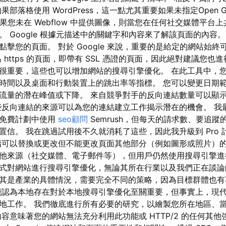
部落格使用 WordPress，這一點尤其重要如果未指定Open G
如果您未在 Webflow 中提供圖像，則當您在任何社交媒體平台
 Google 根據元描述中的關鍵字和內容來了解該頁面的內容
擊您的頁面。 對於 Google 來說，重要的是給定的網站始
 https 的頁面，即帶有 SSL 憑證的頁面，因此絕對建議您也
很重要，這些也可以增加網站的搜尋引擎優化。 在此工具中，
時間以及桌面和行動裝置上的跳出率等指標。 您可以變更日期
流量的潛在峰值或下降。 來自競爭對手的反向連結數量可以顯
些反向連結的來源可以為您的連結建立工作揭示潛在的機會。 我
的免費計劃中使用
seo顧問
Semrush，但每天的請求數、要追
信。 我在跳過試用後不久就消耗了這些，因此我升級到 Pro 計
指可以替換或更改但不能更改頁面其他部分（例如圖形或照片）的
他來源（社交媒體、電子郵件等），但用戶仍然使用搜尋引擎進
式對網站進行搜尋引擎優化，無論其所在行業以及我們正在談論
其是產業的具體情況，需要完全不同的策略，因為目標群體也
認為本地存在對於本地搜尋引擎優化至關重要，但事實上，現
地工作。 我們徹底進行所有必要的研究，以繪製您所在地區、
容意味著您的網站無法充分利用此功能或 HTTP/2 的任何其他強大