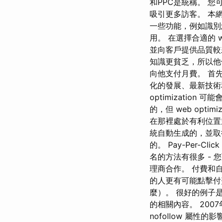
和PPC是統稱。 
吸引更多訪客。 本網
一些功能，例如識別
用。 在選擇合適的 w
並向客戶提供品質較
知識更貧乏，所以他們
向他支付月費。 首
化的發展、最​​新技
optimizatio
的，但 web opt
在那裡處於有利位置並
統自動生成的，並取
的。 Pay-Per
名的方法有很多 - 您可
理商合作。 付費和
的人更有可能點擊付
麼）。 很好的例子
的相關內容。 2007年
nofollow 屬性的