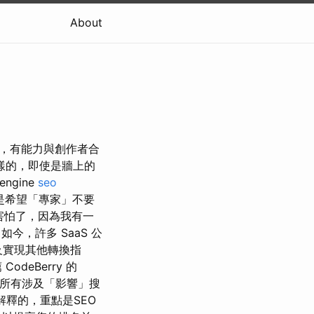
About
的同時，有能力與創作者合
樣的，即使是牆上的
gine
seo
還是希望「專家」不要
再害怕了，因為我有一
如今，許多 SaaS 公
及實現其他轉換指
eBerry 的
，所有涉及「影響」搜
解釋的，重點是SEO