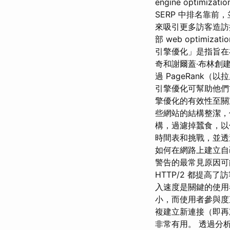
engine optim
SERP 中排名靠前
來吸引更多訪客造訪
部 web optim
引擎優化」是指旨在
奇和謝爾蓋·布林創建
過 PageRank
引擎優化可幫助他們
擎優化的有效性至關
些網站的結構整潔，
構，過濾掉蠶食，以
時間表和挑戰，並透
如何在網路上建立自
警告的最常見原因可
HTTP/2 都提高
入速度是關鍵的使
小，而使用者參與度
複建立新連接（即再
非常有用。 透過分