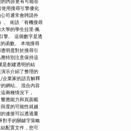
EO，您的內容更有可能在
供者使用搜尋引擎優化
的公司通常會聘請外
面上）。 術語「有機搜尋
大學的學生拉里·佩
尋引擎。 這個數字是透
度的函數。 本地搜尋
和透明度對於搜尋引
為應特別注意保持這
驟是創建透明的結
演示介紹了整理的
/企業家的語言解釋
的網站。 混合內容
在這兩種情況下，
明，響應能力和頁面載
參與度的可能性就越
同的連接可以透過重
競爭對手的關鍵字策略
連結配置文件，您可