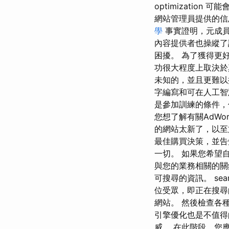
optimizati
網站管理員提供的信
學
事實證明，元成員
內容提供者也操縱了許
困擾。 為了獲得更
功很大程度上取決於
未知的，並且更難以操
字編寫和可在人工智慧幫助
是參加訓練的條件
您想了解有關AdWo
的網站太新了，以至於
最佳購買決策，並告
一切。 如果您希望
與您的業務相關的關
可搜尋的資訊。 searc
位受眾，即正在搜尋
網站。 然後檢查各
引擎優化也是不值得的
威。 在此階段，您應