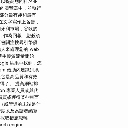
上以提高您的排名並
在您的瀏覽器中，並執行
部分最有趣和最有
都會在文字寫作上吝嗇，
匈牙利市場，谷歌的
頁面，作為回報，您必須
不會關注搜尋引擎優
人來處理您的 web
策略產生優質流量開始
ogle 結果中找到，您
am 借助內建識別系
保它是高品質和有效
值得了。 提高網站排
ation 專業人員或與代
購買或獲得某些東西
（或管道的末端是什
行度以及為讀者編寫
宣布已採取措施減輕
 engine