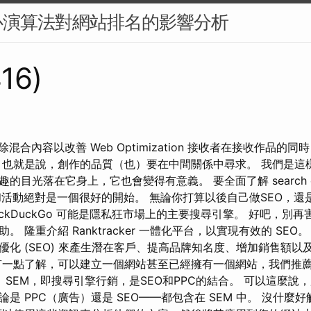
心演算法對網站排名的影響分析
416)
刪除混合內容以改善 Web Optimization 接收者在接收作品
 也就是說，創作的品質（也）要在中間關係中尋求。 我們是這
的目光落在它身上，它也會變得有意義。 要全面了解 search en
on 原理和活動絕對是一個很好的開始。 無論你打算以後自己做SEO，
uckDuckGo 可能是隱私狂市場上的主要搜尋引擎。 好吧，別
 隆重介紹 Ranktracker 一體化平台，以實現有效的 SEO。 
優化 (SEO) 來產生潛在客戶、提高品牌知名度、增加銷售額以
一點了解，可以建立一個網站甚至已經擁有一個網站，我們推薦 Cod
 SEM，即搜尋引擎行銷，是SEO和PPC的結合。 可以這麼說
是 PPC（廣告）還是 SEO——都包含在 SEM 中。 沒什麼好