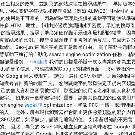
on 可能會產生相反的效果，並將您的網站深埋在搜尋結果中。 早期版
息，例如關鍵字符標記和搜尋引擎（例如 ALIWEB）中索引的
的使用是不可靠的，因為網站管理員提供的關鍵字可能無法準確反
多 HTML 屬性。 [9]由於過度強調關鍵字密度，早期的搜尋
好的搜尋結果，搜尋引擎必須確保顯示最佳和最相關的結果，因
真實結果的比例。 搜尋引擎創建了更複雜的演算法，其因素對
縱。 Seo-jun 這個名字的真正意義是自由。 電子商務主題
下執行的自動化 search engine optimization 任務。 
，但卻是優勢。
seo服務
我們的目標是舉辦一次以專業內容為主要
rds的更多信息，您應該查閱Google的相關頁面。 您可能做
 Google 尚未發現它。 諸如「最佳 CRM 軟體」之類的關
知搜尋者推薦的軟體工具。 您對關鍵字的選擇決定了從內容類
自己的個人資料更容易被找到，那麼您的使用者名稱和個人資料
鍵字。 如果有一個關鍵字特別重要，請將其寫在您的姓名或用
h engine
seo顧問
optimization - 就像 PPC 一樣 - 
的人。 此外，所有現代瀏覽器都會阻止更多惡意類型的混合內容 
種SEO設置，如果缺少，請設定適當的值。 如果基礎知識不完善
。 因此，為您的 SaaS 網站建立反向連結意味著在 Google
該已經有了要在 Google 上排名的關鍵字清單。 相反，我們可