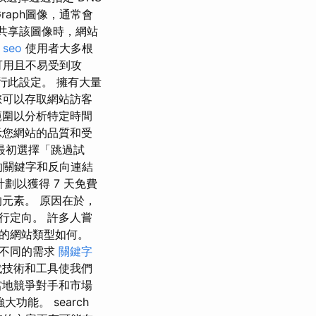
raph圖像，通常會
上共享該圖像時，網站
。
seo
使用者大多根
終可用且不易受到攻
進行此設定。 擁有大量
您可以存取網站訪客
範圍以分析特定時間
示您網站的品質和受
最初選擇「跳過試
蹤的關鍵字和反向連結
劃以獲得 7 天免費
元素。 原因在於，
行定向。 許多人嘗
的網站類型如何。
有不同的需求
關鍵字
代技術和工具使我們
當地競爭對手和市場
功能。 search