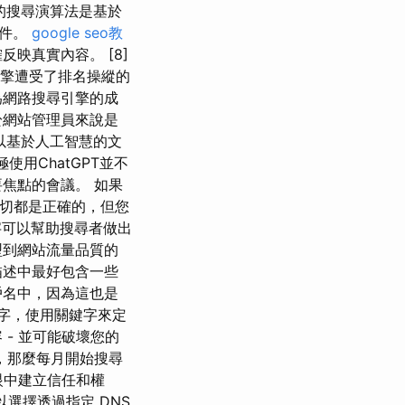
本的搜尋演算法是基於
文件。
google seo教
映真實內容。 [8]
引擎遭受了排名操縱的
為網路搜尋引擎的成
於網站管理員來說是
輔以基於人工智慧的文
積極使用ChatGPT並不
焦點的會議。 如果
的一切都是正確的，但您
鍵字可以幫助搜尋者做出
型到網站流量品質的
描述中最好包含一些
戶名中，因為這也是
處理關鍵字，使用關鍵字來定
- 並可能破壞您的
，那麼每月開始搜尋
 眼中建立信任和權
以選擇透過指定 DNS