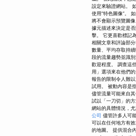
設定來驗證網站。 如果
使用“特色圖像”。 
將不會顯示預覽圖像。
據元描述來決定是否點
擊。 它更喜歡標記為
相關文章和評論部分
數量、平均存取持續
段的流量趨勢並識別
歡迎程度。 調查這
用」選項來在他們
報告的限制令人難以置
試用。 被動內容是
儘管流量可能來自其
試以「一刀切」的方
網站的具體情況，尤
公司
儘管許多人可能
可以在任何地方有效
的地圖。 提供混合內