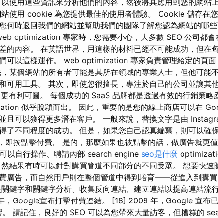
您可以使用這些資訊來分析他們的內容，然後將其應用到您的網站
站使用 cookie 為您提供最佳的使用者體驗。 Cookie 儲存
您何時返回我們的網站並幫助我們的團隊了解您認為網站的哪些
eb optimization 專家時，您需要小心，大多數 SEO 公司
差的內容。 在英語世界，用這樣的材料已經不可能成功，但在
可以這樣運作。 web optimization 專家負責管理給定的
先，某個網站的所有者可能是其所在領域的專業人士，但他可能
術和可用工具。 其次，即使您很擅長，專注於自己的公司並讓其他
n 可能會更有利可圖。 每個成功的 SaaS 品牌都是透過有效的行銷
imization 似乎脫穎而出。 因此，重要的是您的線上商店可以在 Go
且可以獲得更多潛在客戶。 一般來說，替換文字是由 Instagr
得了不同程度的成功。 但是，如果您自己認真編寫，則可以確
-Click，即按點擊付費。 是的，那麼如果也被點擊的話，做廣告就更
以自行操作、聘請內部 search engine
seo是什麼
optimiz
自然結果有時可以針對購買管道不同部分的不同受眾。 想要快速
費廣告，而自然用戶則在整個管道中得到培育——從進入到購買
是關鍵字和關鍵字分析、收集反向連結、建立連結以提高連結流
，Google宣布打擊付費連結。 [18] 2009 年，Google 
影響。 請記住，良好的 SEO 可以為您帶來大量訪客，但糟糕的 search