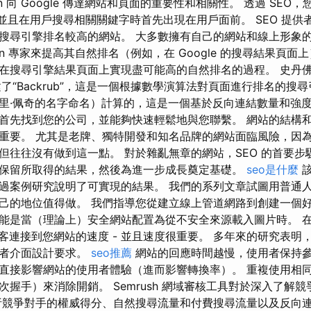
ization 向 Google 傳達網站和頁面的重要性和相關性。 透過 S
，並且在用戶搜尋相關關鍵字時首先出現在用戶面前。 SEO 提
搜尋引擎排名較高的網站。 大多數擁有自己的網站和線上形象
ization 專家來提高其自然排名（例如，在 Google 的搜尋結果頁
在搜尋引擎結果頁面上實現盡可能高的自然排名的過程。 史丹佛
了“Backrub”，這是一個根據數學演算法對頁面進行排名的搜
（以拉里·佩奇的名字命名）計算的，這是一個基於反向連結數量和強
首先找到您的公司，並能夠快速輕鬆地與您聯繫。 網站的結構
重要。 尤其是老牌、獨特開發和知名品牌的網站面臨風險，因
但往往沒有做到這一點。 對於雜亂無章的網站，SEO 的首要步
保留所取得的結果，然後為進一步成長奠定基礎。
seo是什麼
該
過案例研究說明了可實現的結果。 我們的系列文章試圖用普通人
己的地位值得做。 我們指導您從建立線上管道網路到創建一個好
能是當（理論上）安全網站配置為從不安全來源載入圖片時。 
了訪客連接到您網站的速度 - 並且速度很重要。 多年來的研究表
用者介面設計要求。
seo推薦
網站的回應時間越慢，使用者保持
直接影響網站的使用者體驗（進而影響轉換率）。 重複使用相
次握手）來消除開銷。 Semrush 網域審核工具對於深入了解
析競爭對手的權威得分、自然搜尋流量和付費搜尋流量以及反向