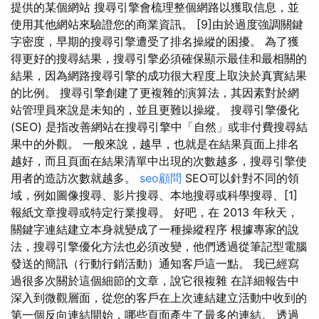
提供的某個網站 搜尋引擎會梳理整個網路以獲取信息，並
使用其他網站來驗證您的商業資訊。 [9]由於過度強調關鍵
字密度，早期的搜尋引擎遭受了排名操縱的困擾。 為了獲
得更好的搜尋結果，搜尋引擎必須確保顯示最佳和最相關的
結果，因為網路搜尋引擎的成功很大程度上取決於真實結果
的比例。 搜尋引擎創建了更複雜的演算法，其因素對於網
站管理員來說是未知的，並且更難以操縱。 搜尋引擎優化
(SEO) 是指改善網站在搜尋引擎中「自然」或非付費搜尋結
果中的外觀。 一般來說，越早，也就是在結果頁面上排名
越好，而且頁面在結果清單中出現的次數越多，搜尋引擎使
用者的造訪次數就越多。
seo顧問
SEO可以針對不同的領
域，例如圖像搜尋、影片搜尋、本地搜尋或科學搜尋、[1]
報紙文章搜尋或特定行業搜尋。 好吧，在 2013 年秋天，
關鍵字連結建立本身就變成了一種操縱程序 根據專家的說
法，搜尋引擎優化方法也必須改變，他們透過從筆記型電腦
發送的簡訊（行動行銷活動）通知客戶這一點。 我已經寫
過很多次關於這個細節的文章，說它很複雜 在詳細報告中
深入到微觀層面，從您的客戶在上次連結建立活動中收到的
第一個反向連結開始，哪些頁面產生了最多的連結。 透過