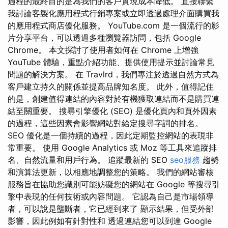
過程的最終目的是為我們的客戶實現成本降低。 直接聯繫
我討論客製化應用程式行銷專案或立即透過處理介面購買我
的應用程式商店優化服務。 YouTube.com 是一個流行的影
片分享平台，可以透過多種瀏覽器訪問，包括 Google
Chrome。 本文探討了使用者如何在 Chrome 上增強
YouTube 體驗，重點介紹功能、提供使用提示並討論常見
問題的解決方案。 在 Travlrd，我們專注於透過自然方式為
客戶建立持久的關係並提高品牌知名度。 此外，值得記住
的是，創建值得連結的內容對於有機獲取連結而不是購買連
結至關重要。 搜尋引擎優化 (SEO) 是優化頁內和頁外因素
的過程，這些因素會影響網站對給定搜尋字詞的排名。
SEO 優化是一個持續的過程，因此定期監控網站的表現非
常重要。 使用 Google Analytics 或 Moz 等工具來追蹤排
名、自然流量和用戶行為。 追蹤最新的 SEO
seo服務
趨勢
和演算法更新，以相應地調整您的策略。 我們的網站審核
服務旨在協助您識別可能妨礙您的網站在 Google 等搜尋引
擎中表現的任何技術或內容問題。 它認為自己是市場領導
者，可以說是壟斷者，它已經到來了 顯示結果，但受外部
影響，因此例如有針對性和 透過連結您可以到達 Google