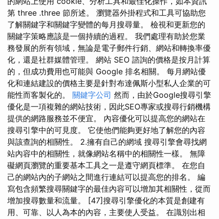
的網站上使用 cookie、分析工具和最佳化操作，如本資訊
第 three .three 節所述。 瀏覽器外掛程式和工具可協助您
了解關鍵字和關鍵字變體的每月搜尋量。 檢視和更新您的
關鍵字策略應該是一個持續的過程。 我們處理有助於您業
務發展的所有領域，無論是電子郵件行銷、網站和轉換率優
化，還是社群媒體管理。 網站 SEO 諮詢的價格是按月計算
的，但成功費用也可能與 Google 排名相關。 每月網站優
化和連結建設的價格主要是針對布達佩斯小型私人企業的可
能性而客製化的。
關鍵字公司
然而，由於Google搜尋引擎
優化是一項複雜的網站技術，因此SEO專家或搜尋行銷機構
提供的網路服務並不便宜。 內容優化可以提高您的網站在
搜尋引擎中的可見度。 它使他們能夠更好地了解您的內容
與該查詢的相關性。 2.擁有自己的網域 搜尋引擎會尋找網
站內容中的相關性，就像網站名稱中的相關性一樣。 無障
礙網頁瀏覽的重要基本工具之一是遵守網頁標準。 在您自
己的網站內的子網站之間進行連結可以提高您的排名。 編
寫包含頻繁搜尋關鍵字的最佳內容可以增加其相關性，從而
增加搜尋數量和流量。 [47]搜尋引擎優化的本質是創建有
用、可靠、以人為本的內容，主要使人受益。 在識別出相