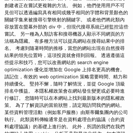
創建者正在嘗試更複雜的方法。 例如，他們使用用戶不可
見但可以透過編寫具有相同或幾乎相同的字體和背景顏色的
關鍵字集來被搜尋引擎映射的關鍵字。 或者他們將此類內
容放置在螢幕外部的 div 中，但現代搜尋系統已經監控這些
嘗試。 另一種為人類訪客和搜尋機器人顯示不同網頁的方
法稱為隱藏。 有多種方法可以提高網站在搜尋結果中的排
名。 考慮到隨著時間的推移，當您的網站出現在自然搜尋
結果的領先位置時，這項投資就會得到回報。 透過遵循這
些提示和技巧，您可以改善網站的 search engine
optimization 優化並增加在 Google 上排名更高的機會。
請記住，有效的 web optimization 策略需要時間、精力和
持續優化。 堅持不懈，隨時了解情況，並從 Google 頂級
排名中獲益。 本隱私權政策會在網站發生變更或必要時進
行修訂。 您隨時可以在本網站上找到最新版本的隱私權政
策。 為了了解資訊的當前狀態，請定期訪問我們的網站。
某些資料管理活動（例如客戶服務）由斯蒂爾集團內的公司
執行。 此類資料傳輸通常是在資料處理合約協議（合約資
料處理協議）的基礎上進行的。 此外，所謂的我們在我們