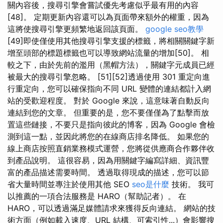
關內容後，搜尋引擎會嘗試優先考慮似乎最有用的內容
[48]。 定期更新內容還可以為頁面帶來額外的權重，因為
這將使搜尋引擎更頻繁地返回該頁面。
google seo教學
[49]即使僅使用其他搜尋引擎支援的標籤，將相關關鍵字新
增至頭部的標題標籤也可以導致網站流量的增加[50]。 相
較之下，由於先前的濫用（黑帽方法），關鍵字元成員已經
被最大的搜尋引擎忽略。 [51][52]透過使用 301 重定向進
行重定向，您可以確保指向不同 URL 變體的連結都計入網
站的受歡迎程度。 對於 Google 來說，這意味著自動反向
連結到您的文章。 但重要的是，您不要僅僅為了點擊而放
置這些鏈接，不要只是指向彼此的博客，因為 Google 會檢
測到這一點，並因此將您的在線商店排名降低。 如果您的
線上商店按照直銷業務模式運營，您將從供應商合作夥伴收
到產品說明。 這很容易，因為用關鍵字編寫詳細、資訊豐
富的產品描述需要時間。 透過取得現成的描述，您可以節
省大量時間並專注於使用其他 SEO
seo是什麼
技術。 我可
以推薦的一項合法服務是 HARO（幫助記者）。 在
HARO，可以透過滿足媒體請求來獲得反向連結。 網站的技
術方面（例如載入速度、URL 結構、可索引性...）會影響搜