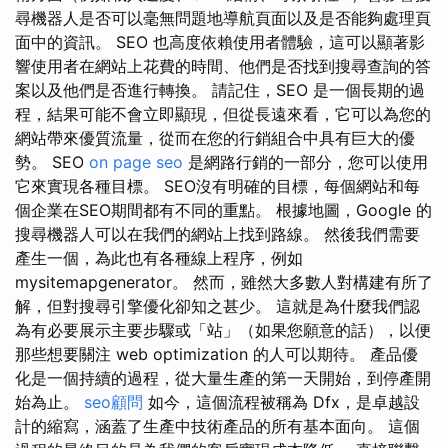
尋機器人是否可以毫無問題地導航頁面以及是否能夠處理頁
面中的資訊。 SEO 也高度依賴使用者體驗，這可以顯著影
響使用者在網站上花費的時間、他們是否找到搜尋查詢的答
案以及他們是否進行轉換。 請記住，SEO 是一個長期的過
程，結果可能不會立即顯現，但從長遠來看，它可以為您的
網站帶來優質流量，從而在您的行銷組合中具有巨大的優
勢。 SEO
on page seo
是網路行銷的一部分，您可以使用
它來實現各種目標。 SEO沒有明確的目標，每個網站和每
個企業在SEO期間都有不同的重點。 根據地圖，Google 的
搜尋機器人可以在我們的網站上找到路線。 然後我們需要
產生一個，為此也有各種線上程序，例如
mysitemapgenerator。 然而，雖然大多數人對構建有所了
解，但對搜尋引擎優化卻知之甚少。 這就是為什麼我們認
為有必要展示主要步驟或「站」（如果您願意的話），以便
那些想要關注 web optimization 的人可以期待。 產品優
化是一個持續的過程，從大量生產的第一天開始，到停產開
始為止。
seo顧問
如今，這個流程被稱為 Dfx，是卓越設
計的縮寫，涵蓋了生產中技術產品的所有基本面向。 這個