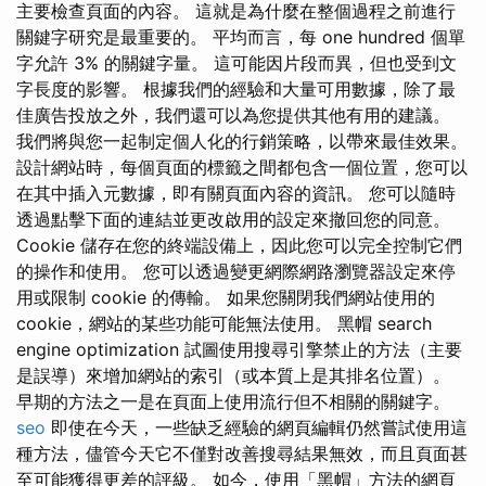
主要檢查頁面的內容。 這就是為什麼在整個過程之前進行
關鍵字研究是最重要的。 平均而言，每 one hundred 個單
字允許 3% 的關鍵字量。 這可能因片段而異，但也受到文
字長度的影響。 根據我們的經驗和大量可用數據，除了最
佳廣告投放之外，我們還可以為您提供其他有用的建議。
我們將與您一起制定個人化的行銷策略，以帶來最佳效果。
設計網站時，每個頁面的標籤之間都包含一個位置，您可以
在其中插入元數據，即有關頁面內容的資訊。 您可以隨時
透過點擊下面的連結並更改啟用的設定來撤回您的同意。
Cookie 儲存在您的終端設備上，因此您可以完全控制它們
的操作和使用。 您可以透過變更網際網路瀏覽器設定來停
用或限制 cookie 的傳輸。 如果您關閉我們網站使用的
cookie，網站的某些功能可能無法使用。 黑帽 search
engine optimization 試圖使用搜尋引擎禁止的方法（主要
是誤導）來增加網站的索引（或本質上是其排名位置）。
早期的方法之一是在頁面上使用流行但不相關的關鍵字。
seo
即使在今天，一些缺乏經驗的網頁編輯仍然嘗試使用這
種方法，儘管今天它不僅對改善搜尋結果無效，而且頁面甚
至可能獲得更差的評級。 如今，使用「黑帽」方法的網頁