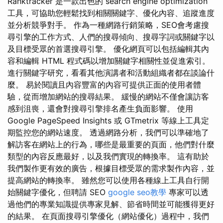
Ranktracker 是一款出色的 search engine optimization
工具，可協助您輕鬆找到相關關鍵字、優化內容、追蹤進度
並分析競爭對手。 作為一種網路行銷策略，SEO會考慮搜
尋引擎的工作方式、人們的搜尋傾向、搜尋字詞或關鍵字以
及目標受眾的首選搜尋引擎。 優化網頁可以包括編輯其內
容和編輯 HTML 程式碼以增加關鍵字相關性並促進索引。
進行關鍵字研究，看看其他演講者和活動組織者都在談論什
麼。 易於閱讀且內容豐富的內容可提供正面的使用者體
驗，從而增加網站的搜尋結果。 緩慢的網站不僅會讓訪客
感到沮喪，還會對搜尋引擎排名產生負面影響。 使用
Google PageSpeed Insights 或 GTmetrix 等線上工具定
期監控您的網站速度。 透過網路分析，我們可以準確地了
解訪客在網站上的行為，哪些是最重要的頁面，他們對什麼
類型的內容反應最好，以及我們實現的轉換率。 這有助於
我們製作更有效的廣告，根據目標受眾的需求製作內容，並
提高網站的轉換率。 雖然您可以使用各種線上工具自行開
始關鍵字優化，但聘請 SEO
google seo教學
專家可以透
過他們的專業知識提供專家見解、節省時間並可能獲得更好
的結果。 在頁面搜尋引擎優化（網站優化）過程中，我們