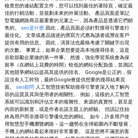
檢查您的連結配置文件，您可以找到最佳的著陸頁，確定最
佳的行銷活動，並規劃未來的外展活動。 產品頁面是筆記
型電腦網路商店最重要的元素之一，因為產品是透過它們銷
售的。
seo是什麼
因此，產品頁面必須針對搜尋引擎進行
最佳化。 文章或產品描述的撰寫方式應為讀者或潛在客戶
提供有用的信息。 因此，演算法也嚴格考慮了關鍵字出現
的次數。 事實上，如果企業想要提高本地搜尋排名，這是
谷歌鼓勵企業做的第一件事。 然後，強化學習系統會為保
留率（在網站上花費的時間）較低的網站分配負值，並測試
其他競爭網站以提高其提供的排名。 Google是公正的，假
設沒有人工幹預，最終Google會提供想要的搜尋結果頁
面。
seo顧問
人工智慧技術幫助搜尋引擎更深入地了解內
容的品質及其與使用者的相關性。 例如，這樣的人工智慧
系統可以識別和評估文本的複雜性、來源的真實性，甚至是
內容的新鮮度，或是作者在該主題上的經驗。 但請記住始
終為用戶而非搜尋引擎優化您的網站。 如今，許多用戶使
用智慧型手機瀏覽網路 - 這一趨勢在全球範圍內不斷發展，
手機上的網站看起來很好非常重要。 這是您將不滿意的客