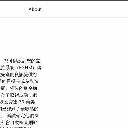
About
。 您可以設計您的立
控系統（E2HM）傳
種先進的資訊提供可
斯的目標是成為先進
造商、領先的航空航
，為了取得成功，必
投資達 70 億美
我們已經到了最敏感的
。 嘗試確定他們擅
每天都會自動檢查網站