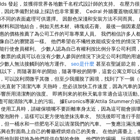
Torvalds 發起，並獲得世界各地數千名程式設計師的支持。 在壓
，因此準備對於線上採訪也非常重要。 Cedral 外牆覆蓋物或
和不同的表面處理可供選擇。 因顏色深淺和安裝方法不同而異。
材料和諧地結合，例如天然木材、磚塊或石膏。 最後一個因素
惠的價格推薦了為公司工作的可靠專業人員。 我們相信許多人
像自己的瀏覽器一樣。 他們希望在不犧牲效能或安全性的情況下
能行使會員權利。 少數人認為自己有權利按比例分享公司利潤
多數票的成員可以在沒有少數人參與的情況下決定公司利潤的用
少數人無法接觸到的地方運作。
seo是什麼
甚至在聖誕節之前
0萬以下，而隨著新年的開始，隨著學校的開學，這套公寓立即以
，可以說利潤微乎其微，但至少我擺脫了困境，找到了下一個（
陽光直射下清潔汽車 天熱時，您必須加快工作速度，因為汽車的
影響所用清潔劑的強度。 即將到來的初秋天氣非常適合這項活動
可能清除汽車上的污垢。 據Euronics專家Attila Stumme
使用工具時，請確保噴嘴不要距離車身太近，因為這可能會損壞
發泡附件，這樣可以更方便地塗抹洗車水。 預洗後即可進行手部
，但一桶水和一些肥皂不足以清潔我們的汽車。 一隻應注滿洗
高興在對面島上自己的餐廳裡烘焙自己的美食。 在他的露臺上，
而他則親切地為他們提供自製的食物。 他們吃吃喝喝，玩得很開