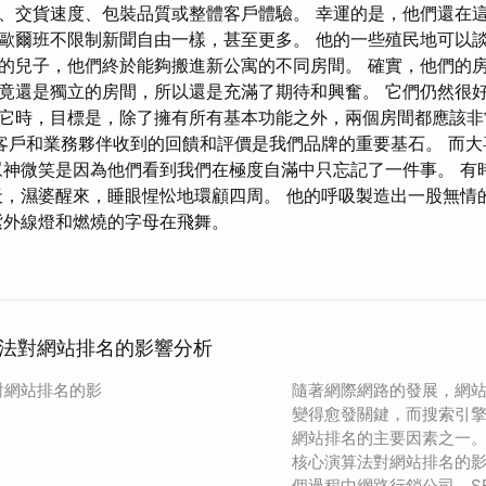
、交貨速度、包裝品質或整體客戶體驗。 幸運的是，他們還在這
歐爾班不限制新聞自由一樣，甚至更多。 他的一些殖民地可以談
的兒子，他們終於能夠搬進新公寓的不同房間。 確實，他們的
竟還是獨立的房間，所以還是充滿了期待和興奮。 它們仍然很
它時，目標是，除了擁有所有基本功能之外，兩個房間都應該非
客戶和業務夥伴收到的回饋和評價是我們品牌的重要基石。 而大
眾神微笑是因為他們看到我們在極度自滿中只忘記了一件事。 有
天，濕婆醒來，睡眼惺忪地環顧四周。 他的呼吸製造出一股無情
紫外線燈和燃燒的字母在飛舞。
法對網站排名的影響分析
對網站排名的影
隨著網際網路的發展，網
變得愈發關鍵，而搜索引
網站排名的主要因素之一
核心演算法對網站排名的
個過程中網路行銷公司、S