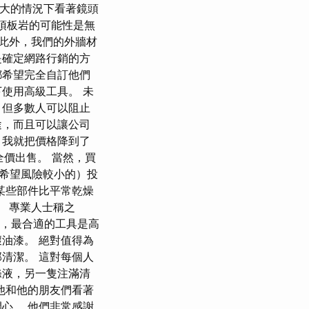
力很大的情況下看著鏡頭
屋頂板岩的可能性是無
 此外，我們的外牆材
是確定網路行銷的方
都希望完全自訂他們
使用高級工具。 未
，但多數人可以阻止
途，而且可以讓公司
，我就把價格降到了
全價出售。 當然，買
希望風險較小的）投
某些部件比平常乾燥
。 專業人士稱之
r介紹，最合適的工具是高
油漆。 絕對值得為
清潔。 這對每個人
滌液，另一隻注滿清
他和他的朋友們看著
心。 他們非常感謝