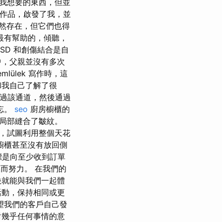
到我想要的東西，但並
的作品，啟發了我，並
仍然存在，但它們也得
最有幫助的，傾聽，
SD 和創傷結合是自
中，父親並沒有多次
lülek 寫作時，這
和我自己了解了很
通過該通道，然後通過
忘。
seo
廚房櫥櫃的
局部縫合了皺紋。
，試圖利用整個天花
櫥櫃甚至沒有放回側
目標是向至少收到訂單
的目標而努力。 在我們的
快就能與我們一起體
活動，保持相同或更
望我們的客戶自己發
對幾乎任何事情的意