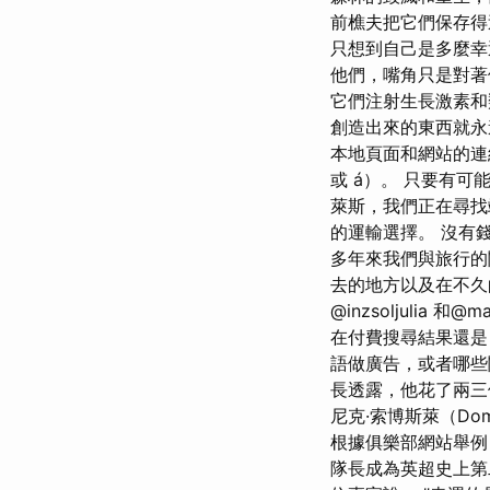
前樵夫把它們保存得
只想到自己是多麼幸
他們，嘴角只是對著
它們注射生長激素和
創造出來的東西就永
本地頁面和網站的連
或 á）。 只要有可
萊斯，我們正在尋找
的運輸選擇。 沒有
多年來我們與旅行的
去的地方以及在不久的
@inzsoljuli
在付費搜尋結果還是
語做廣告，或者哪些
長透露，他花了兩三
尼克·索博斯萊（Dom
根據俱樂部網站舉例
隊長成為英超史上第