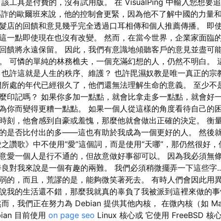
該工具是付費的，沒有試用版。 在 VisualPing 中輸入您想
被謳詐的歐爾班來說，他的控制會更緊，因為他不了解中國的力量和
髮店的回饋和意見幾乎完全透過口耳相傳和個人推薦傳播。 即
這一點即使現在也沒有改變。 然而，在當今世界，企業家面臨
回饋將永遠保留。 因此，我們有意識地傾聽客戶的意見並盡可
。 可憐的單純的林務樵夫，一個充滿幻想的人，仍然不明白。 
，也許這就是人生的秩序、維護？ 也許毘濕奴教是唯一真正的宗
們所處的年代已經很久了，他們還無法理解生命的意義。 至少不
麼印記嗎？ 如果你多加一點點，就會比拿走多一點點，就會好
為你而變得更糟一點點。 如果一個人從這樣的角度看待自己的
時刻，他會感到自豪或羞愧，那麼他就會做出正確的決定。 衡
的是否比付出的多——這也有助於我成為一個更好的人。 然後
愛之讚歌》中不使用“愛”這個詞，而是使用“天哪”，那仍然很好，
意愛一個人是行不通的，但故意做好事卻可以。 因為我必須無
善良對我來說是一個有趣的兩難。 我們必須稍微擺弄一下這些字..
弱的，而且，荒謬的是，能夠微笑著死去。 有時人們會因此用
說我的生活還不錯，那麼我就真的辜負了我被派到這裡來做的事
而，我們正在努力為 Debian 提供其他內核， 在微內核（如 M
ian 目前使用
on page seo
Linux 核心或 它使用 FreeBSD 核