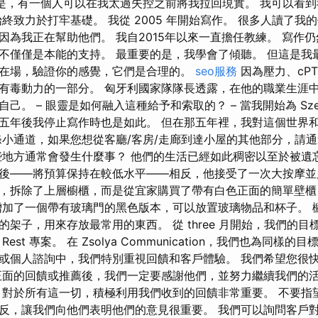
的是，有一個人可以在我太過失控之前將我拉回現實。 我可以看
終致力於打牢基礎。 我從 2005 年開始寫作。 很多人讀了我
因為我正在幫助他們。 我自2015年以來一直擔任教練。 寫作
不僅僅是本能的支持。 最重要的是，我學會了傾聽。 但這是我
在場，驗證你的感覺，它們是合理的。
seo服務
因為壓力、cPT
有毒動力的一部分。 匈牙利國家隊隊長透露，在他的職業生涯
己。 – 眼靈是如何融入這種給予和索取的？ – 當我開始為 Szem
五年後我停止寫作時也是如此。 但在那五年裡，我對這個世界
條小通道，如果您想從客廳/客房/走廊到達小屋的其他部分，請
些地方通常會發生什麼事？ 他們的生活已經如此稠密以至於被遺
後——將預算保持在較低水平——相反，他接受了一次大按摩並
，拆除了上層櫥櫃，而是從宜家購買了帶有白色正面的簡單壁櫃
增加了一個帶有玻璃門的黑色版本，可以放置玻璃物品和杯子。 
架子，用來存放最常用的東西。 從 three 月開始，我們的
st 專案。 在 Zsolya Communication，我們也為同樣
或個人諮詢中，我們特別重視回饋和客戶體驗。 我們希望您很
正面的回饋或推薦後，我們一定要感謝他們，並努力繼續我們的
對於所有這一切，積極利用我們收到的回饋非常重要。 不要指
反，讓我們向他們表明他們的意見很重要。 我們可以詢問客戶