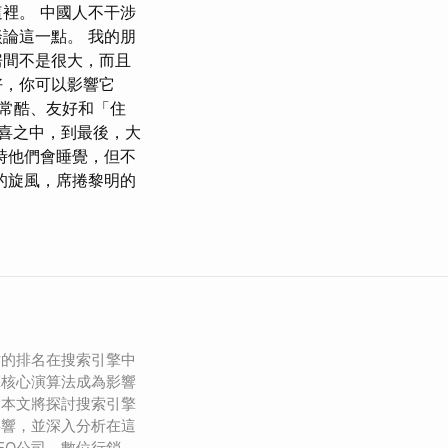
裡。 中國人不干涉
論這一點。 我的朋
房間不是很大，而且
好，你可以影響它
常酷、友好和「住
喜之中，到最後，大
時他們會睡覺，但不
的旋風，席捲黎明的
站的排名在搜索引擎中
擎核心演算法成為影響
。本文將探討搜索引擎
影響，並深入分析在這
EO公司、數位行銷、