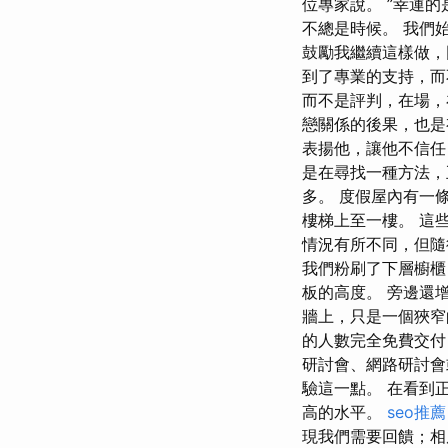
位專家說。 ”幸運
不總是時候。 我們始
鼓勵我繼續這樣做，
到了專業的支持，而
而不是評判，在場，
戀關係的後果，也是
表揚他，讓他不信任自
是在尋找一種方法，
多。 度假屋內有一
樓梯上至一樓。 這
情況有所不同，但隨
我們粉刷了下層櫥櫃
板的高度。 旁邊還
牆上，只是一個狹窄的
的人數完全免費交付 Re
研討會、網路研討會
驗這一點。 在看到
高的水平。
seo推薦
現我們需要回饋；相