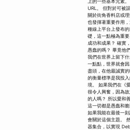
上的一些基本元素。 
URL。 但對於可
關於街角香料店或理
也發揮著重要作用，
種線上平台上發布的
礎，這一點極為重要
成功和成果？ 確實
愚蠢的嗎？ 畢竟他
我們在世界上留下什
一點點，世界就會因
盡頭，在他最誠實的
的衡量標準是我投入
境。 如果我們在《
很令人興奮，因為故
的人嗎？ 所以愛和
這一切都是愚蠢和脆
如果我能在最後一刻
會關於這個主題。 然
器集合，以實現 Deb