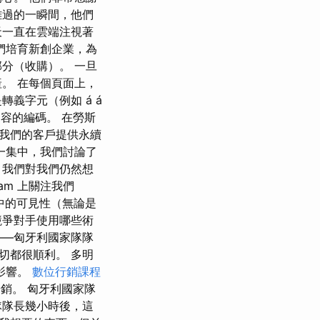
難過的一瞬間，他們
一直在雲端注視著
們培育新創企業，為
分（收購）。 一旦
。 在每個頁面上，
義字元（例如 á á
內容的編碼。 在勞斯
我們的客戶提供永續
一集中，我們討論了
，我們對我們仍然想
am 上關注我們
引擎中的可見性（無論是
競爭對手使用哪些術
——匈牙利國家隊隊
切都很順利。 多明
業影響。
數位行銷課程
暢銷。 匈牙利國家隊
隊隊長幾小時後，這