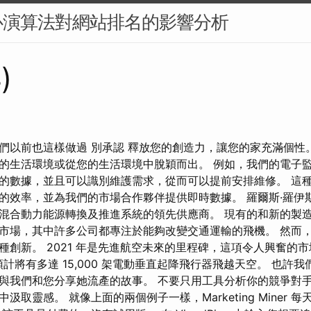
心演算法對網站排名的影響分析
)
們以前也這樣做過 別承認 釋放您的創造力，讓您的家充滿個性
的生活環境或從您的生活環境中脫穎而出。 例如，我們的電子監
的數據，並且可以識別維護需求，從而可以提前安排維修。 這
的效率，並為我們的市場合作夥伴提供即時數據。 羅爾斯·羅伊
混合動力能源轉換及推進系統的領先供應商。 現有的和新的製
市場，其中許多公司都專注於能夠改變交通運輸的飛機。 然而
創新。 2021 年是先進航空未來的里程碑，這項令人興奮的市場
年，預計將有多達 15,000 架電動垂直起降飛行器飛越天空。 也許
與我們和您分享她流產的故事。 不要只用工具分析你的競爭對手
汲取靈感。 就像上面的兩個例子一樣，Marketing Miner 