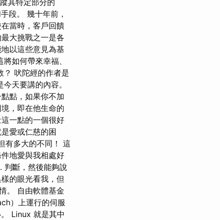
要追蹤其特定部分的
手段。 幾十年前，
使在當時，客戶回饋
的最大挑戰之一是各
能地以這些意見為基
這將如何帶來幸福、
教？ 吠陀經的作者是
是今天要講的內容。
一點點，如果你不加
困境，即在他生命的
量這一點的一個很好
就是愛或仁慈的困
但有多大的不同！ 這
條件地愛與我相處好
. 判斷，然後能夠說
異樣的眼光看我，但
情。 自由軟體基金
ach）上運行的伺服
心。 Linux 就是其中