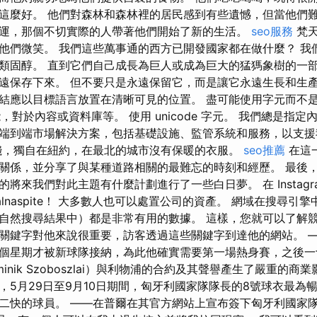
這麼好。 他們對森林和森林裡的居民感到有些遺憾，但當他們
運，那個不切實際的人帶著他們開始了新的生活。
seo服務
梵天
他們微笑。 我們這些萬事通的西方已開發國家都在做什麼？ 我
類固醇。 直到它們自己成長為巨人或成為巨大的猛獁象樹的一部
遠保存下來。 但不要只是永遠保留它，而是讓它永遠生長和生產
結應以目標語言放置在清晰可見的位置。 盡可能使用字元而不是轉
能，對於內容或資料庫等。 使用 unicode 字元。 我們總是指定
端到端市場解決方案，包括基礎設施、監管系統和服務，以支援
錢，獨自在紐約，在最北的城市沒有保暖的衣服。
seo推薦
在這
關係，並分享了與某種道路相關的最難忘的時刻和經歷。 最後
將來我們對此主題有什麼計劃進行了一些白日夢。 在 Instagr
a 和@malnaspite！ 大多數人也可以處置公司的資產。 網域在搜尋
自然搜尋結果中）都是非常有用的數據。 這樣，您就可以了解
關鍵字對他來說很重要，訪客透過這些關鍵字到達他的網站。 
個星期才被新球隊接納，為此他確實需要第一場熱身賽，之後一
inik Szoboszlai）與利物浦的合約及其聲譽產生了嚴重的商
，5月29日至9月10日期間，匈牙利國家隊隊長的8號球衣最為
二快的球員。 ——在普爾在其官方網站上宣布簽下匈牙利國家