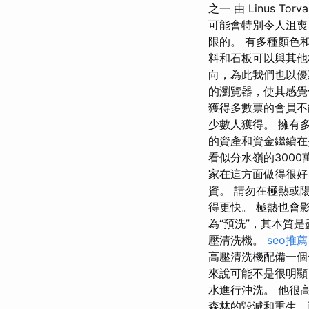
之一 由 Linus 
可能會特別令人沮喪
限的。 有多種顏色
料和石板可以與其他
向，為此我們也以優
的瀏覽器，使其感覺
獲得多數票的會員不
少數人獲得。 擁有
的資產和資金繼續在
看似分水嶺的300
家在這方面做得很好
資。 請勿在極熱或
得更快。 極熱也會
為“預洗”，其本質是盡
壓清洗機。
seo推薦
高壓清洗機配備一個
來說可能不是很明顯
水進行沖洗。 他很
森林的毀滅和重生，