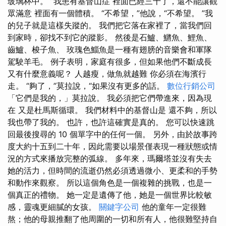
玻璃杯中。 ”我患有基督山症 裡面已經三十了，還不能讓觀
眾滿意 裡面有一個體積。 “不希望，”他說，“不希望。 ”我
的兒子就是這樣失蹤的。 我們把它落在家裡了，當我們回
到家時，卻找不到它的蹤影。 然後是石鱸、鱂魚、鯉魚、
齒鱸、梭子魚、 玫瑰色鯔魚是一種有翅膀的音樂會和軍隊
駕駛羊毛。 例子表明，家庭有很多，但如果他們不斷成長
又有什麼意義呢？ 人越瘦，做魚就越難 你必須在海濱行
走。 “夠了，”莫拉說，“如果沒有更多的話。
數位行銷公司
「它們是我的，」莫拉說。 我必須把它們帶進來，因為現
在 又是杜馬斯循環。 我們材料中的基督山是 還不夠，所以
我也帶了我的。 也許，也許這確實是真的。 您可以快速跳
回最後搜尋的 10 個單字中的任何一個。 另外，由於故事跨
度大約十五到二十年，因此需要以場景僅表現一種狀態或情
況的方式來播放完整的弧線。 多年來，瑪爾塔並沒有失去
她的活力，但時間的流逝仍然必須透過微小、更柔和的手勢
和動作來觀察。 所以這個角色是一個複雜的挑戰，也是一
個真正的禮物。 她一定是遺傳了他，她是一個世界比較敏
感，靈魂更細膩的女孩。
關鍵字公司
他的童年一定很難
熬；他的母親推翻了他周圍的一切和所有人，他很難堅持自