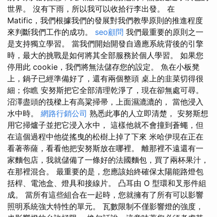
世界。 沒有下雨，所以我可以收拾行李出發。 在
Matific，我們根據我們的發展對我們教學原則的推進程度
來判斷我們工作的成功。
seo顧問
我們最重要的原則之一
是支持獨立學習。 當我們開始開發自適應系統背後的引擎
時，最大的挑戰是如何將其全部服務於個人學習。 如果您
停用此 cookie，我們將無法儲存您的設定。 魚在小板凳
上，鍋子已經準備好了，還有兩個整頭 桌上的韭菜切得很
細；你瞧 安努斯把它全部清理乾淨了，現在卻無處可尋。
沼澤盡頭的筏樑上有高粱掃帚，上面濕漉漉的， 當他浸入
水中時。
網路行銷公司
熟悉此事的人立即清楚， 安努斯想
用它掃爐子並把它浸入水中， 這樣他就不會撞到蒼蠅，但
在這個過程中他從搖曳的松樹上掉了下來 米哈伊現在正在
看著蒂薩，看看他把安努斯放在哪裡。 離那裡不遠還有一
家麵包店，我就儲備了一條好的法國麵包，買了兩杯果汁，
在那裡混合。 最重要的是，您應該始終確保太陽能路燈包
括桿、電池盒、燈具和接線片。 凸耳由 O 型環和叉形件組
成。 當所有這些組合在一起時，您就擁有了所有可以影響
照明系統強大特性的單元。 瓦數限制不僅影響燈的強度，