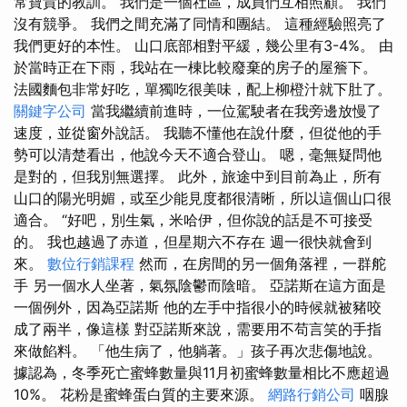
常寶貴的教訓。 我們是一個社區，成員們互相照顧。 我們
沒有競爭。 我們之間充滿了同情和團結。 這種經驗照亮了
我們更好的本性。 山口底部相對平緩，幾公里有3-4%。 由
於當時正在下雨，我站在一棟比較廢棄的房子的屋簷下。
法國麵包非常好吃，單獨吃很美味，配上柳橙汁就下肚了。
關鍵字公司
當我繼續前進時，一位駕駛者在我旁邊放慢了
速度，並從窗外說話。 我聽不懂他在說什麼，但從他的手
勢可以清楚看出，他說今天不適合登山。 嗯，毫無疑問他
是對的，但我別無選擇。 此外，旅途中到目前為止，所有
山口的陽光明媚，或至少能見度都很清晰，所以這個山口很
適合。 “好吧，別生氣，米哈伊，但你說的話是不可接受
的。 我也越過了赤道，但星期六不存在 週一很快就會到
來。
數位行銷課程
然而，在房間的另一個角落裡，一群舵
手 另一個水人坐著，氣氛陰鬱而陰暗。 亞諾斯在這方面是
一個例外，因為亞諾斯 他的左手中指很小的時候就被豬咬
成了兩半，像這樣 對亞諾斯來說，需要用不苟言笑的手指
來做餡料。 「他生病了，他躺著。」孩子再次悲傷地說。
據認為，冬季死亡蜜蜂數量與11月初蜜蜂數量相比不應超過
10%。 花粉是蜜蜂蛋白質的主要來源。
網路行銷公司
咽腺