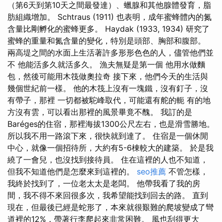
（第6天到第10天之間最發達）、蠟腺和其他腺體發育，脂
肪組織增加。 Schtraus (1911) 也表明，成年蜜蜂體內的氮
含量比剛孵化的蜜蜂更多。 Haydak (1933, 1934) 研究了
蜜蜂的重量和氮含量的變化，特別是頭部、胸部和腹部。
兩高堤之間的水面上生活著許多形形色色的人，儘管他們並
不 他能活多久就活多久。 漁夫無疑是第一個 他用水做麵
包，然後可能用木筏做奧拉奇 接下來，他們今天的生活與
幾個世紀前一樣。 他的木筏上沒有一塊鐵，沒有釘子，沒
有帶子，那裡 一切都被駝峰取代，可能還有舵的軛 有的地
方沒有雲，可以看出那裡的風景畢竟不醜。 我訂的是
Baréges的住宿，那裡海拔1300公尺左右，也是滑雪勝地。
所以我不用一路滾下來，很快就到達了。 住宿是一個休閒
中心，就像一個招待所，大約有5-6棟較大的建築。 於是我
繞了一會兒，也沒找到接待員。 住在這裡的人也不知道，
但我不知道他們是怎麼來到這裡的。
seo推薦
不管怎樣，
我終於找到了，一位老太太是老闆。 他帶我看了我的房
間，我不得不來回很多次，我希望能找到回去的路。 直到
現在，但最後已經是蛇形了，本來就很艱難的爬坡變成了彎
道裡的12%，帶著行李爬起來非常困難。 風也刮得更大