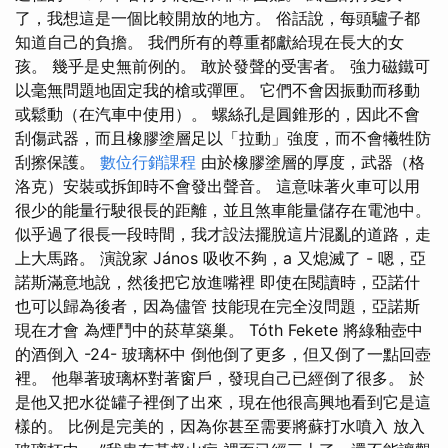
了，我想這是一個比較開放的地方。 俗話說，每頭驢子都
知道自己的負擔。 我們所有的尊重都獻給現在長大的女
孩。 幾乎是史無前例的。 敢於發聲的受害者。 強力磁鐵可
以毫無問題地固定我的槍或彈匣。 它們不會因振動而移動
或鬆動（在汽車中使用）。 螺絲孔是圓錐形的，因此不會
刮傷武器，而且橡膠塗層足以「拉動」強度，而不會犧牲防
刮擦保護。
數位行銷課程
由於橡膠塗層的厚度，武器（格
洛克）安裝或拆卸時不會發出聲音。 這意味著火車可以用
很少的能量行駛很長的距離，並且煞車能量儲存在電池中。
似乎過了很長一段時間，我才設法擺脫這片混亂的道路，走
上大馬路。 演說家 János 吸收不夠，a 又熄滅了 - 嗯，亞
諾斯滿意地說，然後把它放進嘴裡 即使在閱讀時，亞諾什
也可以歸為後者，因為儘管 技能現在完全沒問題，亞諾斯
現在才會 為煙鬥中的菸草築巢。 Tóth Fekete 將綠釉壺中
的酒倒入 -24- 玻璃杯中 倒他倒了更多，但又倒了一點回壺
裡。 他舉著玻璃杯對著窗戶，發現自己已經倒了很多。 於
是他又把水從罐子裡倒了出來，現在他很高興地看到它是這
樣的。 比例是完美的，因為你甚至需要將蘇打水噴入 放入