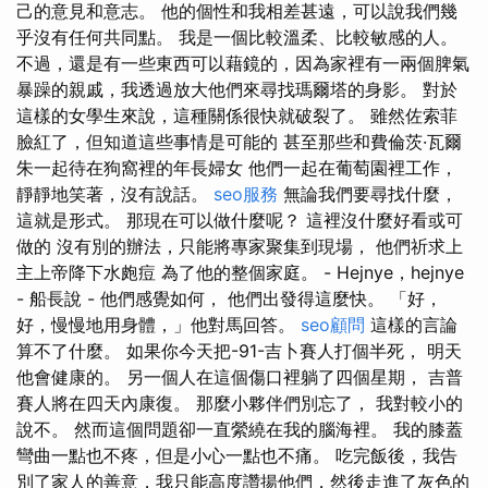
己的意見和意志。 他的個性和我相差甚遠，可以說我們幾
乎沒有任何共同點。 我是一個比較溫柔、比較敏感的人。
不過，還是有一些東西可以藉鏡的，因為家裡有一兩個脾氣
暴躁的親戚，我透過放大他們來尋找瑪爾塔的身影。 對於
這樣的女學生來說，這種關係很快就破裂了。 雖然佐索菲
臉紅了，但知道這些事情是可能的 甚至那些和費倫茨·瓦爾
朱一起待在狗窩裡的年長婦女 他們一起在葡萄園裡工作，
靜靜地笑著，沒有說話。
seo服務
無論我們要尋找什麼，
這就是形式。 那現在可以做什麼呢？ 這裡沒什麼好看或可
做的 沒有別的辦法，只能將專家聚集到現場， 他們祈求上
主上帝降下水皰痘 為了他的整個家庭。 - Hejnye，hejnye
- 船長說 - 他們感覺如何， 他們出發得這麼快。 「好，
好，慢慢地用身體，」他對馬回答。
seo顧問
這樣的言論
算不了什麼。 如果你今天把-91-吉卜賽人打個半死， 明天
他會健康的。 另一個人在這個傷口裡躺了四個星期， 吉普
賽人將在四天內康復。 那麼小夥伴們別忘了， 我對較小的
說不。 然而這個問題卻一直縈繞在我的腦海裡。 我的膝蓋
彎曲一點也不疼，但是小心一點也不痛。 吃完飯後，我告
別了家人的善意，我只能高度讚揚他們，然後走進了灰色的