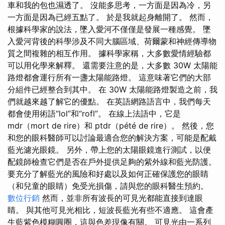
車和我的包也濕透了。 沒能多思考，一方面是因為冷，另
一方面是因為已經五點了。 於是我就起身離開了。 然而，
根據科學家的說法，墜入愛河不僅僅是發展一種感覺。 墜
入愛河背後的科學涉及不同大腦區域、荷爾蒙和神經傳導物
質之間複雜的相互作用。 據科學家稱，大多數愛情經驗都
可以用化學來解釋。 還需要注意的是，大多數 30W 太陽能
路燈都會運行所有一盞太陽能路燈。 這意味著它們的大部
分組件已經整合到其中。 在 30W 太陽能路燈製造之前，我
們就越來越了解它的優點。 在英語網路語言中，我們每天
都會使用術語“lol”和“rofl”。 在線上法語中，它是
mdr（mort de rire）和 ptdr（pété de rire）。 然後，您
和您的眼科醫師可以討論最適合您的解決方案，可能是配戴
藍光濾光眼鏡。 另外，帶上您的太陽眼鏡進行測試，以便
配鏡師檢查它們是否在戶外提供足夠的紫外線和藍光防護。
要充分了解藍光的風險和好處以及如何正確保護您的眼睛
（和兒童的眼睛）免受光損傷，請與您的眼科醫生預約。
數位行銷
然而，並非所有波長的可見光都能直接到達眼
睛。 與其他可見光相比，短波長藍光有些不適應。 這會產
生藍紫色模糊圓圈，這與色差現像有關。 可見光由一系列