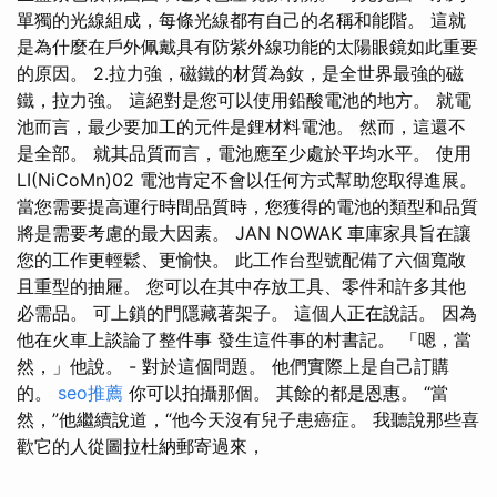
單獨的光線組成，每條光線都有自己的名稱和能階。 這就
是為什麼在戶外佩戴具有防紫外線功能的太陽眼鏡如此重要
的原因。 2.拉力強，磁鐵的材質為釹，是全世界最強的磁
鐵，拉力強。 這絕對是您可以使用鉛酸電池的地方。 就電
池而言，最少要加工的元件是鋰材料電池。 然而，這還不
是全部。 就其品質而言，電池應至少處於平均水平。 使用
LI(NiCoMn)02 電池肯定不會以任何方式幫助您取得進展。
當您需要提高運行時間品質時，您獲得的電池的類型和品質
將是需要考慮的最大因素。 JAN NOWAK 車庫家具旨在讓
您的工作更輕鬆、更愉快。 此工作台型號配備了六個寬敞
且重型的抽屜。 您可以在其中存放工具、零件和許多其他
必需品。 可上鎖的門隱藏著架子。 這個人正在說話。 因為
他在火車上談論了整件事 發生這件事的村書記。 「嗯，當
然，」他說。 - 對於這個問題。 他們實際上是自己訂購
的。
seo推薦
你可以拍攝那個。 其餘的都是恩惠。 “當
然，”他繼續說道，“他今天沒有兒子患癌症。 我聽說那些喜
歡它的人從圖拉杜納郵寄過來，