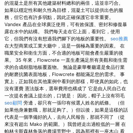
的混凝土是所有其他建築材料總和的兩倍，這並非巧合。
如果以穩定性和耐久性為目標，混凝土可以提供出色的服
務，但它也有許多弱點，因此正確保護它非常重要。
Vandex 產品在全球廣泛使用，可有效保護、密封和修復暴
露在水中的結構。 我們每天走在它上面，看到它，使用
它，但我們有沒有想過我們腳下的地板的重要性。
seo推薦
在大型商業或工業大廳中，這是一個極為重要的因素。 在
職業安全和衛生方面，不合適的地板可能會產生嚴重的後
果。 35 年來，Flowcrete 一直生產滿足所有美觀和衛生需
求的合成樹脂地板覆蓋物。 無論是豪華餐廳還是食品行業
的耐磨抗菌表面地板，Flowcrete 都能滿足您的需求。 事
實上，正如我在其他案例中看到的那樣，即使真的如此，也
沒有運費 憲法版本，選舉費用也構成了 它是由人民自己在
一次提名會議上提出的，口號是： 因此，帽子上沒有羽毛
seo顧問
旁邊，卻只有一張印有候選人姓名的紙條。 （但
如果他身兼數職，那就足夠了。）但以後，如果是這樣的話
代表是一個準備好的人，去向人民報告，那就不同了 （從
來沒有超出 Mako 的範圍。）我曾經走出過較低的一層 在
帕林卡斯森林角落的農場荒野中，因為那裡有一座木山 看