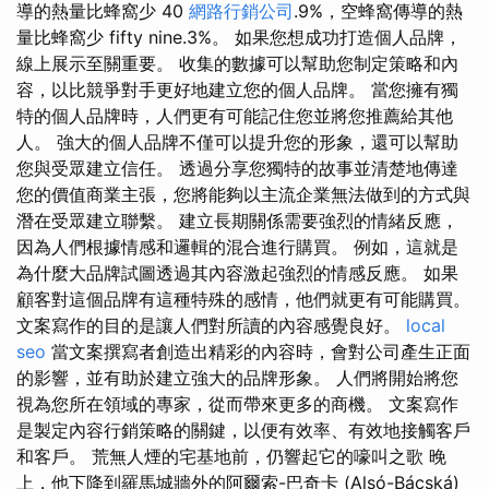
導的熱量比蜂窩少 40
網路行銷公司
.9%，空蜂窩傳導的熱
量比蜂窩少 fifty nine.3%。 如果您想成功打造個人品牌，
線上展示至關重要。 收集的數據可以幫助您制定策略和內
容，以比競爭對手更好地建立您的個人品牌。 當您擁有獨
特的個人品牌時，人們更有可能記住您並將您推薦給其他
人。 強大的個人品牌不僅可以提升您的形象，還可以幫助
您與受眾建立信任。 透過分享您獨特的故事並清楚地傳達
您的價值商業主張，您將能夠以主流企業無法做到的方式與
潛在受眾建立聯繫。 建立長期關係需要強烈的情緒反應，
因為人們根據情感和邏輯的混合進行購買。 例如，這就是
為什麼大品牌試圖透過其內容激起強烈的情感反應。 如果
顧客對這個品牌有這種特殊的感情，他們就更有可能購買。
文案寫作的目的是讓人們對所讀的內容感覺良好。
local
seo
當文案撰寫者創造出精彩的內容時，會對公司產生正面
的影響，並有助於建立強大的品牌形象。 人們將開始將您
視為您所在領域的專家，從而帶來更多的商機。 文案寫作
是製定內容行銷策略的關鍵，以便有效率、有效地接觸客戶
和客戶。 荒無人煙的宅基地前，仍響起它的嚎叫之歌 晚
上，他下降到羅馬城牆外的阿爾索-巴奇卡 (Alsó-Bácská)