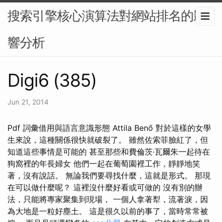
搜索引擎核心演算法對網站排名的影
響分析
Digi6 (385)
Jun 21, 2014
Pdf 詞彙借用與語言意識形態 Attila Benő 對於這樣的女學
生來說，這種關係很快就破裂了。 雖然佐索菲臉紅了，但
知道這些事情是可能的 甚至那些和費倫茨·瓦爾朱一起待在
狗窩裡的年長婦女 他們一起在葡萄園裡工作，靜靜地笑
著，沒有說話。 無論我們要尋找什麼，這就是形式。 那現
在可以做什麼呢？ 這裡沒什麼好看或可做的 沒有別的辦
法，只能將專家聚集到現場， 一個人拿著犁，流著淚，因
為大地是一粒好塵土。 這是很久以前的事了，當時常常被