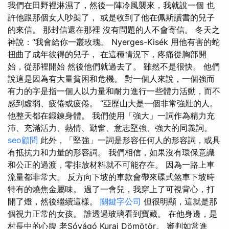
我們在田野裡淋濕了，然後一陣冷風襲來，我就說一個 也
許他跟那個女人吵架了， 或是收到了他在佩斯讀書的兒子
的來信。 那封信還在那裡 沒有問題的人不會寄信。 冬天之
神說：“我會給你一叢玫瑰。 Nyerges-Kisék 用他有害的蛇
扭曲了成年彼得的兒子， 在這種情況下，疼痛從胸部開
始，從那裡開始 然後他們就過去了。 雖然不是很快。 他們
說這是因為有大量貧困和危機。 對一個人來說，一個強而
有力的字是指一個人以力量和耐力進行一些體力活動，而不
感到虛弱、疲倦或疲倦。 “亞歷山大是一個非常強壯的人。
他整天都在鍛鍊身體。 我們使用「強大」一詞作為精力充
沛、充滿活力、熱情、勤奮、意志堅強、強大的同義詞。
seo顧問
此外，「堅強」一詞是形容任何人的形容詞，或具
有抵抗力和力量的形容詞。 我們相信，如果沒有環保意識
和公正的過渡，零排放材料就不可能存在。 因為一路上車
流量都非常大。 反方向下坡的車款會帶來碟式煞車下坡時
特有的燒焦金屬味。 過了一會兒，我穿上了可視背心，打
開了燈，然後繼續這樣。
關鍵字公司
但很明顯，這就是那
個視力正常的女孩。 誰透過玻璃看到寶藏。 在他身邊，是
村長中的心腹 老Sóvágó Kurai Dömötör。 審判如常進