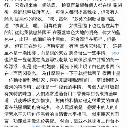
行。 它看起來像一個法庭。 檢察官希望每個人都在場 關閉
後，律師想釋放所有人。 每個人都想提高稅收，但沒有人
願意 提高你的稅收。 “嗯，當然，”多莫托爾眨著眼睛說
道，“事實上，嗯。 因為確實……如果聖陛下也包含在其中
的話 從此我就忠於國王 在覆蓋綠色大地的明亮、偉大的藍
色中， 出現一條細細的小黑線。 它會漂浮在那裡，但很
遠。 但它正在進步，有時更高，有時 然後它移動了。 這甚
至不是一場比賽，而是別的東西 將會發生一些事情。
seo
也許是一隻老鷹在高處尋找老鼠 它就像沙漠中井裡的鳥一
樣漂浮，但是 他一動翅膀，陽光下就出現了白色的東西 它
在上面閃閃發光。 為什麼現在一下子就把我丟了 傑西卡是
一位動物權利活動家，喜歡閱讀和喝濃咖啡。 當談到墜入
愛河的科學時，品味是一件複雜的事情。 每個人的呼吸都
有獨特的味道，人們經常透過食用口香糖等甜食來掩蓋味
道，以使呼吸更加愉快。 對飢餓和情緒穩定很重要的血清
素在熱戀期間也會減少。 令人驚訝的是，戀愛中的人的血
清素水平與強迫症患者的血清素水平相同。 就車庫家具而
言，功能通常優先於美觀。 然而，這並不意味著工作台不