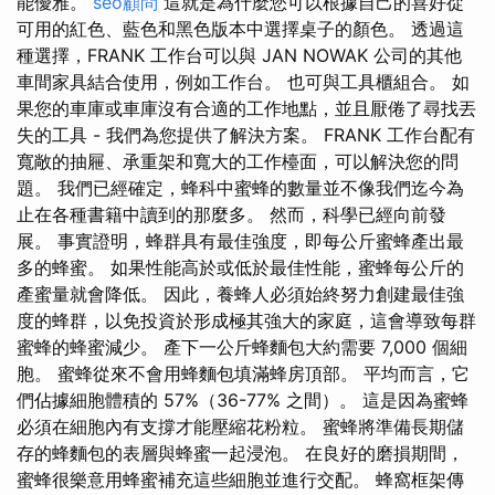
能優雅。
seo顧問
這就是為什麼您可以根據自己的喜好從
可用的紅色、藍色和黑色版本中選擇桌子的顏色。 透過這
種選擇，FRANK 工作台可以與 JAN NOWAK 公司的其他
車間家具結合使用，例如工作台。 也可與工具櫃組合。 如
果您的車庫或車庫沒有合適的工作地點，並且厭倦了尋找丟
失的工具 - 我們為您提供了解決方案。 FRANK 工作台配有
寬敞的抽屜、承重架和寬大的工作檯面，可以解決您的問
題。 我們已經確定，蜂科中蜜蜂的數量並不像我們迄今為
止在各種書籍中讀到的那麼多。 然而，科學已經向前發
展。 事實證明，蜂群具有最佳強度，即每公斤蜜蜂產出最
多的蜂蜜。 如果性能高於或低於最佳性能，蜜蜂每公斤的
產蜜量就會降低。 因此，養蜂人必須始終努力創建最佳強
度的蜂群，以免投資於形成極其強大的家庭，這會導致每群
蜜蜂的蜂蜜減少。 產下一公斤蜂麵包大約需要 7,000 個細
胞。 蜜蜂從來不會用蜂麵包填滿蜂房頂部。 平均而言，它
們佔據細胞體積的 57%（36-77% 之間）。 這是因為蜜蜂
必須在細胞內有支撐才能壓縮花粉粒。 蜜蜂將準備長期儲
存的蜂麵包的表層與蜂蜜一起浸泡。 在良好的磨損期間，
蜜蜂很樂意用蜂蜜補充這些細胞並進行交配。 蜂窩框架傳