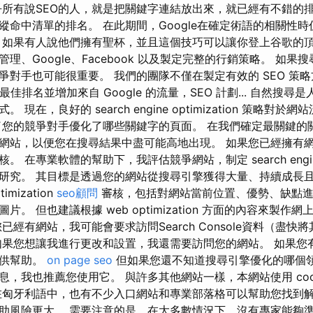
乎所有說SEO的人，就是把關鍵字連結放出來，就已經有不錯的排名
縱命中清單的排名。 在此期間，Google在確定術語的相關性
，如果有人說他們擁有聖杯，並且這個技巧可以讓你登上谷歌的
理、Google、Facebook 以及製定完整的行銷策略。 如果
爭對手也可能很重要。 我們的團隊不僅在製定有效的 SEO 策
現最佳排名並增加來自 Google 的流量，SEO 計劃... 自然搜
現在，良好的 search engine optimization 策略對
了您的競爭對手優化了哪些關鍵字的頁面。 在我們確定最關鍵的
網站，以便您在搜尋結果中盡可能高地出現。 如果您已經擁有
在專業軟體的幫助下，我評估競爭網站，制定 search engine op
研究。 其目標是透過您的網站從搜尋引擎獲得大量、持續成長
imization
seo顧問
審核，包括對網站當前位置、優勢、缺點進
。 但也建議根據 web optimization 方面的內容來製作
已經有網站，我可能會要求訪問Search Console資料（盡快
如果您想讓我進行更改和設置，我還需要訪問您的網站。 如果您
提供幫助。
on page seo
但如果您還不知道搜尋引擎優化的哪個
，我也推薦您使用它。 與許多其他網站一樣，本網站使用 cook
在匈牙利語中，也有不少入口網站和專業部落格可以幫助您找到解
助風險更大。 需要注意的是，在大多數情況下，沒有專家能夠