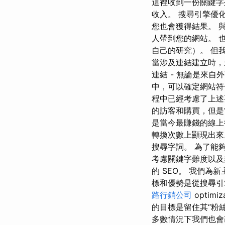
這裡收到一份關鍵字
收入。 搜尋引擎優
您也會獲得結果。 與 
人帶到您的網站。 
自己的研究）。 但
當涉及連結建立時，
連結 - 無論是來
中，可以確定網站符合
程中已經考慮了上述
的訪客和購買，但是
是當今最賺錢的線上
轉換次數上顯現出來
搜尋字詞。 為了能
考慮關鍵字難度以及
的 SEO。 我們
標和優勢是從搜尋引擎
路行銷公司
opti
的目標是留住其“粉
多數情況下我們也會