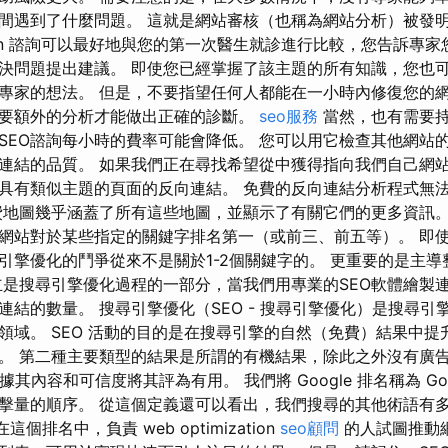
間遇到了什麼問題。 這就是網站審核（也稱為網站分析）被發明的原
mization 諮詢可以最好地與您的第一次醫生就診進行比較，您告訴
決問題提出建議。 即使您已經掌握了該主題的所有知識，您也
專家的想法。 但是，不要指望任何人都能在一小時內修復您的
要額外的分析才能做出正確的診斷。
seo服務
當然，也有需要
SEO諮詢每小時的費率可能會降低。 您可以用它檢查其他網站
連結的品質。 如果我們正在尋找希望從中獲得指向我們自己網
具有類似主題的頁面的反向連結。 免費的反向連結分析程式無
費地圖幾乎涵蓋了所有這些地圖，並顯示了有關它們的更多資訊。 
網站對於某些指定的關鍵字排名第一（或前三、前五等）。 即
引擎優化的鬥爭從來不是關於1-2個關鍵字的。 更重要的是主
立是搜尋引擎優化過程的一部分，當我們用專業的SEO軟體繪製
結的數量。 搜尋引擎優化（SEO - 搜尋引擎優化）是搜尋引擎行
領域。 SEO 活動的目的是在搜尋引擎的自然（免費）結果中提
。 第二種主要類型的結果是所謂的有機結果，除此之外沒有廣告
 根據其內容和可信度將其評為有用。 我們將 Google 排名稱為 Go
擊量的順序。 從這個定義還可以看出，我們搜尋的其他術語有
這個排名中，負責 web optimization
seo顧問
的人試圖推動