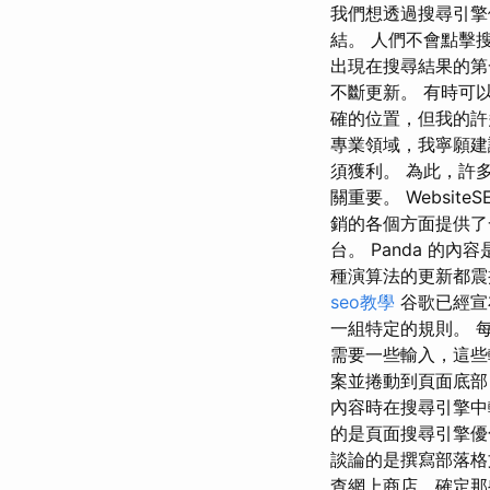
我們想透過搜尋引擎
結。 人們不會點擊
出現在搜尋結果的第
不斷更新。 有時可
確的位置，但我的許
專業領域，我寧願建
須獲利。 為此，許
關重要。 Websit
銷的各個方面提供了
台。 Panda 的
種演算法的更新都震
seo教學
谷歌已經宣
一組特定的規則。 
需要一些輸入，這些
案並捲動到頁面底部
內容時在搜尋引擎中
的是頁面搜尋引擎優
談論的是撰寫部落格
查網上商店，確定那些