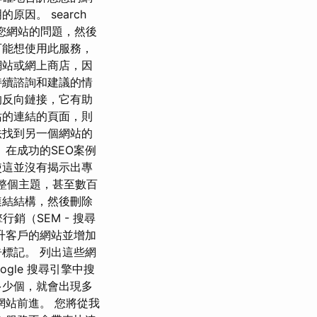
因。 search
專家您網站的問題，然後
可能想使用此服務，
網站或網上商店，因
持續諮詢和建議的情
的反向鏈接，它有助
站的連結的頁面，則
法找到另一個網站的
在成功的SEO案例
使這並沒有揭示出專
導整個主題，甚至數百
連結結構，然後刪除
銷（SEM - 搜尋
升客戶的網站並增加
標記。 列出這些網
ogle 搜尋引擎中搜
多少個，就會出現多
網站前進。 您將從我