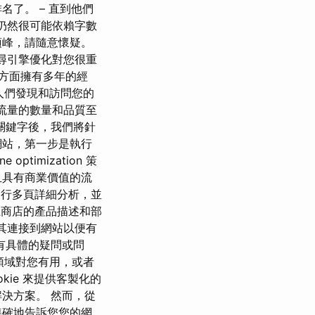
了。 – 直到他們
時仍然很可能依賴字數
頂峰，請隨意懷疑。
搜尋引擎優化對您很重
略方面擁有多年的經
尋是人們發現和訪問您的
於網站流量的數量和品質至
關鍵字後，我們將針
網站，第一步是執行
timization 策
且具有商業價值的流
行多頁詳細分析，並
網上商店的產品描述和部
將其連接到網站以便有
有具體的疑問或問
領域對您有用，或者
ie 來提供客製化的
決方案。 然而，從
準確地告訴您您的網