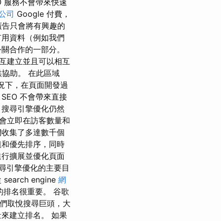
 服務不會帶來快速
公司
Google 付費，
s 廣告只會將有興趣的
有用資料（例如我們
公關合作的一部分。
互建立並且可以相互
供協助。 在此區域
情況下，在頁面開發過
EO 不會帶來直接
，搜尋引擎優化仍然
會立即在訪客數量和
們收集了多達數千個
組和優先排序，同時
進行擴展並優化頁面
搜尋引擎優化的主要目
ch engine
網
面的排名很重要。 谷歌
我們取悅搜尋巨頭，大
來建立排名。 如果