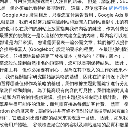
列表，可用於實現快速而引人注目的結果。 但是，請記住，SEO
化是一個必須如此看待的長期過程。 這樣，即使您不向
網路行銷
Google Ads 廣告相反，只要您支付廣告費用，Google Ad
也就是說，我們可以努力編寫被網站和新聞入口網站自願引用的
我們也可以在我們的網站上放置指向我們內容的鏈接，作為付費
最重要的規則之一是以這樣的方式建立您的內容，即內容可以相
自外部還是內部來源。 您還需要發表一篇公關文章，我們都可以提
搜尋機器人 (Googlebot) 設定的要求的程度。 在最理想的
要求，並相應地最終確定了發布版本（發布的「即時」版本）。 S
當您設法達到自然排名的頂部時，您可以長期保持結果。 因此
行銷工具，但你必須要有耐心，因為在其中投入的工作的效果不
。 我們從關鍵字研究開始該策略的基礎，因此在許多情況下我
夠選擇哪些值得作為策略的基礎，我們根據主題對關鍵字進行分
業務目標和麵向。 為了提高現有內容的可見性，我們建議對其
為新主題和內容的創作提供建議、提供主題想法並制定出版計劃。 
產生盡可能多的流量，而無需直接為每個訪客付費。 然而，從 sear
mization 的角度來看，讓網站井井有條不僅對於提高搜尋結果頁
絲群”，它透過列出最相關的結果來實現這一目標。 因此，如果
改善用戶體驗。 谷歌檢查給定的內容以及網站連結的品質和數量