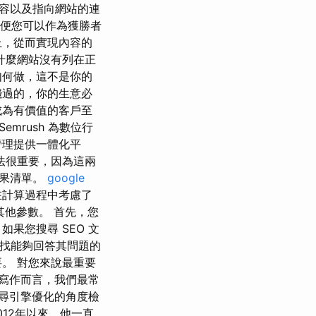
容以及指向網站的連
以便您可以作為獲勝者
上，從而實現內容的
什麼網站沒有列在正
如何做，這不是你的
錢過的，你的生意必
成為有價值的客戶至
emrush 為數位行
管理提供一體化平
演算法很重要，因為這兩
結果清單。
google
在計算過程中考慮了
其他參數。 首先，您
果您搜尋 SEO 文
尋找能夠回答其問題的
。 對您來說最重要
字寫作而言，我們最常
搜尋引擎優化的角度檢
012年以來，他一直