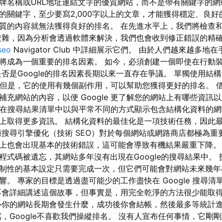
牌名稱或URL地址連結文字的優質網站，而不是帶有關鍵字的網
的關鍵字，至少要寫2,000字以上的文章，才能獲得穩定、良好
質的內容就無法獲得良好的排名。 在先進水平上，我們將檢查
複雜，因為分析會透過軟體來解決，我們也會收到修正錯誤的精確指
seo
Navigator Club 中詳細展示它們。 由於人們越來越多
將成為一個重要的排名因素。 如今，必須創建一個即使在行動
是否是Google的排名因素長期以來一直存在爭議。 單獨使用結
排名，但是，它的使用有幾個副作用，可以幫助您獲得更好的排名。
補充網站的內容，以便 Google 更了解您的網站上有哪些資訊
e 可以在搜尋結果清單中以與平常不同的方式顯示包含結構化資料的
上取得更多資訊。 結構化資料的最佳化是一項技術任務，因此
術搜尋引擎優化（技術 SEO）對於每個網站或網路商店都極為重
上也會出現基本的技術錯誤，這可能會導致有機結果嚴重下降
程式碼被遺忘，其網站多年沒有出現在Google的搜尋結果中。
制性的基本設定只需要完成一次，但它們可能會對網站未來幾年在G
。 專家的目標是透過盡可能少的工作盡快在 Google 搜尋
不會詳細講述這個故事，但事實是，用完全乾淨的方法很少能取
心你的網站長期會發生什麼，成功後你會結帳，然後最多等統計
寫，Google不喜歡我們操縱排名。 沒有人宣布任何事情，它剛