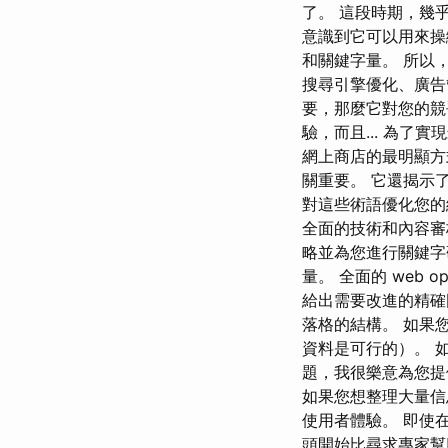
了。 這段時期，幾
意識到它可以用來操
和關鍵字量。 所以
搜尋引擎優化、廣告管
要，那麼它對您的競
驗，而且... 為了實
網上商店的最明顯方式。 
關重要。 它還揭示
對這些術語優化您的
全面的技術和內容審核。 
略並為您進行關鍵字
量。 全面的 web opt
給出需要改進的精確圖片
落格的結構。 如果您
資料是可行的）。 
題，我很樂意為您
如果您想整理大量信息
使用者體驗。 即使
頭開始比尋求專家幫