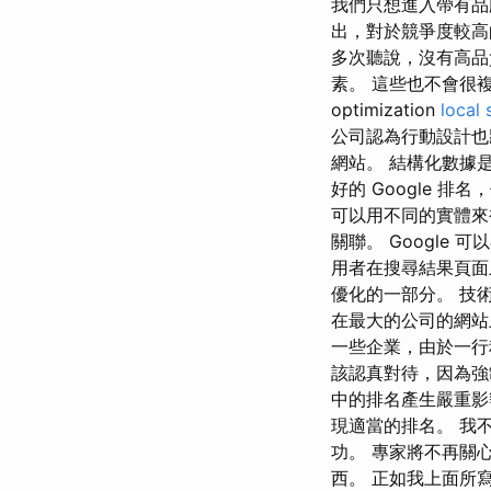
我們只想進入帶有品
出，對於競爭度較高
多次聽說，沒有高品
素。 這些也不會很
optimization
local 
公司認為行動設計也
網站。 結構化數據
好的 Google 
可以用不同的實體來
關聯。 Googl
用者在搜尋結果頁面
優化的一部分。 技
在最大的公司的網站
一些企業，由於一行
該認真對待，因為強
中的排名產生嚴重影響
現適當的排名。 我
功。 專家將不再關
西。 正如我上面所