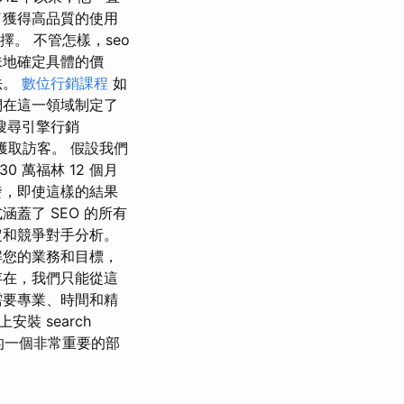
了獲得高品質的使用
擇。 不管怎樣，seo
味地確定具體的價
法。
數位行銷課程
如
們在這一領域制定了
搜尋引擎行銷
地獲取訪客。 假設我們
0 萬福林 12 個月
發，即使這樣的結果
蓋了 SEO 的所有
定和競爭對手分析。
解您的業務和目標，
存在，我們只能從這
需要專業、時間和精
裝 search
優化的一個非常重要的部