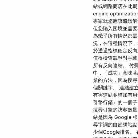
站或網路商店在此期
engine opti
專家就您應該繼續解
但您陷入困境並需要
為幾乎所有情況都需
況，在這種情況下，
於透過指標確定反向
值得檢查競爭對手或
所有反向連結。 付
中，「成功」意味著
業的方法，因為搜尋
個關鍵字。 連結建
有害連結並增加有用連
引擎行銷）的一個子
搜尋引擎的訪客數量
站是因為 Google
尋字詞的自然網站點
少個Google排名。 在