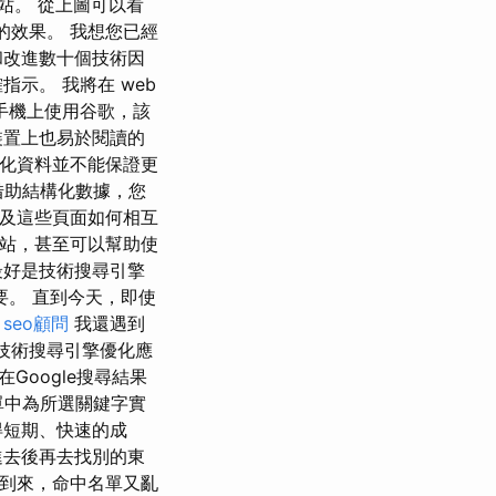
站。 從上圖可以看
的效果。 我想您已經
和改進數十個技術因
示。 我將在 web
地在手機上使用谷歌，該
裝置上也易於閱讀的
構化資料並不能保證更
 借助結構化數據，您
以及這些頁面如何相互
網站，甚至可以幫助使
最好是技術搜尋引擎
要。 直到今天，即使
。
seo顧問
我還遇到
 技術搜尋引擎優化應
oogle搜尋結果
清單中為所選關鍵字實
得短期、快速的成
進去後再去找別的東
剛到來，命中名單又亂