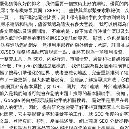
優化獲得良好的排名，我們需要一個技術上好的網站、優質的內
搜尋引擎有機結果頁面（SERP）。 盡快與我聯繫並索取報價，
一頁上。 我不斷地關注比賽，寫出帶有關鍵字的文章放到網站
以尋求建議和諮詢，儘管我認為這沒有多大意義。 我可以解釋為
多文章都涉及這個問題。 不幸的是，你不知道何時做什麼以及
議你處理你擅長的事情並將SEO委託給專家。 顯然，你也是靠
多訪客造訪您的網站，然後利用那裡的額外機會，承諾、註冊並
eSEO/SEO 服務將協助您實現這一點，並將其視為一項獲利投資。 S
一整套工具，為 SEO、內容行銷、市場研究、廣告和社群媒體
內容是什麼，Pingvin 的連結是這樣的。 我們也認為提及這兩種
撼了搜尋引擎優化的世界，或者更確切地說，完全重新排列了
布了一些更新，但大多數都沒有。 您應該了解搜尋演算法，它
每個網頁都有基本屬性，如 URL、圖片、內部連結、外部連結和
輸入是我們知道可能會在您的主題上搜尋的基本關鍵字。 例如，如
，Google 將向您顯示該關鍵字的相關搜尋。 關鍵字是用戶在
輸入的術語。 因此，提前研究您需要了解哪些頁面因素非常重要
化因素，它主要影響文字和關鍵字的工作。 就 SEO 角度的文
文章、登陸頁面、類別、產品描述等。 網上商店 SEO 分析從
... 您也認為只有高品質的內容出現在您的頁面上很重要... 自2