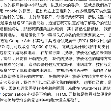
O，他的客戶包括中小型企業，以及較大的客戶。 這就是我們為
 cookie 的原因。 正如您在上面看到的，有多種服務可供您選
託給我的任務。 由於每個客戶、每個行業都不同，所以很難一
我通常會發送SEO調查問卷，透過它我可以更好地了解客戶的想
過相關網站，那麼我將能夠提出報價，其中當然包括價格。 我
優質連結。 這是優化工作中獲得良好排名的最重要要素之一。 
過 Google Ads 和其他工具透過付費廣告 (PPC) 有針對性
O 每月可以吸引 10,000 名訪客。 這就是為什麼我們平均支付 3
包括文字編寫和連結。 在某些行業，搜尋引擎優化仍然尚未開
，當然，只要有正確的投資。 我們的搜尋引擎優化包的編譯方式涵
有規模的公司。 這些軟體包包括文案寫作、連結建立、技術設
所寫的文字量和建構的連結量。 在初步諮詢過程中，我們會了
以為您提供最有效的方案。 免費的搜尋引擎優化在現實中並不
定涉及金錢，我們也可以自己優化我們的網站。 想要自己做，
，因為您經常需要解決複雜的問題，為此在 WordPress 網站上安
程
optimization 外掛是不夠的。 HTML 元標籤是搜尋引擎
算法仍然從填充的元資料中獲取大量主要資訊。