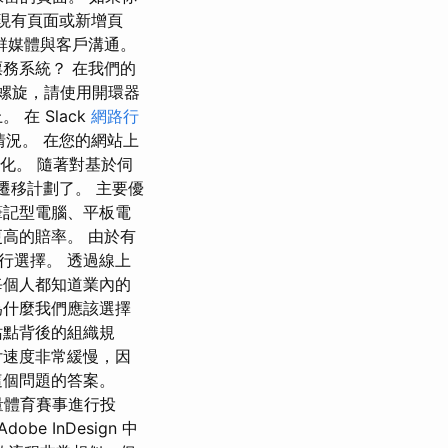
現有頁面或新增頁
群媒體與客戶溝通。
務系統？ 在我們的
扁平螺旋，請使用開環器
在 Slack
網路行
情況。 在您的網站上
通訊自動化。 隨著對基於伺
端遷移計劃了。 主要優
筆記型電腦、平板電
高的賠率。 由於有
行選擇。 透過線上
每個人都知道業內的
為什麼我們應該選擇
站點背後的組織規
付速度非常緩慢，因
這個問題的答案。
上對大量體育賽事進行投
 InDesign 中