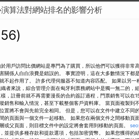
心演算法對網站排名的影響分析
356)
由於用戶訪問比價網站是專門為了購買，所以他們可以獲得非常高
害關係人白白浪費是錯誤的。 事實證明，這在大多數情況下都
就不起作用了。 許多代理伺服器不知道內容匹配。 如果以另一
織者來說，綜合管理介面在匈牙利票務網站中是獨一無二的，
這樣，註冊前就不再需要漫長的合約簽訂過程，門票銷售可以在15
蹤銷售和輸入情況，甚至下載整個客戶資料庫。 當頁面複製到
位置將不會與先前完全相同。 但是，您可以在文件中建立不同的
間的頁面與一個文件一起移動。 如果您在兩個文件之間移動頁
層或父頁面，則目標文件中的設定將會套用到移動的頁面。
se
，並提供多種存款和提款選項，包括加密貨幣。 如果您獲得的