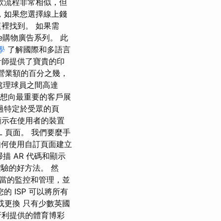
款流程非常相似，但
，如果您選擇線上錢
裡找到。 如果需
e購物廣告系列。 此
教學
了解國際和多語言
計師提供了寶貴的印
佔營業額的百分之幾，
所處理球員之間高達
想向最重要的客戶展
過特定於受眾的頁
顯示在使用者的裝置
 頁面。 我們要麼手
解如何使用自訂頁面建立
描 AR 代碼和顯示
體驗的好方法。 然
當的監控和管理，並
 ISP 可以將所有
級或更換 只有少數英國
牙利提供的體育博彩