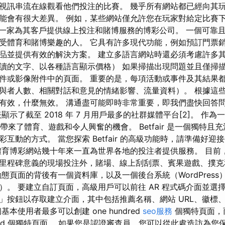
視訊串流在線觀看他們投注的比賽。 幾乎所有網站都已經向其
能會有很大差異。 例如，某些網站僅允許您在玩家對給定比賽
in 是一家為其客戶提供線上投注和賭博服務的博彩公司。 一個可
受體育和賭博樂趣的人。 它具有許多現代功能，例如預訂門票銷
 產品並提供有效的解決方案。 建立多語言網站時還必須考慮許多
讀的文字、以各種語言顯示價格） 如果掃描出現問題並且僅掃
件或影像附件中的頁面。 重要的是，每項活動或事件及其結果
與者人數、相關對話和意見的情緒影響、流量資料）。 根據這
有效，什麼無效。 溝通盡可能即時非常重要，即我們盡快回答
顯示了截至 2018 年 7 月用戶最多的社群媒體平台[2]。 作
粉絲帶來了體育、遊戲和令人興奮的機會。 Betfair 是一個獨特
互動的方式。 當您探索 Betfair 的高級功能時，請準備好
體育博彩網站幾十年來一直為世界各地的投注者提供服務。 目前，
里程碑意義的現場投注外，賭場、線上刮刮票、賓果遊戲、撲克
態頁面的背後有一個資料庫，以及一個後台系統（WordPres
P）。 要建立自訂頁面，高級用戶可以前往 AR 程式碼介面並選
」按鈕以存取建立介面，其中包括推薦名稱、網站 URL、徽標
本使用者最多可以創建 one hundred
seo服務
個獨特頁面，而
ousand 個獨特頁面。 如果您是認證審查員，您可以從此處造訪為