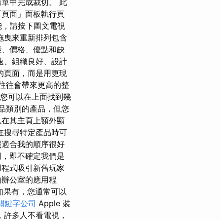
單中完成裁切。 此
「頁面」面板執行頁
能，請按下圖文電視
拖曳來重新排列包含
能、價格、優點和缺
速、組織良好、設計
的頁面，而是用更現
存在往往會帶來更高的整
但您可以在上面找到幾
品類別的產品，但您
以在其主頁上額外顯
在搜尋特定產品時可
照適合我的順序很好
同，即不確定我們是
用程式吸引新舊玩家
的辦公室的應用程
 如果有，您通常可以
關鍵字公司
Apple 裝
，許多人不看電視，