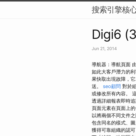
搜索引擎核
Digi6 (
Jun 21, 2014
導航器：導航頁面 
如此大客戶潛力的利
果快取出現故障，它
送。
seo顧問
對於組
或修改所有內容。 
透過詳細報表即時追
頁面元素在頁面上的
以將兩個不同文件之
包含同名的樣式、圖
獲得可靠組織的認可