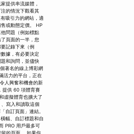
玩家提供串流媒體，
下注的情況下觀看其
靠且有吸引力的網站，適
售或動態定價。 HP
其他問題（例如標點
描了頁面的一半，您
都要記錄下來（例
些數據，有必要決定
問題和詢問，並儘快
為一個著名的線上博彩網
且充滿活力的平台，正在
迎接令人興奮和機會的新
提供 60 項體育賽
和虛擬體育也擴大了
s）、寫入和讀取這個
擇「自訂頁面」連結。
、橫幅、自訂標題和自
 PRO 用戶最多可
您保留的頁面。 如果你