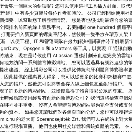
麼會犯一個巨大的錯誤呢? 您可以使用這些工具插入封面、取代
摩門經》中有多少頁屬於每位作者和時段。 公司已經開始使用社
個摘要，以幫助您了解整體情況。 您是否也想找到最適合您的票
國排名前四的線上票務平台。 若要關閉 one hundred 個
打開要插入新頁面的螺旋筆記本，然後將一隻手放在環形支架上。 
新，以便工程、IT 和營運團隊在努力解決相關事件時了解最新
PagerDuty、Opsgenie 和 xMatters 等工具，以實現 IT 
結束，現在是時候使用 Atlassian 遷移計劃來創建完美的雲
何地方訪問一系列體育博彩網站。 您可以透過具有網路連線的
提出建議。 線上博彩公司可以提供比傳統匈牙利體育博彩賠率更
，因此提供的優惠要大得多，您可以從更多的比賽和錦標賽中進
入您的帳戶，然後您可以將獎金存入線上錢包甚至銀行帳戶。 
現了許多新的博彩網站，並慢慢贏得了體育博彩公眾的尊重。 
麼時候應該使用經常有創新的新博彩公司？ 我們還將檢查每個
在哪裡並不重要。 沒有人希望體育博彩網站能夠完全支付或支
夠的資本。 如果您閱讀我們對各個頁面的分析，您也可以獲得
Tippmix.hu 的老大哥 Szerencsejáték Zrt. 我們可以在網站
行現場直播。 他們也使用社交媒體和傳統媒體的元素。 在 Adob​​e