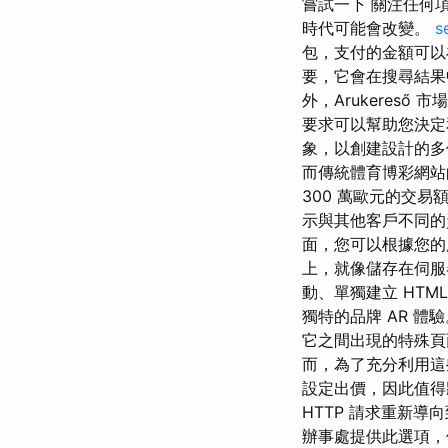
嘗試一下 關注任何
時代可能會改變。
s
包，支付的金額可以
要，它會在搜尋結果
外，Arukeres
要求可以幫助您決定
象，以創建設計的多個
而傳統體育博彩網站的
300 萬歐元的交
示與其他客戶不同的
面，您可以根據您的
上，就像儲存在伺服
動、單獨建立 HTM
獨特的品牌 AR 體
它之間出現的特殊
而，為了充分利用這
設定出價，因此值得
HTTP 請求重新導
辦事處提供此選項，