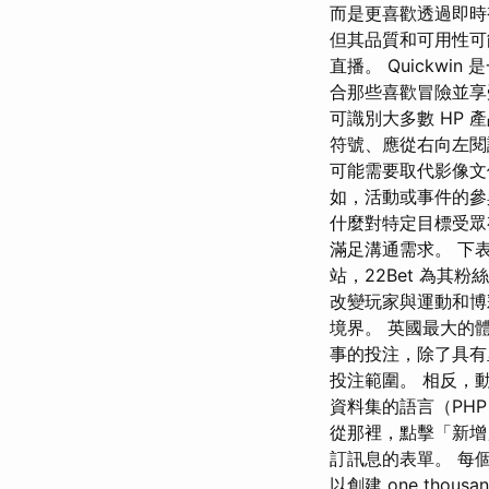
而是更喜歡透過即時
但其品質和可用性可
直播。 Quickw
合那些喜歡冒險並享
可識別大多數 HP
符號、應從右向左閱
可能需要取代影像文
如，活動或事件的參
什麼對特定目標受眾
滿足溝通需求。 下表
站，22Bet 為其
改變玩家與運動和博彩
境界。 英國最大的
事的投注，除了具有
投注範圍。 相反，動
資料集的語言（PH
從那裡，點擊「新增
訂訊息的表單。 每個基
以創建 one th