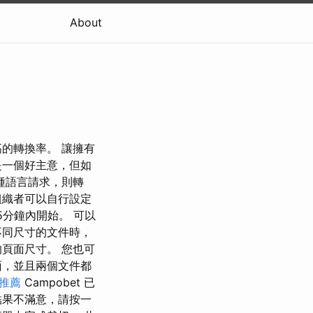
About
的轉換率。 讓擁有
是一個好主意，但如
種語言請求，則轉
組織者可以自行設定
分鐘內開始。 可以
不同尺寸的文件時，
頁面尺寸。 您也可
面，並且兩個文件都
o推薦
Campobet 已
結果不滿意，請按一