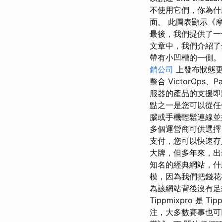
不使用它們，你為什
面。 此圖表顯示《
最後，我們提供了一
文章中，我們介紹了全
帶有小凹槽的一側。 
銷公司
上發布狀態更
整合 VictorOps、
服器的產品的支援即將
點之一是您可以從任
腦或手機輕鬆連線並
多個運營商可供選擇
支付，您可以快速存
大牌，但多年來，出
知名的經典網站，什
模，因為我們把錢花
為該網站背後沒有足
Tippmixpro 是 
注，大多數賽事也可以進