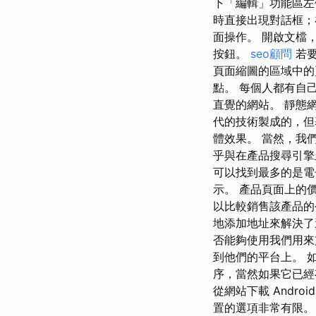
下「編輯」功能區左
時直接出現對話框；
面操作。 開啟文檔
按鈕。
seo顧問
若要
頁面縮圖的區域中的
點。 每個人都有自
直覺的網站。 靜態
代的技術製成的，但基
體效果。 當然，我
乎與在產品搜尋引
可以找到最多的是電
示。 產品頁面上的
以比較銷售該產品的
地添加地址來解決了
否能夠使用我們用來
到他們的平台上。 
序，當然如果它已經
從網站下載 Androi
置的選項非常有限。