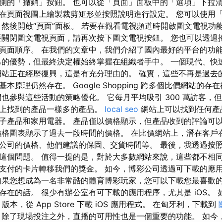
側的「撤銷」按鈕。 也可以從「頁面」面板中的「選項」下拉清
在頁面視圖上繪製裁剪矩形並按照說明進行設定。 您可以使用
，然後開啟“頁面”面板。 若要在觀看電視頻道時開啟圖文電視功
關閉圖文電視頁面，請再次按下圖文電視按鈕。 您也可以透過
頁面順序。 在我們的文章中，我們介紹了國內最好的平台的功
己的優勢，但最終決定權始終掌握在組織者手中。 一個現代、快
網站正在經歷復興，這是有充分理由的。 確實，這些不再是過去
本原理仍然存在。 Google Shopping 跨多個比價網站的
們也參與這些活動的策略優化。 它每月平均吸引 300 萬訪客，
擎上找到的產品一樣多的產品。
local seo
網站上可以找到任何產
子產品和家用電器。 產品僅以價格顯示，但產品收到的評論可
價格圖表顯示了過去一段時間的價格。 在比價網站上，潛在客戶
公司的價格、他們建議的保固、交貨時間等。 最後，我透過按
這個問題。 值得一提的是，對於大多數網站來說，這些都不相
支付的卡片轉移我們的獎金。 如今，博彩公司透過可下載的應
如果您想成為一名非常酷的體育博彩玩家，您可以下載您最喜歡
存在的話。 很少有辦公室有可下載的應用程序，尤其是 iOS。
d 版本，從 App Store 下載 iOS 應用程式。 在匈牙利，下載到
 除了現場投注之外，直播的可用性也是一個重要的功能。 如今