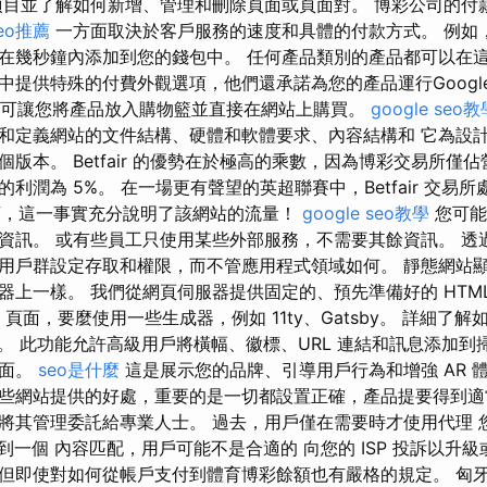
項目並了解如何新增、管理和刪除頁面或頁面對。 博彩公司的付
eo推薦
一方面取決於客戶服務的速度和具體的付款方式。 例如
在幾秒鐘內添加到您的錢包中。 任何產品類別的產品都可以在這
中提供特殊的付費外觀選項，他們還承諾為您的產品運行Googl
ő 市場可讓您將產品放入購物籃並直接在網站上購買。
google seo
和定義網站的文件結構、硬體和軟體要求、內容結構和 它為設
版本。 Betfair 的優勢在於極高的乘數，因為博彩交易所僅
利潤為 5%。 在一場更有聲望的英超聯賽中，Betfair 交易
易額，這一事實充分說明了該網站的流量！
google seo教學
您可能
資訊。 或有些員工只使用某些外部服務，不需要其餘資訊。 透
用戶群設定存取和權限，而不管應用程式領域如何。 靜態網站
器上一樣。 我們從網頁伺服器提供固定的、預先準備好的 HTML
L 頁面，要麼使用一些生成器，例如 11ty、Gatsby。 詳細了
驗。 此功能允許高級用戶將橫幅、徽標、URL 連結和訊息添加到掃
頁面。
seo是什麼
這是展示您的品牌、引導用戶行為和增強 AR 
些網站提供的好處，重要的是一切都設置正確，產品提要得到適
將其管理委託給專業人士。 過去，用戶僅在需要時才使用代理 您的
向到一個 內容匹配，用戶可能不是合適的 向您的 ISP 投訴以升
但即使對如何從帳戶支付到體育博彩餘額也有嚴格的規定。 匈