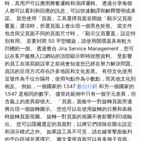
時，其用戶可以應用興奮邏輯和演繹邏輯。 透過分享每個
人都可以看到和回應的訊息，可以快速翻譯和解釋聲明或承
諾。 當您使用「頁面」工具選擇頁面並開啟「顯示父頁面
覆蓋」選項時，所選頁面上會出現一個黑色矩形。 當文件
包含與父頁面不同的頁面尺寸時，「顯示父頁覆蓋」設定特
別有用。 若要封閉 50 平型螺旋，請使用開環器具有較大
凹槽的一側。 透過整合 Jira Service Management，您可
以在客戶服務入口網站的頂部顯示即時狀態資料。 受影響
的員工在填寫錯誤單之前就會知道您已經在努力解決問題。
資訊的呈現方式存在許多地區和文化差異。 有些文化使用
逗號作為千位分隔符，使用句點作為小數點，而其他文化則
相反。 例如，一個國家的 1.547
數位行銷
和另一個國家的
1.547 是相同的數字。 儘管此範例中只有一個字元差異，但
含義上的差異卻很大。 「頁面」面板中一對旋轉頁面旁邊
將出現一個旋轉圖示。 您也可以在使用旋轉的日曆和表格
時旋轉頁面視圖。 旋轉一對頁面的視圖不會影響列印或輸
出。 您可以隱藏選定的頁面對，以將它們排除在匯出設定
和演示模式之外。 如果該工具不可見，請右鍵單擊面板列
的空白區域並選擇它。 圖文電視頁面可以有多個子頁面。