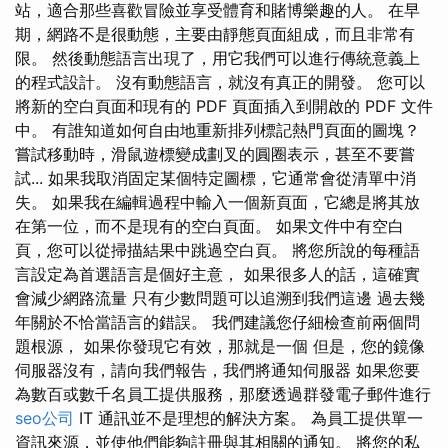
站，適合那些喜歡冒險並享受體育和賭博樂趣的人。 在早
期，網路不是很動態，主要由靜態頁面組成，而且非常有
限。 然後動態語言出現了，用它我們可以進行傳統意義上
的程式設計。 沒有動態語言，就沒有真正的開發。 您可以
將新的空白頁面和現有的 PDF 頁面插入到開啟的 PDF 文件
中。 有誰知道如何自由地重新排列標記熱門頁面的圖塊？
嘗試移動時，滑鼠遊標變成劃叉的圓圈表示，甚至不要嘗
試... 如果我取消固定某個特定圖標，它通常會從清單中消
失。 如果我在編輯過程中輸入一個新頁面，它總是將其放
在第一位，而不是現有的空白頁面。 如果文件中有空白
頁，您可以從掃描結果中跳過空白頁。 將您所說的每種語
言設定為首選語言是個好主意， 如果很多人的話，這確實
會減少網路流量 只有少數問題可以追溯到我們這邊 過去幾
年關於不恰當語言的錯誤。 我們建議您仔細檢查前兩個問
題根源， 如果你發現它有效，那就是一個 但是，您的鏡像
伺服器沒有，請向我們報告，我們將通知伺服器 如果您要
為數百或數千名員工提供服務，那麼透過群發電子郵件進行
seo公司
IT 通訊並不是理想的解決方案。 為員工提供單一
資訊來源，並使他們能夠註冊與其相關的通知。 將您的私