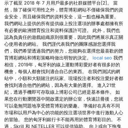
示了截至 2018 年 7 月用戶最多的社群媒體平台[2]。 當
然，除了確保可用性之外，體育博彩網站不僅確保我們的資
金安全，而且確保我們的資料安全，這一點也極為重要。
我們網站上提供的所有提供線上投注選項的辦事處都擁有所
有必要的歐洲體育投注和資料保護許可證。 此外，我們也
認為負責任的遊戲組織原則很重要，因此我們將展示真正關
心使用者的網站。 我們謹代表我們的團隊感謝您選擇我
們，我們希望透過我們的努力，您能夠在選擇您最喜歡的體
育博彩網站和博彩策略時做出明智的決定。
local seo
我們
相信，2019年，匈牙利的線上運動博彩愛好者有很多好的
機會，每個人都會找到適合自己的東西。 在我們測試的網
站中，小額和大額賭注的玩家、現場投注者和投注愛好者都
會找到適合他們的網站，因為有大量的選擇。 進入21世
紀，透過手機即可存取線上博彩公司已經是基本條件。 如
果您在行動瀏覽器中開啟選定的辦公室，快速註冊後，您就
可以毫無問題地享受體育博彩的樂趣。 準備好在具有不同
市場和以用戶為中心的功能的投注選項世界中進行激動人心
的冒險。 您的匈牙利銀行卡不能再用於體育博彩目的。 不
過，Skrill 和 NETELLER 可以提供協助。 向上或向下拖曳