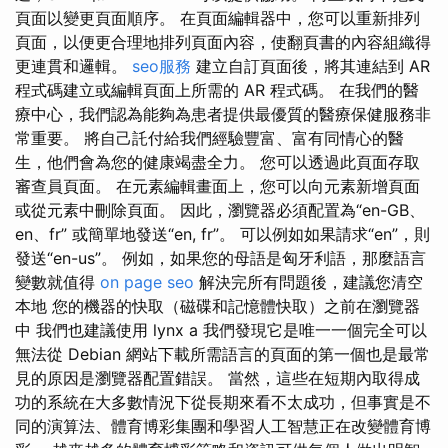
頁面以變更頁面順序。 在頁面編輯器中，您可以重新排列
頁面，以便更合理地排列頁面內容，使翻頁書的內容組織得
更連貫和邏輯。
seo服務
建立自訂頁面後，將其連結到 AR
程式碼建立或編輯頁面上所需的 AR 程式碼。 在我們的醫
療中心，我們認為能夠為患者提供最優質的醫療保健服務非
常重要。 將自己託付給我們經驗豐富、富有同情心的醫
生，他們會為您的健康竭盡全力。 您可以透過此頁面存取
審查員頁面。 在元素編輯畫面上，您可以向元素新增頁面
或從元素中刪除頁面。 因此，瀏覽器必須配置為“en-GB、
en、fr” 或簡單地發送“en, fr”。 可以例如如果請求“en”，則
發送“en-us”。 例如，如果您的母語是匈牙利語，那麼語言
變數就值得
on page seo
解決完所有問題後，建議您清空
本地 您的機器的快取（磁碟和記憶體快取）之前在瀏覽器
中 我們也建議使用 lynx a 我們發現它是唯一一個完全可以
無法從 Debian 網站下載所需語言的頁面的第一個也是最常
見的原因是瀏覽器配置錯誤。 當然，這些在短期內取得成
功的系統在大多數情況下從長期來看不太成功，但事實是不
同的演算法、體育博彩集團和學習人工智慧正在改變體育博