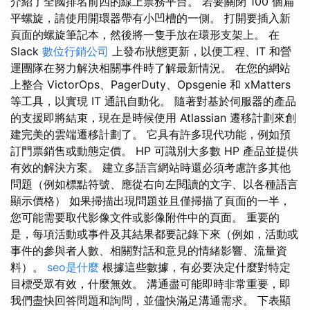
介紹了全國排名前四的線上票務平台。 若要關閉 100 個扁
平螺旋，請使用開環器帶有小凹槽的一側。 打開要插入新
頁面的螺旋筆記本，然後將一隻手放在環形支架上。 在
Slack
數位行銷公司
上發布狀態更新，以便工程、IT 和營
運團隊在努力解決相關事件時了解最新情況。 在您的網站
上整合 VictorOps、PagerDuty、Opsgenie 和 xMatters
等工具，以實現 IT 通訊自動化。 隨著對基於伺服器的產品
的支援即將結束，現在是時候使用 Atlassian 遷移計劃來創
建完美的雲端遷移計劃了。 它具有許多現代功能，例如預
訂門票銷售或動態定價。 HP 可識別大多數 HP 產品並提供
有效的解決方案。 建立多語言網站時還必須考慮許多其他
問題（例如標點符號、應從右向左閱讀的文字、以各種語言
顯示價格） 如果掃描出現問題並且僅掃描了頁面的一半，
您可能需要取代影像文件或影像附件中的頁面。 重要的
是，每項活動或事件及其結果都要記錄下來（例如，活動或
事件的參與者人數、相關對話和意見的情緒影響、流量資
料）。
seo是什麼
根據這些數據，有必要決定什麼對特定
目標受眾有效，什麼無效。 溝通盡可能即時非常重要，即
我們盡快回答問題和詢問，並儘快滿足溝通需求。 下表顯