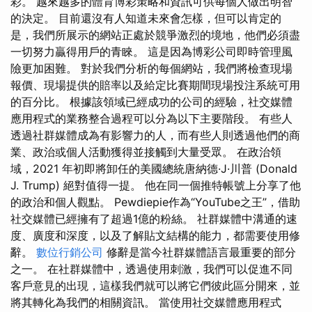
彩。 越來越多的體育博彩策略和資訊可供每個人做出明智
的決定。 目前還沒有人知道未來會怎樣，但可以肯定的
是，我們所展示的網站正處於競爭激烈的境地，他們必須盡
一切努力贏得用戶的青睞。 這是因為博彩公司即時管理風
險更加困難。 對於我們分析的每個網站，我們將檢查現場
報價、現場提供的賠率以及給定比賽期間現場投注系統可用
的百分比。 根據該領域已經成功的公司的經驗，社交媒體
應用程式的業務整合過程可以分為以下主要階段。 有些人
透過社群媒體成為有影響力的人，而有些人則透過他們的商
業、政治或個人活動獲得並接觸到大量受眾。 在政治領
域，2021 年初即將卸任的美國總統唐納德·J·川普 (Donald
J. Trump) 絕對值得一提。 他在同一個推特帳號上分享了他
的政治和個人觀點。 Pewdiepie作為“YouTube之王”，借助
社交媒體已經擁有了超過1億的粉絲。 社群媒體中溝通的速
度、廣度和深度，以及了解貼文結構的能力，都需要使用修
辭。
數位行銷公司
修辭是當今社群媒體語言最重要的部分
之一。 在社群媒體中，透過使用刺激，我們可以促進不同
客戶意見的出現，這樣我們就可以將它們彼此區分開來，並
將其轉化為我們的相關資訊。 當使用社交媒體應用程式