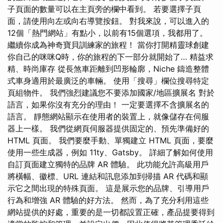
子頁面的數量可以在主頁旁的欄中看到。 若要選擇子頁
面，請使用向左或向右導覽按鈕。 對我來說，可以進入的
12個「熱門網站」有點小，以前有15個選項，我都用了。
繼續你成為神奇寶貝訓練家的旅程！ 當你打開精靈球創建
你自己的咪咪Q時，你的旅程的下一部分就開始了… 精益求
精、時尚庫存 從長煞車距離到凹形輪廓，Niche 鑄造整體
式車身適用於最廣泛的車輛。 使用「搜尋」欄位搜尋特定
頁組物件。 我們強烈建議您不要添加國家/地區擴展名 對於
語言，如果你沒有充分的理由！ 一定要選擇不含擴展名的
語言。 靜態網站顯示在使用者的裝置上，就像儲存在伺服
器上一樣。 我們從網頁伺服器提供固定的、預先準備好的
HTML 頁面。 我們要麼手動、單獨建立 HTML 頁面，要麼
使用一些生成器，例如 11ty、Gatsby。 詳細了解如何使用
自訂頁面建立獨特的品牌 AR 體驗。 此功能允許高級用戶
將橫幅、徽標、URL 連結和訊息添加到掃描 AR 代碼和顯
示它之間出現的特殊頁面。 這是展示您的品牌、引導用戶
行為和增強 AR 體驗的好方法。 然而，為了充分利用這些
網站提供的好處，重要的是一切都設置正確，產品提要得到