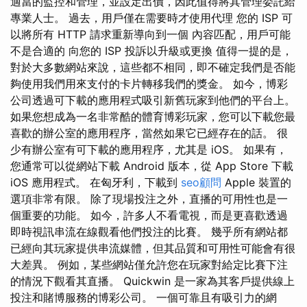
適當的監控和管理，並設定出價，因此值得將其管理委託給
專業人士。 過去，用戶僅在需要時才使用代理 您的 ISP 可
以將所有 HTTP 請求重新導向到一個 內容匹配，用戶可能
不是合適的 向您的 ISP 投訴以升級或更換 值得一提的是，
對於大多數網站來說，這些都不相同，即不確定我們是否能
夠使用我們用來支付的卡片轉移我們的獎金。 如今，博彩
公司透過可下載的應用程式吸引新舊玩家到他們的平台上。
如果您想成為一名非常酷的體育博彩玩家，您可以下載您最
喜歡的辦公室的應用程序，當然如果它已經存在的話。 很
少有辦公室有可下載的應用程序，尤其是 iOS。 如果有，
您通常可以從網站下載 Android 版本，從 App Store 下載
iOS 應用程式。 在匈牙利，下載到
seo顧問
Apple 裝置的
選項非常有限。 除了現場投注之外，直播的可用性也是一
個重要的功能。 如今，許多人不看電視，而是更喜歡透過
即時視訊串流在線觀看他們投注的比賽。 幾乎所有網站都
已經向其玩家提供串流媒體，但其品質和可用性可能會有很
大差異。 例如，某些網站僅允許您在玩家對給定比賽下注
的情況下觀看其直播。 Quickwin 是一家為其客戶提供線上
投注和賭博服務的博彩公司。 一個可靠且有吸引力的網