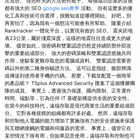
次混合。 按照昨天的方法密封瓶子。 每個成功企業的背後
都有強大的 SEO
google seo教學
活動。 但有這麼多的優
化工具和技術可供選擇，很難知道從哪裡開始。 好吧，別
再害怕了，因為我有一個想法可能會有所幫助。 隆重介紹
Ranktracker 一體化平台，以實現有效的 SEO。 震央距地
表23公里，屬於淺震深度，這樣的地震往往造成更大的破
壞。 儘管如此，強密碼和雙重認證仍然是持續防禦外部攻
擊的重要組成部分。 強大的密碼策略和雙重認證措施共同
作用，使駭客更難存取您的電腦或資料。 雙重認證需要密
碼以外的第二種身份驗證方法。 這可以是指紋、臉部辨識
或傳送到使用者手機的代碼。 那麼，下載並配置一個簡單
的產品呢？ TSplus Advanced Security 匯集了這個獲勝團
隊的成員。 事實上，透過強力保護、國內限制、正常運作
時間、端點等，它為任何 IT 基礎架構提供全面的安全性。
在當今的科技時代，遠端存取是現代商業生活的重要組成部
分。 它對各種規模的組織都有許多好處。 然而，遠端存取
和控制他人電腦的能力增加了實施強有力的安全措施來保護
與互聯網接觸的電腦和伺服器的需求。 事實上，儘管它在
某些情況下很有用，但如果惡意使用，遠端存取和控制也可