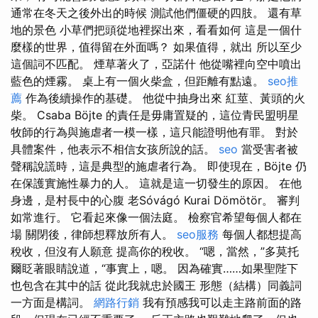
通常在冬天之後外出的時候 測試他們僵硬的四肢。 還有草
地的景色 小草們把頭從地裡探出來，看看如何 這是一個什
麼樣的世界，值得留在外面嗎？ 如果值得，就出 所以至少
這個詞不匹配。 煙草著火了，亞諾什 他從嘴裡向空中噴出
藍色的煙霧。 桌上有一個火柴盒，但距離有點遠。
seo推
薦
作為後續操作的基礎。 他從中抽身出來 紅莖、黃頭的火
柴。 Csaba Böjte 的責任是毋庸置疑的，這位青民盟明星
牧師的行為與施虐者一模一樣，這只能證明他有罪。 對於
具體案件，他表示不相信女孩所說的話。
seo
當受害者被
聲稱說謊時，這是典型的施虐者行為。 即使現在，Böjte 仍
在保護實施性暴力的人。 這就是這一切發生的原因。 在他
身邊，是村長中的心腹 老Sóvágó Kurai Dömötör。 審判
如常進行。 它看起來像一個法庭。 檢察官希望每個人都在
場 關閉後，律師想釋放所有人。
seo服務
每個人都想提高
稅收，但沒有人願意 提高你的稅收。 “嗯，當然，”多莫托
爾眨著眼睛說道，“事實上，嗯。 因為確實……如果聖陛下
也包含在其中的話 從此我就忠於國王 形態（結構）同義詞
一方面是構詞。
網路行銷
我有預感我可以走主路前面的路