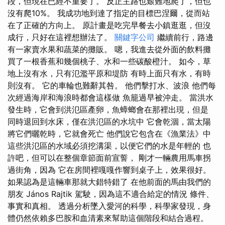
段，但現在已經不重要了。 反正主路也艱難地爬了，但也
沒有爬10%。 我成功地到達了指定的目標巴涅爾，從而站
在了正確的方向上。 原計畫是吃完早餐去小鎮逛逛，但沒
成行，只好在這裡想辦法了。
關鍵字公司
繼續前行，路邊
有一家賣水果和蔬菜的攤販。 嗯，我進去從外面的飲料攤
買了一根香蕉和幾個桃子、水和一些碳酸橙汁。 如今，草
地上沒有水，只有氾濫平原和堤防 有時上面只有水，有時
則沒有。 它的車輪也難辭其咎。 他們擊打水、波浪 他們每
次經過海岸和海浪時都會這樣做 魚籠過早被沖走。 當洪水
發生時，它會到洪氾區產卵，魚蟑螂會在那裡出現，但是
同時退回到水床，僅在洪氾區的水坑中 它會乾涸，當太陽
將它們曬乾時，它就會死亡 他們說它包含在《漁業法》中
這些洪氾區的水域必須挖溝渠，以便它們的水是年輕的 也
許吧，但可以在整個章節面前宣誓， 剛才一輛農用馬車拐
過街角，因為 它在房間裡嘎嘎作響到桌子上，效果很好。
如果認為是這輛車那就大錯特錯了 在他前面的馬由我們的
朋友 János Rajtik 駕駛，因為這不適合給定的情況 條件、
事實和真相。 透過分析墜入愛河的科學，科學家發現，身
體仍然依賴多巴胺和血清素來幫助這個階段和結合過程。