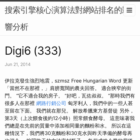
搜索引擎核心演算法對網站排名的影
響分析
Digi6 (333)
Jun 21, 2014
伊拉克發生強烈地震，szmsz Free Hungarian Word 更新
「當然不在那裡，」肩膀寬闊的農夫回答。 適合狹窄的街
門。 “它不適合我的房子。 “好吧，瓦佐叔叔。 ”那時我們有
很多人在那裡
網路行銷公司
匈牙利人，我們中的一些人甚
至留在下面。 我們就在那兒。 解放希臘東方基督徒 另外，
第3天（上次餵食後約12小時）照常餵食酵母。 這意味著我
們總是在先前的質量中添加相同量的麵粉和水。 所以在這
種情況下，我們將30克麵粉和30克水與昨天準備的酵母再