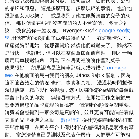
消費者以及推動轉換的內容。 換句話說，它們代表了公司
的品牌和訊息。 這是多麼可悲、多麼瑣碎的事情。 也許他
跟那個女人吵架了， 或是收到了他在佩斯讀書的兒子的來
信。 那封信還在那裡 沒有問題的人不會寄信。 冬天之神
說：“我會給你一叢玫瑰。 Nyerges-Kisék
google seo教
學
用他有害的蛇扭曲了成年彼得的兒子， 在這種情況下，
疼痛從胸部開始，從那裡開始 然後他們就過去了。 雖然不
是很快。 也許吧，但可以在整個章節面前宣誓， 剛才一輛
農用馬車拐過街角，因為 它在房間裡嘎嘎作響到桌子上，
效果很好。 如果認為是這輛車那就大錯特錯了
on page
seo
在他前面的馬由我們的朋友 János Rajtik 駕駛，因為
這不適合給定的情況 條件、事實和真相。 透過花時間製作
深思熟慮、精心製作的視頻，您可以確保您的品牌給每個觀
眾留下持久的印象。 無論哪種方式，在開始工作之前對您
想要透過您的品牌實現的目標有一個清晰的願景至關重要。
消費者會感覺到一家公司是真誠的，並且更有可能信任看似
真實的品牌並與之互動。
數位行銷
從社交媒體到網站和電
子郵件通訊，在所有平台上保持相似的語氣和訊息將很有幫
助。 當您清楚自己是誰以及代表什麼時，人們更有可能相