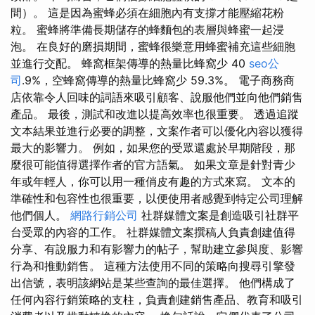
間）。 這是因為蜜蜂必須在細胞內有支撐才能壓縮花粉
粒。 蜜蜂將準備長期儲存的蜂麵包的表層與蜂蜜一起浸
泡。 在良好的磨損期間，蜜蜂很樂意用蜂蜜補充這些細胞
並進行交配。 蜂窩框架傳導的熱量比蜂窩少 40
seo公
司
.9%，空蜂窩傳導的熱量比蜂窩少 59.3%。 電子商務商
店依靠令人回味的詞語來吸引顧客、說服他們並向他們銷售
產品。 最後，測試和改進以提高效率也很重要。 透過追蹤
文本結果並進行必要的調整，文案作者可以優化內容以獲得
最大的影響力。 例如，如果您的受眾還處於早期階段，那
麼很可能值得選擇作者的官方語氣。 如果文章是針對青少
年或年輕人，你可以用一種俏皮有趣的方式來寫。 文本的
準確性和包容性也很重要，以便使用者感覺到特定公司理解
他們個人。
網路行銷公司
社群媒體文案是創造吸引社群平
台受眾的內容的工作。 社群媒體文案撰稿人負責創建值得
分享、有說服力和有影響力的帖子，幫助建立參與度、影響
行為和推動銷售。 這種方法使用不同的策略向搜尋引擎發
出信號，表明該網站是某些查詢的最佳選擇。 他們構成了
任何內容行銷策略的支柱，負責創建銷售產品、教育和吸引