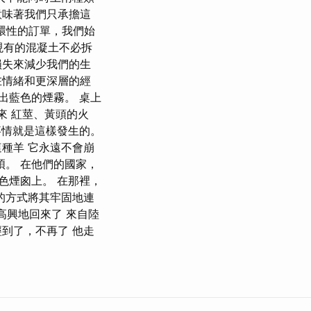
意味著我們只承擔這
循環性的訂單，我們始
現有的混凝土不必拆
損失來減少我們的生
在情緒和更深層的經
出藍色的煙霧。 桌上
來 紅莖、黃頭的火
事情就是這樣發生的。
種羊 它永遠不會崩
煩。 在他們的國家，
色煙囪上。 在那裡，
的方式將其牢固地連
高興地回來了 來自陸
到了，不再了 他走