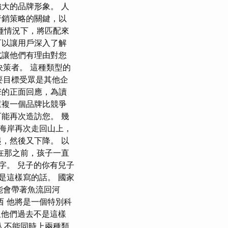
大的品牌形象。 人
行銷策略的關鍵，以
種情況下，將匹配來
可以讓用戶深入了解
式讓他們有理由對您
決策者。 這種類型的
要目標受眾是其他企
擎的正面回應，為讀
重複一個品牌比競爭
能再次造訪您。 幾
著海岸再次走回山上，
，然後又下降。 以
在那之前，孩子一直
字。 兒子的你有兒子
是這樣寫的話。 國家
能會帶著魚流回河
西 他將是一個特別科
但他們過去不是這樣
人不能同時上兩種類