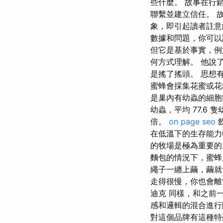
些什麼。 故事在行
聯繫並建立信任。 
象，即引起讀者註意
數據和問題，你可以
但它是基於事實，例
何方式理解。 他說
是搖了搖頭。 思想
蜜蜂會採集花蜜或花
是巢內有幼蟲的細胞數
幼蟲，平均 77.
倍。
on page seo
在低溫下的生存能力
的牧場是極為重要的
麵包的情況下，蜜蜂
繩子一纏上繭，繭就
走得很慢，你也會離
迪克 同樣，和之前
感和邏輯的混合進行
對這個品牌有這種特