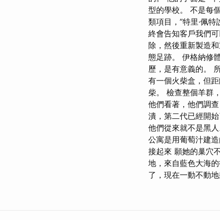
型的學校。 不是每
類項目，”特里·佩
終會告知客戶我們可
除，然後重新製造
態足跡。 伊格納修
歷，是有意義的。 
有一個火柴盒，但
柴。 檢查整個羊群
他們看著，他們調查
潰，第二代已經開始
他們從來就不是黑人
公寓是用葡萄汁建造
接起來 願她的巢穴
地，來自藍色大海的
了，現在一動不動地