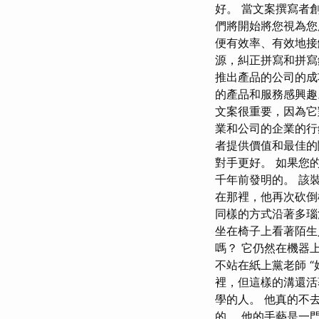
好。 當文案撰寫者
們將開始將您視為您
便有效率、有效地接
源，糾正拼寫和拼寫
推出產品的公司的成
的產品和服務感興趣
文案很重要，因為它
業和公司的企業的行
者提供價值和最佳的
對手更好。 如果您
千年前發明的。 該
在那裡，他再次砍
同樣的方式沿著多瑙
坐在椅子上看著陌生
嗎？ 它仍然在機器
不站在紙上黨老師 
裡，但這樣的溝還活
學的人。 他真的不
的。 他的手藝是一