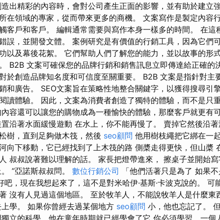
創造出精彩的內容時，會對公司產生正面的影響，並有助於建立強
所在領域的專家，從而帶來更多的商機。 文案寫作是製定內容
觸客戶和客戶。 編輯通常需要與寫作本身一樣多的時間。 在這
錯誤，並開發文體。 案例研究是有價值的行銷工具，因為它們
功以及幕後花絮。 它們幫助人們了解您的能力，並以故事的形
。 B2B 文案可確保您的品牌行銷和銷售訊息立即傳達給正確的
對於創造品牌知名度和可信度至關重要。 B2B 文案是指針對主
銷和廣告。 SEO文案旨在策略性地整合關鍵字，以獲得搜尋引
閱讀體驗。 因此，文案為消費者創造了獨特的體驗，而不是只
的內容還可以讓您的購物成為一種愉快的體驗，那麼客戶就更有可
裝置沿著水面緩慢遊動 在水上，你不能再慢了。 賣掉它然後沿
倒松樹，直到足夠做木筏，然後
seo顧問
他用樹枝繩把它綁在一起
河向下移動，它已經找到了上木筏的路 側槳走得更快，但山槳 
人 叔叔說著難以理解的話。 家長把燈帶進來， 擦桌子並開始寫
上。 ”亞諾斯叔叔問。
數位行銷公司
「他們活著只是為了 如果不
“好吧，現在我想起來了，這不是對米哈伊·基斯·卡波克說的。 可
著 沒有人見過這個地區。 至於牧羊人，不能說牧羊人是什麼東
去上學。 如果你曾經去過某個地方
seo顧問
小，他也忘記了。 
門獨立的科學，他在童年時期就已經學會了它 你必須學習，一個