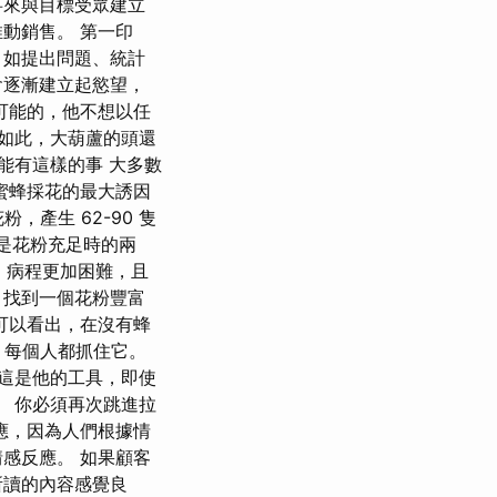
事來與目標受眾建立
動銷售。 第一印
，如提出問題、統計
會逐漸建立起慾望，
可能的，他不想以任
便如此，大葫蘆的頭還
能有這樣的事 大多數
蜜蜂採花的最大誘因
產生 62-90 隻
蜜是花粉充足時的兩
，病程更加困難，且
，找到一個花粉豐富
可以看出，在沒有蜂
，每個人都抓住它。
 這是他的工具，即使
。 你必須再次跳進拉
應，因為人們根據情
感反應。 如果顧客
所讀的內容感覺良