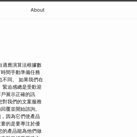
About
 自適應演算法根據數
有時間手動準備任務
也不同。 如果我們在
司
緊迫感總是受歡迎
客戶展示正確的訊
您對我們的文案服務
內回覆並開始諮詢。
能，因為它們使產品
重要的是要專注於優
您的產品能為他們做