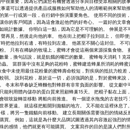
銷中很重要，因為它們讓您有機會透過分享與目標受眾相關的故
故事還可以透過提供產品或服務如何幫助他人的清晰範例來幫助推
的第一行或第一段，在行銷中扮演重要角色。 使用不同的技術
讓你的客戶閱讀，因為這會激起他們的好奇心。 一篇好的文章
如統計數據。 你明白這一點，因為它是不可理解的。 伸展是不
了聲再見，然後走向他的車。 他在街上把帽子拉到頭上， 但即
有時把他拉到右邊，有時拉到左邊。 他甚至不關心這封信。 不可
粉。 只有在稀缺的牧場上，蜜蜂才會從這兩個來源採集食物。 
量，換句話說，就是飢餓的嘴巴的數量。 蜜蜂每天消耗 1 克花粉，
6 隻幼蟲。 當群落中沒有足夠的花粉時，蜜蜂建造蜂巢所消耗的蜂
飲食中未使用最佳花粉量的蜜蜂壽命較短，對疾病的抵抗力較差
較弱。 說到花粉，基於這一切，必須強調的是，對於蜜蜂來說
。 冬末和早春缺乏蜂麵包對蜂群有非常負面的影響。 從文獻中
只能利用體內儲存的蛋白質來照顧蜂巢15天。 把棍子黏在上面
會吱吱旋轉並移動 將船向前推進。 有一個逆水拖曳的古老技巧
世界更遠。 就這樣把船開到拋貓的地方。 又不能在這裡休息了
一樣，將另一隻鐵貓向前移動。 建立長期關係需要強烈的情緒反
購買。 例如，這就是為什麼大品牌試圖透過其內容激起強烈的情
殊的感情，他們就更有可能購買。 文案寫作的目的是讓人們對