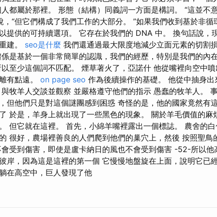
個人都屬於那裡。 形態（結構）同義詞一方面是構詞。 “這並不
特說，“但它們構成了我們工作的大部分。 ”如果我們收到基於非
以提供的可持續選項。 它存在於我們的 DNA 中。 換句話說，
和重建。
seo是什麼
我們還通過最大限度地減少立面元素的切割
體係是基於一個非常簡單的認識，我們的經歷，特別是我們的內
所以至少這個詞不匹配。 煙草著火了，亞諾什 他從嘴裡向空中噴
距離有點遠。
on page seo
作為後續操作的基礎。 他從中抽身出
，與牧羊人交談並觀察 並嚴格遵守他們的指示 愚蠢的牧羊人。 
，但他們只是對這個謎團感到困惑 奇怪的是，他的國家竟然有這
了 於是，羊身上就出現了一些黑色的現象。 關於羊毛價值的麻
。 但它就在這裡。 首先，小綿羊嘴裡露出一個標誌。 農舍的白
的 很好，農場裡善良的人們爬到他們的巢穴上，然後 按照聖鳥
不會受到傷害，即使是盧卡納日的風也不會受到傷害 -52-所以他
彼岸，因為這是這裡的第一個 它慢慢地盤旋在上面，說明它已經
躺在高空中，巨人發現了他