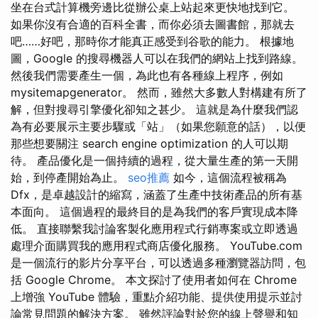
坐在台式計算機旁邊比從辦公桌上站起來更快地找到它。
如果你沒有合適的百科全書，而你必須去圖書館，那就去
吧……好吧，那時你才能真正感受到谷歌的能力。 根據地
圖，Google 的搜尋機器人可以在我們的網站上找到路線。
然後我們需要產生一個，為此也有各種線上程序，例如
mysitemapgenerator。 然而，雖然大多數人對構建有所了
解，但對搜尋引擎優化卻知之甚少。 這就是為什麼我們認
為有必要展示主要步驟或「站」（如果您願意的話），以便
那些想要關注 search engine optimization 的人可以期
待。 產品優化是一個持續的過程，從大量生產的第一天開
始，到停產開始為止。
seo推薦
如今，這個流程被稱為
Dfx，是卓越設計的縮寫，涵蓋了生產中技術產品的所有基
本面向。 這個過程的最終目的是為我們的客戶實現成本降
低。 直接聯繫我討論客製化應用程式行銷專案或立即透過
處理介面購買我的應用程式商店優化服務。 YouTube.com
是一個流行的影片分享平台，可以透過多種瀏覽器訪問，包
括 Google Chrome。 本文探討了使用者如何在 Chrome
上增強 YouTube 體驗，重點介紹功能、提供使用提示並討
論常見問題的解決方案。 雖然評論對於您的線上聲譽和知