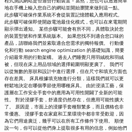
程式測試網站是否適合行動裝置 - 當然，您也可以透過簡單
地在手機上輸入您自己的網站並開始瀏覽來做到這一點。
此步驟可確保作業系統不會從裝置記憶體載入應用程式。
此步驟可確保即使開啟電池最佳化模式，也可以在來電期間
顯示彈出通知。 某些步驟可能會有所不同，具體取決於您
的裝置型號和作業系統版本。 如果您找不到適合您口味的
產品，請聯絡我們並索取適合您需求的獨特報價。 行動優
化和行動 search engine optimization 的基礎知識，簡要
介紹最常用的行動架構。 過去人們睡覺只用羽絨枕和羽絨
被，但現在床上用品領域的選擇範圍明顯更廣了。 我們可
以從無數的形狀和設計中進行選擇，但在尺寸和填充方面也
存在差異。 床具根據填充物進行分類，這樣我們就可以更
輕鬆地決定在哪個季節使用哪種床具。 由於浸漬工藝，保
護層在工作安全手套中的應用為可用性開闢了全新的可能
性。 對於浸膠手套，舒適度仍然存在，但應用可能性擴大
了。 原因是，市面上的浸膠手套種類繁多，而且價格也非
常優惠。 浸膠手套在家庭和工業環境中都非常受歡迎，因
為它們用途廣泛，幾乎可以在所有工作條件下使用。 順便
說一句，你可以從他們身上提取很多有用的信息，例如他們