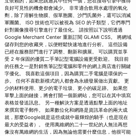
互依賴的，如果您跳過其中任何一個，您在搜尋引擎中獲得
良好可見性的機會都會減少。 非常適合飲用水處理的氧化
劑，除了溶解生物膜、假單胞菌、沙門氏菌外，還可以消滅
軍團菌。 ISO 技術也可以被視為 SEO 的子類型，它們專門
針對圖像搜尋引擎進行了最佳化。 請按照以下說明透過
Google Merchant Center 重新訂閱 GLAMI CSS。 將網域
儲存到您的收藏夾，以便輕鬆快速地進行分析。 這些設備
已經在服務部門進行了調整、翻新和擴展。 可以購買並享
受 2 年保固的優質二手筆記型電腦設備更受歡迎。 我目前
的任務之一是對銷售筆記型電腦和零件的網上商店進行關鍵
字優化。 我喜歡這個項目，因為購買二手電腦是環保的一
步。 任何不喜歡新模式的人都會為永續發展做出貢獻。 更
少的材料使用、更少的電子垃圾、更小的碳足跡。 如果您
單擊上面的鏈接，將會打開一個新網站，您可以在其中填寫
表格並發送訊息。 另一種解決方案是透過點擊上面的地址
來撰寫電子郵件。 如果數位化和網路是資訊革命的兩大成
就，那麼Google就是這些成就中最輝煌的騎手（也是現在
最大的受益者）。 使用萬維網的二十一世紀的人無法再想
像沒有萬維網的生活，因為無論他需要什麼信息，他很可能