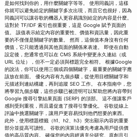
是如何找到你的，用什麼關鍵字等等。 使用同義詞，這樣
你就可以避免給定的關鍵字多次出現，而且它也很好，因為
同義詞可以讓谷歌的機器人更容易識別給定的內容是什麼。
這對於 TF/IDF 索引也很重要，這是 Google 賦予頁面的
值。 該值表示給定內容的重要性、價值和資訊量，因此重
要的不僅僅是關鍵字的數量。 然而，這個值本身沒有任何
價值，它只能透過與其他頁面的關係來表達。 即使在自動
設定後，您通常也可以在 CMS 系統中變更永久連結（或
URL 位址），但不一定必須與標題完全相符。 根據Google
的說法，你可以使用三個或四個關鍵字，最重要的關鍵字應
該放在前面。 優化內容有九個步驟，從使用目標關鍵字和
元描述到連結構建，再到追蹤 SEO 工作。 在本指南中，您
將學習九個步驟，這些步驟已被證明可以幫助您將內容帶到
Google 搜尋引擎結果頁面 (SERP) 的頂部。 這不僅讓客戶
感到受到重視，而且還促進了搜尋引擎優化。 谷歌從線上
評論中挑選關鍵字，讓用戶更容易找到他們想要的東西。
此外，使用標題標籤（h1、h2、h3）突出顯示內容的重要
部分並提高可讀性。 谷歌的演算法優先考慮為用戶提供價
值的高品質內容。 確保您的內容經過充分研究、原創且引