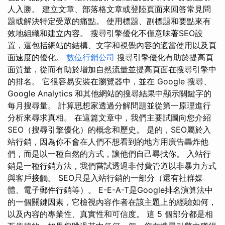
人入勝。 建立文章、部落格文章或登陸頁面來回答常見問
題或解決特定受眾的痛點。 使用標題、副標題和要點來有
效地組織和建立內容。 搜尋引擎優化不僅意味著SEO設
置，還包括網站的結構、文字和視覺內容的適當使用以及頁
面速度的優化。
數位行銷公司
搜尋引擎優化有助於提高頁
面質量，從而有助於增加自然流量並提高頁面在搜尋引擎中
的排名。 它很容易安裝在瀏覽器中，並在 Google 搜尋、
Google Analytics 和其他網站的搜尋結果中顯示關鍵字的
每月搜尋量。 計算思想家透過分解問題並從第一原理進行
分析來尋求真相。 在這篇文章中，我們主要試圖向您介紹
SEO（搜尋引擎優化）的概念和歷史。 是的，SEO屬於入
站行銷，因為你不會在人們不想看到的地方用廣告轟炸他
們，而是以一種自然的方式，讓他們自己尋找你。 入站行
銷是一種行銷方法，我們嘗試透過非付費管道以非暴力方式
與客戶接觸。 SEO只是入站行銷的一部分（還有社群媒
體、電子郵件行銷等）。 E-E-A-T是Google排名演算法中
的一個關鍵因素，它檢視內容作者在該主題上的經驗如何，
以及內容的專業性、真實性和可信度。 這 5 個部分都是相