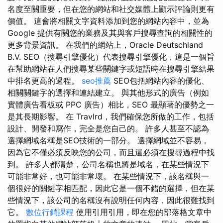
名度至關重要，但在您的網站和社交媒體上顯示評論則更有
價值。 這會將相關文字資料添加到您的網站內容中，並為
Google 提供有關您的業務及其與客戶搜尋查詢的相關性的
更多背景資訊。 在我們的網站上，Oracle Deutschland
B.V. SEO（搜尋引擎優化）代表搜尋引擎優化，這是一個旨
在幫助網站在人們搜尋某些關鍵字或短語時在搜尋引擎結果
中排名更高的過程。
seo推薦
SEO包括網站內容的優化、
相關關鍵字的選擇和連結建立。 與其他形式的廣告（例如
實體廣告看板或 PPC 廣告）相比，SEO 最顯著的優勢之一
是其長期影響。 在 Travlrd，我們確保您所做的工作，包括
設計、開發和寫作，完全是您自己的。 許多人甚至不認為
選擇網域名稱是SEO技術的一部分。 選擇網域並不容易，
因為它不僅必須反映您的公司，而且還必須在搜尋過程中找
到。 許多人都清楚，公司名稱也將是域名，在某些情況下
可能非常好，也可能非常壞。 在某些情況下，該名稱與一
個很好的關鍵字相匹配，因此它是一個不錯的選擇，但在某
些情況下，該公司的名稱沒有說明任何內容，因此很難找到
它。
數位行銷課程
使用引用引用，即在您的部落格文章中