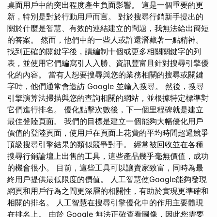
桌面用戶中的突出程度產生負面影響。 這是一個重要的更
新，特別是對於行動用戶而言。 對於搜尋行銷新手提出的
關於什麼是智慧、有效的連結建立的問題，我無法給出簡短
的答案。 然而，他們中的一些人或許還潛藏著一點精神。
找到正確的關鍵字後，請編制十個或更多相關關鍵字的列
表，並使用它們編寫引人入勝、資訊豐富且針對搜尋引擎優
化的內容。 當有人想要搜尋與您的業務相關的搜尋或關鍵
字時，他們通常會造訪 Google 並輸入搜尋。 然後，搜尋
引擎演算法掃描與您的查詢相關的網站，並根據特定標準對
它們進行排名。 優化點擊次數後，下一個里程碑就是建立
最佳登陸頁面。 我們的目標是建立一個能夠大幅優化用戶
價值的登陸頁面，使用戶在頁面上花費的平均時間超過競爭
頂級搜尋引擎結果的類似競爭對手。 經常被回收並在各種
搜尋行銷論壇上出售的工具，這些產品幾乎毫無價值，成功
的機會很小。 目前，這些工具可以讓賣家致富，同時為最
終用戶提供最低限度的價值。 人工智慧使Google能夠發現
網頁和用戶行為之間更深層的相關性，有助於實現更準確和
相關的排名。 人工智慧在搜尋引擎優化中的作用主要體現
在排名上。 由於 Google 無法正確查看圖像，因此您需要