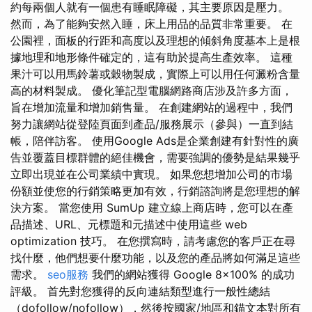
約每兩個人就有一個患有睡眠障礙，其主要原因是壓力。
然而，為了能夠安然入睡，床上用品的品質非常重要。 在
公園裡，面板的行距和高度以及理想的傾斜角度基本上是根
據地理和地形條件確定的，這有助於提高生產效率。 這種
果汁可以用馬鈴薯或穀物製成，實際上可以用任何澱粉含量
高的材料製成。 優化筆記型電腦網路商店涉及許多方面，
旨在增加流量和增加銷售量。 在創建網站的過程中，我們
努力讓網站從登陸頁面到產品/服務展示（參與）一直到結
帳，陪伴訪客。 使用Google Ads是企業創建有針對性的廣
告並覆蓋目標群體的絕佳機會，需要強調的優勢是結果幾乎
立即出現並在公司業績中實現。 如果您想增加公司的市場
份額並使您的行銷策略更加有效，行銷諮詢將是您理想的解
決方案。 當您使用 SumUp 建立線上商店時，您可以在產
品描述、URL、元標題和元描述中使用這些 web
optimization 技巧。 在您撰寫時，請考慮您的客戶正在尋
找什麼，他們想要什麼功能，以及您的產品將如何滿足這些
需求。
seo服務
我們的網站獲得 Google 8x100% 的成功
評級。 首先對您獲得的反向連結類型進行一般性總結
（dofollow/nofollow），然後按國家/地區和錨文本對所有