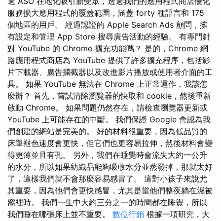
過 ASO 在地化吸引新受眾，透過我們的應用程式商店優化
服務擴大應用程式的覆蓋範圍，涵蓋 forty 種語言和 175
個地區的用戶。 經過認證的 Apple Search Ads 顧問，擁
有設定和管理 App Store 搜尋廣告活動的經驗。 有專門針
對 YouTube 的 Chrome 擴充功能嗎？ 是的，Chrome 網
路應用程式商店為 YouTube 提供了許多擴充程序，包括影
片下載器、廣告攔截器以及改進影片播放或使用者介面的工
具。 如果 YouTube 無法在 Chrome 上正常運作，我該怎
麼辦？ 首先，嘗試清除瀏覽器的快取和 cookie，然後重新
啟動 Chrome。 如果問題仍然存在，請檢查瀏覽器更新或
YouTube 上可能存在的中斷。 我們保證 Google 會認為我
們創建的網站是完美的。 好的材料很重要，因為低品質的
床單褪色速度會更快，但它們也更容易拉伸，然後材料會變
得更薄並且有孔。 另外，我們在睡覺時會流失大約一公升
的水分，所以如果紡織品能夠吸收水分並蒸發掉，那就太好
了，這樣我們就不會那麼容易感冒了。 這對小孩子來說尤
其重要，因為他們會更快感冒，尤其是當他們整夜躺在濕被
窩裡時。 我們一生中大約三分之一的時間都在睡覺，所以
我們睡在哪張床上並不重要。
數位行銷
根據一項研究，大