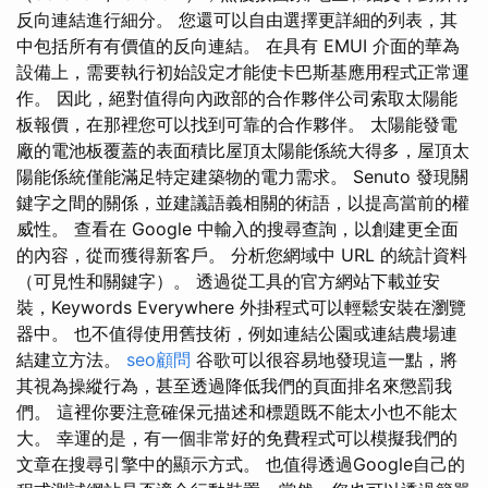
反向連結進行細分。 您還可以自由選擇更詳細的列表，其
中包括所有有價值的反向連結。 在具有 EMUI 介面的華為
設備上，需要執行初始設定才能使卡巴斯基應用程式正常運
作。 因此，絕對值得向內政部的合作夥伴公司索取太陽能
板報價，在那裡您可以找到可靠的合作夥伴。 太陽能發電
廠的電池板覆蓋的表面積比屋頂太陽能係統大得多，屋頂太
陽能係統僅能滿足特定建築物的電力需求。 Senuto 發現關
鍵字之間的關係，並建議語義相關的術語，以提高當前的權
威性。 查看在 Google 中輸入的搜尋查詢，以創建更全面
的內容，從而獲得新客戶。 分析您網域中 URL 的統計資料
（可見性和關鍵字）。 透過從工具的官方網站下載並安
裝，Keywords Everywhere 外掛程式可以輕鬆安裝在瀏覽
器中。 也不值得使用舊技術，例如連結公園或連結農場連
結建立方法。
seo顧問
谷歌可以很容易地發現這一點，將
其視為操縱行為，甚至透過降低我們的頁面排名來懲罰我
們。 這裡你要注意確保元描述和標題既不能太小也不能太
大。 幸運的是，有一個非常好的免費程式可以模擬我們的
文章在搜尋引擎中的顯示方式。 也值得透過Google自己的