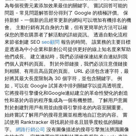
為每個視覺元素添加效果最佳的關鍵字。 嘗試回答可能的
問題 - 常見問題解答部分得到了 Google 的積極評價。 保
持新鮮 - 一個新的且經常更新的網站可以增加有機排名的機
會。 主動行銷有其自身的力量，但有更簡單的方法可以確
保您的潛在購票者了解活動的詳細資訊。 透過自動化流程
來節省創建 SEO
seo顧問
報告的時間。 該業務的主要目標
是透過為中小企業和新創公司提供更好的線上知名度來幫助
他們成長。 建立連結時，我們必須確保連結來自連結到我
們個人資料的頁面。 對於外部鏈接，我們必須注意僅鏈接
到相關、有用且高品質的頁面。 URL 必須包含連字符，最
好將其最大長度限制為 30 個字符，並包含關鍵字。 例
如，可以在 Google 試算表中排列關鍵字以提高透明度。
它將搜尋引擎優化和Google連結建立的革命性變化的創造
性和基於內容的程序集成為一個有機整體。 了解用戶意圖
對於創建對用戶有用並由搜尋引擎排名的內容至關重要。
始終嘗試了解用戶的搜尋意圖並相應地自訂您的內容。 嘗
試使用 Ranktracker 尋找易於排名且競爭度較低的關鍵
字。
網路行銷公司
沒有圖像描述的搜尋引擎無法辨識圖像