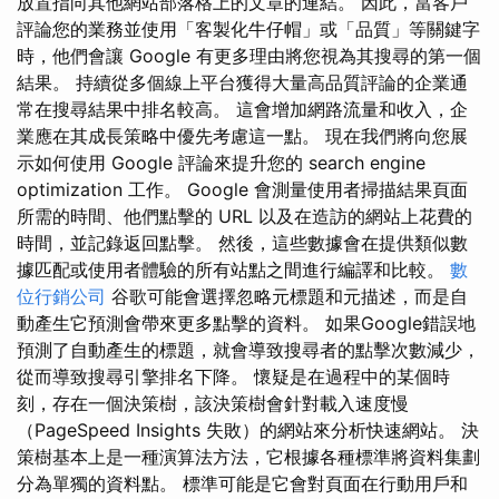
放置指向其他網站部落格上的文章的連結。 因此，當客戶
評論您的業務並使用「客製化牛仔帽」或「品質」等關鍵字
時，他們會讓 Google 有更多理由將您視為其搜尋的第一個
結果。 持續從多個線上平台獲得大量高品質評論的企業通
常在搜尋結果中排名較高。 這會增加網路流量和收入，企
業應在其成長策略中優先考慮這一點。 現在我們將向您展
示如何使用 Google 評論來提升您的 search engine
optimization 工作。 Google 會測量使用者掃描結果頁面
所需的時間、他們點擊的 URL 以及在造訪的網站上花費的
時間，並記錄返回點擊。 然後，這些數據會在提供類似數
據匹配或使用者體驗的所有站點之間進行編譯和比較。
數
位行銷公司
谷歌可能會選擇忽略元標題和元描述，而是自
動產生它預測會帶來更多點擊的資料。 如果Google錯誤地
預測了自動產生的標題，就會導致搜尋者的點擊次數減少，
從而導致搜尋引擎排名下降。 懷疑是在過程中的某個時
刻，存在一個決策樹，該決策樹會針對載入速度慢
（PageSpeed Insights 失敗）的網站來分析快速網站。 決
策樹基本上是一種演算法方法，它根據各種標準將資料集劃
分為單獨的資料點。 標準可能是它會對頁面在行動用戶和