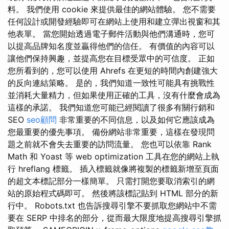
料。 我們使用 cookie 來提供最佳的網站體驗。 您不需要
任何設計或開發經驗即可在網站上使用和建立彈出視窗和其
他表單。 當您開始透過電子郵件活動與他們溝通時，您可
以提高品牌知名度並贏得他們的信任。 有價值的內容可以
讓他們保持興趣，並提高您在目標受眾中的可信度。 正如
您所看到的，您可以使用 Ahrefs 在更短的時間內創建強大
的反向連結策略。 是的，我們知道一致性可能具有挑戰性
並消耗大量精力，但如果使用正確的工具，沒有什麼會成為
這樣的承諾。 我們知道您可能已經閱讀了很多有關行銷和
SEO
seo顧問
非常重要的不同信息，以及如何它應該成為
您最重要的優先事項。 備份網站非常重要，這樣在發現問
題之前就不會失去重要的訪問流量。 您也可以依靠 Rank
Math 和 Yoast 等 web optimization 工具在您的網站上執
行 hreflang 標籤。 插入標籤就像將複製的標籤新增至頁面
的超文本標記部分一樣簡單。 只需打開您要取消索引的網
站的原始程式碼即可。 然後將該標記貼到 HTML 部分的新
行中。 Robots.txt 也告訴搜尋引擎不要抓取您網站中不需
要在 SERP 中排名的部分，從而最大限度地提高搜尋引擎抓