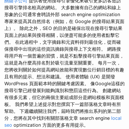
關鍵字公司
提供者使用搜尋引擎優化來吸引更多訪客造訪
搜尋引擎排名較高的網站。 大多數擁有自己的網站和線上
形象的公司通常會聘請外部 search engine optimization
專家來提高其自然排名（例如，在 Google 的搜尋結果頁面
上）。 除此之外，SEO 的目的是確保出現在搜尋引擎結果
頁面上的結果與搜尋相關，以便盡可能多的使用者點擊它
們。 在此過程中，文字摘錄和元資料得到最佳化，從而確
保搜尋中出現的這些資訊摘錄與搜尋上下文相符。 網路搜
尋用戶有一個普遍的習慣，就是不點擊搜尋引擎結果頁面，
這就是為什麼高排名對於吸引流量至關重要。 每月一次，
您將收到關於如何提高網站效能和實現數位行銷目標的有趣
且有用的提示、想法和建議。 使用者體驗 (UX) 是開發
WordPress 頁面範本時的關鍵考慮因素。 像Google這樣的
搜尋引擎已經發展到能夠識別和懲罰這些行為。 創建網站
有很多元素，但它的兩個主要組成部分是網站模板和頁面模
板。 我們希望上述提示對您撰寫下一篇部落格文章時有所
幫助。 下週繼續關注我們，屆時我們將推出系列的第二部
分，您將在其中找到有關部落格文章 search engine
local
seo
optimization 方面的更多有用提示。