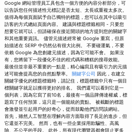
Google 網站管理員工具包含一個方便的內容分析部分，可
以告訴您任何描述性元標記是否太短、太長或重複太多次。
值得為每個頁面賦予自己獨特的標題，您可以在其中以吸引
訪客的方式總結頁面內容。 建議與標題標籤相同 - 只要您
想要它就可以，但請確保在接近開頭的地方提到您的關鍵字
和其他重要資訊。 儘管元描述經常被 Google 重寫，但原
始描述在 SERP 中仍然佔有很大比例。 不要碰運氣，不要
依賴 Google 為您創建元描述，因為它可能不會。 如果沒
有，您將留下一段優化不佳的程式碼和糟糕的搜尋效能。
最後但並非最不重要的一點是，精心編寫且有吸引力的元描
述可能會提高您的自然點擊率。
關鍵字公司
因此，在建立
關鍵字優化的標題標籤時，請記住，標題標籤中只有一個目
標關鍵字就足以獲得更好的排名。 我們還可以看到它是一
個列表，因為它寫了前10名，最後有一個品牌傳達權威，標
題寫了任何預算，這只是一個籠統的賣點。 被截斷的標題
會激發並引起用戶的好奇心，從而鼓勵他們訪問該網站。
首先，雖然人工智慧在理解內容方面取得了長足的進步，但
它還並不完美。 然而，也有一些企業採用欺騙性、高風
險、不公平的手段。 此外，所有現代瀏覽器都會阻止更多