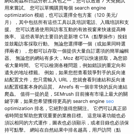
網站爬蟲和日誌分析工具包之一，您可以透過 7 天免費試
用來嘗試。 您可以單獨購買每個 search engine
optimization 模組，也可以選擇全包方案（120 美元/
月），其中包括所有這些工具以及培訓電話、入職培訓和支
援。 您可以透過使用與訪客互動的有效視窗來快速提高轉
換率。 這些表單的主要目的是新增 CTA（點擊操作）按鈕
並鼓勵訪客採取行動。 無論您選擇哪一個（或如果同時選
擇兩者），您都可以存取一個提供大量自訂選項的簡單編輯
器。 無論您的網站有多大，Moz 都可以快速抓取，為您節
省大量時間。 它可以檢測各種問題，例如錯誤的重定向和
遺失的地址標籤。 例如，如果您想查看競爭對手的反向連
結配置文件，您只需輸入 URL，您就會看到連結和反向連
結配置檔案本身的品質。 Ahrefs 有一個非常快的反向連結
爬蟲。 值得一提的是，SEMrush 目前擁有市場上最大的關
鍵字庫，如果您希望獲得更高的 search engine
seo
optimization 排名，它絕對值得您關注。 它們可以真正節
省時間並幫助您實現重要的業務目標。 這意味著功能也必
須以相同的方式運作，圖表也必須顯示，或者目錄也必須保
持可點擊。 網站在自然結果中排名越高，用戶訪問（點