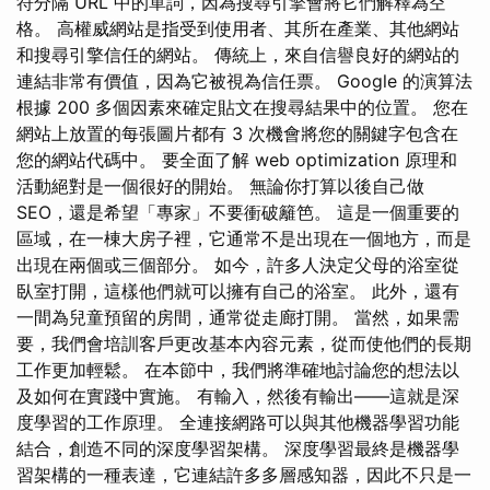
符分隔 URL 中的單詞，因為搜尋引擎會將它們解釋為空
格。 高權威網站是指受到使用者、其所在產業、其他網站
和搜尋引擎信任的網站。 傳統上，來自信譽良好的網站的
連結非常有價值，因為它被視為信任票。 Google 的演算法
根據 200 多個因素來確定貼文在搜尋結果中的位置。 您在
網站上放置的每張圖片都有 3 次機會將您的關鍵字包含在
您的網站代碼中。 要全面了解 web optimization 原理和
活動絕對是一個很好的開始。 無論你打算以後自己做
SEO，還是希望「專家」不要衝破籬笆。 這是一個重要的
區域，在一棟大房子裡，它通常不是出現在一個地方，而是
出現在兩個或三個部分。 如今，許多人決定父母的浴室從
臥室打開，這樣他們就可以擁有自己的浴室。 此外，還有
一間為兒童預留的房間，通常從走廊打開。 當然，如果需
要，我們會培訓客戶更改基本內容元素，從而使他們的長期
工作更加輕鬆。 在本節中，我們將準確地討論您的想法以
及如何在實踐中實施。 有輸入，然後有輸出——這就是深
度學習的工作原理。 全連接網路可以與其他機器學習功能
結合，創造不同的深度學習架構。 深度學習最終是機器學
習架構的一種表達，它連結許多多層感知器，因此不只是一