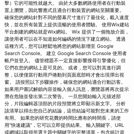
擊）它的可能性就越大。 由於大多數網路使用者在行動裝
置上瀏覽，因此響應式且適合行動裝置的網站至關重要。
確保您的網站針對不同的螢幕尺寸進行了最佳化，載入速度
快，並在所有裝置上提供流暢的使用者體驗。 使用Wix建站
平台創建的網站就是Wix網站。 Wix 提供了一個拖放介面，
讓使用者可以在不知道如何編碼的情況下建立網站。 透過
這種方式，您可以輕鬆地將您的網站新增至 Google
Search Console。 建立 Google Search Console 使用者
帳戶並登入。 儘管標題不一定直接影響搜尋引擎優化，但
它們在您的網站上是可見的。 或者，您可以對其進行調
整，以便僅當行動用戶捲動到頁面底部時才會出現彈出視
窗。 請按照以下步驟操作，確保您的網站適合行動訪客。
如果用戶嘗試解鎖內容並輸入個人訊息，瀏覽器將再次提示
潛在危險並發出第二次警告。 一旦您開始輸入元描述部
分，片段編輯器頂部的片段預覽將立即顯示新文字。 分析
該清單以得出您自己的結論，這些結論可能對您未來的工作
有用。 如果您的研究花費的時間比應有的時間長，請使
用“快速建議”，它可以立即提供結果。 輸入關鍵字、URL
或網域以取得所選主題中關鍵字的完整清單 - 包含統計資