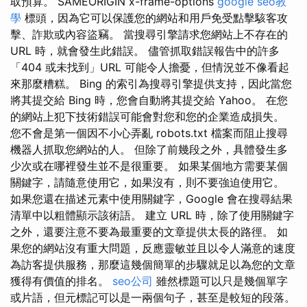
取預算。 SAMEORIGIN x-frame-options
google seo教
學
標頭，因為它可以保護您的網站和用戶免受點擊駭客攻
擊、詐欺或內容盜竊。 當搜尋引擎請求您網站上不存在的
URL 時，就會發生此錯誤。 儘管抓取錯誤報告中的許多
「404 或未找到」URL 可能令人擔憂，但情況並不像看起
來那麼糟糕。 Bing 的索引為搜尋引擎提供支持，因此當您
將其提交給 Bing 時，您會自動將其提交給 Yahoo。 在您
的網站上犯下技術錯誤可能會對您和您的企業造成損失。
您不會是第一個因不小心弄亂 robots.txt 檔案而阻止搜尋
機器人抓取您網站的人。 但除了前幾段之外，具體發生多
少次或在哪裡發生並不是很重要。 如果某個地方需要某個
關鍵字，請隨意使用它，如果沒有，則不要強迫使用它。
如果您還在描述元素中使用關鍵字，Google 會在搜尋結果
清單中以粗體顯示該術語。 建立 URL 時，除了使用關鍵字
之外，還要注意不要為最重要的文章提供太長的路徑。 如
果您的網站沒有重大問題，反應靈敏並且以令人滿意的速度
為訪客提供服務，那麼這幾個簡單的步驟就足以為您的文章
獲得有價值的排名。
seo公司
雖然標題可以只是幾個單字
或片語，但元標記可以是一兩個句子，甚至是較短的段落。