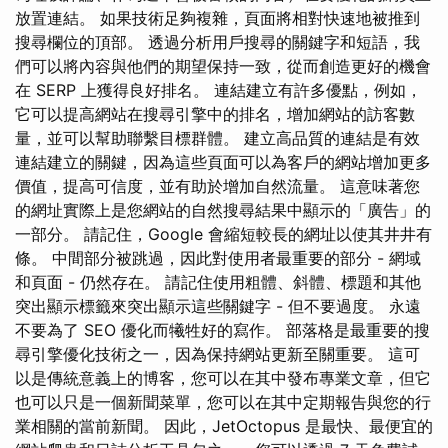
放置連結。 如果技術足夠複雜，頁面將相對快速地被推到
搜尋欄位的頂部。 透過分析用戶搜尋的關鍵字和短語，我
們可以將內容與他們的期望保持一致，從而創造更好的機會
在 SERP 上獲得良好排名。 連結建立有許多優點，例如，
它可以提高網站在搜尋引擎中的排名，增加網站的訪客數
量，並可以幫助聯繫目標群體。 建立高品質的連結是有效
連結建立的關鍵，因為這些頁面可以為客戶的網站增加更多
價值，提高可信度，並有助於增加自然流量。 這意味著您
的網址實際上是您網站的自然搜尋結果中顯示的「廣告」的
一部分。 請記住，Google 會縮短較長的網址以使其井井有
條。 中間部分被跳過，因此對使用者最重要的部分 - 網域
和頁面 - 仍然存在。 請記住使用粗體、斜體、標題和其他
突出顯示標籤來突出顯示這些關鍵字 - 但不要過度。 永遠
不要為了 SEO 優化而犧牲好的寫作。 部落格是最重要的搜
尋引擎優化技術之一，因為保持網站更新至關重要。 這可
以是傳統意義上的博客，您可以在其中發布專業文章，但它
也可以只是一個新聞菜單，您可以在其中定期報告與您的行
業相關的當前新聞。 因此，JetOctopus 是最快、最便宜的