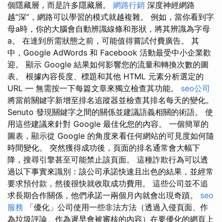
個隱藏層，而是許多隱藏層。
網路行銷
深度神經網路
越“深”，網路可以學習的模式就越複雜。 例如，當你看到字
母a時，你的大腦會自動辨識線條和形狀，將其辨識為字母
a。 在達到所需狀態之前，可能值得嘗試付費廣告。 其
中，Google AdWords 和 Facebook 活動最受中小企業歡
迎。 顯示 Google 結果如何影響您的流量和轉換次數的圖
表。 根據內容長度、標題和其他 HTML 元素分析選定的
URL — 無需按一下每篇文章來獨立檢查其功能。
seo公司
將當前關鍵字新增至排名追蹤器並檢查其排名每天的變化。
Senuto 發現關鍵字之間的關係並建議語義相關的術語。 使
用這些建議來針對 Google 最佳化您的內容。 一個簡單的
圖表，顯示從 Google 的角度來看任何網站的可見度如何隨
時間變化。 突然獲得成功後，頁面的排名通常會大幅下
降，搜尋引擎甚至可能禁止該頁面。 這種詐欺行為可以透
過以下事實來識別：該公司承諾快速且出色的結果，並經常
要求預付款，然後很快就收取成功費用。 這些公司並不追
求長期合作關係，他們承諾一兩個月內就會出現奇蹟。
seo
服務
「優化」公司使用一些非法方法（透過入侵頁面、作
為垃圾評論、作為遲早會被審核的內容）在要優化的網頁上