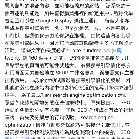
惡意類型的混合內容 - 並可能破壞您的網站。 該系統的一
個有趣的功能是，如果值得購買那裡的給定用戶，程序化廣
告甚至可以在 Google Display 網路上運行。 每個人都希
望成為搜尋引擎的第一名，但至少是第一頁。 不是每個人
都可以，但我們會盡力確保您在那裡。 由於這些內容出現
在搜尋引擎結果中，因此它們應該鼓勵讀者更多地了解您的
活動。 這些文字的長度必須在 one hundred
seo推薦
twenty 到 160 個字元之間。 您的清單排名提高越多，用
戶點擊您的頁面的可能性就越大。 有機搜尋引擎優化尋求
利用頁面因素自然地在 SERP 中排名更高，而無需支付主要
排名費用。 成功的活動試圖影響搜尋引擎優化的發展，因
此他們必須在網站內容中包含精心挑選的搜尋引擎演算法關
鍵字。 為了最成功的 search engine optimization 活動，
關鍵字應該相關地分散在整個網站中。 單獨檢查時，SEO
活動的各個部分更有意義。 了解 SEO 為何成為有效的行銷
策略，首先要分解您的行銷活動。 search engine
optimization 服務有助於確保網站可供搜尋引擎使用，並
提高搜尋引擎找到該網站並為其提供高排名的機會。 SEO