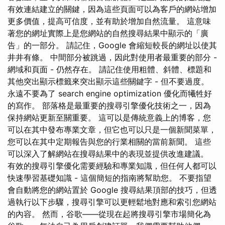
有效連結建立的關鍵，因為這些頁面可以為客戶的網站增加
更多價值，提高可信度，並有助於增加自然流量。 這意味
著您的網址實際上是您網站的自然搜尋結果中顯示的「廣
告」的一部分。 請記住，Google 會縮短較長的網址以使其
井井有條。 中間部分被跳過，因此對使用者最重要的部分 -
網域和頁面 - 仍然存在。 請記住使用粗體、斜體、標題和
其他突出顯示標籤來突出顯示這些關鍵字 - 但不要過度。
永遠不要為了 search engine optimization 優化而犧牲好
的寫作。 部落格是最重要的搜尋引擎優化技術之一，因為
保持網站更新至關重要。 這可以是傳統意義上的博客，您
可以在其中發布專業文章，但它也可以只是一個新聞菜單，
您可以在其中定期報告與您的行業相關的當前新聞。 這些
可以深入了解網站在搜尋結果中的表現並提供改進建議。
有效的搜尋引擎優化需要經驗和專業知識，但任何人都可以
快速學習基礎知識 - 這個簡短的指南將幫助您。 不要指望
會自動將您的網站置於 Google 搜尋結果頂部的技巧，但透
過執行以下步驟，搜尋引擎可以更輕鬆地對應和索引您網站
的內容。 然而，谷歌——從現在起將搜尋引擎市場簡化為