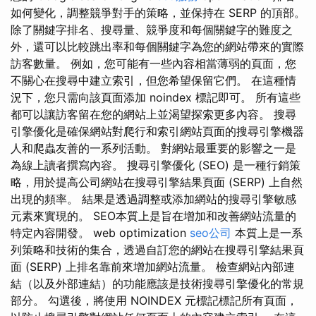
如何變化，調整競爭對手的策略，並保持在 SERP 的頂部。
除了關鍵字排名、搜尋量、競爭度和每個關鍵字的難度之
外，還可以比較跳出率和每個關鍵字為您的網站帶來的實際
訪客數量。 例如，您可能有一些內容相當薄弱的頁面，您
不關心在搜尋中建立索引，但您希望保留它們。 在這種情
況下，您只需向該頁面添加 noindex 標記即可。 所有這些
都可以讓訪客留在您的網站上並渴望探索更多內容。 搜尋
引擎優化是確保網站對爬行和索引網站頁面的搜尋引擎機器
人和爬蟲友善的一系列活動。 對網站最重要的影響之一是
為線上讀者撰寫內容。 搜尋引擎優化 (SEO) 是一種行銷策
略，用於提高公司網站在搜尋引擎結果頁面 (SERP) 上自然
出現的頻率。 結果是透過調整或添加網站的搜尋引擎敏感
元素來實現的。 SEO本質上是旨在增加和改善網站流量的
特定內容開發。 web optimization
seo公司
本質上是一系
列策略和技術的集合，透過自訂您的網站在搜尋引擎結果頁
面 (SERP) 上排名靠前來增加網站流量。 檢查網站內部連
結（以及外部連結）的功能應該是技術搜尋引擎優化的常規
部分。 勾選後，將使用 NOINDEX 元標記標記所有頁面，