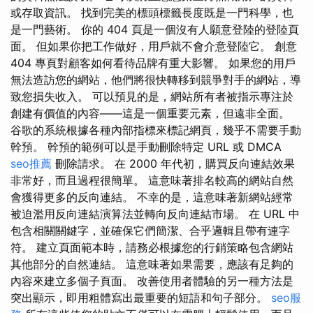
或存取資訊。 找到完美的標頭標籤長度既是一門科學，也
是一門藝術。 你的 404 頁是一個沒有人願意登陸的登陸頁
面。 但如果你把工作做好，用戶就不會介意登陸它。 創意
404 專頁對顧客如何看待品牌有重大影響。 如果您的用戶
無法造訪您的網站，他們將很快轉移到競爭對手的網站，導
致您損失收入。 可以預見的是，網站所有者被指示專注於
創建有價值的內容——這是一個重要元素，但遠非全面。
谷歌的系統根據各種內部指標來標記網頁，幾乎不需要手動
幹預。 幹預的範例可以是手動刪除特定 URL 或 DMCA
seo推薦
刪除請求。 在 2000 年代初，購買反向連結效果
非常好，而且過程很簡單。 這意味著排名較高的網站自然
會獲得更多的反向連結。 不幸的是，這意味著新網站經常
被迫濫用反向連結演算法並轉向反向連結市場。 在 URL 中
包含相關關鍵字，並確保它們簡潔、合乎邏輯且帶有連字
符。 建立頁面範本時，請務必根據您的行銷策略包含網站
其他部分的自然連結。 這意味著如果需要，應該有足夠的
內容來建立多個子頁面。 改善使用者體驗的另一種方法是
突出顯示，即用粗體寫出最重要的短語和句子部分。
seo服