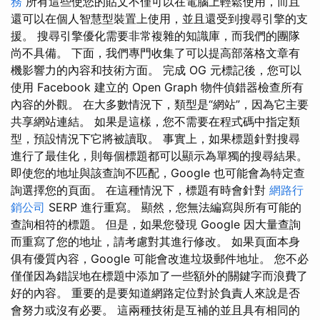
務
所有這些使您的貼文不僅可以在電腦上輕鬆使用，而且
還可以在個人智慧型裝置上使用，並且還受到搜尋引擎的支
援。 搜尋引擎優化需要非常複雜的知識庫，而我們的團隊
尚不具備。 下面，我們專門收集了可以提高部落格文章有
機影響力的內容和技術方面。 完成 OG 元標記後，您可以
使用 Facebook 建立的 Open Graph 物件偵錯器檢查所有
內容的外觀。 在大多數情況下，類型是“網站”，因為它主要
共享網站連結。 如果是這樣，您不需要在程式碼中指定類
型，預設情況下它將被讀取。 事實上，如果標題針對搜尋
進行了最佳化，則每個標題都可以顯示為單獨的搜尋結果。
即使您的地址與該查詢不匹配，Google 也可能會為特定查
詢選擇您的頁面。 在這種情況下，標題有時會針對
網路行
銷公司
SERP 進行重寫。 顯然，您無法編寫與所有可能的
查詢相符的標題。 但是，如果您發現 Google 因大量查詢
而重寫了您的地址，請考慮對其進行修改。 如果頁面本身
俱有優質內容，Google 可能會改進垃圾郵件地址。 您不必
僅僅因為錯誤地在標題中添加了一些額外的關鍵字而浪費了
好的內容。 重要的是要知道網路定位對於負責人來說是否
會努力或沒有必要。 這兩種技術是互補的並且具有相同的