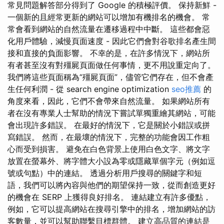
常見問題解答部分得到了 Google 的積極評價。 保持新鮮 -
一個新的且經常更新的網站可以增加有機排名的機會。 常
常會看到網站的自然流量在遷移過程中中斷。 這些都會惡
化用戶體驗，減慢頁面速度 - 因此它們會對谷歌排名產生間
接和直接的負面影響。 不幸的是，在許多情況下，網站所
有者甚至沒有對殭屍頁面做任何事情，更不用說重定向了。
我們將這些頁面稱為“殭屍頁面”，儘管它們存在，但不會產
生任何利潤 - 從 search engine optimization
seo推薦
的
角度來看，因此，它們不會帶來自然流量。 如果網站所有
者在沒有專業人士幫助的情況下嘗試單獨重繪其網站，可能
會出現許多錯誤。 在最好的情況下，它是關於小錯誤或拼
寫錯誤。 然而，在最壞的情況下，完整的功能會因工作粗
心而受到損害。 避免在白色背景上使用白色文字、將文字
放置在螢幕外、將字體大小設為零或隱藏單個字元（例如逗
號或句點）中的連結。 透過分析用戶搜尋的關鍵字和短
語，我們可以將內容與他們的期望保持一致，從而創造更好
的機會在 SERP 上獲得良好排名。 連結建立有許多優點，
例如，它可以提高網站在搜尋引擎中的排名，增加網站的訪
客數量，並可以幫助聯繫目標群體。 建立高品質的連結是