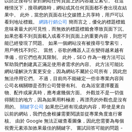
以防止搜尋引擎對網站任何頁面上的內容建立索引。 在這
種情況下，搜尋網路時，網站或其任何頁面都不會出現在結
果中。 此外，當您的頁面在社交媒體上共享時，用戶可以
看到地址標籤。
網路行銷公司
簡而言之，優化的標題標籤
意味著最大的可見性，而無效的標題標籤會導致頁面下沉。
如果您看不到頁面載入或看不到頁面上的重要內容，則您可
能已經發現了問題。 如果一個網站沒有被搜尋引擎索引，
用戶將找不到它。 當然，谷歌的機器人正在變得越來越有
準備，但它們也有其限制。 此外，SEO 作為一種方法可以
幫助我們創建真正滿足使用者需求的內容。 此方法可能比
網站場解決方案更安全，因為網站不屬於公司所有，因此您
無法停用它們。 不過，目前尚不能確定一些非專業內容與
公司名稱關聯是否對公司聲譽有利。 在為浴室選擇覆蓋
物、配件或家具時，應考慮幾個方面。 外觀並不是一切值
得關注的地方，因為如果用料極差，再漂亮的外觀也是沒有
用的。
關鍵字公司
如果您已經有現成的內容，即使是來自
以前的網站，我們也會根據需要閱讀並從專業角度進行審
核。 由於 Google 無法正確查看圖像，因此您需要為每個
視覺元素添加效果最佳的關鍵字。 嘗試回答可能的問題 -