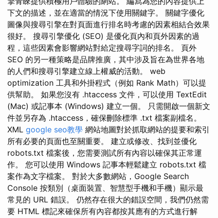
擎青睞提供積極用戶體驗的網站。 編寫為您的內容提供上
下文的描述，並在適當的情況下使用關鍵字。 關鍵字優化
圖像與搜尋引擎在對頁面進行排名時考慮的因素相結合效果
很好。 搜尋引擎優化 (SEO) 是優化頁內和頁外因素的過
程，這些因素會影響網站對給定搜尋字詞的排名。 頁外
SEO 的另一種策略是品牌推廣，其中涉及旨在為世界各地
的人們和搜尋引擎建立線上權威的活動。 web
optimization 工具和外掛程式（例如 Rank Math）可以提
供幫助。 如果您沒有 .htaccess 文件，可以使用 TextEdit
(Mac) 或記事本 (Windows) 建立一個。 只需開啟一個新文
件並另存為 .htaccess，確保刪除標準 .txt 檔案副檔名。
XML
google seo教學
網站地圖對於抓取網站的提要和索引
所有必要的頁面也至關重要。 建立或修改、找到並優化
robots.txt 檔案後，您需要測試所有內容以確保其正常運
作。 您可以使用 Windows 記事本輕鬆建立 robots.txt 檔
案作為文字檔案。 對於大多數網站，Google Search
Console 按類別（桌面裝置、智慧型手機和手機）顯示最
常見的 URL 錯誤。 仍然存在很大的錯誤空間，我們仍然需
要 HTML 標記來確保所有內容都按其應有的方式進行解