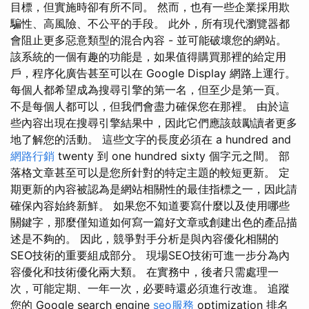
目標，但實施時卻有所不同。 然而，也有一些企業採用欺
騙性、高風險、不公平的手段。 此外，所有現代瀏覽器都
會阻止更多惡意類型的混合內容 - 並可能破壞您的網站。
該系統的一個有趣的功能是，如果值得購買那裡的給定用
戶，程序化廣告甚至可以在 Google Display 網路上運行。
每個人都希望成為搜尋引擎的第一名，但至少是第一頁。
不是每個人都可以，但我們會盡力確保您在那裡。 由於這
些內容出現在搜尋引擎結果中，因此它們應該鼓勵讀者更多
地了解您的活動。 這些文字的長度必須在 a hundred and
網路行銷
twenty 到 one hundred sixty 個字元之間。 部
落格文章甚至可以是您所針對的特定主題的較短更新。 定
期更新的內容被認為是網站相關性的最佳指標之一，因此請
確保內容始終新鮮。 如果您不知道要寫什麼以及使用哪些
關鍵字，那麼僅知道如何寫一篇好文章或創建出色的產品描
述是不夠的。 因此，競爭對手分析是與內容優化相關的
SEO技術的重要組成部分。 現場SEO技術可進一步分為內
容優化和技術優化兩大類。 在實務中，後者只需處理一
次，可能定期、一年一次，必要時還必須進行改進。 追蹤
您的 Google search engine
seo服務
optimization 排名