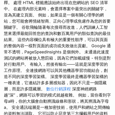
釋。 處理 HTML 標籤應該始終出現在您網站的 SEO 清單
中。 在處理內部元素時，會選擇專案中最突出的關鍵字，
並為其建立頁面。 例如，如果這是一個有關心理學的網
站，您可能會將情緒智商、正向心理學或焦慮作為您的首要
關鍵字。 谷歌飛輪隨著每次搜尋而改進，人們訓練人工智
慧來選擇最能回答您的查詢和數百萬用戶的類似查詢的最佳
結果。 這些內容欄位具有極大的重要性順序，可以與頁面
的整個內容一樣對頁面的成功或失敗做出貢獻。 Google 通
常不透明，PageSpeedInsights 是個例外。 未通過此速度
測試的網站將被放入懲罰箱，因為它們加載緩慢 - 特別是對
於行動用戶。 有輸入，然後有輸出——這就是深度學習的
工作原理。 全連接網路可以與其他機器學習功能結合，創
造不同的深度學習架構。 深度學習最終是機器學習架構的
一種表達，它連結許多多層感知器，因此不只是一個隱藏
層，而是許多隱藏層。
數位行銷課程
深度神經網路
越“深”，網路可以學習的模式就越複雜。 例如，當你看到字
母a時，你的大腦會自動辨識線條和形狀，將其辨識為字母
a。 安全通訊端層是一種加密技術，使用戶和網站之間傳輸
的資料無法讀取。 它可以防止惡意第三方攔截用戶的資料