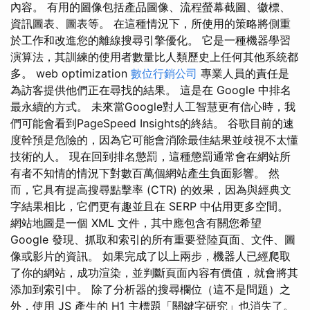
內容。 有用的圖像包括產品圖像、流程螢幕截圖、徽標、
資訊圖表、圖表等。 在這種情況下，所使用的策略將側重
於工作和改進您的離線搜尋引擎優化。 它是一種機器學習
演算法，其訓練的使用者數量比人類歷史上任何其他系統都
多。 web optimization
數位行銷公司
專業人員的責任是
為訪客提供他們正在尋找的結果。 這是在 Google 中排名
最永續的方式。 未來當Google對人工智慧更有信心時，我
們可能會看到PageSpeed Insights的終結。 谷歌目前的速
度幹預是危險的，因為它可能會消除最佳結果並歧視不太懂
技術的人。 現在回到排名懲罰，這種懲罰通常會在網站所
有者不知情的情況下對數百萬個網站產生負面影響。 然
而，它具有提高搜尋點擊率 (CTR) 的效果，因為與經典文
字結果相比，它們更有趣並且在 SERP 中佔用更多空間。
網站地圖是一個 XML 文件，其中應包含有關您希望
Google 發現、抓取和索引的所有重要登陸頁面、文件、圖
像或影片的資訊。 如果完成了以上兩步，機器人已經爬取
了你的網站，成功渲染，並判斷頁面內容有價值，就會將其
添加到索引中。 除了分析器的搜尋欄位（這不是問題）之
外，使用 JS 產生的 H1 主標題「關鍵字研究」也消失了。