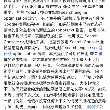
搜尋引擎不會在搜尋結果中的頁面後麵包含頁面描述（上面
給出）。 了解 301 重定向在技術 SEO 中的工作原理至關
重要。 對於 Yoast，找到並點擊 search engine
optimization 設定。 有了額外的元數據，影片更有可能在
Google 搜尋結果中排名靠前。 如果該欄位中已有程式碼，
請將其刪除並替換為新建立的 robots.txt 檔案。 使用 URL
檢查工具尋找單一頁面層級的錯誤。 您可以在 Search
Console 中找到此工具。 您需要設定 Search Console 並
驗證您是否擁有網站。 基於此技術 search engine
seo是
什麼
optimization 清單，本文提供了可用於技術 SEO 審
核的逐步指南。 如果將瀏覽器視窗縮小到手機大小，則可
以輕鬆地在電腦上執行檢查。 它試圖識別使用者輸入每個
術語的目的，並優先考慮回答未說出的問題的結果。 除了
內部連結之外，還可以隨意使用外部連結。 一開始，搜尋
引擎並沒有根據太多標準對內容進行排名。 大多數情況
下，他們只查看給定的關鍵字是否在網站文字中出現，如果
出現，出現了多少次。 由於網站創建者很快就開始濫用這
一點（例如，他們在沒有任何上下文的情況下用給定的搜尋
字詞「亂扔」頁面），因此規則也發生了變化。
關鍵字公