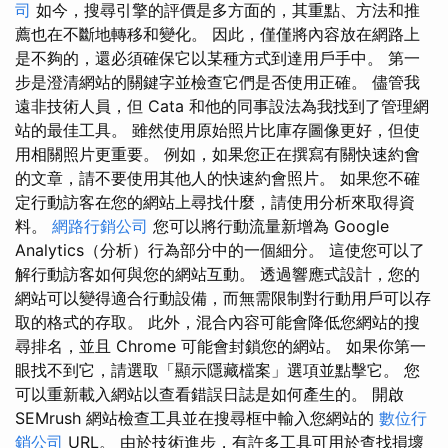
司
如今，搜尋引擎的評價是多方面的，其重點、方法和推
薦也在不斷地轉移和變化。 因此，僅僅將內容放在網路上
是不夠的，還必須確保它以某種方式到達用戶手中。 第一
步是澄清網站的關鍵字並檢查它們是否使用正確。 儘管我
遠非技術人員，但 Cata 和他的同事設法為我找到了管理網
站的最佳工具。 雖然使用原始照片比庫存圖像更好，但使
用相關照片更重要。 例如，如果您正在撰寫有關快速約會
的文章，請不要使用其他人的快速約會照片。 如果您不確
定行動訪客在您的網站上尋找什麼，請使用分析來取得資
料。
網路行銷公司
您可以將行動流量新增為 Google
Analytics（分析）行為部分中的一個細分。 這使您可以了
解行動訪客如何與您的網站互動。 透過響應式設計，您的
網站可以變得適合行動設備，而無需限制對行動用戶可以存
取的格式的存取。 此外，混合內容可能會降低您網站的搜
尋排名，並且 Chrome 可能會封鎖您的網站。 如果你第一
眼找不到它，請選取「顯示隱藏檔案」選項並點擊它。 您
可以重新載入網站以查看錯誤日誌是如何產生的。 開啟
SEMrush 網站檢查工具並在搜尋框中輸入您網站的
數位行
銷公司
URL。 由於技術進步，有許多工具可用於查找損壞