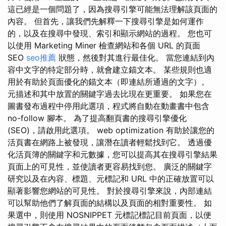
這已經是一個問題了，因為搜尋引擎可能無法理解該頁面的
內容。 但首先，讓我們先解釋一下搜尋引擎是如何運作
的，以及在搜尋中發現、索引和顯示網站的過程。 您也可
以使用 Marketing Miner 檢查網站和各個 URL 的頁面
SEO
seo推薦
狀態，然後對其進行最佳化。 當您連結到內
容中文字的特定部分時，就會建立錨文本。 某些規則也適
用於有助於頁面優化的錨文本（即連結所通過的文字）。
元描述和其中放置的關鍵字過去比現在更重要。 如果您在
圖書發布過程中停用此選項，程式將自動在動畫書中包含
no-follow 腳本。 為了提高翻頁書的搜尋引擎優化
(SEO)，請啟用此選項。 web optimization 有助於讓您的
活頁書在網路上被發現，讓潛在讀者輕鬆找到它。 透過優
化活頁簿的關鍵字和元數據，您可以提高其在搜尋引擎結果
頁面上的可見性，並使讀者更容易找到您。 廣泛的關鍵字
研究以及在內容、標題、元標記和 URL 中的正確放置可以
顯著影響您網站的可見性。 對於搜尋引擎來說，內部連結
可以幫助他們了解頁面的結構以及頁面的相對重要性。 如
果選中，則使用 NOSNIPPET 元標記標記目前頁面，以便