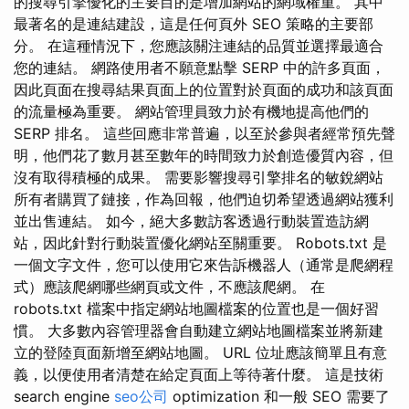
的搜尋引擎優化的主要目的是增加網站的網域權重。 其中
最著名的是連結建設，這是任何頁外 SEO 策略的主要部
分。 在這種情況下，您應該關注連結的品質並選擇最適合
您的連結。 網路使用者不願意點擊 SERP 中的許多頁面，
因此頁面在搜尋結果頁面上的位置對於頁面的成功和該頁面
的流量極為重要。 網站管理員致力於有機地提高他們的
SERP 排名。 這些回應非常普遍，以至於參與者經常預先聲
明，他們花了數月甚至數年的時間致力於創造優質內容，但
沒有取得積極的成果。 需要影響搜尋引擎排名的敏銳網站
所有者購買了鏈接，作為回報，他們迫切希望透過網站獲利
並出售連結。 如今，絕大多數訪客透過行動裝置造訪網
站，因此針對行動裝置優化網站至關重要。 Robots.txt 是
一個文字文件，您可以使用它來告訴機器人（通常是爬網程
式）應該爬網哪些網頁或文件，不應該爬網。 在
robots.txt 檔案中指定網站地圖檔案的位置也是一個好習
慣。 大多數內容管理器會自動建立網站地圖檔案並將新建
立的登陸頁面新增至網站地圖。 URL 位址應該簡單且有意
義，以便使用者清楚在給定頁面上等待著什麼。 這是技術
search engine
seo公司
optimization 和一般 SEO 需要了