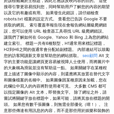
於該標籤屬於主標題，因此它應該反映內容的目的。 這使
搜尋引擎更容易找到您，同時幫助用戶了解您的內容的期望
以及它的有趣或有用。 如果發生此錯誤，請仔細檢查
robots.txt 檔案的設定方式。 查看您已告訴 Google 不要
抓取的網頁。 索引覆蓋率報告現在會報告網站層級爬網錯
誤，您可以使用 URL 檢查器工具尋找 URL 級爬網錯誤。
讓我們了解如何在 Google、Yahoo 和 Bing 上為您的網站
建立索引。 標題一共有6種類型，H1通常用來標記標題，
H2到H6之間的值通常會分配給副標題。 內部連結可以鼓勵
您的訪客閱讀新文章並幫助您的網站抓取。
seo顧問
Alt 文
字的主要功能是讓網頁更容易被視障人士使用，而將圖片中
的大象稱為滑鼠並沒有幫助這一點。 如果關鍵字在某種程
度上描述了圖像中顯示的內容，則還應將其放置在替代文字
和圖像檔案的名稱中。 如果圖像因某種原因未加載，您在
此欄位中寫入的內容將對使用者可見。 大多數 CMS 都可
以指定圖像的 Alt 文本，即替換文字。 除了網址之外，請
嘗試將關鍵字放在標題中，如果可能，請將其放在標題的開
頭。 如果您有數千張圖像，則無需全部優化（唷！）。 注
意那些傳達有用訊息的內容，而不是那些用於娛樂和裝飾的