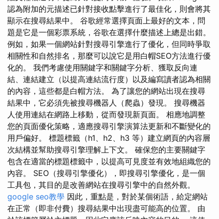
認為附加的元描述已針對接收點擊進行了最佳化，則會將其
顯示在搜尋結果中。 谷歌經常選擇頁面上最好的文本，問
題是它是一個彩票系統，谷歌在選擇什麼描述上總是出錯。
例如，如果一個網站針對搜尋引擎進行了優化，但同時爭取
相關性和自然排名，那麼可以說它是用白帽SEO方法進行優
化的。 我們考慮使用關鍵字和關鍵字分析、獲取反向連
結、連結建立（以提高連結流行度）以及編寫讀者認為相關
的內容，這些都是白帽方法。 為了讓您的網站出現在搜尋
結果中，它必須先被搜尋機器人（爬蟲）發現。 搜尋機器
人使用連結在網路上移動，從而發現新頁面。 相應地調整
您的頁面優化策略，適應搜尋引擎演算法更新和不斷變化的
用戶偏好。 標題標籤（h1、h2、h3 等）建立網頁的內容層
次結構並幫助搜尋引擎理解上下文。 確保您的主要關鍵字
包含在適當的標題標籤中，以提高可見度並有效地組織您的
內容。 SEO（搜尋引擎優化），即搜尋引擎優化，是一個
工具包，其目的是改善網站在搜尋引擎中的自然外觀。
google seo教學
因此，重點是，對於某個術語，給定網站
在正常（即非付費）搜尋結果中出現盡可能高的位置。 由