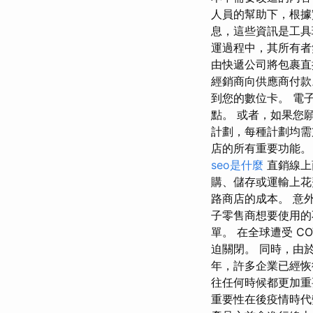
人員的幫助下，根據
息，這些資訊是工具
運過程中，其所有者
由快遞公司將包裹直
經銷商向供應商付款
到您的數位卡。 電
點。 或者，如果您願
計劃，每種計劃均需支
店的所有重要功能。 因
seo是什麼
直銷線上
購、儲存或運輸上花費
路商店的成本。 意
子零售商想要使用的
單。 在全球遭受 C
迫關閉。 同時，由
年，許多企業已經恢
往任何時候都更加重
重要性在後疫情時代