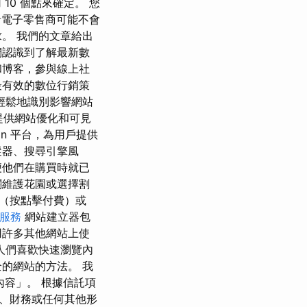
10 個點來確定。 您
學者電子零售商可能不會
。 我們的文章給出
們認識到了解最新數
和博客，參與線上社
最有效的數位行銷策
速輕鬆地識別影響網站
提供網站優化和可見
tion 平台，為用戶提供
蹤器、搜尋引擎風
便他們在購買時就已
關維護花園或選擇割
C（按點擊付費）或
o服務
網站建立器包
用許多其他網站上使
人們喜歡快速瀏覽內
的網站的方法。 我
內容」。 根據信託項
、財務或任何其他形