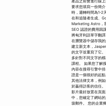
產品之前會進行線上
要求您填寫一份簡介，
時，週轉時間為1-2天
在和追隨者生成、Go
Marketing 
SEO 認證的費用
將匈牙利語單字翻譯
在瀏覽器中儲存我的
建立新文本，Jaspe
的文字並重寫了它。 
多針對不同文字的模
課程。 如果您了解
內容在搜尋引擎中排名
證是一個很好的起點
其他法律文本，例如
於贏得訪客的信任。
影片最好放置在頁面
中，您確定了網站的用
圾郵件。 您的企業