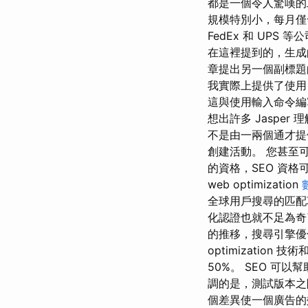
都是一個令人驚嘆的
規模特別小，每月僅
FedEx 和 UP
在這裡提到的，生成
章提出另一個副標題的
我實際上提供了使用
這與使用輸入命令編
想出許多 Jaspe
不是由一兩個通才提
創建活動。 您甚至
的資格，SEO 資格
web optimization
全球用戶搜尋的匹配
化認證也就不足為奇了
的推移，搜尋引擎優化（
optimizati
50%。 SEO 
調的是，測試版本之
個差異使一個廣告的