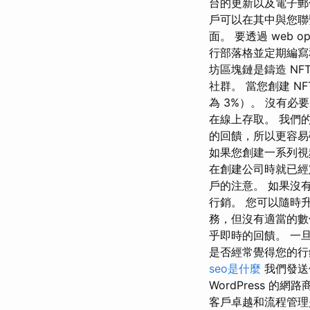
台的更新以及電子郵
戶可以在其中與您聯
面。 要透過 web opt
行部落格並定期編寫和
坊區塊鏈是鑄造 N
社群。 當您創建 
為 3%）。 沒有必
在線上存取。 我們
的回饋，所以更容易
如果您創建一系列視
在創建公司時就已
戶的注意。 如果沒
行銷。 您可以隨時
務，但沒有適當的數
乎即時的回饋。 一
是否經常覺得您的行
seo是什麼
我們發送
WordPress 
客戶卓越和流程管理