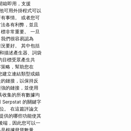
 開箱即用，支援
多其他可用外掛程式可以
有事情。 或者您可
法各有利弊，並且
標非常重要。 一旦
，我們很容易認為
況要好。 其中包括
和描述產生器、詞袋
您的目標受眾產生共
容策略，幫助您在
 這允許您建立連結類型或錨
失的鏈接，以保持反
很強的鏈接，並使用
具收集的所有數據均
pstat 的關鍵字
位。 在這篇評論文
它提供的哪些功能使其
訂的後端，因此您可以一
格是根據發貨數量、