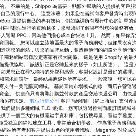
的。 不幸的是，Shippo 為需要一點額外幫助的人提供的客戶
並經營自己的履行中心。 這意味著，如果您在嘗試向客戶發貨時出
ipBob 還提供自己的專有技術，例如協調所有履行中心的訂單
對這些想法進行的實驗越多，您就越能了解哪些對您的業務有效
有人迴避 PPC，因為他們擔心成本會快速上升。 然而，如果你
資回報。 您可以建立該地區最大的電子商務網站，但如果沒有
們造訪您的網站，與您的品牌互動，並透過他們的網路分享他們的
商務網站選擇設定專家有很大關係。 這是使用 Shopify 的
備提供協助。 該設計正是它聽起來的樣子（如上所述）。 這是
 如果您正在尋找獨特的外觀和感覺，客製化設計是最好的選擇
需求而設計，最終結果應滿足所有要求。 一般來說，您可以在 Go
等註冊商支付一美元購買網域。 基於直銷市場模式的線上商店在營
資金。 供應商只會將剛訂購並付款的產品交給快遞公司，由快
售商另有決定。
數位行銷公司
客戶向經銷商（網上商店）支付產
，我們提供多種網域 TLD 選擇。 您可以透過控制面板訂購網域
提供了一個巨大的有機關鍵字資料庫，包括搜尋量、關鍵字難度
 是一種受歡迎的網站建立工具，非常適合初學者。 作為電子商務和
承諾為網站所有者和客戶提供出色的使用者體驗。 Magento 對於