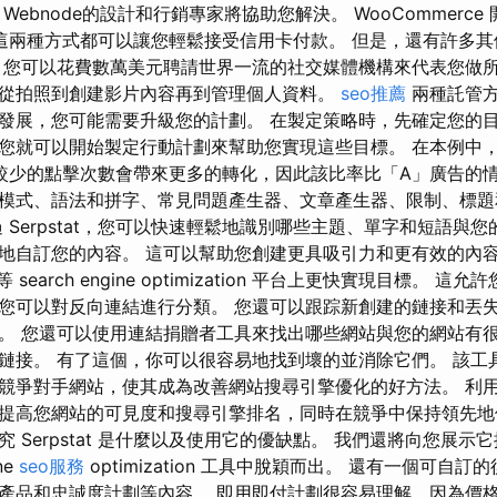
Webnode的設計和行銷專家將協助您解決。 WooCommerce
ayPal，這兩種方式都可以讓您輕鬆接受信用卡付款。 但是，還有許
 您可以花費數萬美元聘請世界一流的社交媒體機構來代表您做所
從拍照到創建影片內容再到管理個人資料。
seo推薦
兩種託管方
發展，您可能需要升級您的計劃。 在製定策略時，先確定您的目
您就可以開始製定行動計劃來幫助您實現這些目標。 在本例中
較少的點擊次數會帶來更多的轉化，因此該比率比「A」廣告的情
模式、語法和拼字、常見問題產生器、文章產生器、限制、標題
 Serpstat，您可以快速輕鬆地識別哪些主題、單字和短語與
地自訂您的內容。 這可以幫助您創建更具吸引力和更有效的內
ex 等 search engine optimization 平台上更快實現目標。
您可以對反向連結進行分類。 您還可以跟踪新創建的鏈接和丟
。 您還可以使用連結捐贈者工具來找出哪些網站與您的網站有
鏈接。 有了這個，你可以很容易地找到壞的並消除它們。 該工
爭對手網站，使其成為改善網站搜尋引擎優化的好方法。 利用 Ser
提高您網站的可見度和搜尋引擎排名，同時在競爭中保持領先地
 Serpstat 是什麼以及使用它的優缺點。 我們還將向您展示
ne
seo服務
optimization 工具中脫穎而出。 還有一個可自
產品和忠誠度計劃等內容。 即用即付計劃很容易理解，因為價