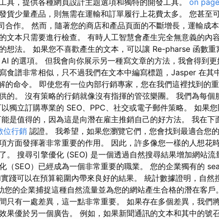
工具，提供各種網頁設計主題選項和獨特的開發工具。
on page
發貨少量產品，則無需在運輸和訂單履行上花費太多。 您甚至
S 等公司合作。 然而，隨著您的商店和產品頁面的不斷增長，運輸成
的文本只需要進行檢查。 有時人工智慧會產生完全無意義的內
想法。 如果您不喜歡產生的文本，可以讓 Re-pharse 函數
 AI 的選項。 但我會向你展示另一種寫文章的方法，我會得到更
寫食譜非常相似，只不過我們在文本中編寫標題，Jasper 在其
r 理解的命令。 即使您有一位內部行銷專家，您在我們這裡找到的
供的。 沒有策略的行銷就像沒有指揮的管弦樂團。 我們為每個
可以獨立訂購專業的 SEO、PPC、社交或電子郵件策略。 如果
可能是值得的，因為這是向潛在雇主推銷自己的好方法。 我在下面
數位行銷
認證。 我希望，如果您瀏覽它們，您會找到最適合您的
項方面發揮著非常重要的作用。 因此，許多像您一樣的人想花
。 搜尋引擎優化 (SEO) 是一個透過自然搜尋結果增加網站流
SEO）已經成為一個非常重要的職業。 您的企業獨有的 search
on 技術和實踐可以在預算範圍內帶來良好的結果。 統計數據證明，自
可以幫助您的企業捕捉這種自然流量並為您的網站產生合格的潛在客戶
間只有一處差異，這一點非常重要。 如果存在多個差異，我們
效果優於另一個廣告。 例如，如果新聞通訊的文本和其中的號