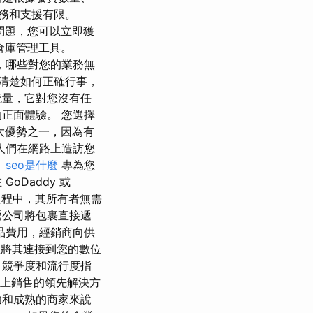
服務和支援有限。
現問題，您可以立即獲
的倉庫管理工具。
，哪些對您的業務無
弄清楚如何正確行事，
流量，它對您沒有任
正面體驗。 您選擇
最大優勢之一，因為有
人們在網路上造訪您
。
seo是什麼
專為您
Daddy 或
運過程中，其所有者無需
遞公司將包裹直接遞
品費用，經銷商向供
並將其連接到您的數位
、競爭度和流行度指
線上銷售的領先解決方
成功和成熟的商家來說