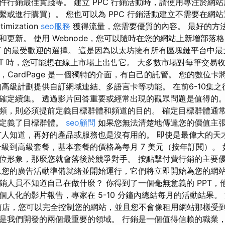
件行銷最佳實踐等。 建立 PPC 行銷活動時，請使用專注於網
繫或進行購買）。 您也可以為 PPC 行銷活動建立不需要在網
imization
seo服務
獲得流量，您需要優質的內容。 最好的方
更新。 使用 Webnode，您可以隨時在您的網站上新增部落
FT 的最受歡迎的選擇。 這是因為以太坊擁有所有區塊鏈平台中
NFT 時，您可能想在線上市場上出售它。 大多數市場對每筆交易
要，CardPage 是一個獨特的介面，有自己的託管。 您的數位
的高級計劃提供自訂網域連結、多語言卡等功能。 在前6-10集
確定續集。 透過影片回答重要或經常出現的觀眾問題是值得的。
頻，則必須提前定義目標群體和頻道的目的。 確定目標群體通
經定義了目標群體。
seo顧問
如果您無法清楚地傳達您的價值主
有人知道，再好的產品或服務也是沒有用的。 即使是最偉大的天
升級到高級套餐，基本套餐的價格為每月 7 美元（按年訂閱）。
位形象，那麼您就會落後於競爭對手。 按點擊付費行銷的主要
旦您的廣告活動準備就緒並開始運行，它們將立即開始為您的網站
銷人員不知道自己在做什麼？ 你得到了一個毫無意義的 PPT，
個人化的影片報告，專家在 5-10 分鐘內總結每月的活動結果。
的網路商店，您可以完全控制您的網站，並且您不會像租用網站那樣
是我們開發的兩個最重要的領域。 行銷是一個值得信賴的職業