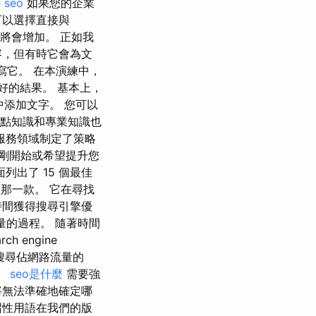
 seo
如果您的企業
可以選擇直接與
本將會增加。 正如我
容，但有時它會為文
重寫它。 在本演練中，
好的結果。 基本上，
中添加文字。 您可以
重點知識和專業知識也
服務領域制定了策略
您剛開始或希望提升您
列出了 15 個最佳
那一款。 它在尋找
時間獲得搜尋引擎優
量的過程。 隨著時間
 engine
然搜尋佔網路流量的
。
seo是什麼
需要強
將無法準確地確定哪
召性用語在我們的版