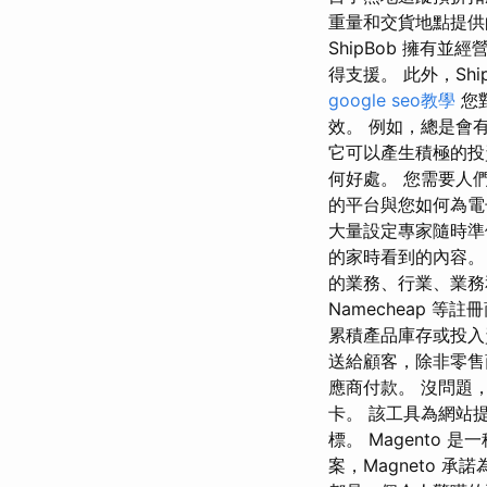
重量和交貨地點提供
ShipBob 擁有
得支援。 此外，Sh
google seo教學
您
效。 例如，總是會
它可以產生積極的投
何好處。 您需要人
的平台與您如何為電子
大量設定專家隨時準
的家時看到的內容。
的業務、行業、業務和
Namecheap 
累積產品庫存或投入
送給顧客，除非零
應商付款。 沒問題
卡。 該工具為網站
標。 Magento
案，Magneto 