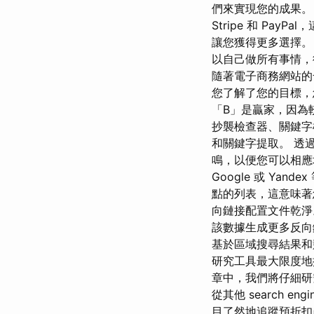
們來實現您的成果。 
Stripe 和 P
讓您獲得更多選擇。
以自己做所有事情，
隨著電子商務網站的
您了解了您的目標，
「B」是贏家，因為
抄襲檢查器、關鍵字
和關鍵字提取。 透過
鳴，以便您可以相應
Google 或 Yand
點的列表，這意味著
向鏈接配置文件乾淨
該數據生成更多反向
基於區域搜尋結果和競
研究工具最大限度地
章中，我們將仔細研究
從其他 search engi
目了然地追蹤預折扣