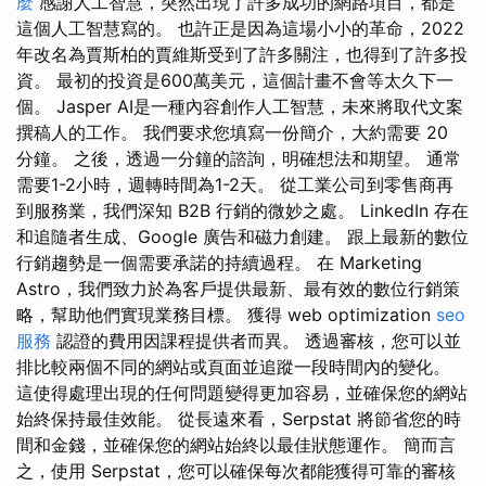
麼
感謝人工智慧，突然出現了許多成功的網路項目，都是
這個人工智慧寫的。 也許正是因為這場小小的革命，2022
年改名為賈斯柏的賈維斯受到了許多關注，也得到了許多投
資。 最初的投資是600萬美元，這個計畫不會等太久下一
個。 Jasper AI是一種內容創作人工智慧，未來將取代文案
撰稿人的工作。 我們要求您填寫一份簡介，大約需要 20
分鐘。 之後，透過一分鐘的諮詢，明確想法和期望。 通常
需要1-2小時，週轉時間為1-2天。 從工業公司到零售商再
到服務業，我們深知 B2B 行銷的微妙之處。 LinkedIn 存在
和追隨者生成、Google 廣告和磁力創建。 跟上最新的數位
行銷趨勢是一個需要承諾的持續過程。 在 Marketing
Astro，我們致力於為客戶提供最新、最有效的數位行銷策
略，幫助他們實現業務目標。 獲得 web optimization
seo
服務
認證的費用因課程提供者而異。 透過審核，您可以並
排比較兩個不同的網站或頁面並追蹤一段時間內的變化。
這使得處理出現的任何問題變得更加容易，並確保您的網站
始終保持最佳效能。 從長遠來看，Serpstat 將節省您的時
間和金錢，並確保您的網站始終以最佳狀態運作。 簡而言
之，使用 Serpstat，您可以確保每次都能獲得可靠的審核