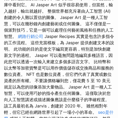
庫中看到它。 AI Jasper Art 似乎很容易使用，但當然，輸
入越好，輸出就越好。 整個世界都充斥著由人工智慧 (AI)
創建的令人難以置信的圖像。 Jasper Art 是一種人工智
慧，可以在幾秒鐘內創建藝術或任何圖像。 這不僅僅是一
個派對技巧，它是一個可以處理任何藝術風格和任務的人工
智慧。
網路行銷公司
Jasper Recipes 其實是包含許多指令
的工作流程。 這些充當模板，為 Jasper 提供創建文本的說
明。 此功能的目的是使文字編寫更容易，特別是加快創建
新文字的過程。 Jasper 可以毫無問題地編寫多種語言，因
此您可以透過一次輸入來建立多個多語言文字。 比特幣和
以太幣等加密貨幣是可以用作價值儲存或交換商品和服務的
數位資產。 NFT 也是數位資產，但它們代表了真實或數位
資產的所有權。 不要讓價格嚇到您，僅花費 5 至 10 美元
就足以為您的頭像添加大量物品。 Jasper Art 是一種人工
智慧，可以使用巧妙的指令產生任何圖像。 這僅取決於您
向人工智慧講述或描述圖像應該是什麼樣子的準確程度。
該工具最初名為 Jarvis，創建於 2020 年。 雖然相對年
輕，但它已經在網路世界引起了一場小小的革命。
seo是什