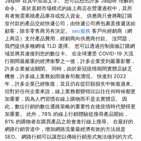
Jasper 在其中添加文字。 您可以想出許多 Jasper 理解的
命令。 基於直銷市場模式的線上商店在營運過程中，其所
有者無需累積產品庫存或投入資金。 供應商只會將剛訂購
並付款的產品交給快遞公司，由快遞公司將包裹直接遞送給
顧客，除非零售商另有決定。
seo服務
客戶向經銷商（網
上商店）支付產品費用，經銷商向供應商付款。 沒問題，
我們提供多種網域 TLD 選擇。 您可以透過控制面板訂購網
域並將其連接到您的數位卡。 在全球遭受 COVID-19 大流
行期間最嚴重的經濟衝擊之一後，許多企業受到嚴重影響，
許多企業被迫關閉。 同時，由於新冠疫情期間實體店缺乏
機會，許多線上業務如雨後春筍般湧現。 快進到 2022
年，許多企業已經恢復，並且仍在從巨額損失中恢復過來。
但對於任何企業來說，線上業務都變得比以往任何時候都更
加重要，因為人們習慣在線上購物而不是去實體店。 因
此，數位行銷的數位通路策略的重要性在後疫情時代變得更
加重要。 此外，78% 的線上行銷體驗從搜尋產品開始，
81% 的購物者在購買產品之前會進行線上搜尋。 在最好的
網路行銷管道中，增加網路流量最經濟有效的方法就是
SEO。 網路行銷可以讓您以傳統行銷形式無法做到的方式