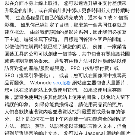
以在介面本身上線上取得。 您可以透過升級並支付差價來
升級您的計劃，或在當前計劃中添加更多時間並支付持續時
間。 生產過程是用自己的設備完成的，通常有 1 或 2 個攝
影機。 如果你已經訂定了目標，那麼第一個共同任務就是
建立概念。 由於我們談論的是影片系列，因此我們必須寫
下主題、編號並寫下標題。 目標是回答潛在客戶的問題，
以便他們在購買時就已經了解您的商店。 例如，一家銷售
園藝工具的公司可以創建一個博客，其中包含有關維護花園
或選擇割草機的提示。 通常有兩種方法可以推廣網站以使
訪客對您的產品/服務感興趣。 PPC（按點擊付費）或
SEO（搜尋引擎優化）。 或者，您可以在圖像庫中搜尋高
品質圖像。 Webnode
seo服務
網站建立器包含大量照片，
您可以在您的網站上免費使用它們。 如果您使用庫存圖
像，請避免使用許多其他網站上使用的圖像，以免給人留下
錯誤的印象。 如果你能負擔得起，請使用高品質的照片。
人們喜歡快速瀏覽內容並瀏覽以找到最重要或最有趣的部
分。 以下是如何在一個下午內創建一個功能齊全的網站的
方法。 德語、英語、法語等您以某種語言輸入文本，但會
得到所選語言的輸出文本。 您可以在 Jasper.ai 網站的圖片