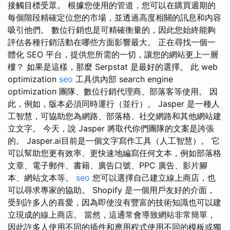
接觸目標受眾。 根據您使用的管道，您可以在購買週期的
每個階段精確定位您的市場，並透過高度相關的訊息和內容
吸引他們。 數位行銷也是可精確衡量的，因此您始終能夠
評估各種行銷活動在哪些方面影響最大。 正在尋找一個一
體化 SEO 平台，提供您所需的一切，讓您的網站更上一層
樓？ 如果是這樣，那麼 Serpstat 是最好的選擇。 此 web
optimization
seo
工具供內部 search engine
optimization 團隊、數位行銷代理商、部落客等使用。 因
此，例如，版本必須同時運行（並行）。 Jasper 是一種人
工智慧，可協助您為網路、部落格、社交網路和其他網站建
立文字。 今天，說 Jasper 將取代你們團隊的文案是誇張
的。 Jasper.ai目前是一個文字寫作工具（人工智慧）。 它
可以幫助您更有效率、更快速地編寫任何文本，例如部落格
文章、電子郵件、書籍、廣告口號、PPC 廣告、影片腳
本、網站文本等。
seo
您可以選擇自己建立線上商店，也
可以尋求專家的協助。 Shopify 是一個用戶友好的介面，
受到許多人的喜愛，因為即使沒有豐富的技術知識也可以建
立現成的線上商店。 當然，這通常會導致網站非常簡單，
因此許多人使用不同的插件和應用程式使用不同的模板或獨