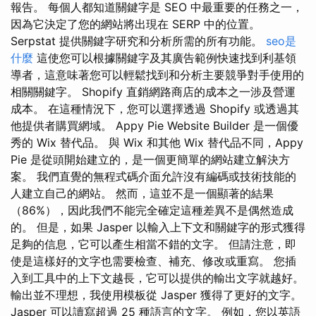
報告。 每個人都知道關鍵字是 SEO 中最重要的任務之一，
因為它決定了您的網站將出現在 SERP 中的位置。
Serpstat 提供關鍵字研究和分析所需的所有功能。
seo是
什麼
這使您可以根據關鍵字及其廣告範例快速找到利基領
導者，這意味著您可以輕鬆找到和分析主要競爭對手使用的
相關關鍵字。 Shopify 直銷網路商店的成本之一涉及營運
成本。 在這種情況下，您可以選擇透過 Shopify 或透過其
他提供者購買網域。 Appy Pie Website Builder 是一個優
秀的 Wix 替代品。 與 Wix 和其他 Wix 替代品不同，Appy
Pie 是從頭開始建立的，是一個更簡單的網站建立解決方
案。 我們直覺的無程式碼介面允許沒有編碼或技術技能的
人建立自己的網站。 然而，這並不是一個顯著的結果
（86%），因此我們不能完全確定這種差異不是偶然造成
的。 但是，如果 Jasper 以輸入上下文和關鍵字的形式獲得
足夠的信息，它可以產生相當不錯的文字。 但請注意，即
使是這樣好的文字也需要檢查、補充、修改或重寫。 您插
入到工具中的上下文越長，它可以提供的輸出文字就越好。
輸出並不理想，我使用模板從 Jasper 獲得了更好的文字。
Jasper 可以讀寫超過 25 種語言的文字。 例如，您以英語