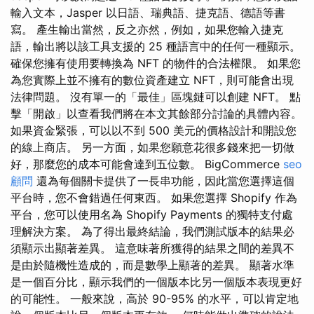
輸入文本，Jasper 以日語、瑞典語、捷克語、德語等書
寫。 產生輸出當然，反之亦然，例如，如果您輸入捷克
語，輸出將以該工具支援的 25 種語言中的任何一種顯示。
確保您擁有使用要轉換為 NFT 的物件的合法權限。 如果您
為您實際上並不擁有的數位資產建立 NFT，則可能會出現
法律問題。 沒有單一的「最佳」區塊鏈可以創建 NFT。 點
擊「開啟」以查看我們將在本文其餘部分討論的具體內容。
如果資金緊張，可以以不到 500 美元的價格設計和開設您
的線上商店。 另一方面，如果您願意花很多錢來把一切做
好，那麼您的成本可能會達到五位數。 BigCommerce
seo
顧問
還為每個關卡提供了一長串功能，因此當您選擇這個
平台時，您不會錯過任何東西。 如果您選擇 Shopify 作為
平台，您可以使用名為 Shopify Payments 的獨特支付處
理解決方案。 為了得出最終結論，我們測試版本的結果必
須顯示出顯著差異。 這意味著所獲得的結果之間的差異不
是由於隨機性造成的，而是數學上顯著的差異。 顯著水準
是一個百分比，顯示我們的一個版本比另一個版本表現更好
的可能性。 一般來說，高於 90-95% 的水平，可以肯定地