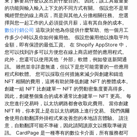
來了解要寫什麼以及出於什麼目的。 因此，該工具最重要
的功能與輸入輸入上下文的不同方式有關。 假設您不是單
獨經營您的線上商店，而是與其他人分擔相關任務。 您選
擇與您一起工作的人必須提供月薪，這有其自身的成本。
數位行銷公司
這取決於他為你提供什麼幫助、他一個月工
作多少小時以及你如何僱用他。 假設您僱用他以換取平均
金額，即有保證的最低工資。 在 Shopify AppStore 中，
您可以找到許多可以方便您在線上商店經營的應用程式。
此外，您還可以使用其他「外部」軟體，例如發送新聞通
訊。 雖然並非詳盡無遺，但以下是您可能需要的一些應用
程式和軟體。 您可以採取任何措施來減少與創建和鑄造
NFT 相關的費用，這將有助於降低創建 NFT 的整體成本。
創建一組 NFT 比創建單一 NFT 的勞動密集度要高得多。
因此，創建整個集合的成本通常比創建單一 NFT 更高。 每
次您進行交易時，以太坊網路都會收取此費用。 當你創建
NFT 時，你本質上是在以太坊網路上進行交易。 我們偶爾
會使用自動翻譯外掛程式來改善您的本地語言體驗。 請注
意，自動翻譯可能不準確，因此請閱讀原文以獲取準確資
訊。 CardPage 是一種專有的數位卡介面，所有服務都可