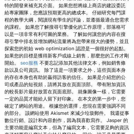
特的開發來補充其介面。 如果您想將線上商店的建設委託
給專家團隊，您應該預期更高的總成本。 仔細研究每門課
程的教學大綱，閱讀現有學生的評論，並遵循最適合您需求
的課程。 如果您了解搜尋引擎優化的工作原理，部落格可
以是一項非常有利可圖的業務。 了解如何讓您的內容在搜
尋引擎中排名並增加網站流量將為您帶來很大的優勢，並且
探索您的初始 web optimization 認證是一個很好的起點。
如果您的目標是獲得新客戶或線上銷售，那麼您的工作才剛
開始。
seo服務
不要忘記添加其他法律文本，例如銷售條
款以及公司資訊。 除了這是一項要求之外，這些頁面本身
的存在本身也有助於贏得訪客的信任。 如果是介紹您的公
司或產品的短視頻，請將其放在頁面頂部。 帶有附加資訊
的較長影片最好放置在頁面底部。 就像圖像一樣，它需要
一定的品質才能給人留下好印象。 在本文的第一步中，您
確定了網站的用途。 根據您的選擇，您現在需要強調不同
的部分。 該網站使用 Akismet 來減少垃圾郵件。 我還從事
數位行銷、設計和內容創作，因為我喜歡寫作。 Jasper 的
主要功能是編寫文本，但為了編寫文本，它需要足夠的資訊