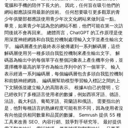
電腦和手機的陪伴下長大的。 因此，任何旨在吸引他們的
網站都應該採用最新的技術。 任何想要吸引更多觀眾的青
少年俱樂部都應該使用青少年次文化網站來做到這一點。
畢竟，如果青少年認為您的網站不酷，他們可能在第一次訪
問後就不會再回來。 總體而言，ChatGPT 的工作原理是使
用深度神經網路和自我監控機制處理輸入文字並產生輸出文
字。 編碼層產生的最終表示被傳遞到一系列解碼層，這些
解碼層使用另一種多頭自我監控機制來產生輸出文字。 解
碼器為輸出中的每個單字在整個詞彙表上產生機率分佈，並
選擇機率最高的單字作為輸出序列中的下一個單字。 輸入
表示經過一系列編碼層，每個編碼層包含多頭自我監控機制
和前饋神經網路。 編碼層幫助模型學習輸入標記之間的上
下文關係並建立輸入的高階表示。 根據AI自己的聲明，它
已經收到了多種語言使用者的數據，例如西班牙語、德語、
法語、義大利語、葡萄牙語、荷蘭語和俄語。 需要指出的
是，他對每種語言的熟練程度可能有所不同，因為使用者沒
有向他提供相同數量和品質的數據。 Semrush 提供 55 種
工具來改善 SEO、內容行銷、競爭對手研究等。 最好提供