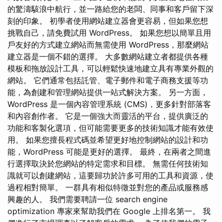
的驚濤駭浪中航行，並一路給您的老闆、同事和客戶留下深
刻的印象。 初學者使用網站建立器會更容易，但如果您想
挑戰自己，請免費試用 WordPress。 如果您想以簡單且用
戶友好的方式建立網站而無需使用 WordPress，那麼網站
建立器是一個不錯的選擇。 大多數網站建立者都提供各種
模板和拖放設計工具，可以輕鬆快速地建立具有專業外觀的
網站。 它們通常包括託管、電子郵件和電子商務支援等功
能，為創建和管理網站提供一站式解決方案。 另一方面，
WordPress 是一個內容管理系統 (CMS)，更多針對部落客
和內容創作者。 它是一個強大而靈活的平台，提供廣泛的
功能和客製化選項，但可能需要更多的技術知識才能有效使
用。 如果您擅長程式碼並希望更好地控制網站的設計和功
能，WordPress 可能是更好的選擇。 最終，在兩者之間進
行選擇取決於您網站的特定需求和目標。 無需任何技術知
識就可以創建網站，這要歸功於許多可用的工具和資源，使
過程相對簡單。 一群具有相似特徵並對您的產品或服務感
興趣的人。 我們需要聘請一位 search engine
optimization 專家來幫助我們在 Google 上排名第一。 我