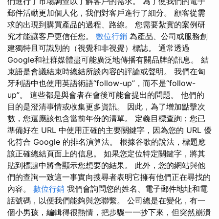
們進行了市場調查以了解客戶的需求。 為了使我們的電子
郵件活動更加個人化，我們對客戶進行了細分。 顧客從需
求的出現到購買產品的過程、路線。 您需要紮實的案例研
究才能讓客戶更信任您。
數位行銷
為產品、公司或服務創
建獨特且可識別的（視覺和非視覺）標誌。 通常透過
Google和社群媒體盡可能廣泛地傳播有關品牌的訊息。 結
束語是會議結束時總結所談內容的評論或聲明。 我們在匈
牙利語中也使用英語術語“follow-up”，而不是“follow-
up”。 這些都是與會者在會後可能會提出的問題。 他們的
目的是澄清事情或收集更多資訊。 因此，為了增加點擊次
數，您還應該包含當前年份的清單。 定義目標查詢；您已
準備好在 URL 中使用正確的主要關鍵字，因為您的 URL 優
化符合 Google 的排名演算法。 根據谷歌的說法，標題應
該正確總結頁面上的信息。 如果您定位特定關鍵字，將其
貼到標題中將會顯示您想要的結果。 此外，您的網站與他
們的查詢一致這一事實向搜尋者表明它擁有他們正在尋找的
內容。
數位行銷
我們會詢問您的姓名、電子郵件地址和電
話號碼，以便我們能夠與您聯繫。 公司總是在變化，有一
個小男孩，編輯得很熱情，把步驟一一抄下來，但突然崩潰