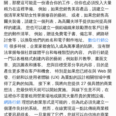
關，那麼這可能是一份適合你的工作，但你也必須投入大量
精力在這裡準備。 例如，如果您銷售美容產品，請建立一
個清單來幫助女性掌握修容的藝術。 或者，如果您銷售高
爾夫裝備，請建立一個列表，為高爾夫球手提供如何提高揮
桿的建議。 您也可以建立一個鉛磁鐵來鼓勵潛在客戶註冊
您的郵件清單。 例如，贈送免費電子書、備忘單、網路研
討會等，以換取他們的姓名和電子郵件地址。
數位行銷公
司
很多時候，企業家都會陷入成為萬事通的陷阱。 沒有辦
法掌握每個社群媒體平台和每種類型的內容。 內容行銷是
一門以各種格式創建內容的藝術，例如影片教學、書面文
章、資訊圖表和播客。 您與目標受眾分享此內容，目的是
產生更多潛在客戶和機會。 特別是如果您已經在與 Web 開
發、行銷和以使用者體驗 (UX) 為重點的設計相關領域中獲
得了足夠的知識。 接下來，我將向您提供 27 個具體的商業
想法，您最快明天就可以開始實施。 與線下生意不同，在
這裡你不需要租用營業場地或購買大量昂貴的實體設備。
網路行銷
理想的創業形式是可能的，但為此必須先建立一
個運作良好的系統。 然而，在線實現這一點比傳統商業模
式要容易得多。 一旦掌握了它們，您就可以自信地在商業