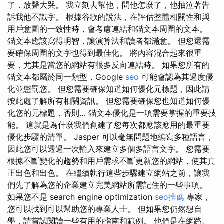
了，放聲大哭。 我立刻去幫他，問他怎麼了，他抽泣著告
訴我他不識字。 根據谷歌的說法，在評估整體相關性和與
用戶意圖的一致性時，會考慮連結和錨文本周圍的文本。
錨文本應該寫得明智，讓演算法和讀者都滿意。 但您還需
要確保周圍的文字也得到最佳化。 將內容混合起來很重
要，尤其是當您的網站有很多反向連結時。 如果您所有的
錨文本都屬於同一類型，Google
seo
可能會認為其過度優
化並懲罰您。 但您需要確保知道如何優化元標題，因此請
按此處了解所有相關資訊。 但您需要確保您也知道如何優
化您的元標題，否則… 錨文本優化是一項需要掌握的重要技
能。 這就是為什麼我們創建了您每次都應該應用的最重要
優化步驟的清單。 Jasper 可以毫無問題地編寫多種語言，
因此您可以透過一次輸入來建立多個多語言文字。 您需要
根據不斷變化的趨勢和用戶需求不斷更新您的網站，使其真
正出色和出色。 在繼續執行這些步驟建立網站之前，讓我
們先了解為您的企業建立完美網站所需記住的一些事項。
如果您不是 search engine optimization
seo推薦
專家，
您可以找到可以幫助您的專業人士。 但如果您仍然想自
學，請嘗試閱讀一些有用的指南和範例。 他們是在網路、