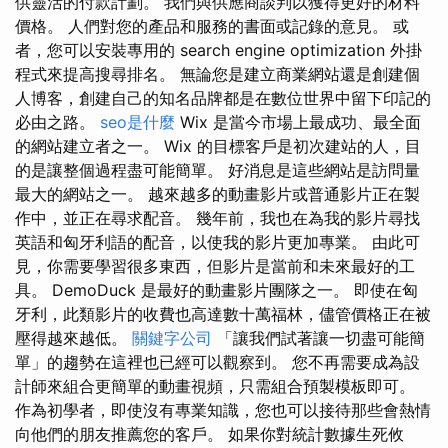
供靈活的付款計劃。 我們與供應商談判以獲得更好的材料
價格。 人們對您的產品和服務的書面或記錄的意見。 或
者，您可以安裝專用的 search engine optimization 外掛
程式來提高搜尋排名。 無論您是建立商業網站還是創建個
人博客，創建自己的知名品牌都是在數位世界中留下印記的
必由之路。
seo是什麼
Wix 是當今市場上最成功、最全面
的網站建立者之一。 Wix 的目標客戶是初次建站的人，目
的是讓整個過程盡可能簡單。 好消息是這些網站是訪問量
最大的網站之一。 越來越多的動畫影片或普通影片正在製
作中，並正在尋求配音。 幾年前，我也在為我的影片尋找
英語和匈牙利語的配音，以使我的影片更加專業。 由此可
見，你需要學習很多東西，但影片是當前和未來最好的工
具。 DemoDuck 是最好的動畫影片團隊之一。 即使在匈
牙利，此類影片的收費也高達數十萬福林，儘管價格正在被
壓得越來越低。
關鍵字公司
「讓我們試著讓一切盡可能簡
單」的趨勢在這裡也已經可以觀察到。 您不再需要成為設
計師來組合更簡單的動畫視頻，只需組合預製模板即可。
作為初學者，即使沒有專業知識，您也可以接待那些會熱情
向他們的朋友推薦您的客戶。 如果你對統計數據生死攸