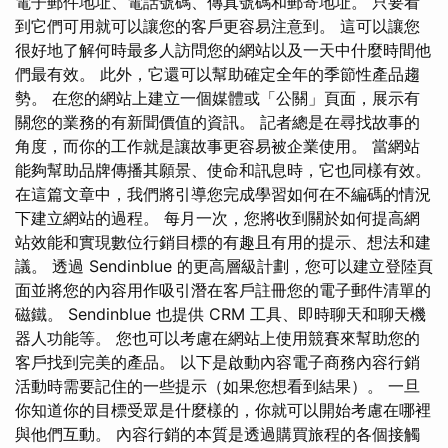
電子郵件地址、電話號碼、傳真號碼和郵寄地址。 只要看
到它們可用就可以讓您的客戶更容易注意到。 這可以讓您
很好地了解何時最多人訪問您的網站以及一天中什麼時間他
們最有效。 此外，它還可以幫助確定全年的季節性產品趨
勢。 在您的網站上建立一個媒體或「公關」頁面，展示有
關您的業務的有新聞價值的資訊。 記者總是在尋找故事的
角度，而你的工作就是讓故事更容易被企業使用。 當網站
能夠幫助品牌傳播其願景、使命和訊息時，它也同樣有效。
在這篇文章中，我們將引導您完成學習如何在不編碼的情況
下建立網站的過程。 每月一次，您將收到關於如何提高網
站效能和實現數位行銷目標的有趣且有用的提示、想法和建
議。 透過 Sendinblue 的更高層級計劃，您可以建立登陸頁
面並將您的內容用作吸引潛在客戶註冊您的電子郵件清單的
磁鐵。 Sendinblue 也提供 CRM 工具、即時聊天和聊天機
器人功能等。 您也可以考慮在網站上使用競賽來幫助您的
客戶找到完美的產品。 以下是啟動內容電子商務內容行銷
活動時需要記住的一些提示（如果您想看到結果）。 一旦
你知道你的目標受眾是什麼樣的，你就可以開始考慮在哪裡
與他們互動。 內容行銷的本質是透過購買旅程的各個接觸