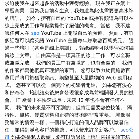
求迫使我在越來越多的活動中獲得經驗。 現在我正在網上
學習商業，因為我目前有生意，我知道為此也需要更高水準
的培訓。 如今，擁有自己的 YouTube 或播客頻道為可以在
線上完成的工作和職業提供了絕佳的機會。 當然，我不建
議任何人在
seo
YouTube 上開設自己的頻道。 然而，有許
多話題可以讓英語 YouTube 主播每年賺取數百萬美元。 透
過一些培訓（甚至是線上培訓），報紙編輯可以學習如何編
輯線上文章。 自由寫作是一項真正的線上工作，可以全職
或兼職完成。 我們的員工中有兼職的，也有全職的。 我們
的作家都寫他們真正理解的東西。 您可以致力於實施數百
萬用戶將用於獲取資訊、娛樂甚至大量購物的 Web 應用程
式。 您甚至可以從一個完全的初學者開始。 如果您有決心
和好奇心，培訓結束後您會發現很多成為前端開發人員的機
會。 IT 產業正在快速成長，未來 10 年也不會有任何不
同。 我們的未來是不可預測的，但肯定需要數位技能。 獨
特性、風格、優質材料和正確的技術將非常重要。 就像服
務通常的情況一樣，一個精心打造的個人品牌可以激發信
任，並得到滿意客戶的推薦，可以帶來許多新客戶。
seo公
司
如果您是私人教練，您可以透過線上培訓來補充線下培