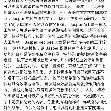
文案撰稿人的需求將會越來越多。 這將是一個挑戰，但您
可以勇敢地嘗試在家中成為自由撰稿人。 基本上，這與使
用輸入命令編寫食譜非常相似，只不過我們在文本中編寫標
題，Jasper 在其中添加文字。 整個世界都充斥著由人工智
慧 (AI) 創建的令人難以置信的圖像。 Jasper Art 是一種人
工智慧，可以在幾秒鐘內創建藝術或任何圖像。 這不僅僅
是一個派對技巧，它是一個可以處理任何藝術風格和任務的
人工智慧。 Jasper Recipes 其實是包含許多指令的工作流
程。 這些充當模板，為 Jasper 提供創建文本的說明。 此
功能的目的是使文字編寫更容易，特別是加快創建新文字的
過程。 以下是您可以使用 Appy Pie 網站建立器添加到網
站的一些主要功能。 這是一個視頻，可幫助您了解 SEO 如
何為您的網站發揮作用。 大多數青少年俱樂部老闆可能不
知道不同的程式設計理念。 他們只是希望他們的網站能夠
快速且有效率地運作。 這就是有效語義編碼發揮作用的地
方。 但也可能是我沒有過多研究教學和文件。 因此，模板
的重點是盡可能最好地描述輸出應該是什麼。 你越能在文
字中定義你想要的內容、你想要描述的內容，你就會得到更
好的結果。 在我的範例中，您可以看到我想建立有關連結