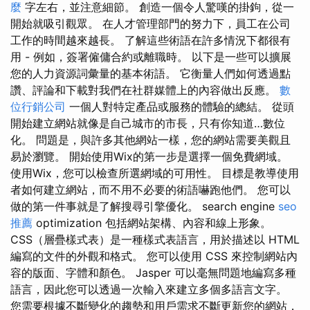
麼
字左右，並注意細節。 創造一個令人驚嘆的掛鉤，從一
開始就吸引觀眾。 在人才管理部門的努力下，員工在公司
工作的時間越來越長。 了解這些術語在許多情況下都很有
用 - 例如，簽署僱傭合約或離職時。 以下是一些可以擴展
您的人力資源詞彙量的基本術語。 它衡量人們如何透過點
讚、評論和下載對我們在社群媒體上的內容做出反應。
數
位行銷公司
一個人對特定產品或服務的體驗的總結。 從頭
開始建立網站就像是自己城市的市長，只有你知道…數位
化。 問題是，與許多其他網站一樣，您的網站需要美觀且
易於瀏覽。 開始使用Wix的第一步是選擇一個免費網域。
使用Wix，您可以檢查所選網域的可用性。 目標是教導使用
者如何建立網站，而不用不必要的術語嚇跑他們。 您可以
做的第一件事就是了解搜尋引擎優化。 search engine
seo
推薦
optimization 包括網站架構、內容和線上形象。
CSS（層疊樣式表）是一種樣式表語言，用於描述以 HTML
編寫的文件的外觀和格式。 您可以使用 CSS 來控制網站內
容的版面、字體和顏色。 Jasper 可以毫無問題地編寫多種
語言，因此您可以透過一次輸入來建立多個多語言文字。
您需要根據不斷變化的趨勢和用戶需求不斷更新您的網站，