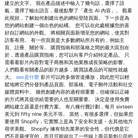
建立的文字。 我在產品描述中輸入了幾句話，選擇了語
氣，選擇了輸出語言，最後點擊了「產生 AI 內容」。 觀看
此視頻，了解如何創建出色的網站登陸頁面。 下一步是為
您的網站創建一個出色的結構。 您可以在此處根據您的喜
好自訂網站的外觀。 將相關頁面新增至您的網站，使其對
訪客有用。 有一些頁面是大多數網站所共有的，例如主
頁、註冊、關於等。 購買指南和部落格之間的最大區別在
於，透過產品購買指南，您可以向客戶介紹特定產品。 只
需看看影片內容對電子商務和其他業務成長策略的影響。
人們觀看有關產品的影片越多，購買該產品的可能性就越
大。
seo是什麼
影片可以跨多個管道播放，因此您可以輕
鬆地將它們分發到產品頁面、部落格、電子郵件活動和社交
媒體資料中。 雖然創建內容的過程很重要，但確保以正確
的方式將其提供給需要的人也至關重要。 決定是使用免費
網站建立器還是付費方案。 有八種付費計劃，每月 sixteen
美元到 fifty nine 美元不等。 當然，有很多選擇，但如果您
要使用 Shopify，它實際上是為了安全和支援 - 去其他地方
尋求美觀。 Shopify 擁有領先業界的安全性，但代價是它
們不是最便宜的，而且可能超出了一些線上商店新創公司的