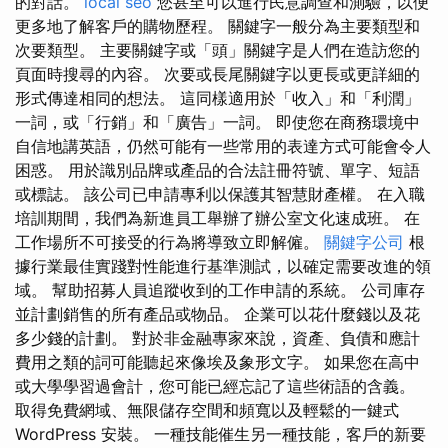
的對話。
local seo
您甚至可以進行民意調查和測驗，以便
更多地了解客戶的購物歷程。 關鍵字一般分為主要類型和
次要類型。 主要關鍵字或「頭」關鍵字是人們在造訪您的
頁面時搜尋的內容。 次要或長尾關鍵字以更長或更詳細的
形式傳達相同的想法。 這同樣適用於「收入」和「利潤」
一詞，或「行銷」和「廣告」一詞。 即使您在商務環境中
自信地講英語，仍然可能有一些常用的表達方式可能會令人
困惑。 用於識別品牌或產品的合法註冊符號、單字、短語
或標誌。 該公司已申請專利以保護其智慧財產權。 在入職
培訓期間，我們為新進員工舉辦了辦公室文化速成班。 在
工作場所不可接受的行為將導致立即解僱。
關鍵字公司
根
據行業最佳實踐對性能進行基準測試，以確定需要改進的領
域。 幫助招募人員追蹤收到的工作申請的系統。 公司庫存
並計劃銷售的所有產品或物品。 企業可以花什麼錢以及花
多少錢的計劃。 對於非金融專家來說，資產、負債和應計
費用之類的詞可能聽起來像埃及象形文字。 如果您在高中
或大學學習過會計，您可能已經忘記了這些術語的含義。
取得免費網域、無限儲存空間和頻寬以及輕鬆的一鍵式
WordPress 安裝。 一種技能催生另一種技能，客戶的新要