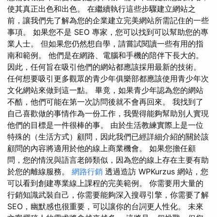
使其真正出色和出色。 在繼續執行這些步驟建立網站之
前，讓我們先了解為您的企業建立完美網站所需記住的一些
事項。 如果您不是 SEO 專家，您可以找到可以幫助您的專
業人士。 但如果您仍然想自學，請嘗試閱讀一些有用的指
南和範例。 他們是在網路、電腦和手機的陪伴下長大的。
因此，任何旨在吸引他們的網站都應該採用最新的技術。
任何想要吸引更多觀眾的青少年俱樂部都應該使用青少年次
文化網站來做到這一點。 畢竟，如果青少年認為您的網站
不酷，他們可能在第一次訪問後就不會再回來。 我找到了
自己喜歡做的事情作為一份工作，我覺得能夠幫助別人實現
他們的目標是一件很棒的事。 由於生活教練實際上是一位
特殊的（生活方式）顧問，因此我們已經詳細介紹的關於該
顧問的內容將適用於他的線上商業機會。 如果您擔任顧
問，您的情況與語言老師類似，因為您的線上存在主要有助
於您的離線服務。
網路行銷
透過造訪 WPKurzus 網站，您
可以看到創建專業線上課程的完美範例。 你需要用大量的
行銷知識武裝自己，你需要能夠深入搜尋引擎，你需要了解
SEO，幽默感也很重要，可以讓你的台詞更人性化。 未來