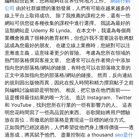
編輯結合起來，您將能夠在世界任何地方工作。
網路行銷
公司
由於社群媒體的蓬勃發展，人們有可能在越來越多的
線上平台上取得成功。 除了我推薦的課程之外，還有一些
網站可供您從各種收集的課程中進行選擇。 我認為最好的
這類網站是 Udemy 和 Lynda。 在本文中，我還為每個商
業機會推薦了很棒的教育材料，但也許我不需要說谷歌將默
認成為您最好的朋友。 在建立線上業務時，您絕對可以注
意漸進主義，這意味著更少的冒險。 考慮為您所在領域的
熱門部落格撰寫客座文章。 您通常可以在作者簡介中添加
指向您的部落格/網站的鏈接，有時也可以在部落格文章的
正文中添加指向您的部落格/網站的鏈接。 然而，反向連結
的規則因出版物而異，因此在投入時間和精力撰寫帖子之前
與編輯討論細節是明智的。 相反，把它放在他們面前——
這是獲得最佳結果的唯一方法。 造訪 Instagram、Twitter
和 YouTube，找到您所在行業的一些有影響力的人。 這表
明您花時間寫了一些高品質的東西。 谷歌開始將用戶體驗
放在首位，而徹底的部落格是實現這一目標的絕佳方式。
正如我們已經說過的，人們希望從他們身上獲得價值——透
過形成，將其賦予他們。 盡量控制在 a thousand
seo是什