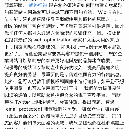
預算範圍。
網路行銷
現在您必須決定如何開始建立您精彩
的新網站 - 因為您可以嘗試三種不同的方法。 Wix 具有拖
放功能，這也是這麼多客戶繼續使用其服務的原因之一。
網站的結構非常合乎邏輯，有多種建置選項可供選擇，因此
幾乎任何人都可以透過六個簡潔的步驟建立一個。 模板是
在諮詢最好的 web optimization 專家和文案人員的幫助
下，根據實際程序創建的。 如果我用一個例子來展示那就
更好了。 每個企業都需要為其客戶提供一個網站。 您的企
業網站可以幫助您的客戶更好地與您的品牌建立聯繫。 一
個優秀的網站可以幫助產生良好的收入，提高品牌知名度，
提升良好的聲譽，最重要的是，傳達強而有力的行銷訊息。
此外，您可以從數千個模板和圖像中進行選擇，如果您不想
使用圖像，也可以使用圖形設計工具。 我們努力提供易於
閱讀的評論，以幫助您選擇適合您的電子商務平台。 請隨
時在 Twitter 上關注我們、發表評論、提出問題、透過
[email protected] 聯繫我們並享受。 確保產生正確內容
（產品頁面之外）的最簡單方法是與目標受眾交談。 詢問
您的客戶他們每天面臨的挑戰，或只是聽他們在社群媒體上