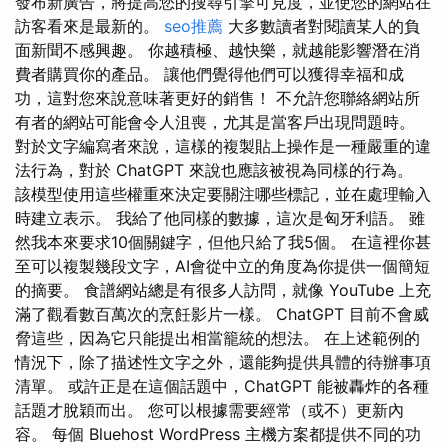
發布新廣告，將提高您的搜尋引擎可見度，並使您的網站在
訪客看來是最新的。
seo推薦
大多數讀者對閱讀某人的負
面新聞不感興趣。 你越積極、越快樂，就越能影響潛在消
費者購買你的產品。 讓他們覺得他們可以獲得幸福和成
功，這對您來說意味著更好的銷售！ 不允許您聯絡網站所
有者的網站可能會令人沮喪，尤其是當客戶出現問題時。
對於文字編寫者來說，這樣的複製貼上操作是一種嚴重的違
法行為，對於 ChatGPT 來說也應該被視為同樣的行為。
該模型使用這些權重來決定要關注哪些標記，並在處理輸入
時建立表示。 我給了他同樣的數據，這次是匈牙利語。 雖
然我本來要求10個關鍵字，但他只給了我5個。 在這裡你甚
至可以複製幾段文字，AI會從中立的角度為你提供一個簡短
的摘要。 食譜網站總是有很多人訪問，就像 YouTube 上充
滿了觀看數百萬次的烹飪影片一樣。 ChatGPT 目前不會威
脅這些，因為它只能提出相當籠統的想法。 在上述範例的
情況下，除了描述性文字之外，還能夠提供具體的待辦事項
清單。 或許正是在這個話題中，ChatGPT 能被轟炸的各種
話題才脫穎而出。 您可以根據需要經常（或不）更新內
容。 每個 Bluehost WordPress 主機方案都提供不同的功