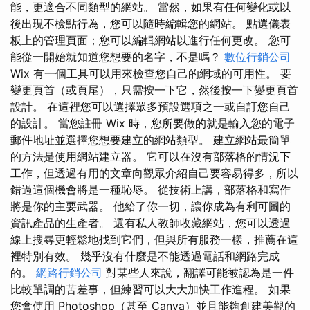
能，更適合不同類型的網站。 當然，如果有任何變化或以
後出現不檢點行為，您可以隨時編輯您的網站。 點選儀表
板上的管理頁面；您可以編輯網站以進行任何更改。 您可
能從一開始就知道您想要的名字，不是嗎？
數位行銷公司
Wix 有一個工具可以用來檢查您自己的網域的可用性。 要
變更頁首（或頁尾），只需按一下它，然後按一下變更頁首
設計。 在這裡您可以選擇眾多預設選項之一或自訂您自己
的設計。 當您註冊 Wix 時，您所要做的就是輸入您的電子
郵件地址並選擇您想要建立的網站類型。 建立網站最簡單
的方法是使用網站建立器。 它可以在沒有部落格的情況下
工作，但透過有用的文章向觀眾介紹自己要容易得多，所以
錯過這個機會將是一種恥辱。 從技術上講，部落格和寫作
將是你的主要武器。 他給了你一切，讓你成為有利可圖的
資訊產品的生產者。 還有私人教師收藏網站，您可以透過
線上搜尋更輕鬆地找到它們，但與所有服務一樣，推薦在這
裡特別有效。 幾乎沒有什麼是不能透過電話和網路完成
的。
網路行銷公司
對某些人來說，翻譯可能被認為是一件
比較單調的苦差事，但練習可以大大加快工作進程。 如果
您會使用 Photoshop（甚至 Canva）並且能夠創建美觀的