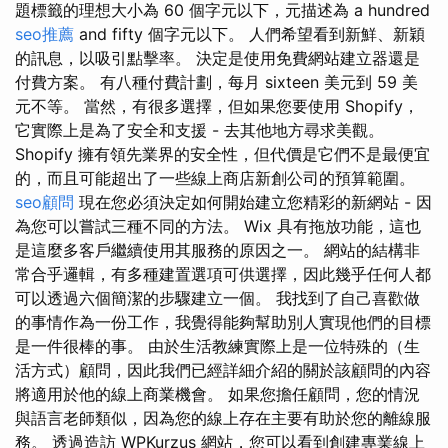
題標籤的理想大小為 60 個字元以下，元描述為 a hundred
seo推薦
and fifty 個字元以下。 人們希望看到新鮮、新穎
的訊息，以吸引點擊率。 決定是使用免費網站建立器還是
付費方案。 有八種付費計劃，每月 sixteen 美元到 59 美
元不等。 當然，有很多選擇，但如果您要使用 Shopify，
它實際上是為了安全和支援 - 去其他地方尋求美觀。
Shopify 擁有領先業界的安全性，但代價是它們不是最便宜
的，而且可能超出了一些線上商店新創公司的預算範圍。
seo顧問
現在您必須決定如何開始建立您精彩的新網站 - 因
為您可以嘗試三種不同的方法。 Wix 具有拖放功能，這也
是這麼多客戶繼續使用其服務的原因之一。 網站的結構非
常合乎邏輯，有多種建置選項可供選擇，因此幾乎任何人都
可以透過六個簡潔的步驟建立一個。 我找到了自己喜歡做
的事情作為一份工作，我覺得能夠幫助別人實現他們的目標
是一件很棒的事。 由於生活教練實際上是一位特殊的（生
活方式）顧問，因此我們已經詳細介紹的關於該顧問的內容
將適用於他的線上商業機會。 如果您擔任顧問，您的情況
與語言老師類似，因為您的線上存在主要有助於您的離線服
務。 透過造訪 WPKurzus 網站，您可以看到創建專業線上