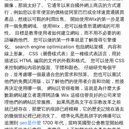
圖像，那就太好了。 它通常以來自國外網上商店的方式運
行，例如您以非常便宜的價格從阿里巴巴或全球速賣通購買
產品，然後以可觀的利潤出售。 開始使用Wix的第一步是選
擇一個免費網域。 使用Wix，您可以檢查所選網域的可用
性。 目標是教導使用者如何建立網站，而不用不必要的術
語嚇跑他們。 您可以做的第一件事就是了解搜尋引擎優
化。 search engine optimization 包括網站架構、內容和
線上形象。 CSS（層疊樣式表）是一種樣式表語言，用於
描述以 HTML 編寫的文件的外觀和格式。 您可以使用 CSS
來控制網站內容的版面、字體和顏色。 仔細研究每個平
台，並考慮哪一個最適合您的需求和預算。 您也可以嘗試
他們的免費試用版，以了解他們的使用者介面和功能，然後
再決定使用哪一個。 網站託管很複雜，這就是為什麼大多
數新網站建立者選擇聘請像 Wix 這樣信譽良好的公司來管
理他們的網站託管服務。 如果馬恩島文字在宗教改革之前
就已經存在，那麼它的痕跡已經模糊，它的歷史記憶在過去
的幾個世紀裡已經消失了。 標準化馬恩島拼字的傳播可以
追溯到
seo是什麼
1700 年代，當時英國聖公會教堂開始根