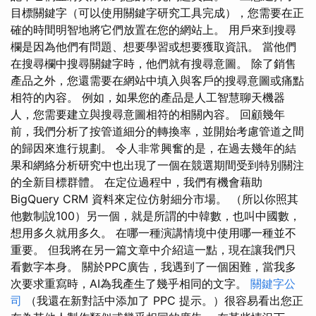
目標關鍵字（可以使用關鍵字研究工具完成），您需要在正
確的時間明智地將它們放置在您的網站上。 用戶來到搜尋
欄是因為他們有問題、想要學習或想要獲取資訊。 當他們
在搜尋欄中搜尋關鍵字時，他們就有搜尋意圖。 除了銷售
產品之外，您還需要在網站中填入與客戶的搜尋意圖或痛點
相符的內容。 例如，如果您的產品是人工智慧聊天機器
人，您需要建立與搜尋意圖相符的相關內容。 回顧幾年
前，我們分析了按管道細分的轉換率，並開始考慮管道之間
的歸因來進行規劃。 令人非常興奮的是，在過去幾年的結
果和網絡分析研究中也出現了一個在競選期間受到特別關注
的全新目標群體。 在定位過程中，我們有機會藉助
BigQuery CRM 資料來定位仿射細分市場。 （所以你照其
他數制說100）另一個，就是所謂的中韓數，也叫中國數，
想用多久就用多久。 在哪一種演講情境中使用哪一種並不
重要。 但我將在另一篇文章中介紹這一點，現在讓我們只
看數字本身。 關於PPC廣告，我遇到了一個困難，當我多
次要求重寫時，AI為我產生了幾乎相同的文字。
關鍵字公
司
（我還在新對話中添加了 PPC 提示。）很容易看出您正