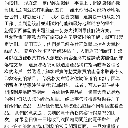
的按鈕。 現在您一定已經意識到，事實上，網路賺錢的機
會彼此之間並沒有明顯的差異！ 如果你能盡可能巧妙地混
合它們，那就最好了。 我不是賣袋貓，這將是一項艱鉅的
工作，直到您設計並測試如何能夠最好地幫助您的學生。
您需要回顧您的主題並盡一切努力找到最佳解決方案。 一
旦您對電子商務內容行銷策略有了更清晰的了解，就可以製
定計劃。 簡而言之，他們是已經在社群媒體上擁有大量粉
絲的人。 簡單的說;這些是綜述帖子，人們為它們瘋狂！ 您
可以在這裡收集其他人創建的內容並將其編譯成突破性的部
落格文章。 這意味著您可以透過產品購買指南瞄準各種各
樣的客戶，並透過了解客戶實際想要購買的產品來取得令人
印象深刻的結果。 部落格文章通常位於管道的頂部，因為
消費者仍然專注於品牌認知階段。 或者，可以在漏斗的中
間找到產品購買指南。 在線銷售產品的一個巨大問題是您
的客戶無法與您的產品互動。 線上零售商很難幫助客戶了
解他們的產品，因為他們無法觸摸產品或從不同角度查看產
品。 我們的意思是，長期的電子商務內容行銷是您的朋
友。 如果您日復一日地收到詢問相同問題的電子郵件，請
記下它們並將其添加到您的常見問題頁面。 一旦您選擇了