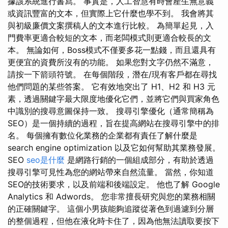
據該系統進行書寫。 事實是，人工智慧有時會產生無意義
或資訊豐富的文本，但實際上它什麼也學不到。 我會將其
與初級廉價文案撰稿人的文本進行比較。 為簡單起見，入
門費率更適合較短的文本，而老闆模式則更適合較長的文
本。 無論如何，Boss模式不僅要多花一點錢，而且還具有
更便宜的資費所沒有的功能。 如果您對文字仍然不滿意，
請按一下箭頭符號。 在每個階段，潛在/現有客戶都在尋找
他們問題的某些答案。 它有效地突出了 H1、H2 和 H3 元
素，透過關鍵字最大限度地優化它們，並將它們與買家角色
中識別的搜尋意圖保持一致。 搜尋引擎優化（通常簡稱為
SEO）是一個持續的過程，旨在提高網站在搜尋引擎中的排
名。 每個擁有數位化業務的企業都有責任了解什麼是
search engine optimization 以及它如何幫助其業務發展。
SEO
seo是什麼
是網路行銷的一個組成部分，有助於透過
搜尋引擎可見性為您的網站帶來自然流量。 當然，你知道
SEO的技術要求，以及前端和後端設定。 他也了解 Google
Analytics 和 Adwords。 您非常擅長研究與您的業務相關
的正確關鍵字。 這個小男孩能夠追蹤從著色到過濾到分層
的整個過程，但他在液化時卡住了，因為他無法讀取要按下