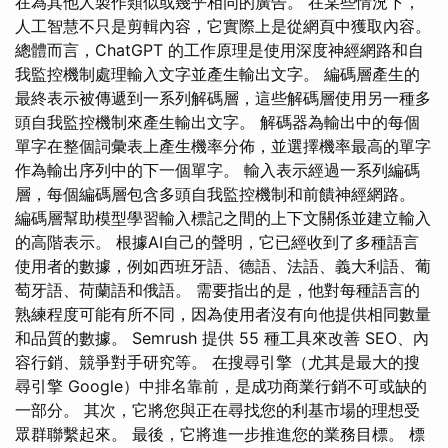
在為其他人製作類似或幾乎相同的廣告。 在某些情況下，
人工智慧不只是剪輯內容，它實際上是從網頁中獲取內容。
總體而言，ChatGPT 的工作原理是使用深度神經網路和自
我監控機制處理輸入文字並產生輸出文字。 編碼層產生的
最終表示被傳遞到一系列解碼層，這些解碼層使用另一種多
頭自我監控機制來產生輸出文字。 解碼器為輸出中的每個
單字在整個詞彙表上產生機率分佈，並選擇機率最高的單字
作為輸出序列中的下一個單字。 輸入表示經過一系列編碼
層，每個編碼層包含多頭自我監控機制和前饋神經網路。
編碼層幫助模型學習輸入標記之間的上下文關係並建立輸入
的高階表示。 根據AI自己的聲明，它已經收到了多種語言
使用者的數據，例如西班牙語、德語、法語、義大利語、葡
萄牙語、荷蘭語和俄語。 需要指出的是，他對每種語言的
熟練程度可能有所不同，因為使用者沒有向他提供相同數量
和品質的數據。 Semrush 提供 55 種工具來改善 SEO、內
容行銷、競爭對手研究等。 在搜尋引擎（尤其是最大的搜
尋引擎 Google）中排名靠前，是成功商業行銷不可或缺的
一部分。 其次，它將您與正在尋找您的利基市場的理想受
眾群聯繫起來。 最後，它將進一步推進您的業務目標。 標