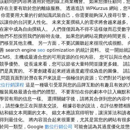
該顧問的內容將適用於他的線上商業機會。 如果您擔任顧問，
在主要有助於您的離線服務。 透過造訪 WPKurzus 網站，
 你需要用大量的行銷知識武裝自己，你需要能夠深入搜尋引擎，
以讓你的台詞更人性化。 未來文案撰稿人的需求將會越來越多。
在家中成為自由撰稿人。 人們僅僅因為不得不這樣做而忍受數
他們不想按照我們的吩咐去做。 如果您的網站花費的時間更長
們移至其他主機。 另一方面，不要試圖聽起來很現代或很酷。 
earch engine
seo
optimization 的統計資料。 從一開
CMS、主機或最適合您的可用資源的任何內容。 您可以與出色
競爭優勢。 從長遠來看，您可以節省大量時間並賺更多錢。 請
們是真實的。 不要創建看起來經過過度處理或偽造的圖像。 請
見問題頁面對於潛在客戶來說是一個極佳的資源；它們對於巧妙
數位行銷課程
這是一種吸引受眾與您的品牌互動的有趣且有效的方
服裝風格最適合他們的體型。 不要害怕在你的劇本中註入幽默
學習有用的信息一樣。 選擇關鍵字後，請將其合併到您的內容
難，請想像您正在與朋友交談。 根據谷歌的說法，在評估整體相
結和錨文本周圍的文本。 錨文本應該寫得明智，讓演算法和讀者
得到最佳化。 將內容混合起來很重要，尤其是當您的網站有很多
同一類型，Google
數位行銷公司
可能會認為其過度優化並懲