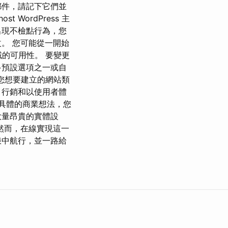
郵件，請記下它們並
WordPress 主
出現不檢點行為，您
。 您可能從一開始
域的可用性。 要變更
多預設選項之一或自
擇您想要建立的網站類
、行銷和以使用者體
個具體的商業想法，您
大量昂貴的實體設
然而，在線實現這一
浪中航行，並一路給