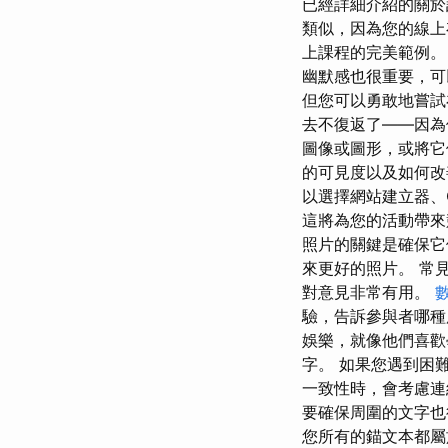
已經詳細介紹的關於
類似，因為您的線上存
上課程的完美範例。
幽默感也很重要，可
但您可以勇敢地嘗試
去不復返了——因為
圖像或圖形，或將它
的可見度以及如何改善 s
以選擇網站建立器、
這將為您的活動帶來
照片的關鍵是確保它
來更好的照片。 常
對意見非常有用。
驗，告訴參與者哪種
娛樂，就像他們喜歡
字。 如果您遇到困
一致性時，會考慮連
要確保周圍的文字也
您所有的錨文本都屬於