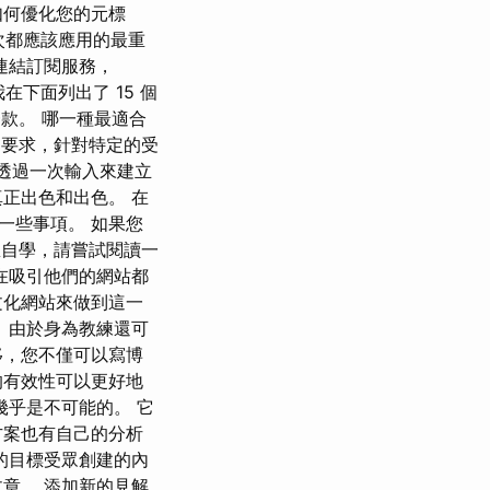
如何優化您的元標
次都應該應用的最重
連結訂閱服務，
 我在下面列出了 15 個
那一款。 哪一種最適合
己的要求，針對特定的受
以透過一次輸入來建立
正出色和出色。 在
一些事項。 如果您
然想自學，請嘗試閱讀一
在吸引他們的網站都
文化網站來做到這一
 由於身為教練還可
移，您不僅可以寫博
的有效性可以更好地
乎是不可能的。 它
方案也有自己的分析
的目標受眾創建的內
章。 添加新的見解