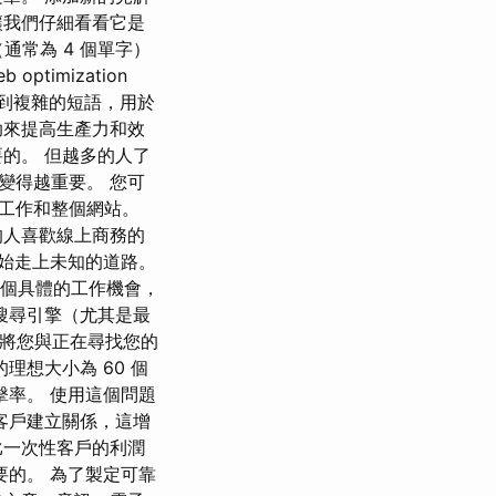
讓我們仔細看看它是
通常為 4 個單字）
timization
單字到複雜的短語，用於
助來提高生產力和效
的。 但越多的人了
變得越重要。 您可
工作和整個網站。
的人喜歡線上商務的
人開始走上未知的道路。
 個具體的工作機會，
搜尋引擎（尤其是最
它將您與正在尋找您的
理想大小為 60 個
擊率。 使用這個問題
客戶建立關係，這增
比一次性客戶的利潤
要的。 為了製定可靠