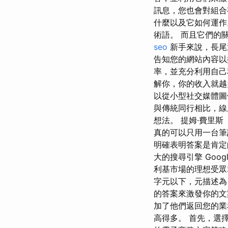
訊息，您也會對組合
什麼以及它如何運作。
術語。 而且它們的關鍵
seo
新手來說，長尾通
告知您的網站內容以
率，並充分利用自己
解你，你的收入就越
以從小型社交媒體圖
與傳統同行相比，線
想法。 提姆·費里斯
真的可以只用一台筆
明確表明答案是肯定
大的搜尋引擎 Go
利基市場的理想受眾
字元以下，元描述為
的答案來激發你的文
加了他們返回您的業
高得多。 首先，選