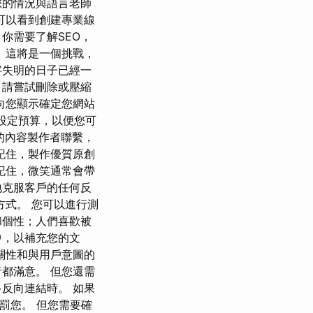
您的情況與語言老師
您可以看到創建專業線
你需要了解SEO，
 這將是一個挑戰，
字失明的日子已經一
，請嘗試刪除或壓縮
向您顯示確定您網站
始就設定預算，以便您可
的內容製作者聯繫，
記住，製作優質原創
記住，微笑通常會帶
地克服客戶的任何反
式。 您可以進行測
和個性；人們喜歡被
中，以補充您的文
關性和與用戶意圖的
都滿意。 但您還需
反向連結時。 如果
罰您。 但您需要確