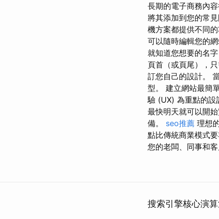
長期的電子商務內容
將其添加到您的常見問題
機方案都提供不同的
可以隨時編輯您的網
就知道您想要的名
頁首（或頁尾），只
訂您自己的設計。 
型。 建立網站最簡
驗 (UX) 為重點
最快明天就可以開始
備。
seo推薦
理想的
點比傳統商業模式要
您的老闆、同事和客
搜索引擎核心演算