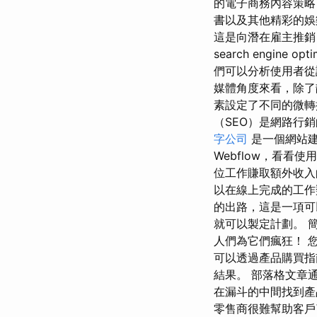
的電子商務內容策略
書以及其他精彩的娛
這是向潛在雇主推銷
search engin
們可以分析使用者從
媒體角度來看，除了
素設定了不同的微轉
（SEO）是網路行銷
字公司
是一個網站建
Webflow，看
位工作賺取額外收入
以在線上完成的工作
的出路，這是一項可
就可以製定計劃。 
人們為它們瘋狂！ 
可以透過產品購買指
結果。 部落格文章
在漏斗的中間找到產
零售商很難幫助客戶