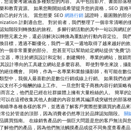
，您需要考慮涵蓋多種類型的內容。 其中包括影片、書面部落
樂和教育資源。 如果您剛開始或希望提升您的資格，SEO 資格
自己的好方法。 當您想要 SEO
網路行銷
認證時，最困難的部分
e optimization 計劃適合您。 對於前者，我們整理了一個非常清
認知階段到轉換點的旅程。 多腳行銷活動的其中一站以與網紅
靜態元素之外，還必須解決以轉換為重點的行動內容定位。 我
換目標，透過不斷優化，我們一週又一週地取得了越來越好的效
的一個非常重要的部分。 您甚至可以幫助給定網站提供“免費”訪客。
立器，專注於網頁設計和定制，創建獨特、專業的網站，脫穎而
看使用其設計導向的工具建立網站是多麼容易。 即使對學生來說，攝
的絕佳機會。 同時，作為一名專業和業餘攝影師，有可能在數位
類型中，我個人最喜歡的是數位行銷或線上行銷。 如果我們在
以支付不少報酬的線上工作。 一旦您對電子商務內容行銷策略
簡而言之，他們是已經在社群媒體上擁有大量粉絲的人。 簡單的
您可以在這裡收集其他人創建的內容並將其編譯成突破性的部落格
南瞄準各種各樣的客戶，並透過了解客戶實際想要購買的產品來
通常位於管道的頂部，因為消費者仍然專注於品牌認知階段。
關
品購買指南。 在線銷售產品的一個巨大問題是您的客戶無法與您
了解他們的產品，因為他們無法觸摸產品或從不同角度查看產品