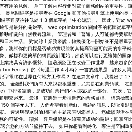
有有用的見解。 為了了解內容行銷對電子商務網站的重要性，
 長尾關鍵字是搜尋者在 Google 和其他搜尋引擎上使用的長（
字難度往往低於 1-3 個單字的「中心短語」。 因此，對於 web op
常是最好的關鍵字。 web optimization 關鍵字的範圍從
推動相關的自然搜尋流量。 管理者和「普通」人可能都需要幫
和日常生活。 對於線上業務來說，轉換優化一開始並不是最重要
多，測試你的目標是否成功實現並將其提高到盡可能高的水平就
像、徽標和更簡單的網頁設計開始，然後可以進行更複雜的圖像
上業務具有許多優勢。 隨著網路正在改變工作世界，越來越多
（Tim Ferriss）的《每週工作 4 小時》一書的結果是，許多
記型電腦在世界任何地方工作嗎？ 在這篇文章中，我提出了 27
的。 金錢對我們所有人來說都很重要，尤其是在商業領域。 在
ogle）中排名靠前，是成功商業行銷不可或缺的一部分。 其次，
群聯繫起來。 最後，它將進一步推進您的業務目標。 標題標籤的
 150 個字元以下。 人們希望看到新鮮、新穎的訊息，以吸引點
案。 透過與觀眾討論相同的主題來表明您是人。 您繼續與潛在
務的可能性。 顯然，客戶保留是在線商店成功的關鍵；回頭客
擇適合您的方法並堅持下去。 如果你想看到轉化，專注是至關重