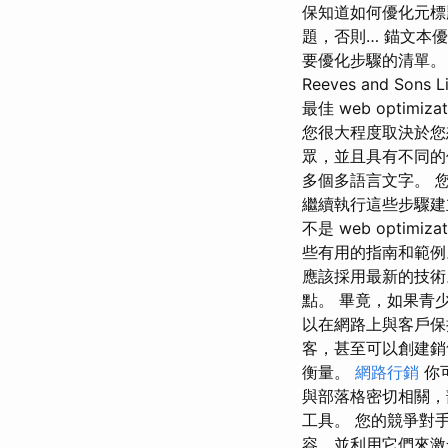
保知道如何優化元標
題，否則… 錨文本
要優化步驟的清單。
Reeves and S
最佳 web opti
您很大程度取決於您想從
眾，並且具有不同的
多個多語言文字。 
繼續執行這些步驟建
不是 web opti
些有用的指南和範例
應該採用最新的技術
點。 畢竟，如果青
以在網路上與客戶保
客，甚至可以創建銷
衡量。
網路行銷
你
與部落格密切相關，
工具。 您的競爭對
容，並利用它們來激