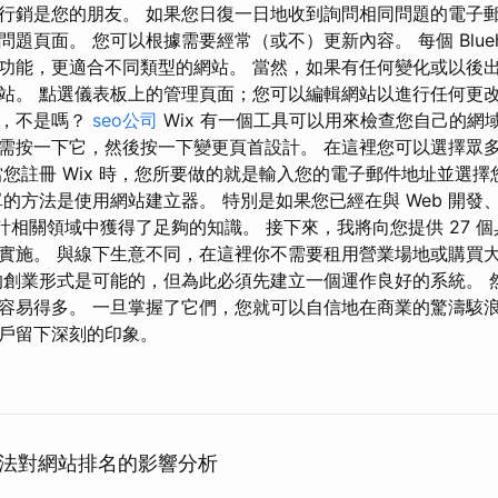
行銷是您的朋友。 如果您日復一日地收到詢問相同問題的電子
頁面。 您可以根據需要經常（或不）更新內容。 每個 Bluehost 
功能，更適合不同類型的網站。 當然，如果有任何變化或以後
站。 點選儀表板上的管理頁面；您可以編輯網站以進行任何更改
字，不是嗎？
seo公司
Wix 有一個工具可以用來檢查您自己的網
需按一下它，然後按一下變更頁首設計。 在這裡您可以選擇眾
當您註冊 Wix 時，您所要做的就是輸入您的電子郵件地址並選
單的方法是使用網站建立器。 特別是如果您已經在與 Web 開發
的設計相關領域中獲得了足夠的知識。 接下來，我將向您提供 27 
實施。 與線下生意不同，在這裡你不需要租用營業場地或購買
創業形式是可能的，但為此必須先建立一個運作良好的系統。 
容易得多。 一旦掌握了它們，您就可以自信地在商業的驚濤駭
戶留下深刻的印象。
法對網站排名的影響分析