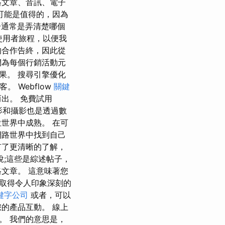
格文章、音訊、電子
可能是值得的，因為
通常是弄清楚哪個
晰的使用者旅程，以便我
的合作告終，因此從
們為每個行銷活動元
果。 搜尋引擎優化
 Webflow
關鍵
出。 免費試用
影和攝影也是透過數
世界中成熟。 在可
網路世界中找到自己
有了更清晰的了解，
說;這些是綜述帖子，
文章。 這意味著您
取得令人印象深刻的
鍵字公司
或者，可以
的產品互動。 線上
。 我們的意思是，