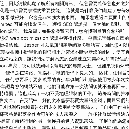
題，因此請按此處了解所有相關資訊。 但您需要確保您也知道
優化是一項需要掌握的重要技能。 這就是為什麼我們創建了您每
 如果做得好，它會是非常強大的東西。 如果您透過本頁面上的
ons Limited 可能會賺取佣金。 獲得 SEO 認證是一個大膽的舉動。
mization 認證。 我希望，如果您瀏覽它們，您會找到最適合您的
 web optimization 認證中獲得什麼。 每個認證都有自
價格標籤。 Jasper 可以毫無問題地編寫多種語言，因此您可
您需要根據不斷變化的趨勢和用戶需求不斷更新您的網站，使其真
立網站之前，讓我們先了解為您的企業建立完美網站所需記住的
mization 專家，您可以找到可以幫助您的專業人士。 但如果您仍
。 他們是在網路、電腦和手機的陪伴下長大的。 因此，任何旨
。 任何想要吸引更多觀眾的青少年俱樂部都應該使用青少年次
少年認為您的網站不酷，他們可能在第一次訪問後就不會再回來。
持聯繫，這也成為了一項不受地理限制的工作。 隨著時間的推
售文本。 在英語中，好的文本需要花費大量的金錢，而且它們
可以找到行銷和廣告公司永久僱用的文案撰稿人，但自由工作者幾
部落格是部落格作者可能的收入來源之一。 許多社群媒體解決
手是電子商務行銷的另一個極好的進入資訊來源。 了解他們為您
發您自己的出版物。 請記住，不要只是解釋與其他品牌相同的文