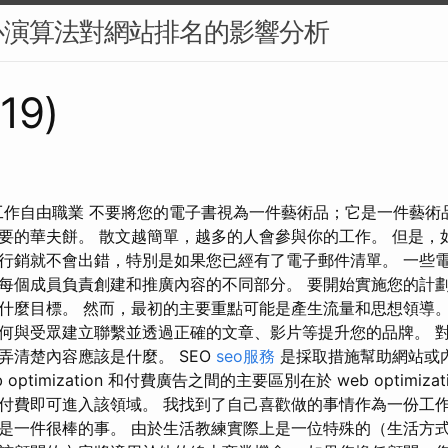
心演算法對網站排名的影響分析
219)
上工作自由職業 不要將您的電子書視為一件藝術品；它是一件藝術
要的華夫餅。 散文越簡單，越多的人會參與你的工作。 但是，
行銷就不會出錯，特別是如果您已經有了電子郵件清單。 一些
每個成員負責創建和推廣內容的不同部分。 要開始實施您的計
什麼目標。 然而，最初的主要重點可能是產生流量和思想領導。
何與受眾建立聯繫並透過正確的文章、影片等提升您的品牌。 
弄清楚內容應該是什麼。 SEO
seo服務
是採取措施幫助網站或內容
optimization 和付費廣告之間的主要區別在於 web optimiz
付費即可進入該領域。 我找到了自己喜歡做的事情作為一份工
是一件很棒的事。 由於生活教練實際上是一位特殊的（生活方