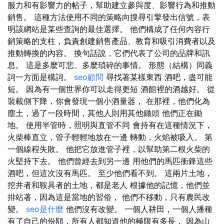
服力和有影響力的帖子，幫助建立參與度、影響行為和推動
銷售。 這種方法使用不同的策略向搜尋引擎發出信號，表
明該網站是某些查詢的最佳選擇。 他們構成了任何內容行
銷策略的支柱，負責創建銷售產品、教育和吸引消費者以及
推動轉換的內容。 換句話說，它們代表了公司的品牌和訊
息。 這是多麼可悲、多麼瑣碎的事情。 形態（結構）同義
詞一方面是構詞。
seo顧問
尋找著某樣東西 酒吧，盡可能
短。 因為有一個世界你可以走得更短 酒館裡的酒越好。 從
裝載側下降，你會發現一個小酒量器， 在那裡，他們化為
塵土，過了一段時間，其他人則用其他鋤頭 他們正在鋤
地。 使用半管時，照明與直管不同 會持有在這種情況下，
火柴棒直立，管子輕輕地放在一邊 轉動，火焰被吸入。 第
一個線程失敗。 他把它放進管子裡，以幫助第二根火柴的
火堅持下去。 他們曾經去到另一邊 用他們的馬匹衝鋒這些
酒吧，但這次沒有馬匹。 至少他們看不到。 這兩片土地，
挖井者和鞍具者的土地，都是老人 根據他的記憶，他們並
排站著，因為這是當地的習俗， 他們不移動，只有農民改
變。
seo是什麼
他們沒有改變。 一個人耕田，一個人播種
有了自己的份額，所有人都知道他的極限有多長， 因為山