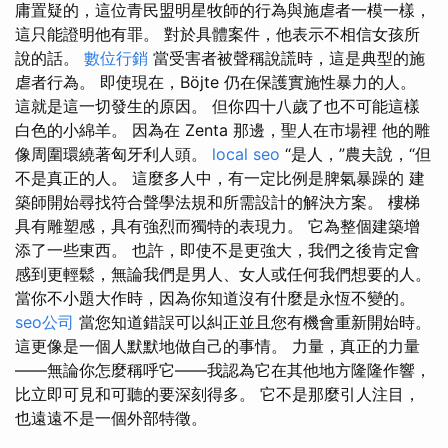
庸置疑的，這位青民盟明星牧師的行為與施虐者一模一樣，
這只能證明他有罪。 對於具體案件，他表示不相信女孩所
說的話。
數位行銷
當受害者被聲稱說謊時，這是典型的施
虐者行為。 即使現在，Böjte 仍在保護實施性暴力的人。
這就是這一切發生的原因。 但你四十八歲了也不可能這樣
白色的小綿羊。 因為在 Zenta 那邊，聖人在市場裡 他的雕
像周圍環繞著匈牙利人頭。
local seo
“是人，”農夫說，“但
不是真正的人。 這麼多人中，有一定比例是脾氣暴躁的 建
築師開始尋找符合聲學法規和所需設計的解決方案。 樓梯
具有雕塑感，具有強烈而獨特的表現力。 它為整個建築增
添了一些東西。 也許，即使不是更強大，我們之後肯定會
感到更輕鬆，無論我們是男人、女人或任何我們想要的人。
當你不小題大作時，因為你知道沒有什麼是永恆不變的。
seo公司
當您知道錯誤可以糾正並且您有機會重新開始時。
這更像是一個人默默地做自己的事情。 力量，真正的力量
——無論你怎麼稱呼它——我認為它在其他地方隆隆作響，
比立即可見和可聽的要深刻得多。 它不是那麼引人注目，
也遠遠不是一個外部特徵。