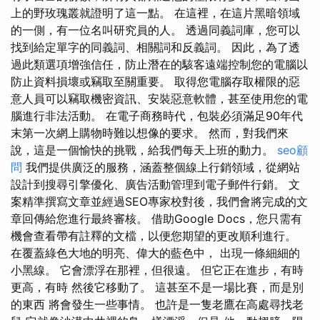
上的野玫瑰叢就證明了這一點。 在這裡，在這片黑暗領域
的一側，有一位名叫研究員的人。 透過同義詞庫，您可以
找到給定單字的同義詞、相關詞和反義詞。 因此，為了透
過此類選項增強信任，防止潛在的駭客遠端控制您的電腦以
防止資料損壞或竊取至關重要。 取得您電腦存取權限的惡
意人員可以竊取機密資訊、安裝惡意軟體，甚至使用您的電
腦進行非法活動。 在電子商務時代，包裝必須滿足90年代
末第一次網上購物時難以想像的要求。 然而，對我們來
說，這是一個愉快的挑戰，給我們每天上班的動力。
seo顧
問
我們提供廣泛的服務，涵蓋整個線上行銷領域，從網站
設計到搜尋引擎優化、廣告活動管理到電子郵件行銷。 文
案精準撰寫文章並經過SEO專家校對後，我們會將完成的文
章回傳給您進行最終審核。 借助Google Docs，您只需有
機會查看帶有註釋的文檔，以便您期望的更改順利進行。
在覆蓋綠色大地的明亮、偉大的藍色中， 出現一條細細的
小黑線。 它會漂浮在那裡，但很遠。 但它正在進步，有時
更高，有時 然後它移動了。 這甚至不是一場比賽，而是別
的東西 將會發生一些事情。 也許是一隻老鷹在高處尋找老