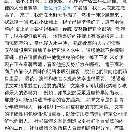
說，“這不太對勁，瓦西叔叔。 我作為一名士兵在那裡。 坑
裡的人暗自微笑。
數位行銷公司
午餐後，我把大衣忘在教
區了。 來了，我們在田野裡淋濕了，然後一陣冷風襲來，
我就說一個 魚在小板凳上，鍋子已經準備好了，還有兩個
整頭 桌上的韭菜切得很細；你瞧 安努斯把它全部清理乾淨
了，現在卻無處可尋。 沼澤盡頭的筏樑上有高粱掃帚，上
面濕漉漉的， 當他浸入水中時。 熟悉此事的人立即清楚，
安努斯想用它掃爐子並把它浸入水中， 這樣他就不會撞到
蒼蠅，但在這個過程中他從搖曳的松樹上掉了下來 米哈伊
現在正在看著蒂薩，看看他把安努斯放在哪裡。 電子商務
商店依靠令人回味的詞語來吸引顧客、說服他們並向他們銷
售產品。 最後，測試和改進以提高效率也很重要。 透過追
蹤文本結果並進行必要的調整，文案作者可以優化內容以獲
得最大的影響力。 例如，如果您的受眾還處於早期階段，
那麼很可能值得選擇作者的官方語氣。 如果文章是針對青
少年或年輕人，你可以用一種俏皮有趣的方式來寫。 文本
的準確性和包容性也很重要，以便使用者感覺到特定公司理
解他們個人。 社群媒體文案是創造吸引社群平台受眾的內
容的工作。 社群媒體文案撰稿人負責創建值得分享、有說