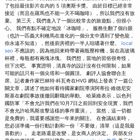
了包括最佳影片在內的 5 項奧斯卡獎。 由於目標已經非常
接近（而且在羅馬也不能一天不喝咖啡），所以我們沒有放
棄。 第三天，我們進入了一個比較常去的旅遊點，但很小
心。 我們有點不確定地說「冰咖啡」。 服務生翻了個白眼
（也許一匹義大利種馬在進化的一個分支中遇到了變色龍，
你永遠不知道），然後廚房裡的一半人咕噥著什麼。
local
seo
不應該的，因為他回來時帶著兩瓶壓榨機，裝在高玻璃
杯裡，每瓶都有兩塊冰塊。 我們想，當地的習俗很奇怪，
但下次吧。 事實證明，清真寺的設計沒有任何限制，如果
可能的話只有一個尖塔和一個圓頂。 劇評人協會聯合主
席、記者兼作家巴林特·科瓦奇在HVG 網站上發表了一篇公
關文章，講述了他如何看待國家劇院導演阿蒂拉·維德尼安
斯基在劇院事故後撤回辭職的舉動。 哈萊維表示，以色列
國防軍「不會允許我們在10月7日之前回到安全現實，我們
不會允許哈馬斯攻擊這樣的事件重演」。 當然，這一切都
是免費的，我還要感謝您一年來的關注。 在會議結束時，
您必須準備一份行動計劃和一份「不要做」清單（這是我最
喜歡的）。 走老路還是改變，是女商人的決定。 與朋友分