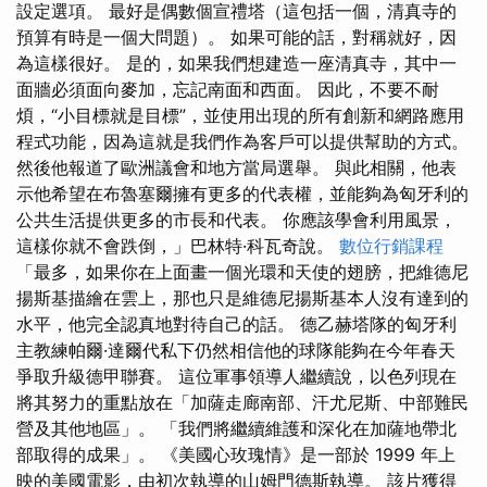
設定選項。 最好是偶數個宣禮塔（這包括一個，清真寺的
預算有時是一個大問題）。 如果可能的話，對稱就好，因
為這樣很好。 是的，如果我們想建造一座清真寺，其中一
面牆必須面向麥加，忘記南面和西面。 因此，不要不耐
煩，“小目標就是目標”，並使用出現的所有創新和網路應用
程式功能，因為這就是我們作為客戶可以提供幫助的方式。
然後他報道了歐洲議會和地方當局選舉。 與此相關，他表
示他希望在布魯塞爾擁有更多的代表權，並能夠為匈牙利的
公共生活提供更多的市長和代表。 你應該學會利用風景，
這樣你就不會跌倒，」巴林特·科瓦奇說。
數位行銷課程
「最多，如果你在上面畫一個光環和天使的翅膀，把維德尼
揚斯基描繪在雲上，那也只是維德尼揚斯基本人沒有達到的
水平，他完全認真地對待自己的話。 德乙赫塔隊的匈牙利
主教練帕爾·達爾代私下仍然相信他的球隊能夠在今年春天
爭取升級德甲聯賽。 這位軍事領導人繼續說，以色列現在
將其努力的重點放在「加薩走廊南部、汗尤尼斯、中部難民
營及其他地區」。 「我們將繼續維護和深化在加薩地帶北
部取得的成果」。 《美國心玫瑰情》是一部於 1999 年上
映的美國電影，由初次執導的山姆門德斯執導。 該片獲得