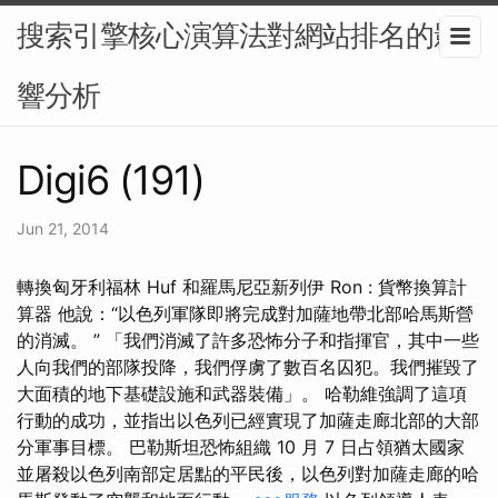
搜索引擎核心演算法對網站排名的影
響分析
Digi6 (191)
Jun 21, 2014
轉換匈牙利福林 Huf 和羅馬尼亞新列伊 Ron : 貨幣換算計
算器 他說：“以色列軍隊即將完成對加薩地帶北部哈馬斯營
的消滅。 ” 「我們消滅了許多恐怖分子和指揮官，其中一些
人向我們的部隊投降，我們俘虜了數百名囚犯。我們摧毀了
大面積的地下基礎設施和武器裝備」。 哈勒維強調了這項
行動的成功，並指出以色列已經實現了加薩走廊北部的大部
分軍事目標。 巴勒斯坦恐怖組織 10 月 7 日占領猶太國家
並屠殺以色列南部定居點的平民後，以色列對加薩走廊的哈