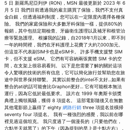
5 日 新羅馬尼亞列伊 (RON)，MSN 最後更新於 2023 年 6
月 5 日 我們目前透過我的雇主購買了保險，我們不支付真
金白銀，但透過福利制度，您可以在一定限度內選擇各種保
險。 我們的家庭保險和大多數牙科保險一樣，提供80%的
報銷，其中包括定期檢查、牙齒衛生護理以及補牙和根管治
療等緊急護理。 根據我的記錄，自2018年1月以來，即不到
一年的時間裡，我們在牙科護理上花費了大約7,000加元。
但這並不代表副SIM卡也是eSIM卡。 許多手機支援雙 SIM
卡，但不支援 eSIM。 它們有可容納兩張實體 SIM 卡的空
間，在支架上很容易看到。 以下是您需要了解的關於這項
令人驚嘆的技術的所有信息，它可以簡化旅行並幫助您在旅
途中與世界保持聯繫。 其實以前整合的intel不太好...如果有
整合的ati的話可能會比Graphon更好... 它有可能根本無法
運行，因為它低於最低要求。 該片在 1999 年奧斯卡頒獎
典禮上獨領風騷，獲得 8 項提名。 這部電影隨後又在無數
其他電影節上贏得了 eighty
網路行銷
three 項提名並橫掃
seventy four 項提名。 我有一種強烈的感覺，我以前在哪
裡見過這個坦克。 我只度過了一個漫長的（只要他們在，
六點半天就黑了）的下午（因為提到的早上是十點左右），