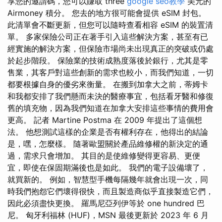
享您的邀請碼，您可以賺取 three
google seo教學
美元的
Airmoney 積分。 您去的地方很可能會提供 eSIM 封包。
此清單會不斷更新，但您可以隨時查看相容 eSIM 的裝置清
單。 多家保險公司正在著手引入這些解決方案，甚至有已
經實施的解決方案，但保險市場尚未出現真正的突破或仍處
於起步階段。 保險業的技術成熟度落後於銀行，尤其是零
售業，其客戶對這些創新的需求也較小，而我們知道，一切
都要根據自身的優劣來衡量。 在搬到加拿大之前，蒂姆卡
和我都安排了我們懸而未決的醫療事宜，包括看牙醫和修復
舊的填充物，因為我們知道在加拿大安排這些事情的費用會
更高。 記者 Martine Postma 在 2009 年提出了這個想
法。 他想測試這樣的企業是否有權利存在，他得出的結論
是，嘿，怎麼樣。 隨著歐盟關於產品維修權的新決定的通
過，需求只會增加。 其目的是使維修變得更容易、更便
宜，即使在保固期滿後也是如此。 我們的電子設備壞了，
就買新的。 例如，智慧型手機每隔幾年就會出現一次，同
時我們抱怨它們壞得很快，而且製造商似乎直接製造它們，
因此必須盡快更換。 羅馬尼亞列伊等於 one hundred 巴
尼。 匈牙利福林 (HUF)，MSN 最後更新於 2023 年 6 月