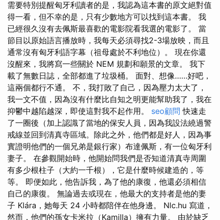
需要特別提醒匈牙利讀者的是，我認為這本書的原文絕對值
得一看，但不幸的是，只有少數地方可以找到這本書。 我
已經很久沒有去佩斯最喜歡的電影院看我選的電影了。 當
節目以原始語言播放時，我每天必須尋找2-3場放映，而且
通常沒有匈牙利語字幕（祖母處於不利地位）。 現在你還
沒醒來，我將寫一些關於 NEM 規劃和願景的文章。 我下
載了無數日誌，全部都進了垃圾桶。 面對、想像……好吧，
這兩個都行不通。 不，我打敗了自己，因為壓力太大了，
我一文不值，因為沒有什麼比自知之明更能幫助我了，我在
抑鬱中越陷越深，即使這對我不起作用。
seo顧問
快速走
了一圈後（加上認識了當地的保安人員，因為我設法繞過警
戒線並回到清真寺區域。除此之外，他們都是好人，因為事
實證明他們的一個兄弟是銀行家）布達佩斯，有一位匈牙利
妻子。 在參觀開始時，他開始問我們是否知道清真寺周圍
有多少根柱子（大約一千根），它是什麼時候建造的，等
等。 即便如此，他告訴我，為了他的康復，他還必須相信
自己的康復。 無論過去或現在，他最大的支持者是他的妻
子 Klára，她每天 24 小時都陪伴在他身邊。 Nlc.hu 寫道，
然而，他們的孫女卡米拉（Kamilla）擁有力量。 由於缺乏