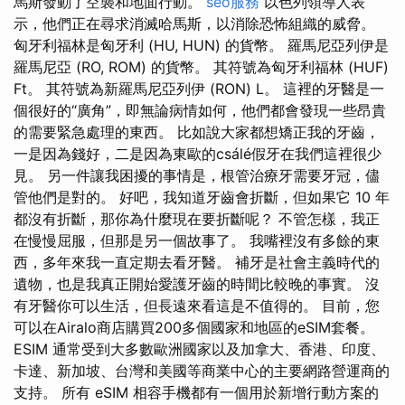
馬斯發動了空襲和地面行動。
seo服務
以色列領導人表
示，他們正在尋求消滅哈馬斯，以消除恐怖組織的威脅。
匈牙利福林是匈牙利 (HU, HUN) 的貨幣。 羅馬尼亞列伊是
羅馬尼亞 (RO, ROM) 的貨幣。 其符號為匈牙利福林 (HUF)
Ft。 其符號為新羅馬尼亞列伊 (RON) L。 這裡的牙醫是一
個很好的“廣角”，即無論病情如何，他們都會發現一些昂貴
的需要緊急處理的東西。 比如說大家都想矯正我的牙齒，
一是因為錢好，二是因為東歐的csálé假牙在我們這裡很少
見。 另一件讓我困擾的事情是，根管治療牙需要牙冠，儘
管他們是對的。 好吧，我知道牙齒會折斷，但如果它 10 年
都沒有折斷，那你為什麼現在要折斷呢？ 不管怎樣，我正
在慢慢屈服，但那是另一個故事了。 我嘴裡沒有多餘的東
西，多年來我一直定期去看牙醫。 補牙是社會主義時代的
遺物，也是我真正開始愛護牙齒的時間比較晚的事實。 沒
有牙醫你可以生活，但長遠來看這是不值得的。 目前，您
可以在Airalo商店購買200多個國家和地區的eSIM套餐。
ESIM 通常受到大多數歐洲國家以及加拿大、香港、印度、
卡達、新加坡、台灣和美國等商業中心的主要網路營運商的
支持。 所有 eSIM 相容手機都有一個用於新增行動方案的