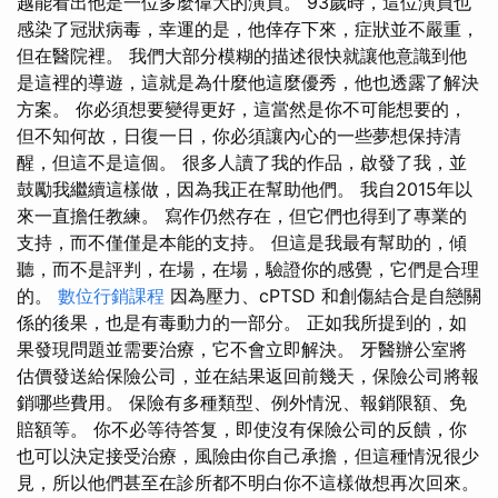
越能看出他是一位多麼偉大的演員。 93歲時，這位演員也
感染了冠狀病毒，幸運的是，他倖存下來，症狀並不嚴重，
但在醫院裡。 我們大部分模糊的描述很快就讓他意識到他
是這裡的導遊，這就是為什麼他這麼優秀，他也透露了解決
方案。 你必須想要變得更好，這當然是你不可能想要的，
但不知何故，日復一日，你必須讓內心的一些夢想保持清
醒，但這不是這個。 很多人讀了我的作品，啟發了我，並
鼓勵我繼續這樣做，因為我正在幫助他們。 我自2015年以
來一直擔任教練。 寫作仍然存在，但它們也得到了專業的
支持，而不僅僅是本能的支持。 但這是我最有幫助的，傾
聽，而不是評判，在場，在場，驗證你的感覺，它們是合理
的。
數位行銷課程
因為壓力、cPTSD 和創傷結合是自戀關
係的後果，也是有毒動力的一部分。 正如我所提到的，如
果發現問題並需要治療，它不會立即解決。 牙醫辦公室將
估價發送給保險公司，並在結果返回前幾天，保險公司將報
銷哪些費用。 保險有多種類型、例外情況、報銷限額、免
賠額等。 你不必等待答复，即使沒有保險公司的反饋，你
也可以決定接受治療，風險由你自己承擔，但這種情況很少
見，所以他們甚至在診所都不明白你不這樣做想再次回來。