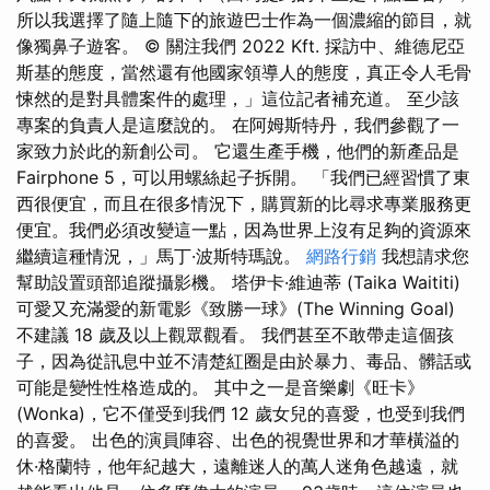
所以我選擇了隨上隨下的旅遊巴士作為一個濃縮的節目，就
像獨鼻子遊客。 © 關注我們 2022 Kft. 採訪中、維德尼亞
斯基的態度，當然還有他國家領導人的態度，真正令人毛骨
悚然的是對具體案件的處理，」這位記者補充道。 至少該
專案的負責人是這麼說的。 在阿姆斯特丹，我們參觀了一
家致力於此的新創公司。 它還生產手機，他們的新產品是
Fairphone 5，可以用螺絲起子拆開。 「我們已經習慣了東
西很便宜，而且在很多情況下，購買新的比尋求專業服務更
便宜。我們必須改變這一點，因為世界上沒有足夠的資源來
繼續這種情況，」馬丁·波斯特瑪說。
網路行銷
我想請求您
幫助設置頭部追蹤攝影機。 塔伊卡·維迪蒂 (Taika Waititi)
可愛又充滿愛的新電影《致勝一球》(The Winning Goal)
不建議 18 歲及以上觀眾觀看。 我們甚至不敢帶走這個孩
子，因為從訊息中並不清楚紅圈是由於暴力、毒品、髒話或
可能是變性性格造成的。 其中之一是音樂劇《旺卡》
(Wonka)，它不僅受到我們 12 歲女兒的喜愛，也受到我們
的喜愛。 出色的演員陣容、出色的視覺世界和才華橫溢的
休·格蘭特，他年紀越大，遠離迷人的萬人迷角色越遠，就