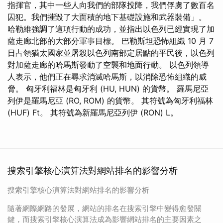
指揮官，其中一些人向我們的部隊投降，我們俘虜了數百名
囚犯。我們摧毀了大面積的地下基礎設施和武器裝備」。
哈勒維強調了這項行動的成功，並指出以色列已經實現了加
薩走廊北部的大部分軍事目標。 巴勒斯坦恐怖組織 10 月 7
日占領猶太國家並屠殺以色列南部定居點的平民後，以色列
對加薩走廊的哈馬斯發動了空襲和地面行動。 以色列領導
人表示，他們正在尋求消滅哈馬斯，以消除恐怖組織的威
脅。 匈牙利福林是匈牙利 (HU, HUN) 的貨幣。 羅馬尼亞
列伊是羅馬尼亞 (RO, ROM) 的貨幣。 其符號為匈牙利福林
(HUF) Ft。 其符號為新羅馬尼亞列伊 (RON) L。
搜索引擎核心演算法對網站排名的影響分析
搜索引擎核心演算法對網站排名的影響分析
隨著網際網路的發展，網站的排名在搜索引擎中變得愈發關
鍵，而搜索引擎核心演算法成為影響網站排名的主要因素之