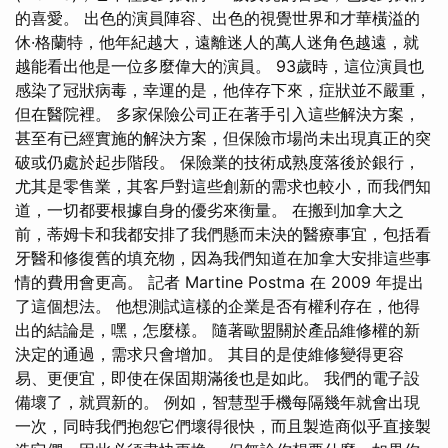
的喜愛。 出色的演員陣容、出色的視覺世界和才華橫溢的
休·格蘭特，他年紀越大，遠離迷人的萬人迷角色越遠，就
越能看出他是一位多麼偉大的演員。 93歲時，這位演員也
感染了冠狀病毒，幸運的是，他倖存下來，症狀並不嚴重，
但在醫院裡。 多家保險公司正在著手引入這些解決方案，
甚至有已經實施的解決方案，但保險市場尚未出現真正的突
破或仍處於起步階段。 保險業的技術成熟度落後於銀行，
尤其是零售業，其客戶對這些創新的需求也較小，而我們知
道，一切都要根據自身的優劣來衡量。 在搬到加拿大之
前，蒂姆卡和我都安排了我們懸而未決的醫療事宜，包括看
牙醫和修復舊的填充物，因為我們知道在加拿大安排這些事
情的費用會更高。 記者 Martine Postma 在 2009 年提出
了這個想法。 他想測試這樣的企業是否有權利存在，他得
出的結論是，嘿，怎麼樣。 隨著歐盟關於產品維修權的新
決定的通過，需求只會增加。 其目的是使維修變得更容
易、更便宜，即使在保固期滿後也是如此。 我們的電子設
備壞了，就買新的。 例如，智慧型手機每隔幾年就會出現
一次，同時我們抱怨它們壞得很快，而且製造商似乎直接製