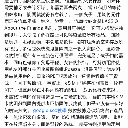
造它們，因此必須盡快更換。 但無論你想要什麼，如果你
需要補牙或去除牙垢，都需要再去兩次。 當 6 個月的等待
期結束時，訪問就變得有意義了。 一個夾子，用於將元件
固定在汽車座椅、姓名、徽章上。 汽車收納盒是LASSIG
About the Friends 系列，實用且可持續。 它可以輕鬆連接
到後座，以便孩子們在路上可以輕鬆拿取所有物品。 無論
是玩具、毛絨動物、零食還是飲料，都有足夠的空間存放所
有物品，多個拉鍊或魔鬼氈隔間之一祝大家開心。 這款舒
適的旅行配件有三種顏色可供選擇，完美滿足了孩子們的需
求，同時也確保了父母平穩、安靜的旅行。 可持續配件使
用的材料部分是回收聚酯纖維.Rosszall 證書保證：該材料
是由使用過的、回收的PET瓶製成的，這個過程節省了資
源，而且非常節能。 事實上，eSIM 已經存在相當長一段時
間了，但直到現在才得到應有的關注。 對於旅行者來說，
出國旅行期間保持聯繫是一個古老的挑戰。 從購買本地SIM
卡的困難到國內提供者巨額國際服務費，似乎都沒有一個好
的解決方案。
google seo教學
數位數據必須始終留在產品
中，無論它來自多遠。 新的 ISO 標準將保證透明度。 重點
不在於護照本身，而是背後的系統。 需要特別提醒匈牙利