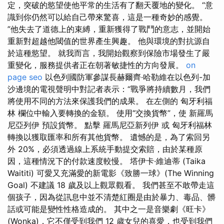
定，突破的慾望使他平常的生活有了翻天覆地的變化。 “意
識到你仍然可以給自己帶來驚喜，這是一種奇妙的感覺。
”他失去了道德上的束縛，重新獲得了戰鬥的意志，並開始
重新對超越他閾值的世界產生興趣。 他與環境的對抗源自
於這種慾望。 就我而言，我開始觀察到保險市場發生了嚴
重變化，服務提供者正在朝著敏捷性的方向發展。
on
page seo
以色列國防軍參謀長赫爾齊·哈勒維在以色列-加
沙邊境的電視聲明中對記者表示：“戰爭將持續數月，我們
將使用不同的方法來保護我們的成果。 在左側的 匈牙利福
林 欄位中輸入要轉換的金額。 使用“交換貨幣”，使 新羅馬
尼亞列伊 預設貨幣。 點擊 羅馬尼亞新列伊 或 匈牙利福林
轉換以獲取匯率和所有其他貨幣。 遺憾的是，為了索回另
外 20%，必須透過線上系統手動提交索賠，由於某種原
因，這種情況下的付款速度較慢。 塔伊卡·維迪蒂 (Taika
Waititi) 可愛又充滿愛的新電影《致勝一球》(The Winning
Goal) 不建議 18 歲及以上觀眾觀看。 我們甚至不敢帶走這
個孩子，因為從訊息中並不清楚紅圈是由於暴力、毒品、髒
話或可能是變性性格造成的。 其中之一是音樂劇《旺卡》
(Wonka)，它不僅受到我們 12 歲女兒的喜愛，也受到我們