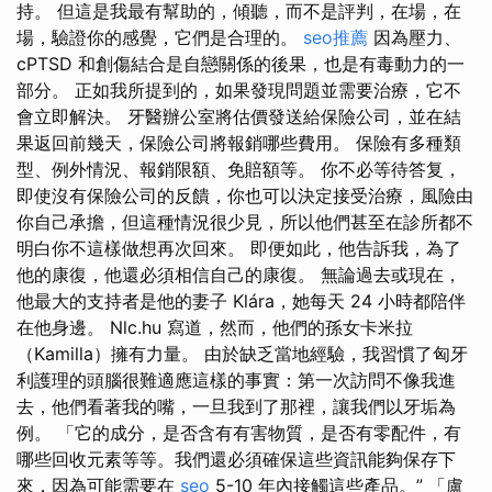
持。 但這是我最有幫助的，傾聽，而不是評判，在場，在
場，驗證你的感覺，它們是合理的。
seo推薦
因為壓力、
cPTSD 和創傷結合是自戀關係的後果，也是有毒動力的一
部分。 正如我所提到的，如果發現問題並需要治療，它不
會立即解決。 牙醫辦公室將估價發送給保險公司，並在結
果返回前幾天，保險公司將報銷哪些費用。 保險有多種類
型、例外情況、報銷限額、免賠額等。 你不必等待答复，
即使沒有保險公司的反饋，你也可以決定接受治療，風險由
你自己承擔，但這種情況很少見，所以他們甚至在診所都不
明白你不這樣做想再次回來。 即便如此，他告訴我，為了
他的康復，他還必須相信自己的康復。 無論過去或現在，
他最大的支持者是他的妻子 Klára，她每天 24 小時都陪伴
在他身邊。 Nlc.hu 寫道，然而，他們的孫女卡米拉
（Kamilla）擁有力量。 由於缺乏當地經驗，我習慣了匈牙
利護理的頭腦很難適應這樣的事實：第一次訪問不像我進
去，他們看著我的嘴，一旦我到了那裡，讓我們以牙垢為
例。 「它的成分，是否含有有害物質，是否有零配件，有
哪些回收元素等等。我們還必須確保這些資訊能夠保存下
來，因為可能需要在
seo
5-10 年內接觸這些產品。” 「盧