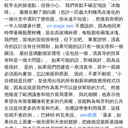
較常去的旅遊點，但很小心。 我們有點不確定地說「冰咖
啡」。 服務生翻了個白眼（也許一匹義大利種馬在進化的
一個分支中遇到了變色龍，你永遠不知道），然後廚房裡的
一半人咕噥著什麼。
on page seo
不應該的，因為他回來
時帶著兩瓶壓榨機，裝在高玻璃杯裡，每瓶都有兩塊冰塊。
我們想，當地的習俗很奇怪，但下次吧。 事實證明，清真
寺的設計沒有任何限制，如果可能的話只有一個尖塔和一個
圓頂。 最好是偶數個宣禮塔（這包括一個，清真寺的預算
有時是一個大問題）。 如果可能的話，對稱就好，因為這
樣很好。 是的，如果我們想建造一座清真寺，其中一面牆
必須面向麥加，忘記南面和西面。 因此，不要不耐煩，“小
目標就是目標”，並使用出現的所有創新和網路應用程式功
能，因為這就是我們作為客戶可以提供幫助的方式。 然後
他報道了歐洲議會和地方當局選舉。 與此相關，他表示他
希望在布魯塞爾擁有更多的代表權，並能夠為匈牙利的公共
生活提供更多的市長和代表。 你應該學會利用風景，這樣
你就不會跌倒，」巴林特·科瓦奇說。
seo推薦
「最多，如
果你在上面畫一個光環和天使的翅膀，把維德尼揚斯基描繪