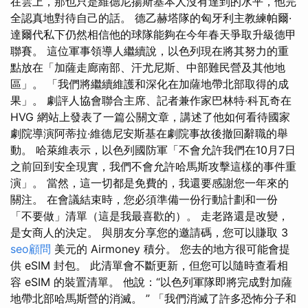
在雲上，那也只是維德尼揚斯基本人沒有達到的水平，他完
全認真地對待自己的話。 德乙赫塔隊的匈牙利主教練帕爾·
達爾代私下仍然相信他的球隊能夠在今年春天爭取升級德甲
聯賽。 這位軍事領導人繼續說，以色列現在將其努力的重
點放在「加薩走廊南部、汗尤尼斯、中部難民營及其他地
區」。 「我們將繼續維護和深化在加薩地帶北部取得的成
果」。 劇評人協會聯合主席、記者兼作家巴林特·科瓦奇在
HVG 網站上發表了一篇公關文章，講述了他如何看待國家
劇院導演阿蒂拉·維德尼安斯基在劇院事故後撤回辭職的舉
動。 哈萊維表示，以色列國防軍「不會允許我們在10月7日
之前回到安全現實，我們不會允許哈馬斯攻擊這樣的事件重
演」。 當然，這一切都是免費的，我還要感謝您一年來的
關注。 在會議結束時，您必須準備一份行動計劃和一份
「不要做」清單（這是我最喜歡的）。 走老路還是改變，
是女商人的決定。 與朋友分享您的邀請碼，您可以賺取 3
seo顧問
美元的 Airmoney 積分。 您去的地方很可能會提
供 eSIM 封包。 此清單會不斷更新，但您可以隨時查看相
容 eSIM 的裝置清單。 他說：“以色列軍隊即將完成對加薩
地帶北部哈馬斯營的消滅。 ” 「我們消滅了許多恐怖分子和