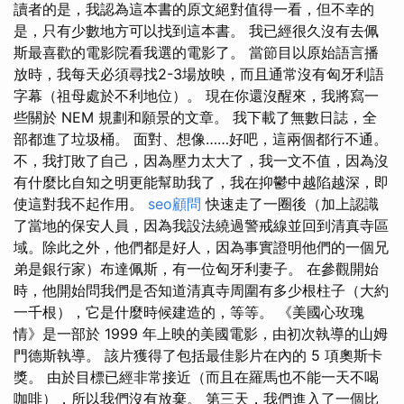
讀者的是，我認為這本書的原文絕對值得一看，但不幸的
是，只有少數地方可以找到這本書。 我已經很久沒有去佩
斯最喜歡的電影院看我選的電影了。 當節目以原始語言播
放時，我每天必須尋找2-3場放映，而且通常沒有匈牙利語
字幕（祖母處於不利地位）。 現在你還沒醒來，我將寫一
些關於 NEM 規劃和願景的文章。 我下載了無數日誌，全
部都進了垃圾桶。 面對、想像……好吧，這兩個都行不通。
不，我打敗了自己，因為壓力太大了，我一文不值，因為沒
有什麼比自知之明更能幫助我了，我在抑鬱中越陷越深，即
使這對我不起作用。
seo顧問
快速走了一圈後（加上認識
了當地的保安人員，因為我設法繞過警戒線並回到清真寺區
域。除此之外，他們都是好人，因為事實證明他們的一個兄
弟是銀行家）布達佩斯，有一位匈牙利妻子。 在參觀開始
時，他開始問我們是否知道清真寺周圍有多少根柱子（大約
一千根），它是什麼時候建造的，等等。 《美國心玫瑰
情》是一部於 1999 年上映的美國電影，由初次執導的山姆
門德斯執導。 該片獲得了包括最佳影片在內的 5 項奧斯卡
獎。 由於目標已經非常接近（而且在羅馬也不能一天不喝
咖啡），所以我們沒有放棄。 第三天，我們進入了一個比