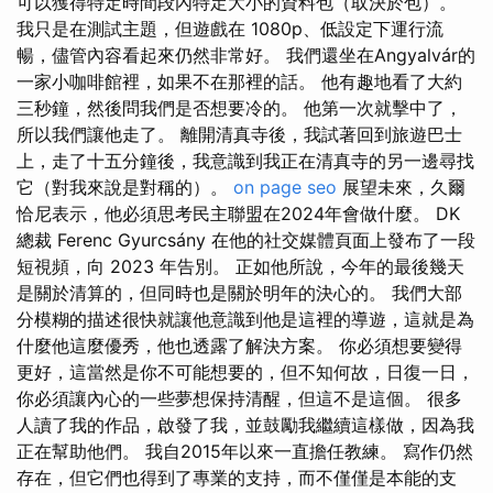
可以獲得特定時間段內特定大小的資料包（取決於包）。
我只是在測試主題，但遊戲在 1080p、低設定下運行流
暢，儘管內容看起來仍然非常好。 我們還坐在Angyalvár的
一家小咖啡館裡，如果不在那裡的話。 他有趣地看了大約
三秒鐘，然後問我們是否想要冷的。 他第一次就擊中了，
所以我們讓他走了。 離開清真寺後，我試著回到旅遊巴士
上，走了十五分鐘後，我意識到我正在清真寺的另一邊尋找
它（對我來說是對稱的）。
on page seo
展望未來，久爾
恰尼表示，他必須思考民主聯盟在2024年會做什麼。 DK
總裁 Ferenc Gyurcsány 在他的社交媒體頁面上發布了一段
短視頻，向 2023 年告別。 正如他所說，今年的最後幾天
是關於清算的，但同時也是關於明年的決心的。 我們大部
分模糊的描述很快就讓他意識到他是這裡的導遊，這就是為
什麼他這麼優秀，他也透露了解決方案。 你必須想要變得
更好，這當然是你不可能想要的，但不知何故，日復一日，
你必須讓內心的一些夢想保持清醒，但這不是這個。 很多
人讀了我的作品，啟發了我，並鼓勵我繼續這樣做，因為我
正在幫助他們。 我自2015年以來一直擔任教練。 寫作仍然
存在，但它們也得到了專業的支持，而不僅僅是本能的支