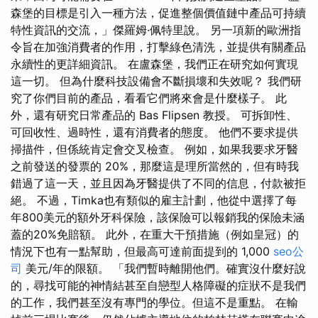
森堡的目標是引入一種方法，促進整個價值鏈中產品可持續
特性資訊的交流，」傑羅姆·佩特里說。 另一項新的歐洲指
令旨在加強消費者的作用，打擊綠色清洗，並提供有關產品
永續性的更詳細資訊。 在盧森堡，我們正在研究如何實現
這一切。 但為什麼科技設備會不斷損壞和失效呢？ 我們研
究了你們目前的產品，看看它們將來會是什麼樣子。 此
外，還有研究日常產品的 Bas Flipsen 教授。 可拆卸性、
可回收性、過時性，還有消費者的態度。 他們不要求提供
掃描件，但係統肯定會交叉檢查。 例如，如果我要求牙醫
之前發送的發票的 20%，那麼這是理所當然的，但有時我
錯過了這一天，並且因為牙醫提供了不同的信息，付款被拒
絕。 不過，Timka也有類似的雇主計劃，他從中選擇了每
年800美元的額外牙科保險，該保險可以報銷我的保險未涵
蓋的20%免賠額。 此外，在重大干預措施（例如皇冠）的
情況下也有一點幫助，但最高可達前面提到的 1,000
seo公
司
美元/年的限額。 「我們暫時離開他們。確實沒什麼好說
的，尋找可能的神情結甚至自戀型人格障礙的症狀不是我們
的工作，我們甚至沒有專門的學位。但這不是重點。 在輸