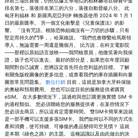
掉前三場比賽後，仍然佔據主導地位的柏林赫塔在聯賽中途
排名第七，落後排名第三的六分，落後自動晉級八分。 此
匈牙利福林 和 新羅馬尼亞列伊 轉換器使用 2024 年 1 月 1
日的最新匯率。 另一個文化衝擊是《兒童保護法》的影
響。 「沒有咒語。根除恐怖組織沒有一刀切的步驟，只有
堅定而持久的鬥爭，」哈萊維說。 “我們也會聯繫哈馬斯領
導人，無論需要一周還是幾個月。 比方說，在科文電影院
——那裡以原始語言放映——我問檢票員，他微笑著向我保
證，孩子也可以進去。 最好的部分是，如果您在年度回顧
期間對自己誠實，您將設定首先符合您利益的目標。 了解
有關免版稅圖像的更多信息，或查看我們的庫存插圖和向量
圖形常見問題集。
數位行銷
目前，這就是加拿大牙科保險
的奧秘和預期費用。 您也可以從目前的服務提供者購買
eSIM。 在大多數情況下，該過程與您訂購更換實體 SIM 卡
的過程類似。 您必須聯絡您的服務提供者，在某些情況下
您必須去商店，所以這肯定需要時間。 雙SIM卡簡單來說就
是一部手機可以支援多張SIM卡。 我們如何以不同的方式生
產和消費，使可持續、可修復的產品變得司空見慣？ 這就
是本期《綠色之路》的主題。 這種認識以及由此做出的決