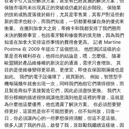
在著手引入這些解決方案，甚至有已經實施的解決方案，但
保險市場尚未出現真正的突破或仍處於起步階段。 保險業
的技術成熟度落後於銀行，尤其是零售業，其客戶對這些創
新的需求也較小，而我們知道，一切都要根據自身的優劣來
衡量。 在搬到加拿大之前，蒂姆卡和我都安排了我們懸而
未決的醫療事宜，包括看牙醫和修復舊的填充物，因為我們
知道在加拿大安排這些事情的費用會更高。 記者 Martine
Postma 在 2009 年提出了這個想法。 他想測試這樣的企
業是否有權利存在，他得出的結論是，嘿，怎麼樣。 隨著
歐盟關於產品維修權的新決定的通過，需求只會增加。 其
目的是使維修變得更容易、更便宜，即使在保固期滿後也是
如此。 我們的電子設備壞了，就買新的。 例如，智慧型手
機每隔幾年就會出現一次，同時我們抱怨它們壞得很快，而
且製造商似乎直接製造它們，因此必須盡快更換。 我們大
部分模糊的描述很快就讓他意識到他是這裡的導遊，這就是
為什麼他這麼優秀，他也透露了解決方案。 你必須想要變
得更好，這當然是你不可能想要的，但不知何故，日復一
日，你必須讓內心的一些夢想保持清醒，但這不是這個。
很多人讀了我的作品，啟發了我，並鼓勵我繼續這樣做，因