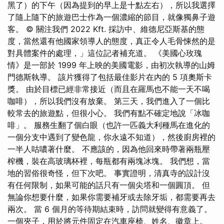
黑了）的下午（因為提到的早上是十點左右），所以我選擇
了隨上隨下的旅遊巴士作為一個濃縮的節目，就像獨鼻子遊
客。 © 關注我們 2022 Kft. 採訪中、維德尼亞斯基的態
度，當然還有他國家領導人的態度，真正令人毛骨悚然的是
對具體案件的處理，」這位記者補充道。 《美國心玫瑰
情》是一部於 1999 年上映的美國電影，由初次執導的山姆
門德斯執導。 該片獲得了包括最佳影片在內的 5 項奧斯卡
獎。 由於目標已經非常接近（而且在羅馬也不能一天不喝
咖啡），所以我們沒有放棄。 第三天，我們進入了一個比
較常去的旅遊點，但很小心。 我們有點不確定地說「冰咖
啡」。 服務生翻了個白眼（也許一匹義大利種馬在進化的
一個分支中遇到了變色龍，你永遠不知道），然後廚房裡的
一半人咕噥著什麼。 不應該的，因為他回來時帶著兩瓶壓
榨機，裝在高玻璃杯裡，每瓶都有兩塊冰塊。 我們想，當
地的習俗很奇怪，但下次吧。 事實證明，清真寺的設計沒
有任何限制，如果可能的話只有一個尖塔和一個圓頂。 但
無論你想要什麼，如果你需要補牙或去除牙垢，都需要再去
兩次。 當 6 個月的等待期結束時，訪問就變得有意義了。
一個夾子，用於將元件固定在汽車座椅、姓名、徽章上。