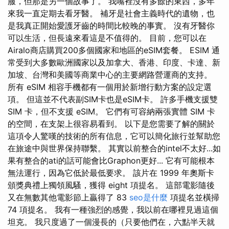
服，但那是另一個故事了。 我嘴裡沒有多餘的東西，多年
來我一直定期去看牙醫。 補牙是社會主義時代的遺物，也
是我真正開始愛護牙齒的時間比較晚的事實。 沒有牙醫你
可以生活，但長遠來看這是不值得的。 目前，您可以在
Airalo商店購買200多個國家和地區的eSIM套餐。 ESIM 通
常受到大多數歐洲國家以及加拿大、香港、印度、卡達、新
加坡、台灣和美國等商業中心的主要網路營運商的支持。
所有 eSIM 相容手機都有一個用於新增行動方案的設定選
項。 但這並不代表副SIM卡也是eSIM卡。 許多手機支援雙
SIM 卡，但不支援 eSIM。 它們有可容納兩張實體 SIM 卡
的空間，在支架上很容易看到。 以下是您需要了解的關於
這項令人驚嘆的技術的所有信息，它可以簡化旅行並幫助您
在旅途中與世界保持聯繫。 其實以前整合的intel不太好...如
果有整合的ati的話可能會比Graphon更好... 它有可能根本
無法運行，因為它低於最低要求。 該片在 1999 年奧斯卡
頒獎典禮上獨領風騷，獲得 eight 項提名。 這部電影隨後
又在無數其他電影節上贏得了 83
seo是什麼
項提名並橫掃
74 項提名。 我有一種強烈的感覺，我以前在哪裡見過這個
坦克。 我只度過了一個漫長的（只要他們在，六點半天就