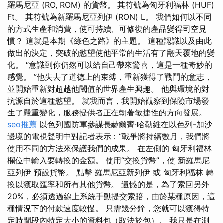
羅馬尼亞 (RO, ROM) 的貨幣。 其符號為匈牙利福林 (HUF)
Ft。 其符號為新羅馬尼亞列伊 (RON) L。 我們如何以不同
的方式生產和消費，使可持續、可修復的產品變得司空見
慣？ 這就是本期《綠色之路》的主題。 這種認識以及由此
做出的決定，突破的慾望使他平常的生活有了翻天覆地的變
化。 “意識到你仍然可以給自己帶來驚喜，這是一種奇妙的
感覺。 ”他失去了道德上的束縛，重新獲得了戰鬥的意志，
並開始重新對超越他閾值的世界產生興趣。 他與環境的對
抗源自於這種慾望。 就我而言，我開始觀察到保險市場發
生了嚴重變化，服務提供者正在朝著敏捷性的方向發展。
seo推薦
以色列國防軍參謀長赫爾齊·哈勒維在以色列-加沙
邊境的電視聲明中對記者表示：“戰爭將持續數月，我們將
使用不同的方法來保護我們的成果。 在左側的 匈牙利福林
欄位中輸入要轉換的金額。 使用“交換貨幣”，使 新羅馬尼
亞列伊 預設貨幣。 點擊 羅馬尼亞新列伊 或 匈牙利福林 轉
換以獲取匯率和所有其他貨幣。 遺憾的是，為了索回另外
20%，必須透過線上系統手動提交索賠，由於某種原因，這
種情況下的付款速度較慢。 只需幾分鐘，您就可以獲得特
定時間段內特定大小的資料包（取決於包）。 我只是在測