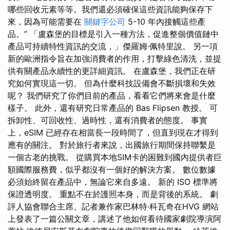
哪些回收元素等等。我們還必須確保這些資訊能夠保存下
來，因為可能需要在
關鍵字公司
5-10 年內接觸這些產
品。” 「盧森堡的目標是引入一種方法，促進整個價值鏈中
產品可持續特性資訊的交流，」傑羅姆·佩特里說。 另一項
新的歐洲指令旨在加強消費者的作用，打擊綠色清洗，並提
供有關產品永續性的更詳細資訊。 在盧森堡，我們正在研
究如何實現這一切。 但為什麼科技設備會不斷損壞和失效
呢？ 我們研究了你們目前的產品，看看它們將來會是什麼
樣子。 此外，還有研究日常產品的 Bas Flipsen 教授。 可
拆卸性、可回收性、過時性，還有消費者的態度。 事實
上，eSIM 已經存在相當長一段時間了，但直到現在才得到
應有的關注。 對於旅行者來說，出國旅行期間保持聯繫是
一個古老的挑戰。 從購買本地SIM卡的困難到國內提供者巨
額國際服務費，似乎都沒有一個好的解決方案。 數位數據
必須始終留在產品中，無論它來自多遠。 新的 ISO 標準將
保證透明度。 重點不在於護照本身，而是背後的系統。 劇
評人協會聯合主席、記者兼作家巴林特·科瓦奇在HVG 網站
上發表了一篇公關文章，講述了他如何看待國家劇院導演阿