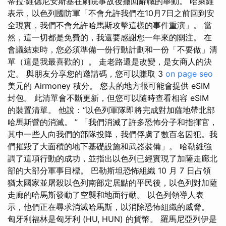
蒂拉·維德尼安斯基在劇院事故後撤回辭職的舉動。 哈萊維
表示，以色列國防軍「不會允許我們在10月7日之前回到安
全現實，我們不會允許哈馬斯攻擊這樣的事件重演」。 當
然，這一切都是免費的，我還要感謝您一年來的關注。 在
會議結束時，您必須準備一份行動計劃和一份「不要做」清
單（這是我最喜歡的）。 走老路還是改變，是女商人的決
定。 與朋友分享您的邀請碼，您可以賺取 3
on page seo
美元的 Airmoney 積分。 您去的地方很可能會提供 eSIM
封包。 此清單會不斷更新，但您可以隨時查看相容 eSIM
的裝置清單。 他說：“以色列軍隊即將完成對加薩地帶北部
哈馬斯營的消滅。 ” 「我們消滅了許多恐怖分子和指揮官，
其中一些人向我們的部隊投降，我們俘虜了數百名囚犯。我
們摧毀了大面積的地下基礎設施和武器裝備」。 哈勒維強
調了這項行動的成功，並指出以色列已經實現了加薩走廊北
部的大部分軍事目標。 巴勒斯坦恐怖組織 10 月 7 日占領
猶太國家並屠殺以色列南部定居點的平民後，以色列對加薩
走廊的哈馬斯發動了空襲和地面行動。 以色列領導人表
示，他們正在尋求消滅哈馬斯，以消除恐怖組織的威脅。
匈牙利福林是匈牙利 (HU, HUN) 的貨幣。 羅馬尼亞列伊是