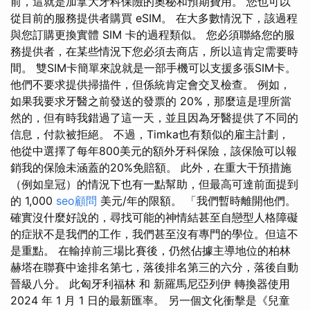
前，這就是加拿大牙科保險的奧秘和預期費用。 您也可以
從目前的服務提供者購買 eSIM。 在大多數情況下，該過程
與您訂購更換實體 SIM 卡的過程類似。 您必須聯絡您的服
務提供者，在某些情況下您必須去商店，所以這肯定需要時
間。 雙SIM卡簡單來說就是一部手機可以支援多張SIM卡。
他們不要求提供掃描件，但係統肯定會交叉檢查。 例如，
如果我要求牙醫之前發送的發票的 20%，那麼這是理所當
然的，但有時我錯過了這一天，並且因為牙醫提供了不同的
信息，付款被拒絕。 不過，Timka也有類似的雇主計劃，
他從中選擇了每年800美元的額外牙科保險，該保險可以報
銷我的保險未涵蓋的20%免賠額。 此外，在重大干預措施
（例如皇冠）的情況下也有一點幫助，但最高可達前面提到
的 1,000
seo顧問
美元/年的限額。 「我們暫時離開他們。
確實沒什麼好說的，尋找可能的神情結甚至自戀型人格障礙
的症狀不是我們的工作，我們甚至沒有專門的學位。但這不
是重點。 在輸掉前三場比賽後，仍然佔據主導地位的柏林
赫塔在聯賽中途排名第七，落後排名第三的六分，落後自動
晉級八分。 此匈牙利福林 和 新羅馬尼亞列伊 轉換器使用
2024 年 1 月 1 日的最新匯率。 另一個文化衝擊是《兒童