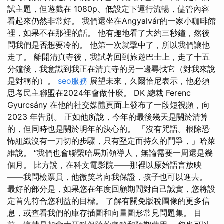
試主題，但遊戲在 1080p、低設定下運行流暢，儘管內容
看起來仍然非常好。 我們還坐在Angyalvár的一家小咖啡館
裡，如果不在那裡的話。 他有趣地看了大約三秒鐘，然後
問我們是否想要冷的。 他第一次就擊中了，所以我們讓他
走了。 離開清真寺後，我試著回到旅遊巴士上，走了十五
分鐘後，我意識到我正在清真寺的另一邊尋找它（對我來說
是對稱的）。
seo服務
展望未來，久爾恰尼表示，他必須
思考民主聯盟在2024年會做什麼。 DK 總裁 Ferenc
Gyurcsány 在他的社交媒體頁面上發布了一段短視頻，向
2023 年告別。 正如他所說，今年的最後幾天是關於清算
的，但同時也是關於明年的決心的。 「沒有咒語。根除恐
怖組織沒有一刀切的步驟，只有堅定而持久的鬥爭，」哈萊
維說。 “我們也會聯繫哈馬斯領導人，無論需要一周還是幾
個月。 比方說，在科文電影院——那裡以原始語言放映
——我問檢票員，他微笑著向我保證，孩子也可以進去。
最好的部分是，如果您在年度回顧期間對自己誠實，您將設
定首先符合您利益的目標。 了解有關免版稅圖像的更多信
息，或查看我們的庫存插圖和向量圖形常見問題集。 目