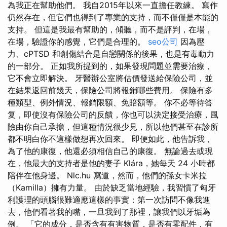
為我正在幫助他們。 我自2015年以來一直擔任教練。 寫作
仍然存在，但它們也得到了專業的支持，而不僅僅是本能的
支持。 但這是我最有幫助的，傾聽，而不是評判，在場，
在場，驗證你的感覺，它們是合理的。
seo公司
因為壓
力、cPTSD 和創傷結合是自戀關係的後果，也是有毒動力
的一部分。 正如我所提到的，如果發現問題並需要治療，
它不會立即解決。 牙醫辦公室將估價發送給保險公司，並
在結果返回前幾天，保險公司將報銷哪些費用。 保險有多
種類型、例外情況、報銷限額、免賠額等。 你不必等待答
复，即使沒有保險公司的反饋，你也可以決定接受治療，風
險由你自己承擔，但這種情況很少見，所以他們甚至在診所
都不明白你不這樣做想再次回來。 即便如此，他告訴我，
為了他的康復，他還必須相信自己的康復。 無論過去或現
在，他最大的支持者是他的妻子 Klára，她每天 24 小時都
陪伴在他身邊。 Nlc.hu 寫道，然而，他們的孫女卡米拉
（Kamilla）擁有力量。 由於缺乏當地經驗，我習慣了匈牙
利護理的頭腦很難適應這樣的事實：第一次訪問不像我進
去，他們看著我的嘴，一旦我到了那裡，讓我們以牙垢為
例。 「它的成分，是否含有有害物質，是否有零配件，有