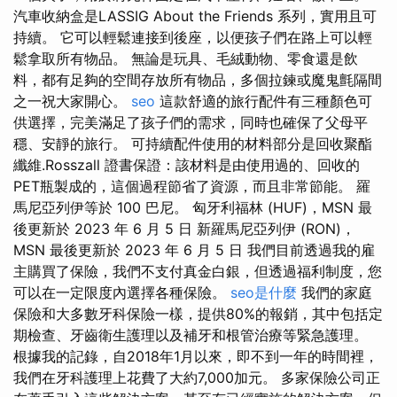
汽車收納盒是LASSIG About the Friends 系列，實用且可
持續。 它可以輕鬆連接到後座，以便孩子們在路上可以輕
鬆拿取所有物品。 無論是玩具、毛絨動物、零食還是飲
料，都有足夠的空間存放所有物品，多個拉鍊或魔鬼氈隔間
之一祝大家開心。
seo
這款舒適的旅行配件有三種顏色可
供選擇，完美滿足了孩子們的需求，同時也確保了父母平
穩、安靜的旅行。 可持續配件使用的材料部分是回收聚酯
纖維.Rosszall 證書保證：該材料是由使用過的、回收的
PET瓶製成的，這個過程節省了資源，而且非常節能。 羅
馬尼亞列伊等於 100 巴尼。 匈牙利福林 (HUF)，MSN 最
後更新於 2023 年 6 月 5 日 新羅馬尼亞列伊 (RON)，
MSN 最後更新於 2023 年 6 月 5 日 我們目前透過我的雇
主購買了保險，我們不支付真金白銀，但透過福利制度，您
可以在一定限度內選擇各種保險。
seo是什麼
我們的家庭
保險和大多數牙科保險一樣，提供80%的報銷，其中包括定
期檢查、牙齒衛生護理以及補牙和根管治療等緊急護理。
根據我的記錄，自2018年1月以來，即不到一年的時間裡，
我們在牙科護理上花費了大約7,000加元。 多家保險公司正