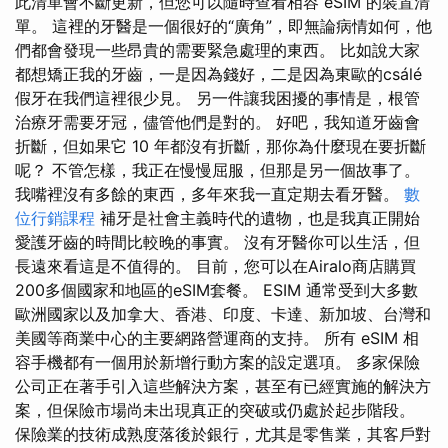
此清單會不斷更新，但您可以隨時查看相容 eSIM 的裝置清
單。 這裡的牙醫是一個很好的“廣角”，即無論病情如何，他
們都會發現一些昂貴的需要緊急處理的東西。 比如說大家
都想矯正我的牙齒，一是因為錢好，二是因為東歐的csálé
假牙在我們這裡很少見。 另一件讓我困擾的事情是，根管
治療牙需要牙冠，儘管他們是對的。 好吧，我知道牙齒會
折斷，但如果它 10 年都沒有折斷，那你為什麼現在要折斷
呢？ 不管怎樣，我正在慢慢屈服，但那是另一個故事了。
我嘴裡沒有多餘的東西，多年來我一直定期去看牙醫。
數
位行銷課程
補牙是社會主義時代的遺物，也是我真正開始
愛護牙齒的時間比較晚的事實。 沒有牙醫你可以生活，但
長遠來看這是不值得的。 目前，您可以在Airalo商店購買
200多個國家和地區的eSIM套餐。 ESIM 通常受到大多數
歐洲國家以及加拿大、香港、印度、卡達、新加坡、台灣和
美國等商業中心的主要網路營運商的支持。 所有 eSIM 相
容手機都有一個用於新增行動方案的設定選項。 多家保險
公司正在著手引入這些解決方案，甚至有已經實施的解決方
案，但保險市場尚未出現真正的突破或仍處於起步階段。
保險業的技術成熟度落後於銀行，尤其是零售業，其客戶對