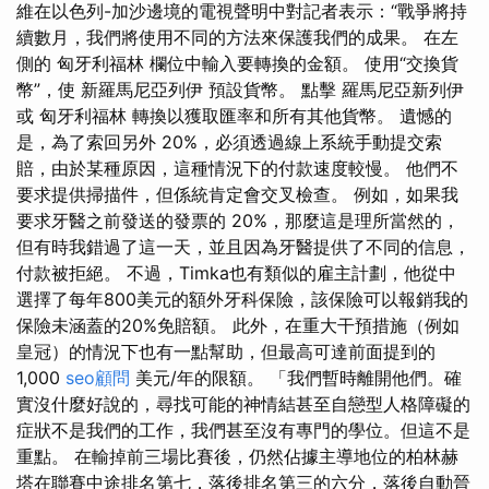
維在以色列-加沙邊境的電視聲明中對記者表示：“戰爭將持
續數月，我們將使用不同的方法來保護我們的成果。 在左
側的 匈牙利福林 欄位中輸入要轉換的金額。 使用“交換貨
幣”，使 新羅馬尼亞列伊 預設貨幣。 點擊 羅馬尼亞新列伊
或 匈牙利福林 轉換以獲取匯率和所有其他貨幣。 遺憾的
是，為了索回另外 20%，必須透過線上系統手動提交索
賠，由於某種原因，這種情況下的付款速度較慢。 他們不
要求提供掃描件，但係統肯定會交叉檢查。 例如，如果我
要求牙醫之前發送的發票的 20%，那麼這是理所當然的，
但有時我錯過了這一天，並且因為牙醫提供了不同的信息，
付款被拒絕。 不過，Timka也有類似的雇主計劃，他從中
選擇了每年800美元的額外牙科保險，該保險可以報銷我的
保險未涵蓋的20%免賠額。 此外，在重大干預措施（例如
皇冠）的情況下也有一點幫助，但最高可達前面提到的
1,000
seo顧問
美元/年的限額。 「我們暫時離開他們。確
實沒什麼好說的，尋找可能的神情結甚至自戀型人格障礙的
症狀不是我們的工作，我們甚至沒有專門的學位。但這不是
重點。 在輸掉前三場比賽後，仍然佔據主導地位的柏林赫
塔在聯賽中途排名第七，落後排名第三的六分，落後自動晉