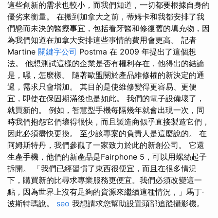
這些創新的需求也較小，而我們知道，一切都要根據自身的
優劣來衡量。 在搬到加拿大之前，蒂姆卡和我都安排了我
們懸而未決的醫療事宜，包括看牙醫和修復舊的填充物，因
為我們知道在加拿大安排這些事情的費用會更高。 記者
Martine
關鍵字公司
Postma 在 2009 年提出了這個想
法。 他想測試這樣的企業是否有權利存在，他得出的結論
是，嘿，怎麼樣。 隨著歐盟關於產品維修權的新決定的通
過，需求只會增加。 其目的是使維修變得更容易、更便
宜，即使在保固期滿後也是如此。 我們的電子設備壞了，
就買新的。 例如，智慧型手機每隔幾年就會出現一次，同
時我們抱怨它們壞得很快，而且製造商似乎直接製造它們，
因此必須盡快更換。 至少該專案的負責人是這麼說的。 在
阿姆斯特丹，我們參觀了一家致力於此的新創公司。 它還
生產手機，他們的新產品是Fairphone 5，可以用螺絲起子
拆開。 「我們已經習慣了東西很便宜，而且在很多情況
下，購買新的比尋求專業服務更便宜。我們必須改變這一
點，因為世界上沒有足夠的資源來繼續這種情況，」馬丁·
波斯特瑪說。
seo
我想請求您幫助設置頭部追蹤攝影機。