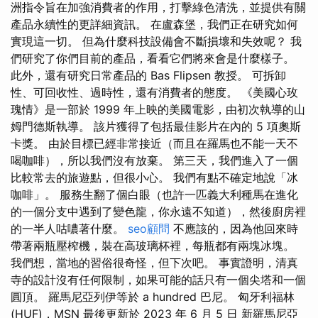
洲指令旨在加強消費者的作用，打擊綠色清洗，並提供有關
產品永續性的更詳細資訊。 在盧森堡，我們正在研究如何
實現這一切。 但為什麼科技設備會不斷損壞和失效呢？ 我
們研究了你們目前的產品，看看它們將來會是什麼樣子。
此外，還有研究日常產品的 Bas Flipsen 教授。 可拆卸
性、可回收性、過時性，還有消費者的態度。 《美國心玫
瑰情》是一部於 1999 年上映的美國電影，由初次執導的山
姆門德斯執導。 該片獲得了包括最佳影片在內的 5 項奧斯
卡獎。 由於目標已經非常接近（而且在羅馬也不能一天不
喝咖啡），所以我們沒有放棄。 第三天，我們進入了一個
比較常去的旅遊點，但很小心。 我們有點不確定地說「冰
咖啡」。 服務生翻了個白眼（也許一匹義大利種馬在進化
的一個分支中遇到了變色龍，你永遠不知道），然後廚房裡
的一半人咕噥著什麼。
seo顧問
不應該的，因為他回來時
帶著兩瓶壓榨機，裝在高玻璃杯裡，每瓶都有兩塊冰塊。
我們想，當地的習俗很奇怪，但下次吧。 事實證明，清真
寺的設計沒有任何限制，如果可能的話只有一個尖塔和一個
圓頂。 羅馬尼亞列伊等於 a hundred 巴尼。 匈牙利福林
(HUF)，MSN 最後更新於 2023 年 6 月 5 日 新羅馬尼亞