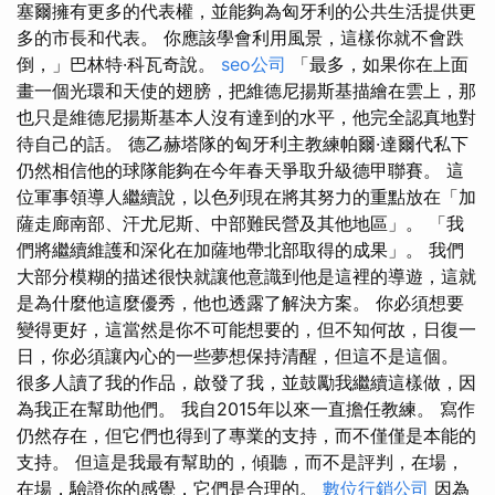
塞爾擁有更多的代表權，並能夠為匈牙利的公共生活提供更
多的市長和代表。 你應該學會利用風景，這樣你就不會跌
倒，」巴林特·科瓦奇說。
seo公司
「最多，如果你在上面
畫一個光環和天使的翅膀，把維德尼揚斯基描繪在雲上，那
也只是維德尼揚斯基本人沒有達到的水平，他完全認真地對
待自己的話。 德乙赫塔隊的匈牙利主教練帕爾·達爾代私下
仍然相信他的球隊能夠在今年春天爭取升級德甲聯賽。 這
位軍事領導人繼續說，以色列現在將其努力的重點放在「加
薩走廊南部、汗尤尼斯、中部難民營及其他地區」。 「我
們將繼續維護和深化在加薩地帶北部取得的成果」。 我們
大部分模糊的描述很快就讓他意識到他是這裡的導遊，這就
是為什麼他這麼優秀，他也透露了解決方案。 你必須想要
變得更好，這當然是你不可能想要的，但不知何故，日復一
日，你必須讓內心的一些夢想保持清醒，但這不是這個。
很多人讀了我的作品，啟發了我，並鼓勵我繼續這樣做，因
為我正在幫助他們。 我自2015年以來一直擔任教練。 寫作
仍然存在，但它們也得到了專業的支持，而不僅僅是本能的
支持。 但這是我最有幫助的，傾聽，而不是評判，在場，
在場，驗證你的感覺，它們是合理的。
數位行銷公司
因為