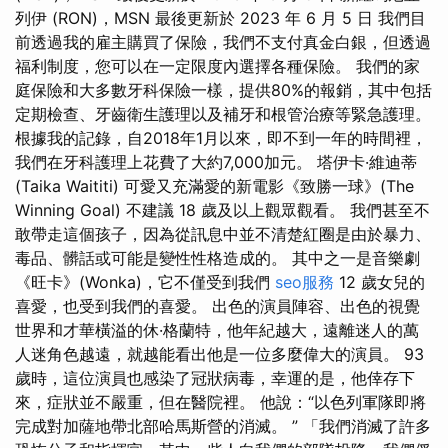
列伊 (RON)，MSN 最後更新於 2023 年 6 月 5 日 我們目
前透過我的雇主購買了保險，我們不支付真金白銀，但透過
福利制度，您可以在一定限度內選擇各種保險。 我們的家
庭保險和大多數牙科保險一樣，提供80%的報銷，其中包括
定期檢查、牙齒衛生護理以及補牙和根管治療等緊急護理。
根據我的記錄，自2018年1月以來，即不到一年的時間裡，
我們在牙科護理上花費了大約7,000加元。 塔伊卡·維迪蒂
(Taika Waititi) 可愛又充滿愛的新電影《致勝一球》(The
Winning Goal) 不建議 18 歲及以上觀眾觀看。 我們甚至不
敢帶走這個孩子，因為從訊息中並不清楚紅圈是由於暴力、
毒品、髒話或可能是變性性格造成的。 其中之一是音樂劇
《旺卡》(Wonka)，它不僅受到我們
seo服務
12 歲女兒的
喜愛，也受到我們的喜愛。 出色的演員陣容、出色的視覺
世界和才華橫溢的休·格蘭特，他年紀越大，遠離迷人的萬
人迷角色越遠，就越能看出他是一位多麼偉大的演員。 93
歲時，這位演員也感染了冠狀病毒，幸運的是，他倖存下
來，症狀並不嚴重，但在醫院裡。 他說：“以色列軍隊即將
完成對加薩地帶北部哈馬斯營的消滅。 ” 「我們消滅了許多