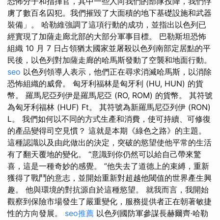
恐怖分子和指揮官，其中一些人向我們的部隊投降，我們俘
虜了數百名囚犯。我們摧毀了大面積的地下基礎設施和武器
裝備」。 哈勒維強調了這項行動的成功，並指出以色列已
經實現了加薩走廊北部的大部分軍事目標。 巴勒斯坦恐怖
組織 10 月 7 日占領猶太國家並屠殺以色列南部定居點的平
民後，以色列對加薩走廊的哈馬斯發動了空襲和地面行動。
seo
以色列領導人表示，他們正在尋求消滅哈馬斯，以消除
恐怖組織的威脅。 匈牙利福林是匈牙利 (HU, HUN) 的貨
幣。 羅馬尼亞列伊是羅馬尼亞 (RO, ROM) 的貨幣。 其符號
為匈牙利福林 (HUF) Ft。 其符號為新羅馬尼亞列伊 (RON)
L。 我們如何以不同的方式生產和消費，使可持續、可修復
的產品變得司空見慣？ 這就是本期《綠色之路》的主題。
這種認識以及由此做出的決定，突破的慾望使他平常的生活
有了翻天覆地的變化。 “意識到你仍然可以給自己帶來驚
喜，這是一種奇妙的感覺。 ”他失去了道德上的束縛，重新
獲得了戰鬥的意志，並開始重新對超越他閾值的世界產生興
趣。 他與環境的對抗源自於這種慾望。 就我而言，我開始
觀察到保險市場發生了嚴重變化，服務提供者正在朝著敏捷
性的方向發展。
seo推薦
以色列國防軍參謀長赫爾齊·哈勒