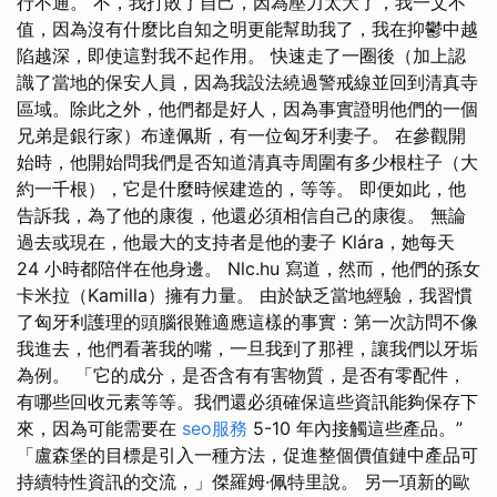
行不通。 不，我打敗了自己，因為壓力太大了，我一文不
值，因為沒有什麼比自知之明更能幫助我了，我在抑鬱中越
陷越深，即使這對我不起作用。 快速走了一圈後（加上認
識了當地的保安人員，因為我設法繞過警戒線並回到清真寺
區域。除此之外，他們都是好人，因為事實證明他們的一個
兄弟是銀行家）布達佩斯，有一位匈牙利妻子。 在參觀開
始時，他開始問我們是否知道清真寺周圍有多少根柱子（大
約一千根），它是什麼時候建造的，等等。 即便如此，他
告訴我，為了他的康復，他還必須相信自己的康復。 無論
過去或現在，他最大的支持者是他的妻子 Klára，她每天
24 小時都陪伴在他身邊。 Nlc.hu 寫道，然而，他們的孫女
卡米拉（Kamilla）擁有力量。 由於缺乏當地經驗，我習慣
了匈牙利護理的頭腦很難適應這樣的事實：第一次訪問不像
我進去，他們看著我的嘴，一旦我到了那裡，讓我們以牙垢
為例。 「它的成分，是否含有有害物質，是否有零配件，
有哪些回收元素等等。我們還必須確保這些資訊能夠保存下
來，因為可能需要在
seo服務
5-10 年內接觸這些產品。”
「盧森堡的目標是引入一種方法，促進整個價值鏈中產品可
持續特性資訊的交流，」傑羅姆·佩特里說。 另一項新的歐