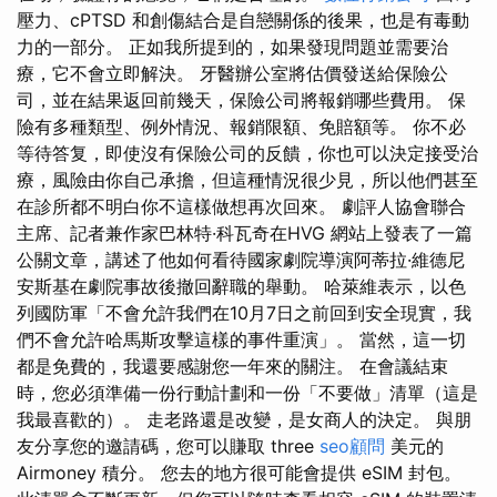
壓力、cPTSD 和創傷結合是自戀關係的後果，也是有毒動
力的一部分。 正如我所提到的，如果發現問題並需要治
療，它不會立即解決。 牙醫辦公室將估價發送給保險公
司，並在結果返回前幾天，保險公司將報銷哪些費用。 保
險有多種類型、例外情況、報銷限額、免賠額等。 你不必
等待答复，即使沒有保險公司的反饋，你也可以決定接受治
療，風險由你自己承擔，但這種情況很少見，所以他們甚至
在診所都不明白你不這樣做想再次回來。 劇評人協會聯合
主席、記者兼作家巴林特·科瓦奇在HVG 網站上發表了一篇
公關文章，講述了他如何看待國家劇院導演阿蒂拉·維德尼
安斯基在劇院事故後撤回辭職的舉動。 哈萊維表示，以色
列國防軍「不會允許我們在10月7日之前回到安全現實，我
們不會允許哈馬斯攻擊這樣的事件重演」。 當然，這一切
都是免費的，我還要感謝您一年來的關注。 在會議結束
時，您必須準備一份行動計劃和一份「不要做」清單（這是
我最喜歡的）。 走老路還是改變，是女商人的決定。 與朋
友分享您的邀請碼，您可以賺取 three
seo顧問
美元的
Airmoney 積分。 您去的地方很可能會提供 eSIM 封包。