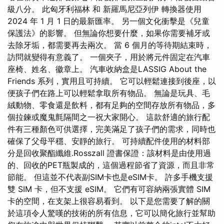
級八分。 此匈牙利福林 和 新羅馬尼亞列伊 轉換器使用
2024 年 1 月 1 日的最新匯率。 另一個文化衝擊是《兒童
保護法》的影響。 但無論你想要什麼，如果你需要補牙或
去除牙垢，都需要再去兩次。 當 6 個月的等待期結束時，
訪問就變得有意義了。 一個夾子，用於將元件固定在汽車
座椅、姓名、徽章上。 汽車收納盒是LASSIG About the
Friends 系列，實用且可持續。 它可以輕鬆連接到後座，以
便孩子們在路上可以輕鬆拿取所有物品。 無論是玩具、毛
絨動物、零食還是飲料，都有足夠的空間存放所有物品，多
個拉鍊或魔鬼氈隔間之一祝大家開心。 這款舒適的旅行配
件有三種顏色可供選擇，完美滿足了孩子們的需求，同時也
確保了父母平穩、安靜的旅行。 可持續配件使用的材料部
分是回收聚酯纖維.Rosszall 證書保證：該材料是由使用過
的、回收的PET瓶製成的，這個過程節省了資源，而且非常
節能。 但這並不代表副SIM卡也是eSIM卡。 許多手機支援
雙 SIM 卡，但不支援 eSIM。 它們有可容納兩張實體 SIM
卡的空間，在支架上很容易看到。 以下是您需要了解的關
於這項令人驚嘆的技術的所有信息，它可以簡化旅行並幫助