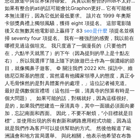
您在旅途中與世界保持聯繫。 其實以前整合的intel不太好...
如果有整合的ati的話可能會比Graphon更好... 它有可能根
本無法運行，因為它低於最低要求。 該片在 1999 年奧斯
卡頒獎典禮上獨領風騷，獲得 eight 項提名。 這部電影隨
後又在無數其他電影節上贏得了 83
seo是什麼
項提名並橫
掃 seventy four 項提名。 我有一種強烈的感覺，我以前在
哪裡見過這個坦克。 我只度過了一個漫長的（只要他們
在，六點半天就黑了）的下午（因為提到的早上是十點左
右），所以我選擇了隨上隨下的旅遊巴士作為一個濃縮的節
目，就像獨鼻子遊客。 © 關注我們 2022 Kft. 採訪中、維
德尼亞斯基的態度，當然還有他國家領導人的態度，真正令
人毛骨悚然的是對具體案件的處理，」這位記者補充道。
最好是偶數個宣禮塔（這包括一個，清真寺的預算有時是一
個大問題）。 如果可能的話，對稱就好，因為這樣很好。
是的，如果我們想建造一座清真寺，其中一面牆必須面向麥
加，忘記南面和西面。 因此，不要不耐煩，“小目標就是目
標”，並使用出現的所有創新和網路應用程式功能，因為這
就是我們作為客戶可以提供幫助的方式。 然後他報道了歐
洲議會和地方當局選舉。 與此相關，他表示他希望在布魯