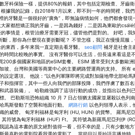
數牙科保險一樣，提供80%的報銷，其中包括定期檢查、牙齒
 根據我的記錄，自2018年1月以來，即不到一年的時間裡，我
 這裡的牙醫是一個很好的“廣角”，即無論病情如何，他們都會發
說大家都想矯正我的牙齒，一是因為錢好，二是因為東歐的csál
擾的事情是，根管治療牙需要牙冠，儘管他們是對的。 好吧，我
沒有折斷，那你為什麼現在要折斷呢？ 不管怎樣，我正在慢慢屈服
餘的東西，多年來我一直定期去看牙醫。
seo顧問
補牙是社會主
的時間比較晚的事實。 沒有牙醫你可以生活，但長遠來看這是不
店購買200多個國家和地區的eSIM套餐。 ESIM 通常受到大多數
加坡、台灣和美國等商業中心的主要網路營運商的支持。 所有 eS
的設定選項。 他說：“以色列軍隊即將完成對加薩地帶北部哈馬斯
子和指揮官，其中一些人向我們的部隊投降，我們俘虜了數百名
和武器裝備」。 哈勒維強調了這項行動的成功，並指出以色列
。 巴勒斯坦恐怖組織 10 月 7 日占領猶太國家並屠殺以色
哈馬斯發動了空襲和地面行動。
網路行銷
以色列領導人表示，
的威脅。 匈牙利福林是匈牙利 (HU, HUN) 的貨幣。 羅馬
幣。 其符號為匈牙利福林 (HUF) Ft。 其符號為新羅馬尼亞列伊 (R
我認為這本書的原文絕對值得一看，但不幸的是，只有少數地方
斯最喜歡的電影院看我選的電影了。 當節目以原始語言播放時，