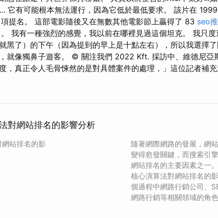
好... 它有可能根本無法運行，因為它低於最低要求。 該片在 199
 項提名。 這部電影隨後又在無數其他電影節上贏得了 83
seo
ur 項提名。 我有一種強烈的感覺，我以前在哪裡見過這個坦克。 我
就黑了）的下午（因為提到的早上是十點左右），所以我選擇了
就像獨鼻子遊客。 © 關注我們 2022 Kft. 採訪中、維德尼
度，真正令人毛骨悚然的是對具體案件的處理，」這位記者補充
法對網站排名的影響分析
對網站排名的影
隨著網際網路的發展，網
變得愈發關鍵，而搜索引
網站排名的主要因素之一
核心演算法對網站排名的
個過程中網路行銷公司、S
網路行銷等相關領域的角