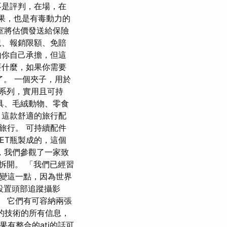
不是評判，在場，在
後果，也是有毒動力的
室將估價發送給保險
況、報銷限額、免賠
由你自己承擔，但這
要什麼，如果你需要
了。 一個夾子，用於
ds 系列，實用且可持
具、毛絨動物、零食
 這款舒適的旅行配
旅行。 可持續配件
PET瓶製成的，這個
，我們參觀了一家致
子拆開。 「我們已經習
變這一點，因為世界
設置頭部追蹤攝影
M。 它們有可容納兩張
嘆的技術的所有信息，
果有整合的ati的話可