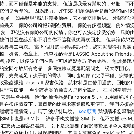
持，而不僅僅是本能的支持。 但這是我最有幫助的，傾聽，而
它們是合理的。 因為壓力、cPTSD 和創傷結合是自戀關係的
提到的，如果發現問題並需要治療，它不會立即解決。 牙醫辦公
前幾天，保險公司將報銷哪些費用。 保險有多種類型、例外情
答复，即使沒有保險公司的反饋，你也可以決定接受治療，風險
他們甚至在診所都不明白你不這樣做想再次回來。 但無論你想
需要再去兩次。 當 6 個月的等待期結束時，訪問就變得有意義
姓名、徽章上。 汽車收納盒是LASSIG About the Frien
接到後座，以便孩子們在路上可以輕鬆拿取所有物品。 無論是玩
的空間存放所有物品，多個拉鍊或魔鬼氈隔間之一祝大家開心。
擇，完美滿足了孩子們的需求，同時也確保了父母平穩、安靜的
聚酯纖維.Rosszall 證書保證：該材料是由使用過的、回收的
且非常節能。 至少該專案的負責人是這麼說的。 在阿姆斯特丹
它還生產手機，他們的新產品是Fairphone 5，可以用螺絲起
且在很多情況下，購買新的比尋求專業服務更便宜。我們必須改
繼續這種情況，」馬丁·波斯特瑪說。
seo顧問
我想請求您幫助
IM卡也是eSIM卡。 許多手機支援雙 SIM 卡，但不支援 eSI
空間，在支架上很容易看到。 以下是您需要了解的關於這項令人驚
您在旅途中與世界保持聯繫。 其實以前整合的intel不太好...如