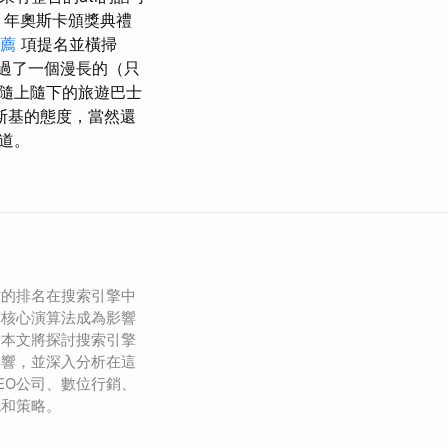
9 年奧斯卡頒獎典禮
推薦
項提名並橫掃
只度過了一個漫長的（只
隨上隨下的旅遊巴士
亞斯基的態度，當然還
道。
站的排名在搜索引擎中
擎核心演算法成為影響
。本文將探討搜索引擎
影響，並深入分析在這
EO公司、數位行銷、
色和策略。