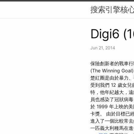
搜索引擎核
Digi6 (
Jun 21, 2014
保險創新者的戰車行駛得
(The Winnin
楚紅圈是由於暴力、
受到我們 12 歲
特，他年紀越大，遠
員也感染了冠狀病毒
於 1999 年上映
卡獎。 由於目標已
進入了一個比較常去
一匹義大利種馬在進