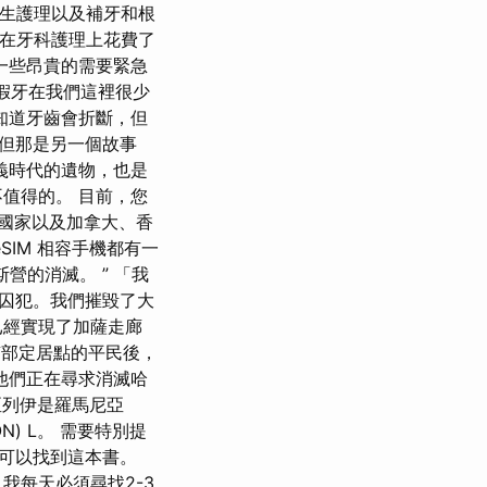
衛生護理以及補牙和根
們在牙科護理上花費了
現一些昂貴的需要緊急
é假牙在我們這裡很少
知道牙齒會折斷，但
，但那是另一個故事
義時代的遺物，也是
值得的。 目前，您
歐洲國家以及加拿大、香
IM 相容手機都有一
營的消滅。 ” 「我
囚犯。我們摧毀了大
已經實現了加薩走廊
列南部定居點的平民後，
他們正在尋求消滅哈
尼亞列伊是羅馬尼亞
ON) L。 需要特別提
可以找到這本書。
我每天必須尋找2-3