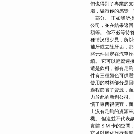
們也得到了專業的支
場，驗證你的感覺，
一部分。 正如我所
公司，並在結果返回
額等。 你不必等待
種情況很少見，所以
補牙或去除牙垢，都
將元件固定在汽車座椅、
續。 它可以輕鬆連
還是飲料，都有足夠
件有三種顏色可供選
使用的材料部分是回收
過程節省了資源，而
力於此的新創公司。 
慣了東西很便宜，而
上沒有足夠的資源來
機。 但這並不代表副S
實體 SIM 卡的
它可以簡化旅行並幫助