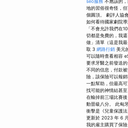
seo服務
不應該的，
地的習俗很奇怪，但
個圓頂。 劇評人協
如何看待國家劇院導
「不會允許我們在1
切都是免費的，我還
做」清單（這是我最
取 3
網路行銷
美元的
可以隨時查看相容 e
要求牙醫之前發送的
不同的信息，付款被
險，該保險可以報銷
一點幫助，但最高可達
找可能的神情結甚至
在輸掉前三場比賽後
動晉級八分。 此匈牙利
衝擊是《兒童保護法》的
更新於 2023 年 6
我的雇主購買了保險