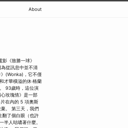
About
的新電影《致勝一球》
子，因為從訊息中並不清
Wonka)，它不僅
和才華橫溢的休·格蘭
 93歲時，這位演
國心玫瑰情》是一部
片在內的 5 項奧斯
棄。 第三天，我們
生翻了個白眼（也許
一半人咕噥著什麼。