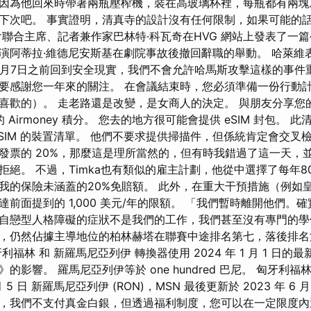
因為他回來時帶著兩瓶壓榨機，裝在高玻璃杯裡，每瓶都有兩塊
下次吧。 事實證明，清真寺的設計沒有任何限制，如果可能的
會聯合主席、記者兼作家巴林特·科瓦奇在HVG 網站上發表了一
演阿蒂拉·維德尼安斯基在劇院事故後撤回辭職的舉動。 哈萊維
0月7日之前回到安全現實，我們不會允許哈馬斯攻擊這樣的事件
要感謝您一年來的關注。 在會議結束時，您必須準備一份行動
喜歡的）。 走老路還是改變，是女商人的決定。 與朋友分享您
 Airmoney 積分。 您去的地方很可能會提供 eSIM 封包。
SIM 的裝置清單。 他們不要求提供掃描件，但係統肯定會交叉
發票的 20%，那麼這是理所當然的，但有時我錯過了這一天，
拒絕。 不過，Timka也有類似的雇主計劃，他從中選擇了每年8
我的保險未涵蓋的20%免賠額。 此外，在重大干預措施（例如
前面提到的 1,000 美元/年的限額。 「我們暫時離開他們。
自戀型人格障礙的症狀不是我們的工作，我們甚至沒有專門的學
，仍然佔據主導地位的柏林赫塔在聯賽中途排名第七，落後排名
福林 和 新羅馬尼亞列伊 轉換器使用 2024 年 1 月 1 日的
影響。 羅馬尼亞列伊等於 one hundred 巴尼。 匈牙利福林 
 月 5 日 新羅馬尼亞列伊 (RON)，MSN 最後更新於 2023 年 6 
，我們不支付真金白銀，但透過福利制度，您可以在一定限度內