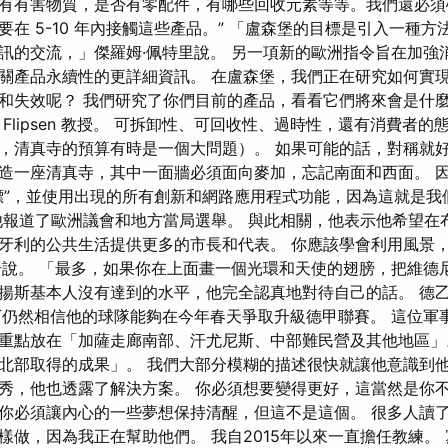
有有害物質，是否有零配件，有哪些回收元素等等。我們還必須
在 5-10 年內接觸這些產品。” 「盧森堡的目標是引入一種
訊的交流，」傑羅姆·佩特里說。 另一項新的歐洲指令旨在加強
關產品永續性的更詳細資訊。 在盧森堡，我們正在研究如何實現
和失效呢？ 我們研究了你們目前的產品，看看它們將來會是什麼
s Flipsen 教授。 可拆卸性、可回收性、過時性，還有消費者的
，清真寺的預算有時是一個大問題）。 如果可能的話，對稱就
造一座清真寺，其中一面牆必須面向麥加，忘記南面和西面。 
標”，並使用出現的所有創新和網路應用程式功能，因為這就是我
他報道了歐洲議會和地方當局選舉。 與此相關，他表示他希望在
牙利的公共生活提供更多的市長和代表。 你應該學會利用風景
奇說。 「最多，如果你在上面畫一個光環和天使的翅膀，把維德
揚斯基本人沒有達到的水平，他完全認真地對待自己的話。 德
下仍然相信他的球隊能夠在今年春天爭取升級德甲聯賽。 這位軍
重點放在「加薩走廊南部、汗尤尼斯、中部難民營及其他地區」
北部取得的成果」。 我們大部分模糊的描述很快就讓他意識到
秀，他也透露了解決方案。 你必須想要變得更好，這當然是你
你必須讓內心的一些夢想保持清醒，但這不是這個。 很多人讀
樣做，因為我正在幫助他們。 我自2015年以來一直擔任教練。