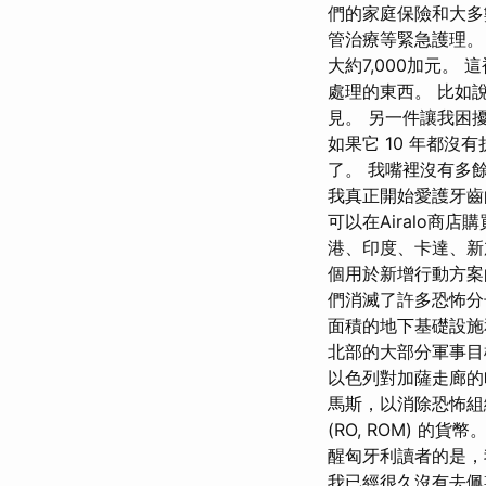
們的家庭保險和大多
管治療等緊急護理。
大約7,000加元。
處理的東西。 比如
見。 另一件讓我困
如果它 10 年都
了。 我嘴裡沒有多
我真正開始愛護牙齒
可以在Airalo商
港、印度、卡達、新
個用於新增行動方案
們消滅了許多恐怖分
面積的地下基礎設施
北部的大部分軍事目標
以色列對加薩走廊的
馬斯，以消除恐怖組織
(RO, ROM) 的貨
醒匈牙利讀者的是，
我已經很久沒有去佩