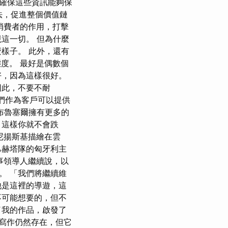
確保這些資訊能夠保
方法，促進整個價值鏈
消費者的作用，打擊
這一切。 但為什麼
樣子。 此外，還有
態度。 最好是偶數個
好，因為這樣很好。
因此，不要不耐
們作為客戶可以提供
布魯塞爾擁有更多的
，這樣你就不會跌
尼揚斯基描繪在雲
乙赫塔隊的匈牙利主
事領導人繼續說，以
。 「我們將繼續維
他是這裡的導遊，這
不可能想要的，但不
了我的作品，啟發了
 寫作仍然存在，但它