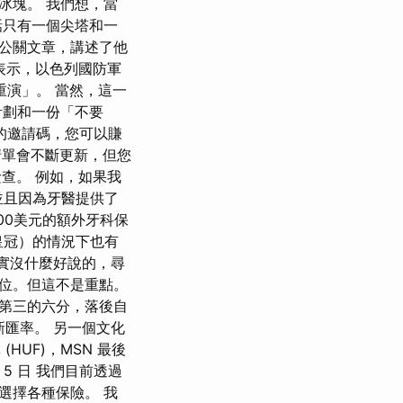
冰塊。 我們想，當
話只有一個尖塔和一
篇公關文章，講述了他
表示，以色列國防軍
重演」。 當然，這一
計劃和一份「不要
的邀請碼，您可以賺
 此清單會不斷更新，但您
檢查。 例如，如果我
並且因為牙醫提供了
00美元的額外牙科保
皇冠）的情況下也有
確實沒什麼好說的，尋
位。但這不是重點。
第三的六分，落後自
最新匯率。 另一個文化
(HUF)，MSN 最後
月 5 日 我們目前透過
選擇各種保險。 我