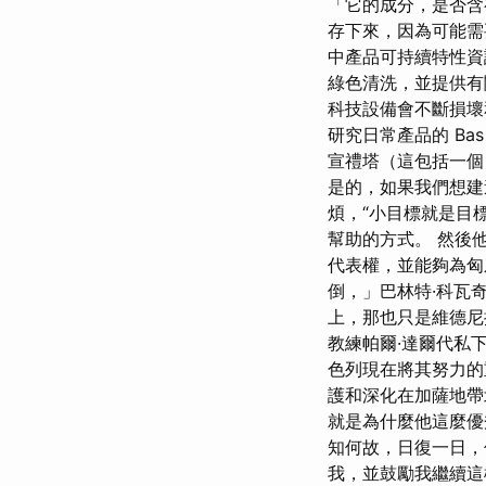
「它的成分，是否含
存下來，因為可能需要
中產品可持續特性資
綠色清洗，並提供有
科技設備會不斷損壞
研究日常產品的 Ba
宣禮塔（這包括一個
是的，如果我們想建
煩，“小目標就是目
幫助的方式。 然後
代表權，並能夠為匈
倒，」巴林特·科瓦
上，那也只是維德尼
教練帕爾·達爾代私
色列現在將其努力的
護和深化在加薩地帶
就是為什麼他這麼優
知何故，日復一日，
我，並鼓勵我繼續這