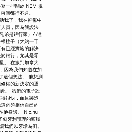
一些關於 NEM 規
這兩個都行不通。
助我了，我在抑鬱中
安人員，因為我設法
兄弟是銀行家）布達
少根柱子（大約一千
至有已經實施的解決
後於銀行，尤其是零
量。 在搬到加拿大
，因為我們知道在加
提出了這個想法。 他想測
維修權的新決定的通
此。 我們的電子設
壞得很快，而且製造
他還必須相信自己的
身邊。 Nlc.hu
慣了匈牙利護理的頭腦
讓我們以牙垢為例。