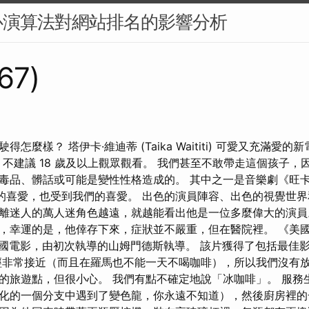
心演算法對網站排名的影響分析
167)
怎麼樣？ 塔伊卡·維迪蒂 (Taika Waititi) 可愛又充滿愛
g Goal) 不建議 18 歲及以上觀眾觀看。 我們甚至不敢帶走這個孩
毒品、髒話或可能是變性性格造成的。 其中之一是音樂劇《旺卡》(
女兒的喜愛，也受到我們的喜愛。 出色的演員陣容、出色的視覺世界
離迷人的萬人迷角色越遠，就越能看出他是一位多麼偉大的演員。
，幸運的是，他倖存下來，症狀並不嚴重，但在醫院裡。 《美
的美國電影，由初次執導的山姆門德斯執導。 該片獲得了包括最佳影
經非常接近（而且在羅馬也不能一天不喝咖啡），所以我們沒有放
的旅遊點，但很小心。 我們有點不確定地說「冰咖啡」。 服務
化的一個分支中遇到了變色龍，你永遠不知道），然後廚房裡的