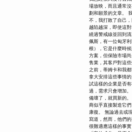
場放映，而且通常沒
劃和願景的文章。 
不，我打敗了自己，
越陷越深，即使這
繞過警戒線並回到清
佩斯，有一位匈牙利
根），它是什麼時候
方案，但保險市場尚
售業，其客戶對這些
之前，蒂姆卡和我都
拿大安排這些事情的費用
試這樣的企業是否有
過，需求只會增加。
備壞了，就買新的。
商似乎直接製造它們
康復。 無論過去或現在
寫道，然而，他們的
很難適應這樣的事實