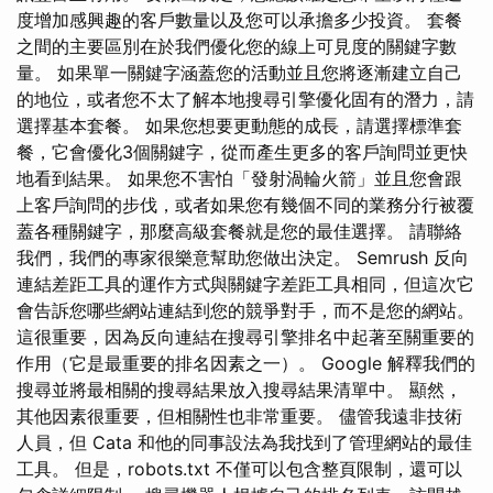
度增加感興趣的客戶數量以及您可以承擔多少投資。 套餐
之間的主要區別在於我們優化您的線上可見度的關鍵字數
量。 如果單一關鍵字涵蓋您的活動並且您將逐漸建立自己
的地位，或者您不太了解本地搜尋引擎優化固有的潛力，請
選擇基本套餐。 如果您想要更動態的成長，請選擇標準套
餐，它會優化3個關鍵字，從而產生更多的客戶詢問並更快
地看到結果。 如果您不害怕「發射渦輪火箭」並且您會跟
上客戶詢問的步伐，或者如果您有幾個不同的業務分行被覆
蓋各種關鍵字，那麼高級套餐就是您的最佳選擇。 請聯絡
我們，我們的專家很樂意幫助您做出決定。 Semrush 反向
連結差距工具的運作方式與關鍵字差距工具相同，但這次它
會告訴您哪些網站連結到您的競爭對手，而不是您的網站。
這很重要，因為反向連結在搜尋引擎排名中起著至關重要的
作用（它是最重要的排名因素之一）。 Google 解釋我們的
搜尋並將最相關的搜尋結果放入搜尋結果清單中。 顯然，
其他因素很重要，但相關性也非常重要。 儘管我遠非技術
人員，但 Cata 和他的同事設法為我找到了管理網站的最佳
工具。 但是，robots.txt 不僅可以包含整頁限制，還可以