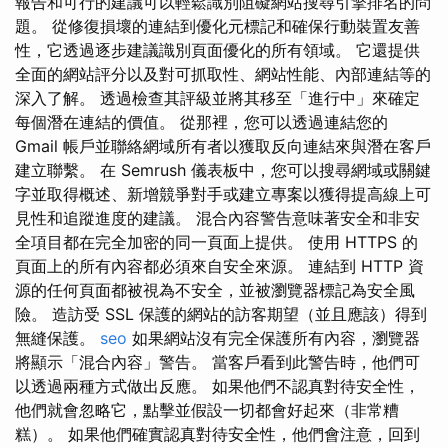
報告和可行的建議可以輕鬆識別阻礙網站搜尋引擎排名的問
題。 從修復損壞的連結到優化元標記和確保行動裝置友善
性，它透過逐步建議識別頁面優化的所有領域。 它還提供
全面的網站評分以及對可抓取性、網站性能、內部連結等的
深入了解。 透過檢查其評級並將其移至「進行中」來確定
每個潛在連結的價值。 從那裡，您可以透過連結您的
Gmail 帳戶並聯絡網域所有者以獲取反向連結來與潛在客戶
建立聯繫。 在 Semrush 儀表板中，您可以搜尋網域或關鍵
字並取得概述、新增競爭對手或建立專案以獲得提高線上可
見性和追蹤進度的建議。 混合內容警告意味著安全和非安
全項目都在完全加密的同一頁面上提供。 使用 HTTPS 的
頁面上的所有內容都必須來自安全來源。 連結到 HTTP 資
源的任何頁面都被視為不安全，並被瀏覽器標記為安全風
險。 造訪受 SSL 保護的網站的訪客期望（並且應該）得到
無縫保護。
seo
如果網站沒有完全保護所有內容，瀏覽器
將顯示「混合內容」警告。 當客戶看到此警告時，他們可
以透過兩種方式做出反應。 如果他們不認真對待安全性，
他們就會忽略它，點擊並假設一切都會好起來（非常糟
糕）。 如果他們確實認真對待安全性，他們會注意，回到