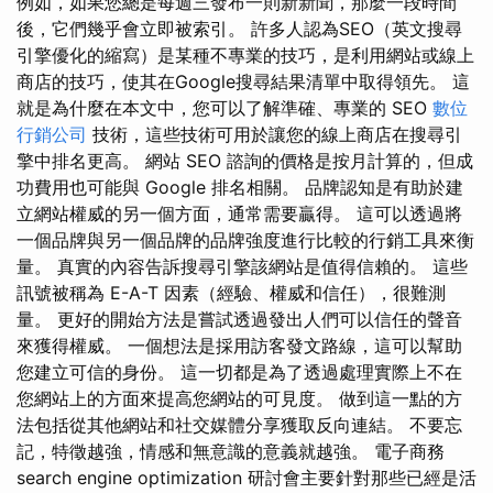
例如，如果您總是每週三發布一則新新聞，那麼一段時間
後，它們幾乎會立即被索引。 許多人認為SEO（英文搜尋
引擎優化的縮寫）是某種不專業的技巧，是利用網站或線上
商店的技巧，使其在Google搜尋結果清單中取得領先。 這
就是為什麼在本文中，您可以了解準確、專業的 SEO
數位
行銷公司
技術，這些技術可用於讓您的線上商店在搜尋引
擎中排名更高。 網站 SEO 諮詢的價格是按月計算的，但成
功費用也可能與 Google 排名相關。 品牌認知是有助於建
立網站權威的另一個方面，通常需要贏得。 這可以透過將
一個品牌與另一個品牌的品牌強度進行比較的行銷工具來衡
量。 真實的內容告訴搜尋引擎該網站是值得信賴的。 這些
訊號被稱為 E-A-T 因素（經驗、權威和信任），很難測
量。 更好的開始方法是嘗試透過發出人們可以信任的聲音
來獲得權威。 一個想法是採用訪客發文路線，這可以幫助
您建立可信的身份。 這一切都是為了透過處理實際上不在
您網站上的方面來提高您網站的可見度。 做到這一點的方
法包括從其他網站和社交媒體分享獲取反向連結。 不要忘
記，特徵越強，情感和無意識的意義就越強。 電子商務
search engine optimization 研討會主要針對那些已經是活