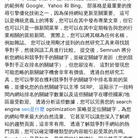
的範例有 Google、Yahoo 和 Bing。 部落格是最重要的搜
尋引擎優化技術之一，因為保持網站更新至關重要。 這可
以是傳統意義上的博客，您可以在其中發布專業文章，但它
也可以只是一個新聞菜單，您可以在其中定期報告與您的行
業相關的當前新聞。 實際上，您可以將其稱為任何名稱，
例如雜誌。 您可以使用剛才提到的自然研究工具來尋找競
爭對手，然後與該工具進行比較。 提交後，Semrush 將分
析您網站和競爭對手的關鍵字，並確定關鍵字差距（您的競
爭對手正在排名的關鍵字），但您卻沒有。 這對於發現您
可能忽略的新關鍵字機會非常有價值。 透過自然研究工
具，您可以學習在獲利競爭對手的關鍵字中排名靠前的策
略，並優化您的自然關鍵字以主導 SERP。 這顯示了一段時
間內網站排名的關鍵字數量以及這些關鍵字在哪些國家/地
區最受歡迎。 透過分析這些數據，您可以完善您的 search
engine
seo是什麼
optimization 策略並定位關鍵字，為您
的網站帶來最大的自然流量。 它甚至可以讓您深入了解網
站的趨勢頁面，這非常有用。 透過了解競爭對手網站的熱
門頁面，您可以確定哪種類型的內容能引起受眾的共鳴。