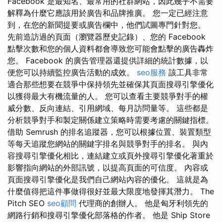
Facebook 是最知名、最常用的社群網站，因此幾乎不需要
解釋為什麼它應該用於廣告和品牌推廣。 您一定已經注意
到，在您的新聞提要或廣告欄中，他們試圖專門針對您。
先前造訪過的頁面（瀏覽器歷史記錄）、您的 Facebook
點擊次數和您的個人資料都會導致您可能會點擊的廣告轟炸
您。 Facebook 的廣告管理器還提供詳細的統計數據，以
便您可以持續監控廣告活動的成效。
seo服務
該工具非常
適合那些想要在競爭中保持領先並確保其頁面搜尋引擎優化
以獲得最大有機流量的人。 您可以查看主要競爭對手的權
威分數、反向連結、引用網域、每月訪問量等。 這些都是
分析競爭對手和製定關係建立策略時需要考慮的關鍵指標。
借助 Semrush 的排名追蹤器，您可以根據位置、裝置類型
等每天追蹤您網站的關鍵字排名與競爭對手的排名。 與內
容搜尋引擎優化相比，連結建立或頁外搜尋引擎優化著重於
影響指向網站的外部訊號，以提高頁面的可信度。 內容或
頁面搜尋引擎優化是我們自己網站內容的優化。 這就是為
什麼值得把這件事做得很好並最大限度地發揮其潛力。 The
Pitch SEO
seo顧問
代理商的創辦人。 他是匈牙利領先的
網路行銷和搜尋引擎優化部落格的作者。 他是 Ship Store