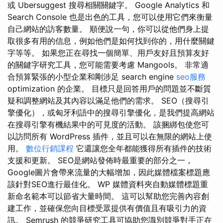
或 Ubersuggest 搜尋相關關鍵字。 Google Analytics 和
Search Console 也是出色的工具，您可以使用它們來衡量
自己網站的訪客數量。 順便說一句，你可以從他們身上提
取很多有用的信息，例如他們是如何找到你的，用什麼關鍵
字等等。 如果您正在尋找一個簡單、用戶友好且預算友好
的關鍵字研究工具，您可能需要考慮 Mangools。 非常適
合預算緊張的小型企業和剛涉足 search engine
seo服務
optimization 的企業。 目標只是回答用戶的問題並不斷質
疑和調整網站及其內容以滿足他們的需求。 SEO（搜尋引
擎優化），或匈牙利語中的搜尋引擎優化，是我們提高網站
在搜尋引擎有機結果中的可見度的活動。 該捆綁包使您可
以訪問所有 WordPress 插件，並且可以在無限的網站上使
用。
數位行銷課程
它還讓您全年都能獲得所有插件的技術
支援和更新。 SEO是網站發佈時最重要的部分之一，
Google圖片會帶來流量的大幅增加，因此媒體檔案標題應
該針對SEO進行最佳化。 WP 媒體資料夾自動媒體標題重
新命名範本可以節省大量時間。 這可以幫助您完善內容創
建工作，並確保您向目標受眾提供有價值且有吸引力的資
訊。 Semrush 的競爭研究工具可協助您識別競爭對手正在