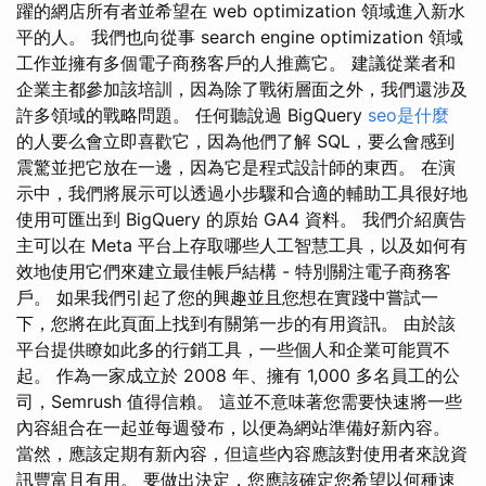
躍的網店所有者並希望在 web optimization 領域進入新水
平的人。 我們也向從事 search engine optimization 領域
工作並擁有多個電子商務客戶的人推薦它。 建議從業者和
企業主都參加該培訓，因為除了戰術層面之外，我們還涉及
許多領域的戰略問題。 任何聽說過 BigQuery
seo是什麼
的人要么會立即喜歡它，因為他們了解 SQL，要么會感到
震驚並把它放在一邊，因為它是程式設計師的東西。 在演
示中，我們將展示可以透過小步驟和合適的輔助工具很好地
使用可匯出到 BigQuery 的原始 GA4 資料。 我們介紹廣告
主可以在 Meta 平台上存取哪些人工智慧工具，以及如何有
效地使用它們來建立最佳帳戶結構 - 特別關注電子商務客
戶。 如果我們引起了您的興趣並且您想在實踐中嘗試一
下，您將在此頁面上找到有關第一步的有用資訊。 由於該
平台提供瞭如此多的行銷工具，一些個人和企業可能買不
起。 作為一家成立於 2008 年、擁有 1,000 多名員工的公
司，Semrush 值得信賴。 這並不意味著您需要快速將一些
內容組合在一起並每週發布，以便為網站準備好新內容。
當然，應該定期有新內容，但這些內容應該對使用者來說資
訊豐富且有用。 要做出決定，您應該確定您希望以何種速