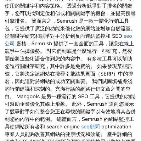
使用的關鍵字和內容策略。 透過分析競爭對手排名的關鍵
字，您可以找到定位相似或相關關鍵字的機會，並提高搜尋
引擎排名。 簡而言之，Semrush 是一款一體化行銷工具
包，它提供了廣泛的功能來優化您的網站並增加自然流量。
從關鍵字研究和競爭對手分析到反向連結監控和 SEO
seo
公司
審核，Semrush 提供了一套全面的工具，讓您在線上
競爭中佔據優勢。 對它們到底是什麼進行一些研究，然後
開始將這些術語合併到您的內容中。 有多種工具可以幫助
您進行關鍵字研究，其中許多是免費的。 如果發現某些訊
號，它將決定該網站在搜尋引擎結果頁面（SERP）中的排
名，因此這對於網站的成功至關重要。 我們試圖填補膚淺
的行銷建議和深刻的、充滿行話的網路行銷文章之間的空
白。 Mangools 是另一種流行的 SEO 工具，它提供的功能
可幫助企業優化其線上形象。 此外，Semrush 還向您展示
了競爭對手如何整合您正在尋找的關鍵字以有效地將其合併
到您的內容中的範例。 總體而言，Semrush 的網站監控工
具使網站所有者和 search engine
seo顧問
optimization
專業人員能夠改善其網站的健康狀況和效能。 產生詳細的