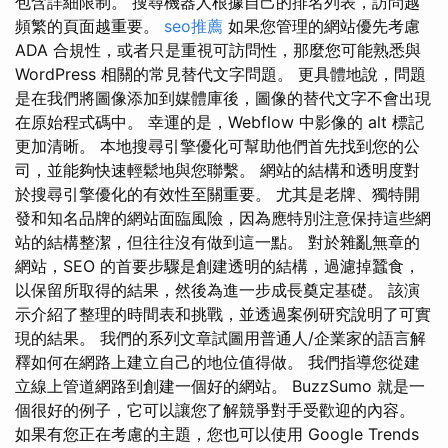
包含詳細限制。 搜尋機器人根據自己的排名列表，訪問越
頻繁的頁面越重要。
seo推薦
如果您管理的網站優先考慮
ADA 合規性，或者只是重視可訪問性，那麼您可能熟悉與
WordPress 相關的常見替代文字問題。 更具體地說，問題
是在我們將圖像添加到媒體庫後，圖像的替代文字不會出現
在原始程式碼中。 幸運的是，Webflow 中影像的 alt 標記
更加清晰。 本地搜尋引擎優化可幫助他們首先找到您的公
司，並能夠快速輕鬆地與您聯繫。 網站的結構和透明度對
於搜尋引擎優化的有效性至關重要。 尤其是老牌、獨特開
發和知名品牌的網站面臨風險，因為應特別注意保持這些網
站的結構整潔，但往往沒有做到這一點。 對於雜亂無章的
網站，SEO 的首要步驟是創建透明的結構，過濾掉蠶食，
以保留所取得的結果，然後為進一步成長奠定基礎。 該演
示介紹了整理的時間表和挑戰，並透過案例研究說明了可實
現的結果。 我們的系列文章試圖用普通人/企業家的語言解
釋如何在網路上建立自己的地位值得做。 我們指導您從建
立線上管道網路到創建一個好的網站。 BuzzSumo 就是一
個很好的例子，它可以讓您了解競爭對手受歡迎的內容。
如果有您正在考慮的主題，您也可以使用 Google Trends