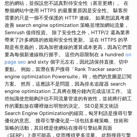
您的網站，並假設您不認真對待安全性（甚至更糟）。 在
整個網站中使用 HTTPS 的最重要原因是安全性。 駭客所
需要的只是一個不受保護的 HTTP 連線。 如果您認真考慮
改善 search engine optimization 策略並增加網站流量，
Semrush 值得投資。 除了安全性之外，HTTP/2 還為業界
帶來了許多網路的效能和安全性更新。 這在 HTTPS 的早
期是有意義的，因為加密連線的運算成本更高，因為它們需
要為每個新連線執行握手。 這些內容限制在 a hundred
on
page seo
and sixty 個字元左右，因此請保持直接、切中
要點。 例如，當潛在客戶搜尋「Rank Tracker search
engine optimization Powersuite」時，他們的意圖是訂閱
方案。 然而，這應該不是問題，因為排名追蹤器 search
engine optimization 工具將在幾分鐘內完成這項工作。 這
些知識使您能夠評估不同流量管道的有效性，並就將行銷工
作的重點放在哪裡做出明智的決定。 SEO是英文術語
Search Engine Optimization的縮寫，匈牙利語是搜尋引擎
優化的意思。 搜尋引擎優化是一項包括多種策略、技術和
策略的活動，其目標是使網站在搜尋引擎結果頁面
（SERP）上盡可能高，從而獲得更多流量。 此類搜尋引擎