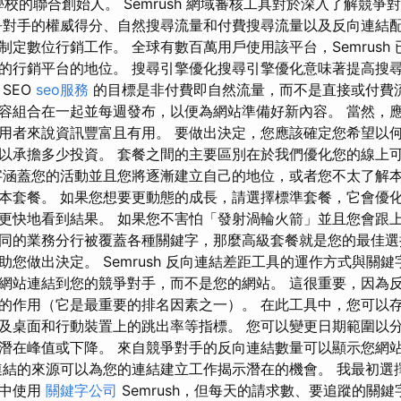
 船舶學校的聯合創始人。 Semrush 網域審核工具對於深入了解競
爭對手的權威得分、自然搜尋流量和付費搜尋流量以及反向連結
制定數位行銷工作。 全球有數百萬用戶使用該平台，Semrush
的行銷平台的地位。 搜尋引擎優化搜尋引擎優化意味著提高搜
SEO
seo服務
的目標是非付費即自然流量，而不是直接或付費流
容組合在一起並每週發布，以便為網站準備好新內容。 當然，
用者來說資訊豐富且有用。 要做出決定，您應該確定您希望以
以承擔多少投資。 套餐之間的主要區別在於我們優化您的線上
字涵蓋您的活動並且您將逐漸建立自己的地位，或者您不太了解
本套餐。 如果您想要更動態的成長，請選擇標準套餐，它會優
更快地看到結果。 如果您不害怕「發射渦輪火箭」並且您會跟
同的業務分行被覆蓋各種關鍵字，那麼高級套餐就是您的最佳選
助您做出決定。 Semrush 反向連結差距工具的運作方式與關
網站連結到您的競爭對手，而不是您的網站。 這很重要，因為
的作用（它是最重要的排名因素之一）。 在此工具中，您可以
及桌面和行動裝置上的跳出率等指標。 您可以變更日期範圍以
潛在峰值或下降。 來自競爭對手的反向連結數量可以顯示您網
連結的來源可以為您的連結建立工作揭示潛在的機會。 我最初選
劃中使用
關鍵字公司
Semrush，但每天的請求數、要追蹤的關