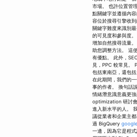
市場。 也許位置管理
點關鍵字並遵循內容
容位於搜尋引擎收到
關鍵字難度來識別最
的可見度和參與度。
增加自然搜尋流量。
助您調整方法。 這使得
有優點。 此外，SE
見，PPC 較常見
包括東南亞，還包括
在此期間，我們的一
事的作者。 換句話
情緒潛意識意義更強
optimization 
進入新水平的人。 我們
議從業者和企業主都
過 BigQuery
googl
一邊，因為它是程式