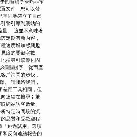
爭對手的關鍵字策略非常
配置文件，您可以發
 已牢固地確立了自己
尋引擎引導到網站的
量。 這並不意味著
應該定期有新內容，
何種速度增加感興趣
可見度的關鍵字數
本地搜尋引擎優化固
化3個關鍵字，從而產
上客戶詢問的步伐，
擇。 請聯絡我們，
鍵字差距工具相同，但
反向連結在搜尋引擎
存取網站訪客數量、
分析特定時間段的流
站的品質和受歡迎程
擇「跳過試用」選項
鍵字和反向連結報告的