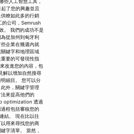
存取哪些人工智慧工具，
引起了您的興趣並且
提供瞭如此多的行銷
的公司，Semrush
效。 我們的成功不是
們為從加州到匈牙利
有些企業在幾週內就
該關鍵字和地理區域
最重要的可發現性指
n 想法來改進您的內容，包
些見解以增加自然搜尋
明細目。 您可以分
 此外，關鍵字管理
方法來提高他們的
optimization 透過
個過程包括審核您的
連結。 現在比以往
戶可以用來尋找您的商
鍵字清單。 當然，