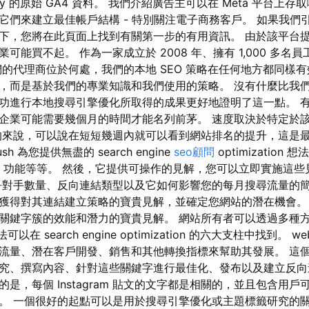
ery 的原始 GA4 資料。 我們介紹廣告主可以在 Meta 平台上
它們來建立最佳帳戶結構 - 特別關注電子商務客戶。 如果我們
下，您將在此頁面上找到有關第一步的有用資訊。 由於該平台
能買不起。 作為一家成立於 2008 年、擁有 1,000 多名員工
們的代理商位於何處，我們的本地 SEO 策略在任何地方都同樣有
，而是基於我們的專業知識和我們使用的策略。 沒有什麼比我
功進行本地搜尋引擎優化所取得的成果更好地證明了這一點。 
企業可能需要幾個月的時間才能名列前茅。 速度取決於特定於
的來說，可以說在短短幾週內就可以看到網站排名的提升，這是
h 為您提供無盡的 search engine
seo顧問
optimizatio
ERP 功能等等。 然後，它提供可操作的見解，您可以立即實施這
爭對手數量、反向連結類型以及它如何影響您的每月搜尋流量的簡
獲得對其連結建立策略的寶貴見解，並確定您網站的潛在機會。
關鍵字簇的效能和潛力的寶貴見解。 網站所有者可以透過多種
在 search engine optimization 的六大支柱中找到。 web 
業增加流量、潛在客戶開發、銷售和其他轉換指標來幫助其發展。 這
究、撰寫內容、針對這些關鍵字進行最佳化、發布以及建立反向
是，每個 Instagram 貼文的文字都是相關的，並且包含用
。 一個很好的起點可以是用於搜尋引擎優化或主題標籤研究的關