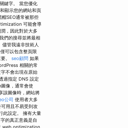
關鍵字。 當您優化
引和顯示您的網站和頁
帽SEO通常被那些
zation 可能會導
利潤，因此對於大多
 解釋我們的搜尋並將最相
 儘管我遠非技術人
 不僅可以包含整頁限
重要。
seo顧問
如果
Press 相關的常
文字不會出現在原始
透過指定 DNS 設定
ph圖像，通常會使
共享該圖像時，網站將
eo公司
使用者大多
始終可用且不易受到攻
進行此設定。 擁有大量
名字的真正意義是自
ptimization