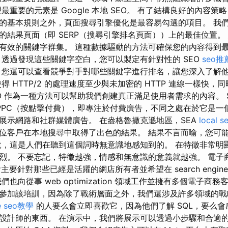
最重要的元素是 Google 本地 SEO。 有了結構良好的內容
的基本規則之外，頁面搜尋引擎優化是最容易勾選的項目。 我
的結果頁面（即 SERP（搜尋引擎排名頁面））上的最佳位置。
有效的關鍵字群集。 這種數據驅動的方法可確保您的內容得到
 透過發現這些關鍵字空白，您可以製定有針對性的 SEO
seo推
 您還可以查看競爭對手對哪些關鍵字進行排名，讓您深入了解
 HTTP/2 的處理速度至少與未加密的 HTTP 連線一樣快，同時
O 作為一種方法可以幫助我們創建真正滿足使用者需求的內容。 
。 PPC（按點擊付費），即專注於付費廣告，不同之處在於它是
展示網路和社群媒體廣告。 在盎格魯撒克遜地區，SEA
local s
位客戶在本地搜尋中取得了出色的結果。 結果不言而喻，您可
說，這是人們在聽到這個詞時無意識地感知到的。 在特徵非常明
烈。 不要忘記，特徵越強，情感和無意識的意義就越強。 電子商
研討會主要針對那些已經是活躍的網店所有者並希望在 search engine op
也向從事 web optimization 領域工作並擁有多個電子商
參加該培訓，因為除了戰術層面之外，我們還涉及許多領域的戰
e seo教學
的人要么會立即喜歡它，因為他們了解 SQL，要么
設計師的東西。 在演示中，我們將展示可以透過小步驟和合適