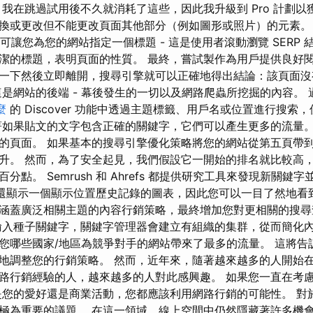
我在跳過試用後不久就消耗了這些，因此我升級到 Pro 計劃以獲
換或更改但不能更改頁面其他部分（例如圖形或照片）的元素。
，可讓您為您的網站指定一個標題 - 這是使用者滾動瀏覽 SERP
潔的標題，表明頁面的性質。 最終，嘗試製作為用戶提供良好閱
一下然後立即離開，搜尋引擎就可以正確地得出結論：該頁面沒
這是網站的後端 - 幕後發生的一切以及網路爬蟲所挖掘的內容。
麼
的 Discover 功能中透過主題標籤、用戶名或位置進行搜索
著如果貼文的文字包含正確的關鍵字，它們可以產生更多的流量。
的頁面。 如果基本的搜尋引擎優化策略將您的網站從第五頁帶
升。 然而，為了安全起見，我們假設它一開始的排名就比較高，在
分點。 Semrush 和 Ahrefs 都提供研究工具來發現新關鍵
efs 還顯示一個顯示位置歷史記錄的圖表，因此您可以一目了然地
涵蓋廣泛相關主題的內容行銷策略，最終增加您對更相關的搜尋
入種子關鍵字，關鍵字管理器會建立有組織的集群，從而簡化內
您哪些國家/地區為競爭對手的網站帶來了最多的流量。 這將告
地調整您的行銷策略。 然而，近年來，隨著越來越多的人開始
路行銷經驗的人，越來越多的人對此感興趣。 如果您一直在考
是您的愛好還是商業活動，您都應該利用網路行銷的可能性。 對
極為重要的議題。 在這一領域，線上空間中仍然隱藏著許多機