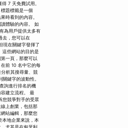
得 7 天免費試用。
 標題標籤是一個
 結果時看到的內容。
讀體驗的內容。 如
有為用戶提供太多有
 過去，您可以在
，但現在關鍵字發揮了
 這些網站的目的是
到第一頁，那麼可以
前 10 名中它的每
字並分析其搜尋量、競
看到關鍵字的波動性。
查詢進行排名的機
容建立流程。 最
訴您競爭對手的受眾
在線上創業，包括那
慮網站編輯，那麼您
於本地企業來說，本
會，尤其是在匈牙利