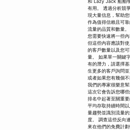
和 Lazy Jack
有用。 透過分析競
現大量信息，幫助您
作為值得信賴且可靠
流量的品質和數量。 
您需要快速將一些內
但這些內容應該對使
的客戶數量以及您可
量。 如果單一關鍵
有的潛力，請選擇基
生更多的客戶詢問並
或者如果您有幾個不
我們的專家很樂意幫
這次它會告訴您哪些
排名中起著至關重要
平均存取持續時間以
量趨勢並識別流量的
度。 調查這些反向
來在他們的免費計