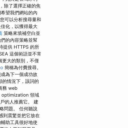
策略，除了選擇正確的焦
們希望我們網站的內
 您可以分析搜尋量和
最佳化，以獲得最大
薦
策略來填補空白並
他們的內容策略並幫
提供 HTTPS 的所
SEA 這個術語並不常
一個更大的類別，不僅
eo
簡稱為付費搜尋。
能成為下一個成功故
顯的情況下，該詞的
務 web
timization 領域
務客戶的人推薦它。 建
略問題。 任何聽說
會感到震驚並把它放在
的輔助工具很好地使