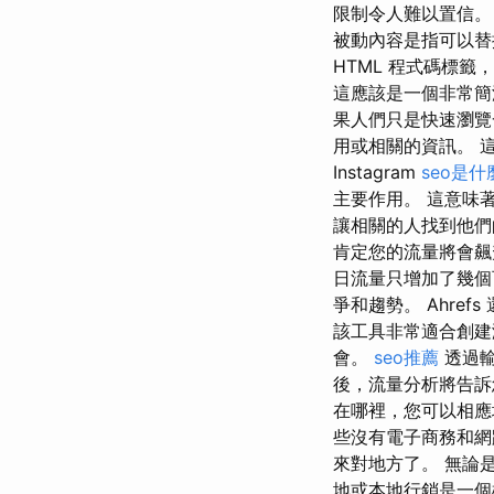
限制令人難以置信。 
被動內容是指可以替
HTML 程式碼標籤
這應該是一個非常簡
果人們只是快速瀏覽
用或相關的資訊。 
Instagram
seo是什
主要作用。 這意味
讓相關的人找到他們
肯定您的流量將會飆
日流量只增加了幾個百
爭和趨勢。 Ahr
該工具非常適合創建
會。
seo推薦
透過輸
後，流量分析將告訴
在哪裡，您可以相應
些沒有電子商務和網
來對地方了。 無論
地或本地行銷是一個