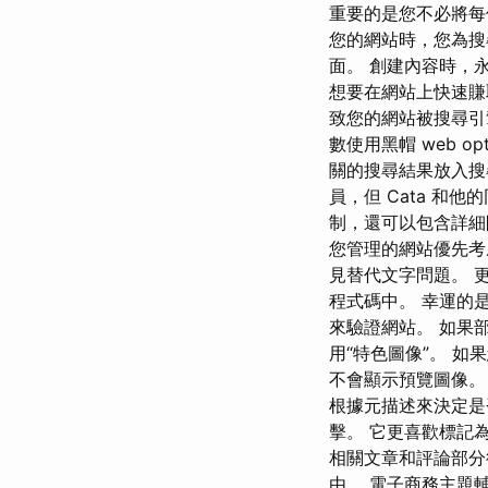
重要的是您不必將每
您的網站時，您為搜
面。 創建內容時，永
想要在網站上快速賺取經
致您的網站被搜尋引
數使用黑帽 web o
關的搜尋結果放入搜
員，但 Cata 和他
制，還可以包含詳細
您管理的網站優先考慮
見替代文字問題。 
程式碼中。 幸運的是，
來驗證網站。 如果部落
用“特色圖像”。 如
不會顯示預覽圖像。 
根據元描述來決定是否
擊。 它更喜歡標記為
相關文章和評論部分很
由。 電子商務主題輔