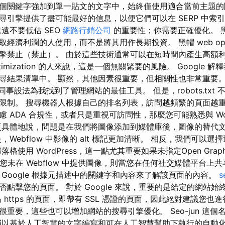
個關鍵字強加到單一貼文的文字中，始終僅使用適合當前主題的
尋引擎提供了盡可能最好的信息，以便它們可以在 SERP 中索
遠不要低估 SEO
網路行銷公司
的重要性；你需要正確優化。 黑
濟利潤的人使用，而不是將其用作長期投資。 黑帽 web optimi
擎禁止（禁止）。 由於這些技術通常可以在短時間內產生高額
ptimization 的人來說，這是一個無關緊要的風險。 Google
尋結果清單中。 顯然，其他因素很重要，但相關性也非常重要。
的同事設法為我找到了管理網站的最佳工具。 但是，robots.txt
限制。 搜尋機器人根據自己的排名列表，訪問越頻繁的頁面越
 ADA 合規性，或者只是重視可訪問性，那麼您可能熟悉與 Word
更具體地說，問題是在我們將圖像添加到媒體庫後，圖像的替代
Webflow 中影像的 alt 標記更加清晰。 相反，我們可以選擇
格使用 WordPress，這一點尤其重要如果未指定Open Gra
果您未在 Webflow 中提供圖像，則當您在任何社交媒體平台上
Google 根據元描述中的關鍵字和內容來了解該頁面的內容。
s
點擊您的頁面。 對於 Google 來說，重要的是給定的網站
 https 的頁面，即帶有 SSL 憑證的頁面，因此絕對建議您也
重要，這些也可以增加網站的搜尋引擎優化。 Seo-jun 這個
以基於人工智慧的文字編寫和可在人工智慧幫助下執行的自動化 web o