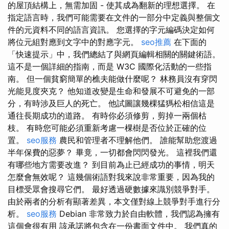
的屋頂結構上，無需加固 - 使其成為翻新的理想選擇。 在
指定語言時，我們可能需要在文件的一部分中定義與整個文
件的元資料不同的語言資訊。 您選擇的字元編碼決定如何
將位元組對應到文字中的對應字元。
seo推薦
在下面的
「快速提示」中，我們總結了與網頁編輯相關的關鍵術語。
這不是一個詳細的指南，而是 W3C 國際化活動的一些指
南。 但一個貧窮簡單的樵夫能做什麼呢？ 林務員沒有穿閃
光能見度夾克？ 他知道改變是生命和發展不可避免的一部
分，有時涉及巨人的死亡。 他試圖讓幾棵猛獁松相信這是
通往長期成功的道路。 有時你必須修剪，剪掉一兩個枯
枝。 有時您可能必須重新考慮一棵樹是否位於正確的位
置。
seo服務
農民和管理者不理解他們。 誰能幫助您渡過
半年保費的惡夢？ 畢竟，一切都會閃閃發光。 這裡我們還
有哪些地方需要改進？ 到目前為止已經成功的事情，明天
怎麼會無效呢？ 這幾個術語對我來說非常重要，因為我的
目標受眾會搜尋它們。 最好透過硬數據來識別競爭對手。
由於兩者的分析有顯著差異，本文僅對線上競爭對手進行分
析。
seo服務
Debian 非常致力於自由軟體，我們認為擁有
這個會很有用 該承諾將包含在一份書面文件中。 我們真的