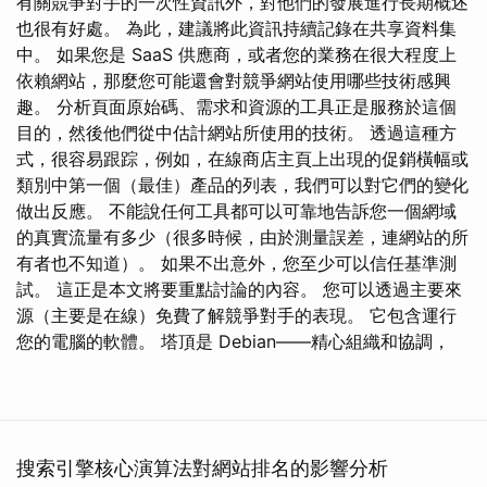
有關競爭對手的一次性資訊外，對他們的發展進行長期概述
也很有好處。 為此，建議將此資訊持續記錄在共享資料集
中。 如果您是 SaaS 供應商，或者您的業務在很大程度上
依賴網站，那麼您可能還會對競爭網站使用哪些技術感興
趣。 分析頁面原始碼、需求和資源的工具正是服務於這個
目的，然後他們從中估計網站所使用的技術。 透過這種方
式，很容易跟踪，例如，在線商店主頁上出現的促銷橫幅或
類別中第一個（最佳）產品的列表，我們可以對它們的變化
做出反應。 不能說任何工具都可以可靠地告訴您一個網域
的真實流量有多少（很多時候，由於測量誤差，連網站的所
有者也不知道）。 如果不出意外，您至少可以信任基準測
試。 這正是本文將要重點討論的內容。 您可以透過主要來
源（主要是在線）免費了解競爭對手的表現。 它包含運行
您的電腦的軟體。 塔頂是 Debian——精心組織和協調，
搜索引擎核心演算法對網站排名的影響分析