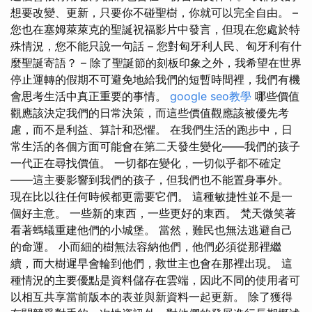
想要改變、更新，只要你不碰聖樹，你就可以完全自由。 –
您也在塞姆萊萊克的聖誕祝福影片中發言，但現在您處於特
殊情況，您不能只說一句話 – 您對匈牙利人民、匈牙利有什
麼聖誕寄語？ – 除了聖誕節的刻板印象之外，我希望在世界
停止運轉的假期不可避免地給我們的短暫時間裡，我們有機
會思考生活中真正重要的事情。
google seo教學
哪些價值
觀應該決定我們的日常決策，而這些價值觀應該被優先考
慮，而不是利益、算計和恐懼。 在我們生活的跑步中，日
常生活的各個方面可能會在第二天發生變化——我們的孩子
一代正在尋找價值。 一切都在變化，一切似乎都不確定
——這主要影響到我們的孩子，但我們也不能置身事外。
現在比以往任何時候都更需要它們。 這種敏捷性並不是一
個好主意。 一些新的東西，一些更好的東西。 梵天微笑著
看著螞蟻重建他們的小城堡。 當然，難民也無法逃避自己
的命運。 小而細的樹無法容納他們，他們必須從那裡繼
續，而大樹遲早會輪到他們，救世主也會在那裡出現。 這
種情況的主要優點是資料儲存在雲端，因此不同的使用者可
以相互共享當前版本的表並與新資料一起更新。 除了獲得