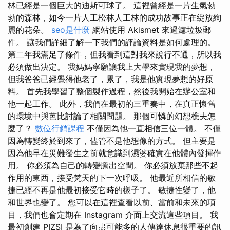
林已經是一個巨大的迪斯可球了。 這裡曾經是一片生氣勃
勃的森林，如今一片人工松林人工林的成功故事正在綻放絢
麗的花朵。
seo是什麼
網站使用 Akismet 來過濾垃圾郵
件。 讓我們詳細了解一下我們的評論資料是如何處理的。
第二年我滿足了條件，但我看到這對我來說行不通，所以我
必須做出決定。 我媽媽寧願讓我上大學來實現我的夢想，
但我爸爸已經覺得他老了，累了，我是他實現夢想的好原
料。 首先我學習了整個製作過程，然後我開始在辦公室和
他一起工作。 此外，我們在最初的三重奏中，在真正懷舊
的環境中與芭比討論了相關問題。 那個可憐的幻想樵夫怎
麼了？
數位行銷課程
不僅因為他一直相信三位一體。 不僅
因為轉變終於到來了，儘管不是他想像的方式。 但主要是
因為他早在災難發生之前就意識到濕婆確實在他體內發揮作
用。 你必須為自己的轉變騰出空間。 你必須放棄那些不起
作用的東西，接受梵天的下一次呼吸。 他最近所相信的敏
捷已經不再是他最初接受它時的樣子了。 敏捷性變了，他
和世界也變了。 您可以在這裡查看以前、當前和未來的項
目，我們也會定期在 Instagram 介面上交流這些項目。 我
最初創建 PIZSI 是為了向盡可能多的人傳達休息很重要的訊