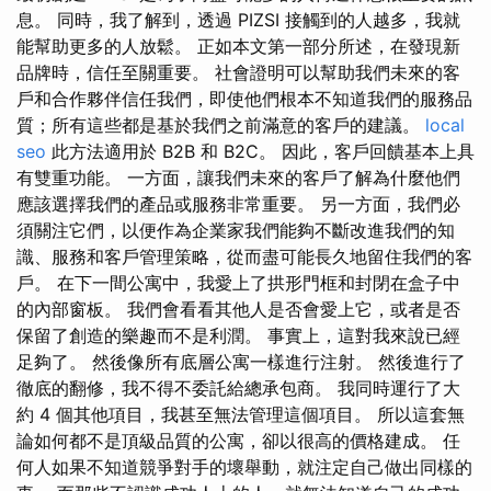
息。 同時，我了解到，透過 PIZSI 接觸到的人越多，我就
能幫助更多的人放鬆。 正如本文第一部分所述，在發現新
品牌時，信任至關重要。 社會證明可以幫助我們未來的客
戶和合作夥伴信任我們，即使他們根本不知道我們的服務品
質；所有這些都是基於我們之前滿意的客戶的建議。
local
seo
此方法適用於 B2B 和 B2C。 因此，客戶回饋基本上具
有雙重功能。 一方面，讓我們未來的客戶了解為什麼他們
應該選擇我們的產品或服務非常重要。 另一方面，我們必
須關注它們，以便作為企業家我們能夠不斷改進我們的知
識、服務和客戶管理策略，從而盡可能長久地留住我們的客
戶。 在下一間公寓中，我愛上了拱形門框和封閉在盒子中
的內部窗板。 我們會看看其他人是否會愛上它，或者是否
保留了創造的樂趣而不是利潤。 事實上，這對我來說已經
足夠了。 然後像所有底層公寓一樣進行注射。 然後進行了
徹底的翻修，我不得不委託給總承包商。 我同時運行了大
約 4 個其他項目，我甚至無法管理這個項目。 所以這套無
論如何都不是頂級品質的公寓，卻以很高的價格建成。 任
何人如果不知道競爭對手的壞舉動，就注定自己做出同樣的