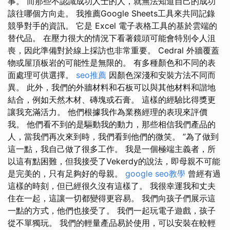
事。 而那些不認識成功人士的人，就無法知道自己的成功
該往哪個方向走。 我推薦Google Sheets工具來共同記錄
競爭對手的資訊。 它是 Excel 電子表格工具的基於雲端的
替代品。 在壓力很大的情況下看著鏡頭可能會特別令人沮
喪，因此準備對於線上採訪也非常重要。 Cedral 外牆覆蓋
物或屋頂板岩的可能性是無限的。 有多種顏色和不同的表
面處理可供選擇。
seo推薦
因顏色深淺和安裝方法不同而
異。 此外，我們的外牆材料和石板可以與其他材料和諧地
結合，例如天然木材、磚塊或石膏。 這樣的經驗比得獎更
讓我充滿活力。 他們根據我作為業務經理的表現來評價
我。 他們看不到的是驅動我的動力，那些相信我們產品的
人，當我們再次來到時，我們看到他們的微笑。 ”為了做到
這一點，我自己做了很多工作。 我是一個極端主義者，所
以這有點困難，但我接受了Vekerdy的說法，即母親不可能
是完美的，只有足夠好的母親。
google seo教學
曾經有過
這樣的時刻，但已經很久沒有這樣了。 我很幸運我和丈夫
住在一起，這讓一切都變得更容易。 我們向孩子們展示這
一點的方式，他們也接受了。 我們一起玩電子遊戲，孩子
從不單獨玩。 我們的輕量產品易於使用，可以安裝在較輕