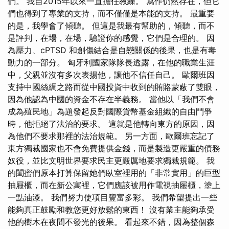
們。 我自2015年以來一直擔任教練。 寫作仍然存在，但它
們也得到了專業的支持，而不僅僅是本能的支持。 最重要
的是，我學會了傾聽。 但這是我最有幫助的，傾聽，而不
是評判，在場，在場，驗證你的感覺，它們是合理的。 因
為壓力、cPTSD 和創傷結合是自戀關係的後果，也是有毒
動力的一部分。 匈牙利國家隊隊長透露，在他的職業生涯
中，父親並沒有多次表揚他，讓他不信任自己。 歐爾班因
支持中國絲綢之路而從中國投資中收到的賄賂蒙蔽了雙眼，
因為他認為中國的資金不存在半義務。 當他以「我們不會
成為殖民地」為題發起反對國際貨幣基金組織的自由鬥爭
時，他拒絕了法治的要求。 這就是他轉向東方的原因，因
為他們不要求那裡的法治規範。 另一方面，歐爾班忘記了
東方獨裁國家也不會免費提供金錢，而是製造更嚴重的債務
奴役，並比文明世界要求民主更嚴厲地要求獨裁規範。 我
的閨蜜們原本打算保留她們臥室裡用的「非常實用」的巨型
抽屜櫃，而在新公寓裡，它們應該被用作電視抽屜櫃，塗上
一點油漆。 我們努力使項目豐富多彩。 我們希望提出一些
能夠真正鼓勵和教您更好放鬆的東西！ 沒有業主能夠承受
他的樹木在夜間不發光的後果。 看起來不錯，因為整個森