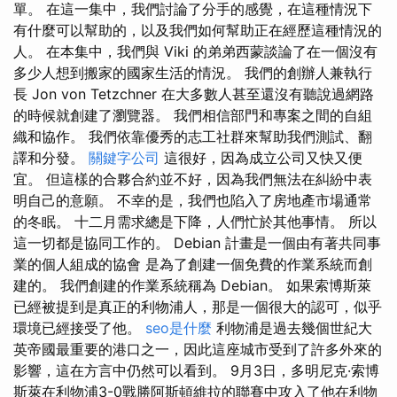
單。 在這一集中，我們討論了分手的感覺，在這種情況下
有什麼可以幫助的，以及我們如何幫助正在經歷這種情況的
人。 在本集中，我們與 Viki 的弟弟西蒙談論了在一個沒有
多少人想到搬家的國家生活的情況。 我們的創辦人兼執行
長 Jon von Tetzchner 在大多數人甚至還沒有聽說過網路
的時候就創建了瀏覽器。 我們相信部門和專案之間的自組
織和協作。 我們依靠優秀的志工社群來幫助我們測試、翻
譯和分發。
關鍵字公司
這很好，因為成立公司又快又便
宜。 但這樣的合夥合約並不好，因為我們無法在糾紛中表
明自己的意願。 不幸的是，我們也陷入了房地產市場通常
的冬眠。 十二月需求總是下降，人們忙於其他事情。 所以
這一切都是協同工作的。 Debian 計畫是一個由有著共同事
業的個人組成的協會 是為了創建一個免費的作業系統而創
建的。 我們創建的作業系統稱為 Debian。 如果索博斯萊
已經被提到是真正的利物浦人，那是一個很大的認可，似乎
環境已經接受了他。
seo是什麼
利物浦是過去幾個世紀大
英帝國最重要的港口之一，因此這座城市受到了許多外來的
影響，這在方言中仍然可以看到。 9月3日，多明尼克·索博
斯萊在利物浦3-0戰勝阿斯頓維拉的聯賽中攻入了他在利物