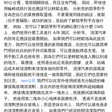
90公分寬，電燈開關很低，而且沒有門檻。 因此，即使使
用輪椅或助行器也應該可以輕鬆走動。 分析您的競爭對手
並為您自己的業務獲取靈感。 不要重複同樣的錯誤，複製
（但不要竊取）成功的做法，並始終了解競爭對手在做什
麼。 例如，您可以了解競爭對手的網站運行在什麼 CMS
上，他們使用什麼工具進行 A/B 測試、分析等。 清潔汽車
內部肯定應該從吸塵開始。 如果我們可以輕鬆地為此提供
電力，我們可以使用普通的家用吸塵器，但您也可以購買專
門用於此目的的手持式吸塵器，可以透過點煙器充電。 使
用手動工具也很有用，因為它們可以更輕鬆地進入難以到達
的地方。 吸塵後，使用適合給定表面的塑膠、皮革、紡織
品或木材清潔劑來清潔各個內部零件。 清潔汽車的擋風玻
璃和後視鏡顯然不僅僅是一個美觀問題，因此它們也需要特
別注意。
seo公司
我們可以在室外使用經過充分驗證的橡
膠擋風玻璃清潔劑，並在內部使用玻璃清潔劑和超細纖維
布。 將玻璃清潔劑噴在其中一塊布上，然後擦拭玻璃和鏡
子。 然後用第二塊布小心地將表面擦乾淨。 透過不直接將
清潔劑塗抹在玻璃上，而是塗抹在布上，我們可以避免過多
的清潔劑附著在表面上。 如果我們已經花時間清潔我們的