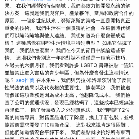
果。 在我們經營的每個領域，我們都致力於開發永續的解
決方案，這就是我們與客戶、產業夥伴、當局和政府合作的
原因。 一個多世紀以來，勞斯萊斯的策略一直是開拓真正
重要的技術。 我們生活在一個孤獨的社會，在這個時代我
們可以隨時隨地與他人連結。 我想知道為什麼會變成這
樣？ 這種感覺在哪些生活情境中特別典型？ 如果它佔據了
我們，我們該怎麼辦？ 我們在今天的節目中談論這些事
情。 這場我們告別這一年的對話不僅僅是一種演示技巧。
在過去的六個月裡，我們看到許多 LGBTQ 書籍被貼上箔紙
並被禁止進入書店的青少年區，但為什麼會發生這種情況
呢？
seo推薦
在本集中，我們與勞拉·米洛韋茨討論了反同
性戀法的後果以及代表權的重要性。 據老闆說，我們被邀
請參加這項業務是因為成本太高，他想降低成本。 我們檢
查了公司的營運狀況，發現已經枯竭了，這些成本已經無法
再降低了。 除了發展收入之外別無他法。 我們聘請了2位
新的銷售專員，對舊產品進行了除塵，換上了新包裝，並根
據當前需求開發了10種新產品。 這對我來說肯定很困難，
但他們知道情況會平靜下來。 我們差點就收拾好所有東西