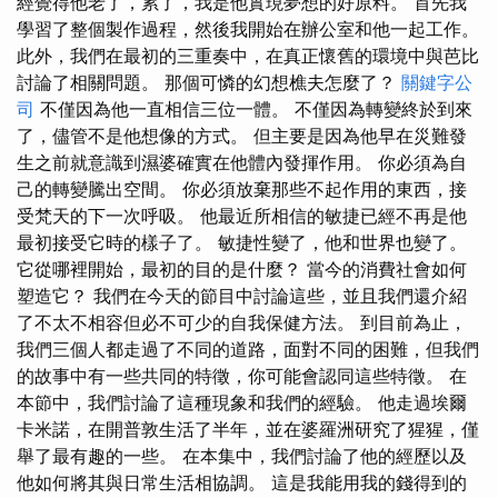
經覺得他老了，累了，我是他實現夢想的好原料。 首先我
學習了整個製作過程，然後我開始在辦公室和他一起工作。
此外，我們在最初的三重奏中，在真正懷舊的環境中與芭比
討論了相關問題。 那個可憐的幻想樵夫怎麼了？
關鍵字公
司
不僅因為他一直相信三位一體。 不僅因為轉變終於到來
了，儘管不是他想像的方式。 但主要是因為他早在災難發
生之前就意識到濕婆確實在他體內發揮作用。 你必須為自
己的轉變騰出空間。 你必須放棄那些不起作用的東西，接
受梵天的下一次呼吸。 他最近所相信的敏捷已經不再是他
最初接受它時的樣子了。 敏捷性變了，他和世界也變了。
它從哪裡開始，最初的目的是什麼？ 當今的消費社會如何
塑造它？ 我們在今天的節目中討論這些，並且我們還介紹
了不太不相容但必不可少的自我保健方法。 到目前為止，
我們三個人都走過了不同的道路，面對不同的困難，但我們
的故事中有一些共同的特徵，你可能會認同這些特徵。 在
本節中，我們討論了這種現象和我們的經驗。 他走過埃爾
卡米諾，在開普敦生活了半年，並在婆羅洲研究了猩猩，僅
舉了最有趣的一些。 在本集中，我們討論了他的經歷以及
他如何將其與日常生活相協調。 這是我能用我的錢得到的