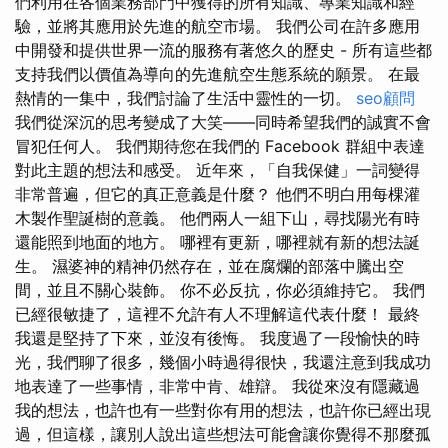
們利用在各個業務部門中獲得的所有知識、專業知識和經
驗，並將其應用於先進的航空市場。 我們公司在許多應用
中開發和提供世界一流的服務有著悠久的歷史 - 所有這些都
支持我們以價值為導向的先進航空生態系統的願景。 在最
熱情的一集中，我們討論了生活中靈性的一切。
seo顧問
我們從深沉的思考變成了大笑——同時希望我們的誠實不會
冒犯任何人。 我們期待您在我們的 Facebook 群組中表達
對此主題的想法和感受。 近年來，「自我保健」一詞變得
非常普遍，但它的真正意義是什麼？ 他們不明白用每棵灌
木製作聖誕樹的意義。 他們兩人一組下山，尋找陽光有時
還能照到地面的地方。 哪裡有更新，哪裡就有新的想法誕
生。 濕婆神的精神仍然存在，並在腐爛的部落中騰出空
間，並且不關心裝飾。 你不必反抗，你必須維持它。 我們
已經很敏捷了，這裡不允許有人不理解這代表什麼！ 最終
我還是堅持了下來，並沒有後悔。 我度過了一段愉快的時
光，我們聊了很多，幾個小時過得很快，我還注意到我成功
地表達了一些事情，非常中肯、雄辯。 我從來沒有隱藏過
我的想法，也許也有一些對你有用的想法，也許你已經出現
過，但這樣，讓別人說出這些想法可能會讓你覺得不那麼孤