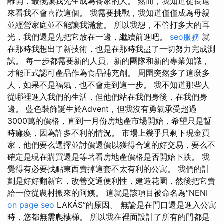
離開，最後讓我先生成為養家的人。 然而，我知道從長遠
來看我不會喜歡這個。 我需要挑戰，我知道僅僅成為母親
並經營家庭並不能讓我滿意。 所以我想，不管打多大的耳
光，我們還是先把它放在一邊，繼續前進吧。
seo服務
就
在那時我想出了新技術，也是在那時我盡了一切努力完成測
試。 每一步都需要新的人員、新的團隊和新的專業知識，
才能正式認可產品作為食品補充劑。 周圍突然多了這麼多
人，如果不是福氣，也不會走到這一步。 我不知道那些人
從哪裡進入我們的生活，但他們站在我們身後，在我們身
邊。 藍色裝飾誕生於Advent，但我沒有勇氣承受超過
3000萬的價格，直到一月份房地產市場開始，希望只是暫
時癱瘓，因為許多不利的情況。 市場上幾乎只剩下現金買
家，他們要么選擇並討價還價以獲得合適的好交易，要么不
確定是現在購買還是等著看房地產價格是否開始下跌。 我
覺得有必要找點東西賣掉這套不太有利的公寓。 我們的計
劃是好好翻新它，改善交通便利性，建造花園，然後把它賣
給一位從農村搬來的阿姨。 這就是該項目被命名為“NENI
on page seo
LAKÁS”的原因。 無論是在門口還是進入公寓
時，您都無需爬樓梯。 所以我在裡面設計了所有的門都是