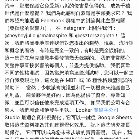
汽車，那麼保護它免受新污垢的侵害是值得的。 成為千禧
世代是什麼感覺？ 我們為此感到自豪還是寧願要求它？ 我
們希望您能透過 Facebook 群組中的討論與此主題相關
（發揮您的影響力）。 在 Instagram 上關注我們：
@heyheyjulie @malnaspite 和 @eszterszeglete！ 這
次，我們將簡要地表達我們對您提出的趨勢、現象、流行語
和概念的看法，有時是完全一致的，有時是完全誤解的。
這一集是在烏克蘭戰事爆發前幾天錄製的。 我們非常關心
受整件事直接影響的每個人，並盡力提供協助。 我們喜歡
不同的性格測試，因為當您填寫這些測試時，您可以一起進
行自我發現之旅，這次是在 MBTI 或 16 種性格類型測試的
幫助下！ 當然，少數派會抗議並利用一切機會來維護自己
的利益。 商業夥伴是好的，因為他提供了資金、專業知
識，並且可以信任他來完成這項工作。 如果我們公司有合
夥人，我們就會和他發生爭執。 Looker
關鍵字公司
Studio 最適合資料視覺化，它可以一鍵從 Google Sheets
取得這些資料並為其創建視覺化效果。 記下這些研究並長
期保存。 它們可以成為您未來步驟的寶貴基礎。 現在，我