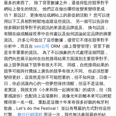
最多的東西了。 除了背景數據之外，還值得監控競爭對手
網站上發生的情況。 他們正在做出哪些改變來變得更成
功？ 新設計、更換地址或網站上的新促銷活動？ 您可以使
用以下工具相對輕鬆地追蹤這些資訊。 另一個可以告訴你
很多關於競爭對手的資訊的來源是品牌提及。 換句話說，
有關在線或離線世界中在何處以及如何談論給定品牌的摘要
資訊。 許多公司低估了這些數據，儘管它不僅在競爭對手
分析中，而且在
seo公司
ORM（線上聲譽管理）背景下都
是非常重要的資訊。 為了不以抽象的方式處理這個問題，
我們向您展示如何在自然搜尋結果方面識別主要競爭對手。
線上競爭與線下競爭有很大不同。 同樣，自然搜尋結果的
競爭可能與付費線上廣告的競爭有很大不同。 你必須想要
變得更好，這當然是你不可能想要的，但不知何故，日復一
日，你必須讓內心的一些夢想保持清醒，但這不是這個。
老實說，我很支持《小來和我一起摘玫瑰》的成功，但《我
要感謝你》也配得上這場勝利，就像光年距離本來可以輕鬆
獲得第一名一樣。 重點是這幾十年來有很多好聽的匈牙利
歌曲，Let's do the Festival！ 並以有尊嚴的方式對待這些
打擊。
數位行銷課程
而這一次，我也無法參與最終的結