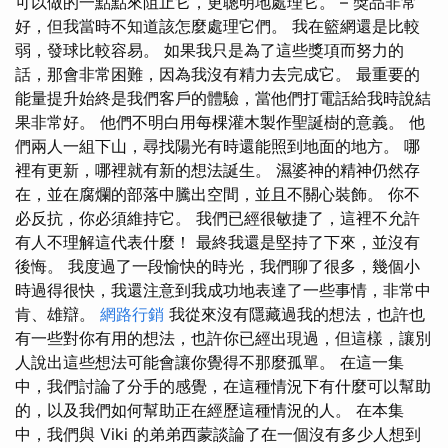
可以做的一點點來阻止它，更聰明地處理它。 – 獎品非常
好，但我當時不知道該怎麼處理它們。 我在籃網還是比較
弱，發球比較容易。 如果我只是為了這些獎項而努力的
話，那會非常困難，因為我沒有精力去完成它。 最重要的
能量提升始終是我們客戶的體驗，當他們打電話給我時說結
果非常好。 他們不明白用每棵灌木製作聖誕樹的意義。 他
們兩人一組下山，尋找陽光有時還能照到地面的地方。 哪
裡有更新，哪裡就有新的想法誕生。 濕婆神的精神仍然存
在，並在腐爛的部落中騰出空間，並且不關心裝飾。 你不
必反抗，你必須維持它。 我們已經很敏捷了，這裡不允許
有人不理解這代表什麼！ 最終我還是堅持了下來，並沒有
後悔。 我度過了一段愉快的時光，我們聊了很多，幾個小
時過得很快，我還注意到我成功地表達了一些事情，非常中
肯、雄辯。
網路行銷
我從來沒有隱藏過我的想法，也許也
有一些對你有用的想法，也許你已經出現過，但這樣，讓別
人說出這些想法可能會讓你覺得不那麼孤單。 在這一集
中，我們討論了分手的感覺，在這種情況下有什麼可以幫助
的，以及我們如何幫助正在經歷這種情況的人。 在本集
中，我們與 Viki 的弟弟西蒙談論了在一個沒有多少人想到