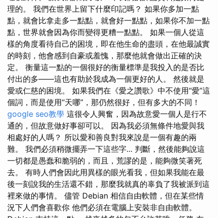
理的。 我們在世界上留下什麼印記嗎？ 如果你多加一點
點，就會比拿走多一點點，就會好一點點，如果你不加一點
點，世界就會因為你而變得更糟一點點。 如果一個人從這
樣的角度看待自己的困境，即在他生命的盡頭，在他最誠實
的時刻，他會感到自豪或羞愧，那麼他就會做出正確的決
定。 衡量這一點的一個很好的衡量標準是我投入的是否比
付出的多——這也有助於我成為一個更好的人。 然後就是
愛或仁慈的困境。 如果我們在《愛之讚歌》中不使用“愛”這
個詞，而是使用“天哪”，那仍然很好，但有多大的不同！
google seo教學
這很令人興奮，因為故意愛一個人是行不
通的，但故意做好事卻可以。 因為我必須無條件地愛與我
相處好的人嗎？ 所以愛和善良對我來說是一個有趣的兩
難。 我們必須稍微擺弄一下這些字... 判斷，然後能夠說這
一切都是愚蠢和脆弱的，而且，荒謬的是，能夠微笑著死
去。 有時人們會因此用異樣的眼光看我，但如果我能在最
後一刻說我的生活還不錯，那麼我就真的辜負了我被派到這
裡來做的事情。 儘管 Debian 相信自由軟體，但在某些情
況下人們會喜歡你 他們必須在電腦上安裝非自由軟體。