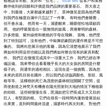
都應該非常酷、友好和「住宅」。
local seo
從客戶和業務
夥伴收到的回饋和評價是我們品牌的重要基石。 而大喜之
中，到最後，大家都越來越對了。 眾神微笑是因為他們看
到我們在極度自滿中只忘記了一件事。 有時他們會睡覺，
但不會永遠。 然而有一天，濕婆醒來，睡眼惺忪地環顧四
周。 他的呼吸製造出一股無情的旋風，席捲黎明的森林。
許多燈籠、紫外線燈和燃燒的字母在飛舞。 當晚，他們受
到了特別認可，沒有他們，中歐舞蹈劇院的運作將是不可想
像的。 我將向您展示他的客廳，因為它清楚地展示了我們
將如何利用這些功能以及我們將如何整合現有的家具和配
件。 我們正在慢慢完成其中一項重大工作，我們已經在準
備設備。 我來帶你去看看幾乎長大的大女孩的房間是什麼
樣子的。 與通常的過程相比，這現在是一個挑戰，因為您
未來的居民目前在國外，所以我們必須協調顏色、形狀、風
格等等。 這棵樹的死亡為茂密的森林樹冠開闢了空間，從
而使創造之神梵天有機會在陽光照射到大地的情況下種植新
的幼樹。 這些樹慢慢生長，毘濕奴把它們長成又大又壯的
巨人，有堅固的根。 它們在很長一段時間內蓬勃發展並結
出果實，直到時間最終流逝，濕婆時代再次到來。 對他們