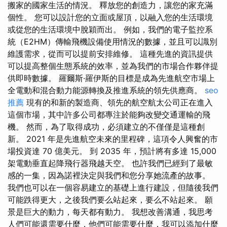
搬家的國家生活的情況。 釋放您的創造力，讓您的家充滿
個性。 您可以設計您的立面或屋頂，以融入您的生活環境
或從您的生活環境中脫穎而出。 例如，我們的電子監控系
統（E2HM）傳輸飛機設備使用情況的數據，並且可以識別
維護需求，從而可以提前安排維修。 這種先進的資訊提供
可以提高整個生態系統的效率，並為我們的市場合作夥伴提
供即時數據。 羅爾斯·羅伊斯的目標是成為先進航空市場上
全電動和混合動力能源轉換及推進系統的領先供應商。
seo
推薦
現有的和新的製造商、領先的航空航太公司正在進入
這個市場，其中許多公司都專注於能夠改變交通運輸的飛
機。 然而，為了取得成功，必須建立的不僅僅是這種創
新。 2021 年是先進航空未來的里程碑，這項令人興奮的市
場投資達 70 億美元。 到 2035 年，預計將有多達 15,000
架電動垂直起降飛行器飛越天空。 也許我們已經到了最敏
感的一集，因為諾裡決定與我們和您分享她流產的故事。
我們也可以在一個容易建立的基礎上進行建設，但隨後我們
可能跌得更大，之後我們要么站起來，要么不站起來。 願
景是巨大的動力，每天都有動力。 我想改善溝通，我思考
人們可能還需要什麼，他們可能需要什麼，我可以添加什麼