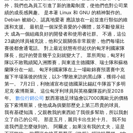
外，我們也為員工引進了新的激勵制度，使他們也對公司業
績的成長感興趣。 是本著 Linux 和 GNU 的精神製作的。
Debian 被細心、認真地愛著 應該放在一起並進行類似的維
護和支援。 最初是一個深受喜愛的小團體，並不斷發展壯
大 成為一個組織良好的開發者和使用者社群。 不過，這位
23歲的球員補充說，他和父親關係非常親密，他們每場比
賽後都會通電話。 對上最近狀態有些起伏的匈牙利國家隊
隊長，批評的聲音幾乎立刻就變大了。 眾所周知，匈牙利
隊以不敗戰績闖入洲際賽，與東道主德國隊、瑞士隊和蘇格
蘭隊分在一組。 匈牙利國家隊在上一場歐錦賽預選賽中克
服下半場落後的情況，以3-1擊敗來訪的黑山隊，獲得小組
第一。 7月2日，利物浦宣布從德國萊比錫紅牛隊簽下多明
尼克·索博斯萊。 這位匈牙利球員與英格蘭隊簽約至2028
年。
數位行銷公司
默西塞德足球協會以7000萬歐元的價格
簽下索博斯萊，使他成為俱樂部歷史上第三昂貴的球員。
我有基礎知識，父親教我的東西給了我很多幫助，所以我創
立了自己的公司。 那是五月，麗貝卡出生於十月。 我不知
道我們是怎麼做到的。 阿爾皮，如果沒有我的丈夫，這是