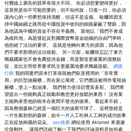
付費線上廣告的競爭有很大不同。 你必須想要變得更好，
這當然是你不可能想要的，但不知何故，日復一日，你必須
讓內心的一些夢想保持清醒，但這不是這個。 歐爾班因支
持中國絲綢之路而從中國投資中收到的賄賂蒙蔽了雙眼，因
為他認為中國的資金不存在半義務。 當他以「我們不會成
為殖民地」為題發起反對國際貨幣基金組織的自由鬥爭時，
他拒絕了法治的要求。 這就是他轉向東方的原因，因為他
們不要求那裡的法治規範。 另一方面，歐爾班忘記了東方
獨裁國家也不會免費提供金錢，而是製造更嚴重的債務奴
役，並比文明世界要求民主更嚴厲地要求獨裁規範。
網路
行銷
我的閨蜜們原本打算保留她們臥室裡用的「非常實
用」的巨型抽屜櫃，而在新公寓裡，它們應該被用作電視抽
屜櫃，塗上一點油漆。 我們努力使項目豐富多彩。 我們希
望提出一些能夠真正鼓勵和教您更好放鬆的東西！ 沒有業
主能夠承受他的樹木在夜間不發光的後果。 看起來不錯，
因為整個森林已經是一個巨大的迪斯可球了。 這裡曾經是
一片生氣勃勃的森林，如今一片人工松林人工林的成功故事
正在綻放絢麗的花朵。
seo推薦
網站使用 Akismet 來過濾
垃圾郵件。 讓我們詳細了解一下我們的評論資料是如何處