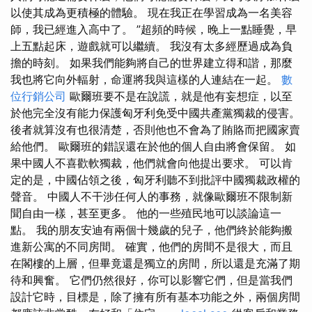
以使其成為更積極的體驗。 現在我正在學習成為一名美容
師，我已經進入高中了。 ”超頻的時候，晚上一點睡覺，早
上五點起床，遊戲就可以繼續。 我沒有太多經歷過成為負
擔的時刻。 如果我們能夠將自己的世界建立得和諧，那麼
我也將它向外輻射，命運將我與這樣的人連結在一起。
數
位行銷公司
歐爾班要不是在說謊，就是他有妄想症，以至
於他完全沒有能力保護匈牙利免受中國共產黨獨裁的侵害。
後者就算沒有也很清楚，否則他也不會為了賄賂而把國家賣
給他們。 歐爾班的錯誤還在於他的個人自由將會保留。 如
果中國人不喜歡軟獨裁，他們就會向他提出要求。 可以肯
定的是，中國佔領之後，匈牙利聽不到批評中國獨裁政權的
聲音。 中國人不干涉任何人的事務，就像歐爾班不限制新
聞自由一樣，甚至更多。 他的一些殖民地可以談論這一
點。 我的朋友安迪有兩個十幾歲的兒子，他們終於能夠搬
進新公寓的不同房間。 確實，他們的房間不是很大，而且
在閣樓的上層，但畢竟還是獨立的房間，所以還是充滿了期
待和興奮。 它們仍然很好，你可以影響它們，但是當我們
設計它時，目標是，除了擁有所有基本功能之外，兩個房間