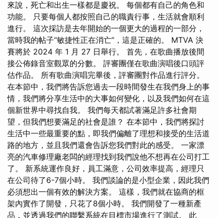
來說，死亡和出生一樣都是慶祝。 每個都有自己的角色和
功能。 只要每個人都按照自己的職責行事，生活就會順利
進行。 這次採訪是去年開始的一個更大的過程的一部分，
當時我的帖子“敏捷性正在消亡”，這是正確的。 MTVA 決
賽將於 2024 年 1 月 27 日舉行。 首先，在歌曲播放後間
接公佈錄音室觀眾的分數。 評審團僅在歌曲演唱後口頭評
估作品。 所有歌曲演唱完畢後，評審團對作品進行評分。
在本節中，我們將告訴您過去一段時間發生在我們身上的事
情，我們將分享生活中的大事如何變化，以及我們如何在這
個新世界中尋找自我。 我們每天都試著滿足許多社會期
望，但我們想要滿足的社會是誰？ 在本節中，我們將探討
生活中一些最重要的點，即我們偏離了理想和接受的生活道
路的地方，並且我們還會告訴您我們對此的感受。 一家漂
亮的汽車修理廠老闆的經理找到我們說他不想再在公司打工
了。 新系統運作良好，員工滿意，公司效率提高，經理只
在公司待了6-7個小時。 我們談論的是小型企業，因此我們
必須想出一個有效的解決方案。 這樣，我們就在協商的框
架內實作了開發，只花了8個小時。 我們開發了一種新產
品，並透過我們的聯繫系統在目標市場進行了測試。 此