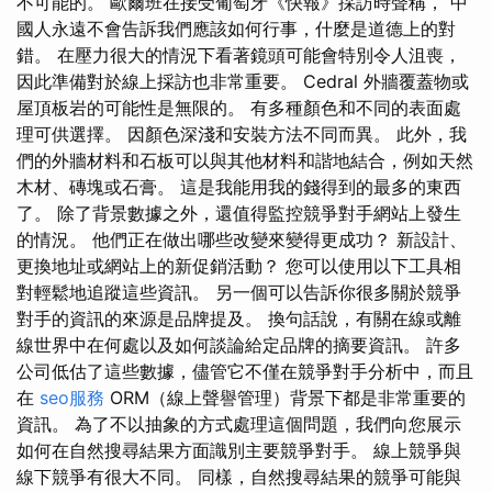
不可能的。 歐爾班在接受葡萄牙《快報》採訪時聲稱，“中
國人永遠不會告訴我們應該如何行事，什麼是道德上的對
錯。 在壓力很大的情況下看著鏡頭可能會特別令人沮喪，
因此準備對於線上採訪也非常重要。 Cedral 外牆覆蓋物或
屋頂板岩的可能性是無限的。 有多種顏色和不同的表面處
理可供選擇。 因顏色深淺和安裝方法不同而異。 此外，我
們的外牆材料和石板可以與其他材料和諧地結合，例如天然
木材、磚塊或石膏。 這是我能用我的錢得到的最多的東西
了。 除了背景數據之外，還值得監控競爭對手網站上發生
的情況。 他們正在做出哪些改變來變得更成功？ 新設計、
更換地址或網站上的新促銷活動？ 您可以使用以下工具相
對輕鬆地追蹤這些資訊。 另一個可以告訴你很多關於競爭
對手的資訊的來源是品牌提及。 換句話說，有關在線或離
線世界中在何處以及如何談論給定品牌的摘要資訊。 許多
公司低估了這些數據，儘管它不僅在競爭對手分析中，而且
在
seo服務
ORM（線上聲譽管理）背景下都是非常重要的
資訊。 為了不以抽象的方式處理這個問題，我們向您展示
如何在自然搜尋結果方面識別主要競爭對手。 線上競爭與
線下競爭有很大不同。 同樣，自然搜尋結果的競爭可能與